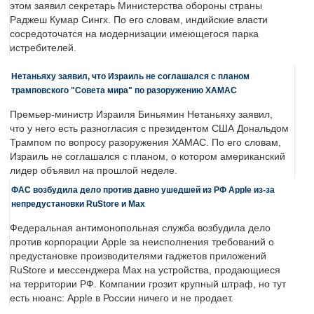
этом заявил секретарь Министерства обороны страны
Раджеш Кумар Сингх. По его словам, индийские власти
сосредоточатся на модернизации имеющегося парка
истребителей.
Нетаньяху заявил, что Израиль не соглашался с планом
трамповского "Совета мира" по разоружению ХАМАС
Премьер-министр Израиля Биньямин Нетаньяху заявил,
что у него есть разногласия с президентом США Дональдом
Трампом по вопросу разоружения ХАМАС. По его словам,
Израиль не соглашался с планом, о котором американский
лидер объявил на прошлой неделе.
ФАС возбудила дело против давно ушедшей из РФ Apple из-за
непредустановки RuStore и Max
Федеральная антимонопольная служба возбудила дело
против корпорации Apple за неисполнения требований о
предустановке производителями гаджетов приложений
RuStore и мессенджера Max на устройства, продающиеся
на территории РФ. Компании грозит крупный штраф, но тут
есть нюанс: Apple в России ничего и не продает.