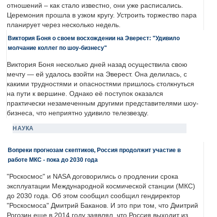
отношений – как стало известно, они уже расписались.
Церемония прошла в узком кругу. Устроить торжество пара
планирует через несколько недель.
Виктория Боня о своем восхождении на Эверест: "Удивило
молчание коллег по шоу-бизнесу"
Виктория Боня несколько дней назад осуществила свою
мечту — ей удалось взойти на Эверест. Она делилась, с
какими трудностями и опасностями пришлось столкнуться
на пути к вершине. Однако её поступок оказался
практически незамеченным другими представителями шоу-
бизнеса, что неприятно удивило телезвезду.
НАУКА
Вопреки прогнозам скептиков, Россия продолжит участие в
работе МКС - пока до 2030 года
"Роскосмос" и NASA договорились о продлении срока
эксплуатации Международной космической станции (МКС)
до 2030 года. Об этом сообщил сообщил гендиректор
"Роскосмоса" Дмитрий Баканов. И это при том, что Дмитрий
Рогозин еще в 2014 году заявлял, что Россия выходит из