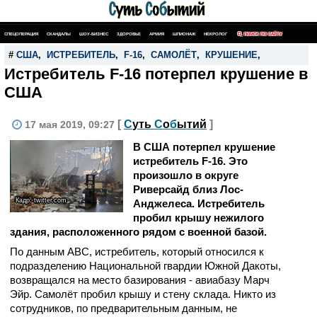
СПЕЦОПЕРАЦИЯ
СКАНДАЛЫ
ШОУ-БИЗНЕС
ЗДОРОВЬЕ
АРМИЯ
ШПИОНАЖ
НЕКРОЛОГ
ПОИСК ПО САЙТУ
#
США
,
ИСТРЕБИТЕЛЬ
,
F-16
,
САМОЛЁТ
,
КРУШЕНИЕ
,
Истребитель F-16 потерпел крушение в
США
[
С
уть
С
о
б
ытий
]
17 мая 2019, 09:27
В США потерпел крушение
истребитель F-16. Это
произошло в округе
Риверсайд близ Лос-
Кадр: twitter.com
Анджелеса. Истребитель
пробил крышу нежилого
здания, расположенного рядом с военной базой.
По данным ABC, истребитель, который относился к
подразделению Национальной гвардии Южной Дакоты,
возвращался на место базирования - авиабазу Марч
Эйр. Самолёт пробил крышу и стену склада. Никто из
сотрудников, по предварительным данным, не