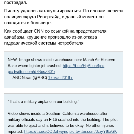
пострадал.
Пилоту удалось катапультироваться. По словам шерифа
полиции округа Риверсайд, в данный момент он
находится в больнице.
Как сообщает CNN со ссылкой на представителя
авиабазы, крушение произошло из-за отказа
гидравлической системы истребителя.
NEW: Image shows inside warehouse near March Air Reserve
Base where fighter jet crashed.
https://t.co/HgPLonBjns
pic.twitter.com/d7BosZ801r
— ABC News (@ABC)
17 мая 2019 г.
“That’s a military airplane in our building.”
Video shows inside a Southern California warehouse after
military officials say an F-16 crashed into the building. The pilot
was able to eject and is believed to be okay. No other injuries
reported.
https://t.co/aQODahwync
pic.twitter.com/0zryYt8xGK