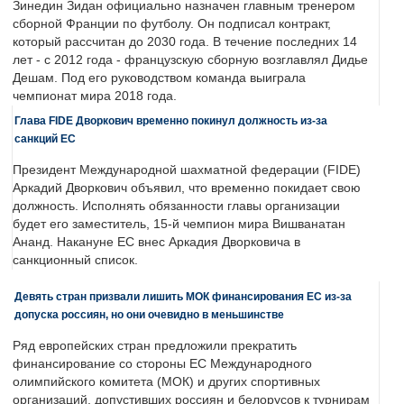
Зинедин Зидан официально назначен главным тренером
сборной Франции по футболу. Он подписал контракт,
который рассчитан до 2030 года. В течение последних 14
лет - с 2012 года - французскую сборную возглавлял Дидье
Дешам. Под его руководством команда выиграла
чемпионат мира 2018 года.
Глава FIDE Дворкович временно покинул должность из-за
санкций ЕС
Президент Международной шахматной федерации (FIDE)
Аркадий Дворкович объявил, что временно покидает свою
должность. Исполнять обязанности главы организации
будет его заместитель, 15-й чемпион мира Вишванатан
Ананд. Накануне ЕС внес Аркадия Дворковича в
санкционный список.
Девять стран призвали лишить МОК финансирования ЕС из-за
допуска россиян, но они очевидно в меньшинстве
Ряд европейских стран предложили прекратить
финансирование со стороны ЕС Международного
олимпийского комитета (МОК) и других спортивных
организаций, допустивших россиян и белорусов к турнирам