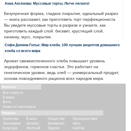
Анна Аксёнова: Муссовые торты. Легче легкого!
Безупречная форма, гладкое покрытие, идеальный разрез
— книга расскажет, как приготовить торт перфекциониста.
Вы увидите муссовые торты в разрезе и узнаете, как
приготовить каждый слой: бисквит, хрустящий слой,
начинку, мусс, покрытие.
Софи Дюпюи-Голье: Мир хлеба. 100 лучших рецептов домашнего
хлеба со всего мира
Аромат свежеиспеченного хлеба повышает уровень
эндорфинов, гормонов счастья. Это работает на
генетическом уровне, ведь хлеб — универсальный продукт,
основа повседневного рациона всех народов мира.
Новости
Все новости
В мире
Фото
Новости партнеров
Рубрики
Политика
В кино
Общество
Происшествия
Экономика
Шоубиз
Криминал
Авто
Культура
Желтый
Туризм
Хайтек