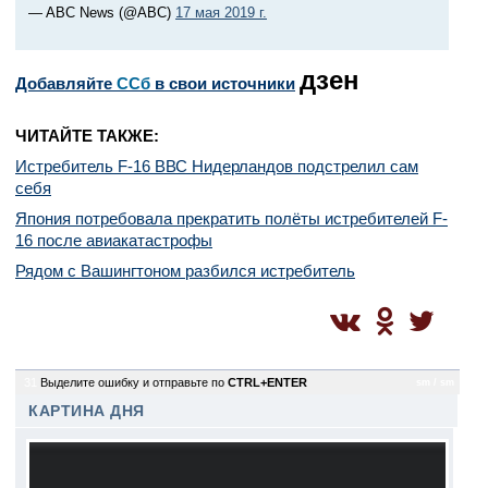
— ABC News (@ABC)
17 мая 2019 г.
дзен
Добавляйте
CСб
в свои источники
ЧИТАЙТЕ ТАКЖЕ:
Истребитель F-16 ВВС Нидерландов подстрелил сам
себя
Япония потребовала прекратить полёты истребителей F-
16 после авиакатастрофы
Рядом с Вашингтоном разбился истребитель
31
Выделите ошибку и отправьте по
CTRL+ENTER
sm / sm
КАРТИНА ДНЯ