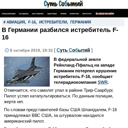
СПЕЦОПЕРАЦИЯ
СКАНДАЛЫ
ШОУ-БИЗНЕС
ЗДОРОВЬЕ
АРМИЯ
ШПИОНАЖ
НЕКРОЛОГ
ПОИСК ПО САЙТУ
#
АВИАЦИЯ
,
F-16
,
ИСТРЕБИТЕЛИ
,
ГЕРМАНИЯ
В Германии разбился истребитель F-
16
[
С
уть
С
о
б
ытий
]
8 октября 2019, 18:32
В федеральной земле
Рейнланд-Пфальц на западе
Германии потерпел крушение
истребитель F-16, сообщает
телерадиокомпания
SWR
.
стоп-кадр YouTube
Отмечается, что самолет упал в районе Трир-Саарбург.
Пилот успел катапультироваться. По данным полиции,
жертв нет.
По словам представителей базы США Шпангдалем, F-16
принадлежал ВВС США, за штурвалом находился
американский пилот.