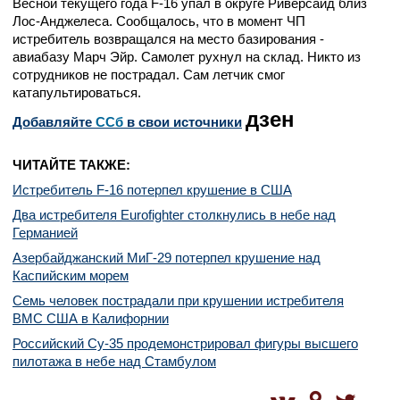
Весной текущего года F-16 упал в округе Риверсайд близ
Лос-Анджелеса. Сообщалось, что в момент ЧП
истребитель возвращался на место базирования -
авиабазу Марч Эйр. Самолет рухнул на склад. Никто из
сотрудников не пострадал. Сам летчик смог
катапультироваться.
дзен
Добавляйте
CСб
в свои источники
ЧИТАЙТЕ ТАКЖЕ:
Истребитель F-16 потерпел крушение в США
Два истребителя Eurofighter столкнулись в небе над
Германией
Азербайджанский МиГ-29 потерпел крушение над
Каспийским морем
Семь человек пострадали при крушении истребителя
ВМС США в Калифорнии
Российский Су-35 продемонстрировал фигуры высшего
пилотажа в небе над Стамбулом