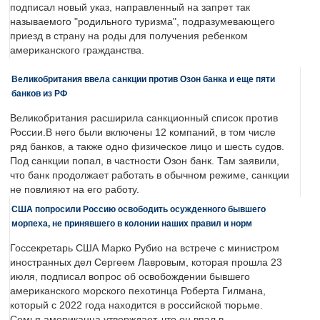
подписал новый указ, направленный на запрет так
называемого "родильного туризма", подразумевающего
приезд в страну на роды для получения ребенком
американского гражданства.
Великобритания ввела санкции против Озон банка и еще пяти
банков из РФ
Великобритания расширила санкционный список против
России.В него были включены 12 компаний, в том числе
ряд банков, а также одно физическое лицо и шесть судов.
Под санкции попал, в частности Озон банк. Там заявили,
что банк продолжает работать в обычном режиме, санкции
не повлияют на его работу.
США попросили Россию освободить осужденного бывшего
морпеха, не принявшего в колонии наших правил и норм
Госсекретарь США Марко Рубио на встрече с министром
иностранных дел Сергеем Лавровым, которая прошла 23
июля, подписал вопрос об освобождении бывшего
американского морского пехотинца Роберта Гилмана,
который с 2022 года находится в российской тюрьме.
Семья американца утверждает, что он впал в