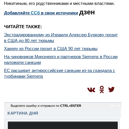
Никитиным, его родственниками и местными властями.
дзен
Добавляйте
CСб
в свои источники
ЧИТАЙТЕ ТАКЖЕ:
Экстрадированному из Израиля Алексею Буркову грозит
в США до 80 лет тюрьмы
Хакеру из России грозит в США 90 лет тюрьмы
На чиновников Минэнерго и партнеров Siemens в России
наложили санкции
ЕС расширит антироссийские санкции из-за скандала с
турбинами Siemens
18
Выделите ошибку и отправьте по
CTRL+ENTER
sm / sm
КАРТИНА ДНЯ