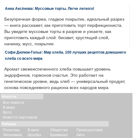
Анна Аксёнова: Муссовые торты. Легче легкого!
Безупречная форма, гладкое покрытие, идеальный разрез
— книга расскажет, как приготовить торт перфекциониста.
Вы увидите муссовые торты в разрезе и узнаете, как
приготовить каждый слой: бисквит, хрустящий слой,
начинку, мусс, покрытие.
Софи Дюпюи-Голье: Мир хлеба. 100 лучших рецептов домашнего
хлеба со всего мира
Аромат свежеиспеченного хлеба повышает уровень
эндорфинов, гормонов счастья. Это работает на
генетическом уровне, ведь хлеб — универсальный продукт,
основа повседневного рациона всех народов мира.
Новости
Все новости
В мире
Фото
Новости партнеров
Рубрики
Политика
В кино
Общество
Происшествия
Экономика
Шоубиз
Криминал
Авто