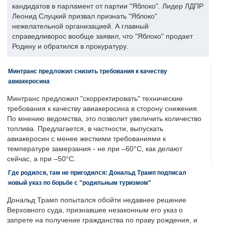
кандидатов в парламент от партии "Яблоко". Лидер ЛДПР
Леонид Слуцкий призвал признать "Яблоко"
нежелательной организацией. А главный
справедливорос вообще заявил, что "Яблоко" продает
Родину и обратился в прокуратуру.
Минтранс предложил снизить требования к качеству
авиакеросина
Минтранс предложил "скорректировать" технические
требования к качеству авиакеросина в сторону снижения.
По мнению ведомства, это позволит увеличить количество
топлива. Предлагается, в частности, выпускать
авиакеросин с менее жесткими требованиями к
температуре замерзания - не при –60°C, как делают
сейчас, а при –50°C.
Где родился, там не пригодился: Дональд Трамп подписал
новый указ по борьбе с "родильным туризмом"
Дональд Трамп попытался обойти недавнее решение
Верховного суда, признавшее незаконным его указ о
запрете на получение гражданства по праву рождения, и