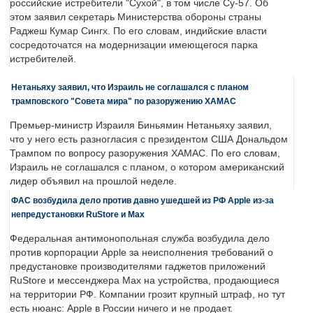
российские истребители "Сухой", в том числе Су-57. Об
этом заявил секретарь Министерства обороны страны
Раджеш Кумар Сингх. По его словам, индийские власти
сосредоточатся на модернизации имеющегося парка
истребителей.
Нетаньяху заявил, что Израиль не соглашался с планом
трамповского "Совета мира" по разоружению ХАМАС
Премьер-министр Израиля Биньямин Нетаньяху заявил,
что у него есть разногласия с президентом США Дональдом
Трампом по вопросу разоружения ХАМАС. По его словам,
Израиль не соглашался с планом, о котором американский
лидер объявил на прошлой неделе.
ФАС возбудила дело против давно ушедшей из РФ Apple из-за
непредустановки RuStore и Max
Федеральная антимонопольная служба возбудила дело
против корпорации Apple за неисполнения требований о
предустановке производителями гаджетов приложений
RuStore и мессенджера Max на устройства, продающиеся
на территории РФ. Компании грозит крупный штраф, но тут
есть нюанс: Apple в России ничего и не продает.