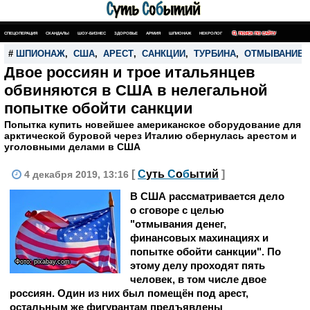
СПЕЦОПЕРАЦИЯ
СКАНДАЛЫ
ШОУ-БИЗНЕС
ЗДОРОВЬЕ
АРМИЯ
ШПИОНАЖ
НЕКРОЛОГ
ПОИСК ПО САЙТУ
#
ШПИОНАЖ
,
США
,
АРЕСТ
,
САНКЦИИ
,
ТУРБИНА
,
ОТМЫВАНИЕ 
Двое россиян и трое итальянцев
обвиняются в США в нелегальной
попытке обойти санкции
Попытка купить новейшее американское оборудование для
арктической буровой через Италию обернулась арестом и
уголовными делами в США
[
С
уть
С
о
б
ытий
]
4 декабря 2019, 13:16
В США рассматривается дело
о сговоре с целью
"отмывания денег,
финансовых махинациях и
попытке обойти санкции". По
Фото: pixabay.com
этому делу проходят пять
человек, в том числе двое
россиян. Один из них был помещён под арест,
остальным же фигурантам предъявлены