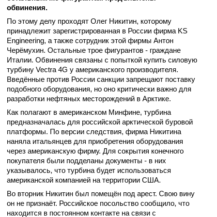
обвинения.
По этому делу проходят Олег Никитин, которому
принадлежит зарегистрированная в России фирма KS
Engineering, а также сотрудник этой фирмы Антон
Черёмухин. Остальные трое фигурантов - граждане
Италии. Обвинения связаны с попыткой купить силовую
турбину Vectra 4G у американского производителя.
Введённые против России санкции запрещают поставку
подобного оборудования, но оно критически важно для
разработки нефтяных месторождений в Арктике.
Как полагают в американском Минфине, турбина
предназначалась для российской арктической буровой
платформы. По версии следствия, фирма Никитина
наняла итальянцев для приобретения оборудования
через американскую фирму. Для сокрытия конечного
покупателя были подделаны документы - в них
указывалось, что турбина будет использоваться
американской компанией на территории США.
Во вторник Никитин был помещён под арест. Свою вину
он не признаёт. Российское посольство сообщило, что
находится в постоянном контакте на связи с