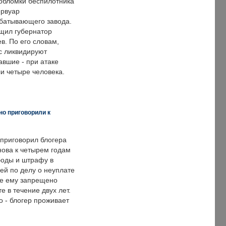
обломки беспилотника
ервуар
батывающего завода.
щил губернатор
в. По его словам,
с ликвидируют
авшие - при атаке
и четыре человека.
но приговорили к
 приговорил блогера
нова к четырем годам
оды и штрафу в
ей по делу о неуплате
же ему запрещено
е в течение двух лет.
 - блогер проживает