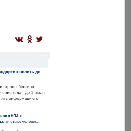
po / po
андартов вплоть до
ии страны бензина
ечение года - до 1 июля
влять информацию о
али в НПЗ, в
дали четыре человека