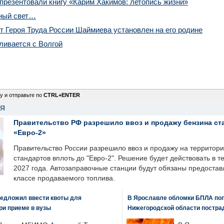
презентовали книгу «Карим Хакимов: летопись жизни»
чный свет…
 Героя Труда России Шаймиева установлен на его родине
сливается с Волгой
у и отправьте по
CTRL+ENTER
НЯ
Правительство РФ разрешило ввоз и продажу бензина ст
«Евро-2»
Правительство России разрешило ввоз и продажу на территор
стандартов вплоть до "Евро-2". Решение будет действовать в т
2027 года. Автозаправочные станции будут обязаны предоста
классе продаваемого топлива.
едложил ввести квоты для
В Ярославле обломки БПЛА поп
ри приеме в вузы
Нижегородской области постра