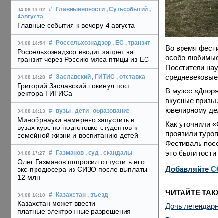
#
Главныеновости
, Сутьсобытий
,
04.08 19:02
4августа
Главные события к вечеру 4 августа
#
Россельхознадзор
, ЕС
, транзит
04.08 18:54
Во время фести
Россельхознадзор вводит запрет на
особо любимые
транзит через Россию мяса птицы из ЕС
Посетители нау
средневековые 
#
Заславский
, ГИТИС
, отставка
04.08 18:28
Григорий Заславский покинул пост
В музее «Дворя
ректора ГИТИСа
вкусные призы
ювелирному дел
#
вузы
, дети
, образование
04.08 18:13
Минобрнауки намерено запустить в
Как уточнили «
вузах курс по подготовке студентов к
проявили туроп
семейной жизни и воспитанию детей
Фестиваль посе
это были гости 
#
Газманов
, суд
, скандалы
04.08 17:27
Олег Газманов попросил отпустить его
Добавляйте
C
экс-продюсера из СИЗО после выплаты
12 млн
ЧИТАЙТЕ ТАК
#
Казахстан
, въезд
04.08 16:10
Казахстан может ввести
Дочь легендар
платные электронные разрешения