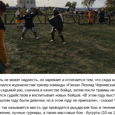
ь не может надоесть, он заряжает и отличается тем, что сюда 
знался журналистам тренер команды «Ганза» Леонид Чернявский
седьмой раз, сначала в качестве бойца, затем после травмы не
лся судейством и воспитывает новых бойцов. «В этом году выс
шлом году были девочки, но в этом году не приехали», - сказал
 так называется место, где проводятся рыцарские бои, в течен
ения, лучные турниры, а также массовые бои - бугурты (10 на 