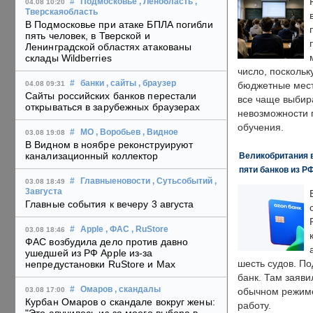
#
Подмосковье
, Ленобласть
,
04.08 10:20
Тверскаяобласть
В Подмосковье при атаке БПЛА погибли
пять человек, в Тверской и
Ленинградской областях атакованы
склады Wildberries
число, поскольк
#
банки
, сайты
, браузер
04.08 09:31
бюджетные мест
Сайты российских банков перестали
все чаще выбир
открываться в зарубежных браузерах
невозможности 
обучения.
#
МО
, Воробьев
, Видное
03.08 19:08
В Видном в ноябре реконструируют
канализационный коллектор
Великобритания в
пяти банков из Р
#
Главныеновости
, Сутьсобытий
,
03.08 18:49
3августа
Главные события к вечеру 3 августа
#
Apple
, ФАС
, RuStore
03.08 18:46
ФАС возбудила дело против давно
ушедшей из РФ Apple из-за
шесть судов. По
непредустановки RuStore и Max
банк. Там заяви
#
Омаров
, скандалы
03.08 17:00
обычном режиме
Курбан Омаров о скандале вокруг жены:
работу.