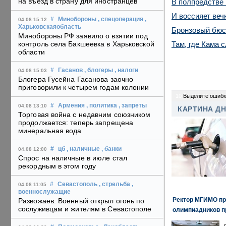
на въезд в страну для иностранцев
В полпредстве 
И воссияет ве
#
Минобороны
, спецоперация
,
04.08 15:12
Харьковскаяобласть
Бронзовый бюст
Минобороны РФ заявило о взятии под
Там, где Кама 
контроль села Бакшеевка в Харьковской
области
#
Гасанов
, блогеры
, налоги
04.08 15:03
Блогера Гусейна Гасанова заочно
приговорили к четырем годам колонии
10
Выделите ошибк
#
Армения
, политика
, запреты
04.08 13:10
КАРТИНА Д
Торговая война с недавним союзником
продолжается: теперь запрещена
минеральная вода
#
цб
, наличные
, банки
04.08 12:00
Спрос на наличные в июле стал
рекордным в этом году
#
Севастополь
, стрельба
,
04.08 11:05
военнослужащие
Ректор МГИМО пр
Развожаев: Военный открыл огонь по
сослуживцам и жителям в Севастополе
олимпиадников п