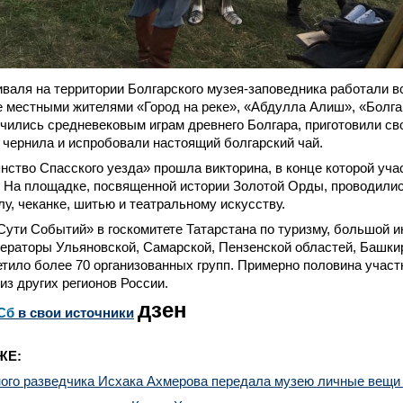
валя на территории Болгарского музея-заповедника работали вс
 местными жителями «Город на реке», «Абдулла Алиш», «Болга
чились средневековым играм древнего Болгара, приготовили св
чернила и испробовали настоящий болгарский чай.
нство Спасского уезда» прошла викторина, в конце которой уча
. На площадке, посвященной истории Золотой Орды, проводилис
у, чеканке, шитью и театральному искусству.
Сути Событий» в госкомитете Татарстана по туризму, большой 
ераторы Ульяновской, Самарской, Пензенской областей, Башки
тило более 70 организованных групп. Примерно половина учас
из других регионов России.
дзен
Сб
в свои источники
ЖЕ:
ного разведчика Исхака Ахмерова передала музею личные вещи