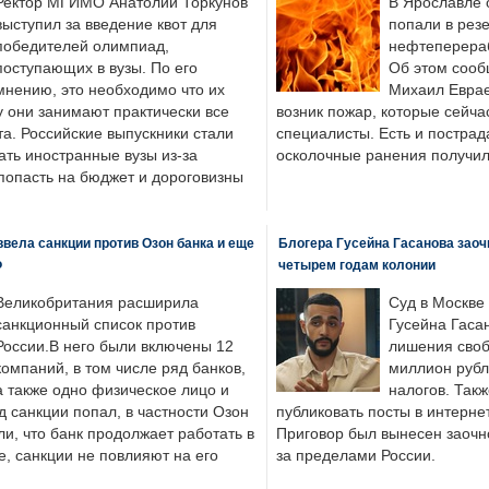
Ректор МГИМО Анатолий Торкунов
В Ярославле 
выступил за введение квот для
попали в рез
победителей олимпиад,
нефтеперера
поступающих в вузы. По его
Об этом сооб
мнению, это необходимо что их
Михаил Еврае
у они занимают практически все
возник пожар, которые сейча
а. Российские выпускники стали
специалисты. Есть и пострад
ать иностранные вузы из-за
осколочные ранения получил
попасть на бюджет и дороговизны
вела санкции против Озон банка и еще
Блогера Гусейна Гасанова заоч
Ф
четырем годам колонии
Великобритания расширила
Суд в Москве
санкционный список против
Гусейна Гаса
России.В него были включены 12
лишения своб
компаний, в том числе ряд банков,
миллион рубл
а также одно физическое лицо и
налогов. Так
д санкции попал, в частности Озон
публиковать посты в интернет
ли, что банк продолжает работать в
Приговор был вынесен заочно
, санкции не повлияют на его
за пределами России.