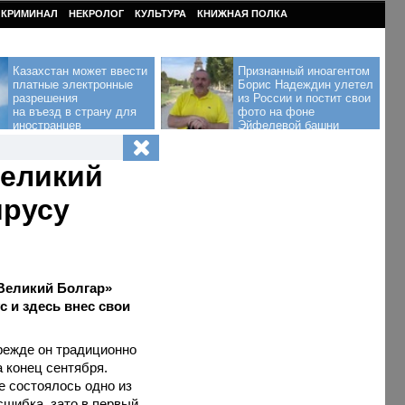
КРИМИНАЛ
НЕКРОЛОГ
КУЛЬТУРА
КНИЖНАЯ ПОЛКА
Казахстан может ввести
Признанный иноагентом
платные электронные
Борис Надеждин улетел
разрешения
из России и постит свои
на въезд в страну для
фото на фоне
иностранцев
Эйфелевой башни
Великий
ирусу
Великий Болгар»
с и здесь внес свои
режде он традиционно
а конец сентября.
е состоялось одно из
сшибка, зато в первый