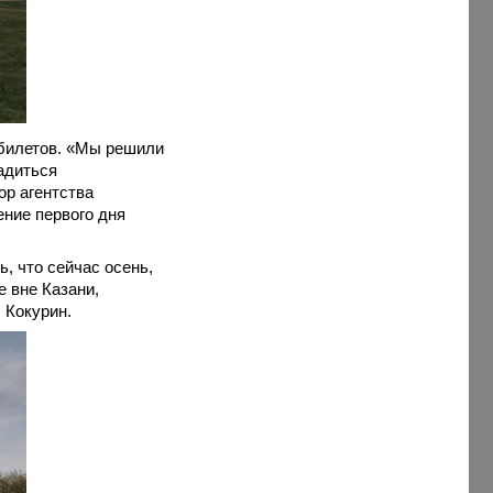
 билетов. «Мы решили
адиться
ор агентства
ение первого дня
, что сейчас осень,
 вне Казани,
 Кокурин.