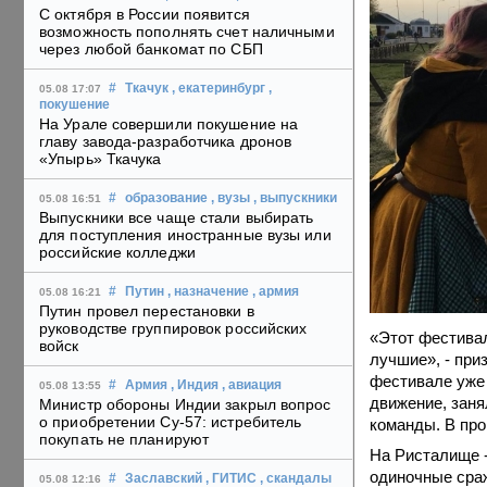
С октября в России появится
возможность пополнять счет наличными
через любой банкомат по СБП
#
Ткачук
, екатеринбург
,
05.08 17:07
покушение
На Урале совершили покушение на
главу завода-разработчика дронов
«Упырь» Ткачука
#
образование
, вузы
, выпускники
05.08 16:51
Выпускники все чаще стали выбирать
для поступления иностранные вузы или
российские колледжи
#
Путин
, назначение
, армия
05.08 16:21
Путин провел перестановки в
руководстве группировок российских
«Этот фестивал
войск
лучшие», - при
фестивале уже 
#
Армия
, Индия
, авиация
05.08 13:55
движение, заня
Министр обороны Индии закрыл вопрос
о приобретении Су-57: истребитель
команды. В про
покупать не планируют
На Ристалище -
одиночные сраж
#
Заславский
, ГИТИС
, скандалы
05.08 12:16