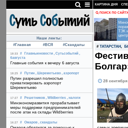
КАРТИНА ДНЯ
СПЕ
ПОИСК ПО САЙТ
Мино
пора
ТЭК и
центр
Наши ленты:
#Главная
#ВСЯ
#Скандалы
#
ТАТАРСТАН
,
Б
Фестив
#
Главныеновости
, Сутьсобытий
,
18:33
6августа
Главные события к вечеру 6 августа
Болгар
#
Путин
, Шереметьево
, аэропорт
18:25
Путин разрешил полностью
28 сентября 
приватизировать аэропорт
Шереметьево
#
Решетников
, Wildberries
, налоги
17:27
Минэкономразвития прорабатывает
меры поддержки предпринимателей
после атак на склады Wildberries
Фото: Т.Смирновой
#
Омаров
, скандалы
16:27
самых зрелищны
Омаров обратился за помощью к