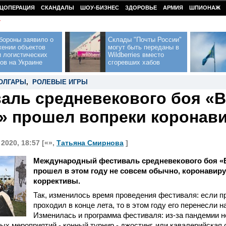
ЦОПЕРАЦИЯ
СКАНДАЛЫ
ШОУ-БИЗНЕС
ЗДОРОВЬЕ
АРМИЯ
ШПИОНАЖ
У
бороны заявило о
Склады "Почты России"
жении объектов
могут быть переданы в
 логистических
Wildberries вместо
ов на Украине
сгоревших хабов
ОЛГАРЫ
,
РОЛЕВЫЕ ИГРЫ
аль средневекового боя «
» прошел вопреки коронав
2020, 18:57 [«»,
Татьяна Смирнова
]
Международный фестиваль средневекового боя «
прошел в этом году не совсем обычно, коронавиру
коррективы.
Так, изменилось время проведения фестиваля: если п
проходил в конце лета, то в этом году его перенесли н
Изменилась и программа фестиваля: из-за пандемии н
х мероприятий - конный турнир - джостинг, или кавалерийская 