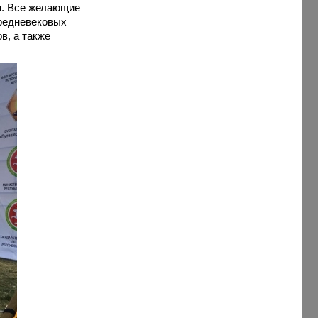
ся. Все желающие
средневековых
в, а также