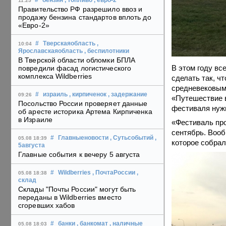
#
бензин
, топливо
, евро-2
11:25
Правительство РФ разрешило ввоз и
продажу бензина стандартов вплоть до
«Евро-2»
#
Тверскаяобласть
,
10:04
Ярославскаяобласть
, беспилотники
В Тверской области обломки БПЛА
В этом году вс
повредили фасад логистического
комплекса Wildberries
сделать так, ч
средневековыми
#
израиль
, кирпиченок
, задержание
09:26
«Путешествие в
Посольство России проверяет данные
фестиваля нужн
об аресте историка Артема Кирпиченка
в Израиле
«Фестиваль про
сентябрь. Вооб
#
Главныеновости
, Сутьсобытий
,
05.08 18:39
которое собрал
5августа
Главные события к вечеру 5 августа
#
Wildberries
, ПочтаРоссии
,
05.08 18:38
склад
Склады "Почты России" могут быть
переданы в Wildberries вместо
сгоревших хабов
#
банки
, банкомат
, наличные
05.08 18:03