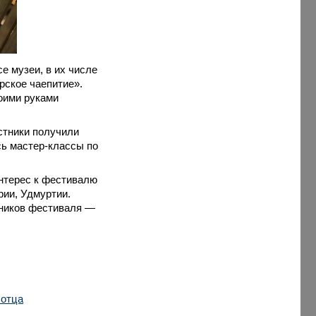
е музеи, в их числе
рское чаепитие».
оими руками
стники получили
ь мастер-классы по
интерес к фестивалю
рии, Удмуртии.
тников фестиваля —
 отца