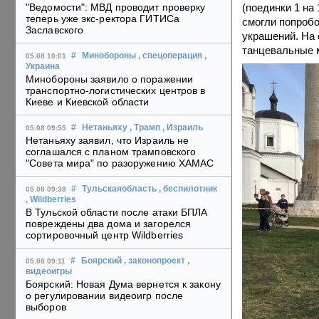
(поединки 1 на
"Ведомости": МВД проводит проверку
теперь уже экс-ректора ГИТИСа
смогли попробо
Заславского
украшений. На
танцевальные 
#
Минобороны
, спецоперация
,
05.08 10:01
Украина
Минобороны заявило о поражении
транспортно-логистических центров в
Киеве и Киевской области
#
Нетаньяху
, Трамп
, Израиль
05.08 09:55
Нетаньяху заявил, что Израиль не
соглашался с планом трамповского
"Совета мира" по разоружению ХАМАС
#
Тульскаяобласть
, беспилотник
05.08 09:38
, Wildberries
В Тульской области после атаки БПЛА
повреждены два дома и загорелся
сортировочный центр Wildberries
#
Боярский
, законопроект
,
05.08 09:11
видеоигры
Боярский: Новая Дума вернется к закону
о регулировании видеоигр после
выборов