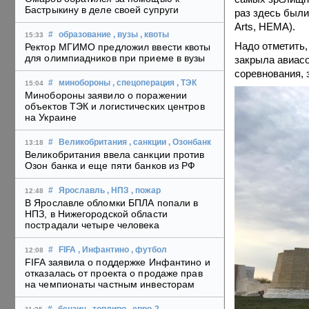
Бастрыкину в деле своей супруги
раз здесь были
Arts, HEMA).
#
образование
, вузы
, квоты
15:33
Надо отметить,
Ректор МГИМО предложил ввести квоты
для олимпиадников при приеме в вузы
закрыла авиасо
соревнования, 
#
минобороны
, спецоперация
, ТЭК
15:04
Минобороны заявило о поражении
объектов ТЭК и логистических центров
на Украине
#
Великобритания
, санкции
, Озонбанк
13:18
Великобритания ввела санкции против
Озон банка и еще пяти банков из РФ
#
Ярославль
, НПЗ
, пожар
12:48
В Ярославле обломки БПЛА попали в
НПЗ, в Нижегородской области
пострадали четыре человека
#
FIFA
, Инфантино
, футбол
12:08
FIFA заявила о поддержке Инфантино и
отказалась от проекта о продаже прав
на чемпионаты частным инвесторам