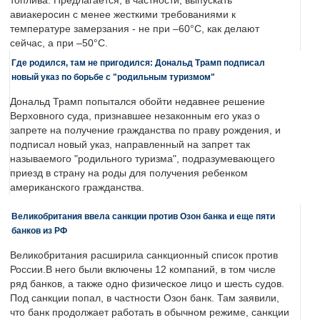
топлива. Предлагается, в частности, выпускать
авиакеросин с менее жесткими требованиями к
температуре замерзания - не при –60°C, как делают
сейчас, а при –50°C.
Где родился, там не пригодился: Дональд Трамп подписал
новый указ по борьбе с "родильным туризмом"
Дональд Трамп попытался обойти недавнее решение
Верховного суда, признавшее незаконным его указ о
запрете на получение гражданства по праву рождения, и
подписал новый указ, направленный на запрет так
называемого "родильного туризма", подразумевающего
приезд в страну на роды для получения ребенком
американского гражданства.
Великобритания ввела санкции против Озон банка и еще пяти
банков из РФ
Великобритания расширила санкционный список против
России.В него были включены 12 компаний, в том числе
ряд банков, а также одно физическое лицо и шесть судов.
Под санкции попал, в частности Озон банк. Там заявили,
что банк продолжает работать в обычном режиме, санкции