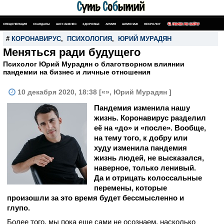
СПЕЦОПЕРАЦИЯ
СКАНДАЛЫ
ШОУ-БИЗНЕС
ЗДОРОВЬЕ
АРМИЯ
ШПИОНАЖ
НЕКРОЛОГ
ПОИСК ПО САЙТУ
#
КОРОНАВИРУС
,
ПСИХОЛОГИЯ
,
ЮРИЙ МУРАДЯН
Меняться ради будущего
Психолог Юрий Мурадян о благотворном влиянии
пандемии на бизнес и личные отношения
10 декабря 2020, 18:38 [«», Юрий Мурадян ]
Пандемия изменила нашу
жизнь. Коронавирус разделил
её на «до» и «после». Вообще,
на тему того, к добру или
худу изменила пандемия
жизнь людей, не высказался,
наверное, только ленивый.
Да и отрицать колоссальные
перемены, которые
произошли за это время будет бессмысленно и
глупо.
Более того, мы пока еще сами не осознаем, насколько