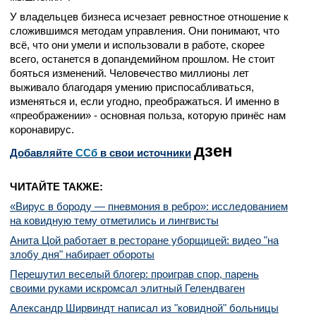
У владельцев бизнеса исчезает ревностное отношение к
сложившимся методам управления. Они понимают, что
всё, что они умели и использовали в работе, скорее
всего, останется в допандемийном прошлом. Не стоит
бояться изменений. Человечество миллионы лет
выживало благодаря умению приспосабливаться,
изменяться и, если угодно, преображаться. И именно в
«преображении» - основная польза, которую принёс нам
коронавирус.
дзен
Добавляйте
CСб
в свои источники
ЧИТАЙТЕ ТАКЖЕ:
«Вирус в бороду — пневмония в ребро»: исследованием
на ковидную тему отметились и лингвисты
Анита Цой работает в ресторане уборщицей: видео "на
злобу дня" набирает обороты
Перешутил веселый блогер: проиграв спор, парень
своими руками искромсал элитный Гелендваген
Александр Ширвиндт написал из "ковидной" больницы