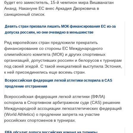
будет его заместитель, 15-й чемпион мира Вишванатан
Ананд. Накануне ЕС внес Аркадия Дворковича в
санкционный список.
Девять стран призвали лишить МОК финансирования ЕС из-за
допуска россиян, но они очевидно в меньшинстве
Ряд европейских стран предложили прекратить
финансирование со стороны ЕС Международного
олимпийского комитета (МОК) и других спортивных
организаций, допустивших россиян и белорусов к турнирам
под своей эгидой. С такой инициативой выступила Эстония,
к ней присоединились еще восемь стран.
Всероссийская федерация легкой атлетики оспорила в CAS
продление отстранения
Всероссийская федерация легкой атлетики (ВФЛА)
оспорила в Спортивном арбитражном суде (CAS) решение
Международной ассоциации легкоатлетических федераций
(World Athletics) о продлении запрета на участие
российских спортсменов в турнирах.
FIFA обсудит допуск российских команд на турниры