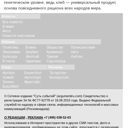
генетическом уровне, ведь хлеб — универсальный продукт,
основа повседневного рациона всех народов мира.
Новости
Все новости
В мире
Фото
Новости партнеров
Рубрики
Политика
В кино
Общество
Происшествия
Экономика
Шоубиз
Криминал
Авто
Культура
Желтый
Туризм
Хайтек
В театр
Здоровье
Сад-огород
Спорт
Регионы
Футбол
Баскетбол
Татарстан
Хоккей
Автоспорт
Белоруссия
Теннис
Фристайл
Бокс/ММА
© Сетевое издание "Суть событий" (argumentiru.com) Свидетельство о
регистрации Эл № ФС77-62778 от 18.08.2015 года. Выдано Федеральной
службой по надзору в сфере связи, информационных технологий и массовых
коммуникаций (Роскомнадзор).
О РЕДАКЦИИ
,
РЕКЛАМА
+7 (495) 638-52-63
Использование в Интернет-пространстве и других СМИ текстов, фото и
видеоматериалов, опубликованных на этом сайте, допускается с
разрешения