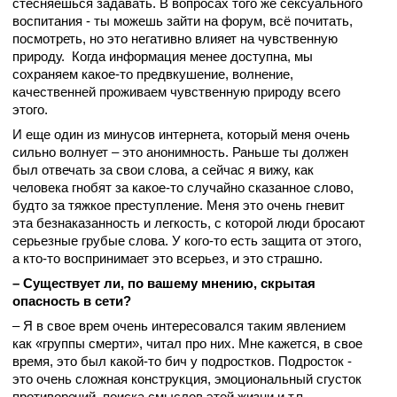
стесняешься задавать. В вопросах того же сексуального
воспитания - ты можешь зайти на форум, всё почитать,
посмотреть, но это негативно влияет на чувственную
природу. Когда информация менее доступна, мы
сохраняем какое-то предвкушение, волнение,
качественней проживаем чувственную природу всего
этого.
И еще один из минусов интернета, который меня очень
сильно волнует – это анонимность. Раньше ты должен
был отвечать за свои слова, а сейчас я вижу, как
человека гнобят за какое-то случайно сказанное слово,
будто за тяжкое преступление. Меня это очень гневит
эта безнаказанность и легкость, с которой люди бросают
серьезные грубые слова. У кого-то есть защита от этого,
а кто-то воспринимает это всерьез, и это страшно.
– Существует ли, по вашему мнению, скрытая
опасность в сети?
– Я в свое врем очень интересовался таким явлением
как «группы смерти», читал про них. Мне кажется, в свое
время, это был какой-то бич у подростков. Подросток -
это очень сложная конструкция, эмоциональный сгусток
противоречий, поиска смыслов этой жизни и т.п.