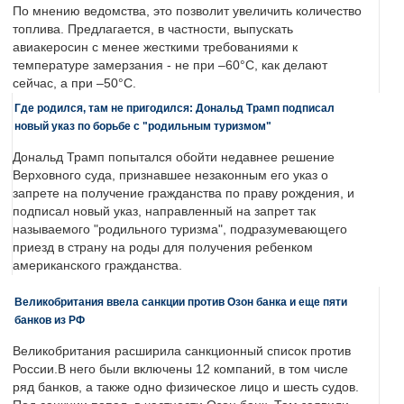
По мнению ведомства, это позволит увеличить количество
топлива. Предлагается, в частности, выпускать
авиакеросин с менее жесткими требованиями к
температуре замерзания - не при –60°C, как делают
сейчас, а при –50°C.
Где родился, там не пригодился: Дональд Трамп подписал
новый указ по борьбе с "родильным туризмом"
Дональд Трамп попытался обойти недавнее решение
Верховного суда, признавшее незаконным его указ о
запрете на получение гражданства по праву рождения, и
подписал новый указ, направленный на запрет так
называемого "родильного туризма", подразумевающего
приезд в страну на роды для получения ребенком
американского гражданства.
Великобритания ввела санкции против Озон банка и еще пяти
банков из РФ
Великобритания расширила санкционный список против
России.В него были включены 12 компаний, в том числе
ряд банков, а также одно физическое лицо и шесть судов.