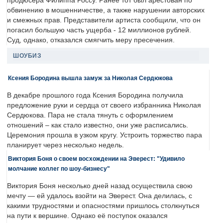
продюсера Филиппа Россу. Ранее тот был арестован по
обвинению в мошенничестве, а также нарушении авторских
и смежных прав. Представители артиста сообщили, что он
погасил большую часть ущерба - 12 миллионов рублей.
Суд, однако, отказался смягчить меру пресечения.
ШОУБИЗ
Ксения Бородина вышла замуж за Николая Сердюкова
В декабре прошлого года Ксения Бородина получила
предложение руки и сердца от своего избранника Николая
Сердюкова. Пара не стала тянуть с оформлением
отношений – как стало известно, они уже расписались.
Церемония прошла в узком кругу. Устроить торжество пара
планирует через несколько недель.
Виктория Боня о своем восхождении на Эверест: "Удивило
молчание коллег по шоу-бизнесу"
Виктория Боня несколько дней назад осуществила свою
мечту — ей удалось взойти на Эверест. Она делилась, с
какими трудностями и опасностями пришлось столкнуться
на пути к вершине. Однако её поступок оказался