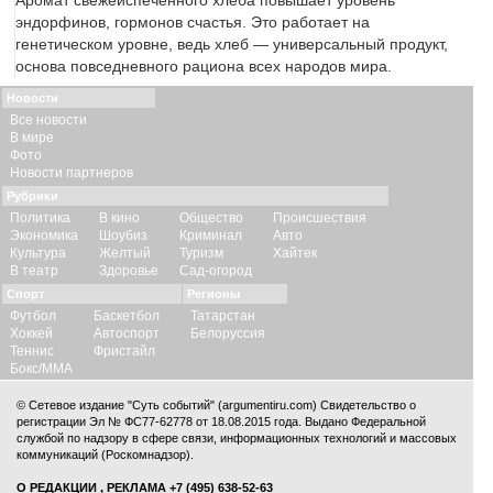
Аромат свежеиспеченного хлеба повышает уровень
эндорфинов, гормонов счастья. Это работает на
генетическом уровне, ведь хлеб — универсальный продукт,
основа повседневного рациона всех народов мира.
Новости
Все новости
В мире
Фото
Новости партнеров
Рубрики
Политика
В кино
Общество
Происшествия
Экономика
Шоубиз
Криминал
Авто
Культура
Желтый
Туризм
Хайтек
В театр
Здоровье
Сад-огород
Спорт
Регионы
Футбол
Баскетбол
Татарстан
Хоккей
Автоспорт
Белоруссия
Теннис
Фристайл
Бокс/ММА
© Сетевое издание "Суть событий" (argumentiru.com) Свидетельство о
регистрации Эл № ФС77-62778 от 18.08.2015 года. Выдано Федеральной
службой по надзору в сфере связи, информационных технологий и массовых
коммуникаций (Роскомнадзор).
О РЕДАКЦИИ
,
РЕКЛАМА
+7 (495) 638-52-63