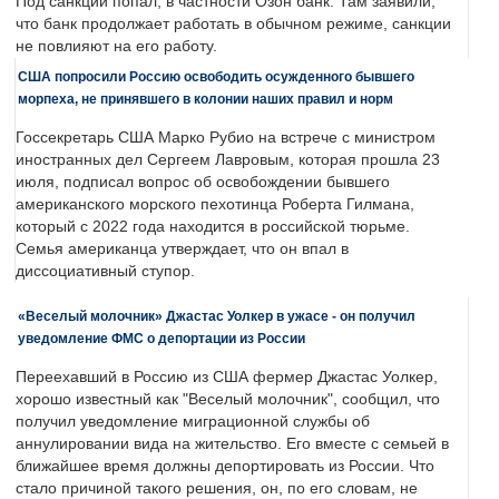
Под санкции попал, в частности Озон банк. Там заявили,
что банк продолжает работать в обычном режиме, санкции
не повлияют на его работу.
США попросили Россию освободить осужденного бывшего
морпеха, не принявшего в колонии наших правил и норм
Госсекретарь США Марко Рубио на встрече с министром
иностранных дел Сергеем Лавровым, которая прошла 23
июля, подписал вопрос об освобождении бывшего
американского морского пехотинца Роберта Гилмана,
который с 2022 года находится в российской тюрьме.
Семья американца утверждает, что он впал в
диссоциативный ступор.
«Веселый молочник» Джастас Уолкер в ужасе - он получил
уведомление ФМС о депортации из России
Переехавший в Россию из США фермер Джастас Уолкер,
хорошо известный как "Веселый молочник", сообщил, что
получил уведомление миграционной службы об
аннулировании вида на жительство. Его вместе с семьей в
ближайшее время должны депортировать из России. Что
стало причиной такого решения, он, по его словам, не