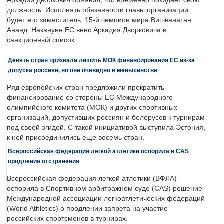
Аркадий Дворкович объявил, что временно покидает свою
должность. Исполнять обязанности главы организации
будет его заместитель, 15-й чемпион мира Вишванатан
Ананд. Накануне ЕС внес Аркадия Дворковича в
санкционный список.
Девять стран призвали лишить МОК финансирования ЕС из-за
допуска россиян, но они очевидно в меньшинстве
Ряд европейских стран предложили прекратить
финансирование со стороны ЕС Международного
олимпийского комитета (МОК) и других спортивных
организаций, допустивших россиян и белорусов к турнирам
под своей эгидой. С такой инициативой выступила Эстония,
к ней присоединились еще восемь стран.
Всероссийская федерация легкой атлетики оспорила в CAS
продление отстранения
Всероссийская федерация легкой атлетики (ВФЛА)
оспорила в Спортивном арбитражном суде (CAS) решение
Международной ассоциации легкоатлетических федераций
(World Athletics) о продлении запрета на участие
российских спортсменов в турнирах.