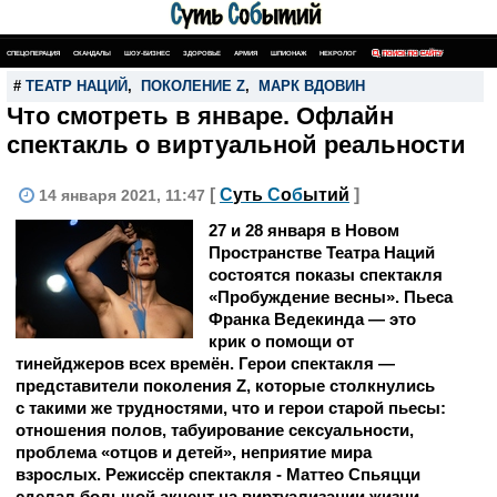
СПЕЦОПЕРАЦИЯ
СКАНДАЛЫ
ШОУ-БИЗНЕС
ЗДОРОВЬЕ
АРМИЯ
ШПИОНАЖ
НЕКРОЛОГ
ПОИСК ПО САЙТУ
#
ТЕАТР НАЦИЙ
,
ПОКОЛЕНИЕ Z
,
МАРК ВДОВИН
Что смотреть в январе. Офлайн
спектакль о виртуальной реальности
[
С
уть
С
о
б
ытий
]
14 января 2021, 11:47
27 и 28 января в Новом
Пространстве Театра Наций
состоятся показы спектакля
«Пробуждение весны». Пьеса
Франка Ведекинда — это
крик о помощи от
тинейджеров всех времён. Герои спектакля —
представители поколения Z, которые столкнулись
с такими же трудностями, что и герои старой пьесы:
отношения полов, табуирование сексуальности,
проблема «отцов и детей», неприятие мира
взрослых. Режиссёр спектакля - Маттео Спьяцци
сделал большой акцент на виртуализации жизни