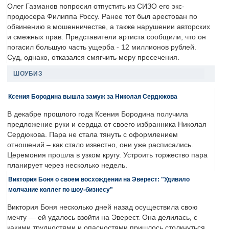
Олег Газманов попросил отпустить из СИЗО его экс-
продюсера Филиппа Россу. Ранее тот был арестован по
обвинению в мошенничестве, а также нарушении авторских
и смежных прав. Представители артиста сообщили, что он
погасил большую часть ущерба - 12 миллионов рублей.
Суд, однако, отказался смягчить меру пресечения.
ШОУБИЗ
Ксения Бородина вышла замуж за Николая Сердюкова
В декабре прошлого года Ксения Бородина получила
предложение руки и сердца от своего избранника Николая
Сердюкова. Пара не стала тянуть с оформлением
отношений – как стало известно, они уже расписались.
Церемония прошла в узком кругу. Устроить торжество пара
планирует через несколько недель.
Виктория Боня о своем восхождении на Эверест: "Удивило
молчание коллег по шоу-бизнесу"
Виктория Боня несколько дней назад осуществила свою
мечту — ей удалось взойти на Эверест. Она делилась, с
какими трудностями и опасностями пришлось столкнуться