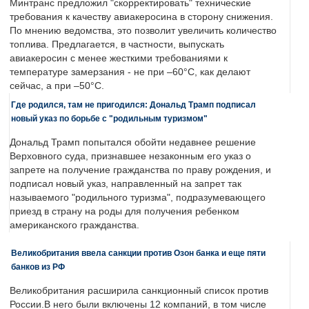
Минтранс предложил "скорректировать" технические
требования к качеству авиакеросина в сторону снижения.
По мнению ведомства, это позволит увеличить количество
топлива. Предлагается, в частности, выпускать
авиакеросин с менее жесткими требованиями к
температуре замерзания - не при –60°C, как делают
сейчас, а при –50°C.
Где родился, там не пригодился: Дональд Трамп подписал
новый указ по борьбе с "родильным туризмом"
Дональд Трамп попытался обойти недавнее решение
Верховного суда, признавшее незаконным его указ о
запрете на получение гражданства по праву рождения, и
подписал новый указ, направленный на запрет так
называемого "родильного туризма", подразумевающего
приезд в страну на роды для получения ребенком
американского гражданства.
Великобритания ввела санкции против Озон банка и еще пяти
банков из РФ
Великобритания расширила санкционный список против
России.В него были включены 12 компаний, в том числе