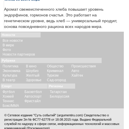
Аромат свежеиспеченного хлеба повышает уровень
эндорфинов, гормонов счастья. Это работает на
генетическом уровне, ведь хлеб — универсальный продукт,
основа повседневного рациона всех народов мира.
Новости
Все новости
В мире
Фото
Новости партнеров
Рубрики
Политика
В кино
Общество
Происшествия
Экономика
Шоубиз
Криминал
Авто
Культура
Желтый
Туризм
Хайтек
В театр
Здоровье
Сад-огород
Спорт
Регионы
Футбол
Баскетбол
Татарстан
Хоккей
Автоспорт
Белоруссия
Теннис
Фристайл
Бокс/ММА
© Сетевое издание "Суть событий" (argumentiru.com) Свидетельство о
регистрации Эл № ФС77-62778 от 18.08.2015 года. Выдано Федеральной
службой по надзору в сфере связи, информационных технологий и массовых
коммуникаций (Роскомнадзор).