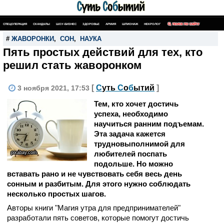
СПЕЦОПЕРАЦИЯ
СКАНДАЛЫ
ШОУ-БИЗНЕС
ЗДОРОВЬЕ
АРМИЯ
ШПИОНАЖ
НЕКРОЛОГ
ПОИСК ПО САЙТУ
#
ЖАВОРОНКИ
,
СОН
,
НАУКА
Пять простых действий для тех, кто
решил стать жаворонком
[
С
уть
С
о
б
ытий
]
3 ноября 2021, 17:53
Тем, кто хочет достичь
успеха, необходимо
научиться ранним подъемам.
Эта задача кажется
трудновыполнимой для
любителей поспать
pixabay.com
подольше. Но можно
вставать рано и не чувствовать себя весь день
сонным и разбитым. Для этого нужно соблюдать
несколько простых шагов.
Авторы книги "Магия утра для предпринимателей"
разработали пять советов, которые помогут достичь