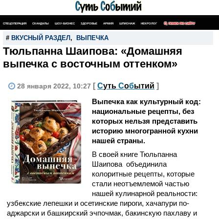
СПЕЦОПЕРАЦИЯ
СКАНДАЛЫ
ШОУ-БИЗНЕС
ЗДОРОВЬЕ
АРМИЯ
ШПИОНАЖ
НЕКРОЛОГ
ПОИСК ПО САЙТУ
#
ВКУСНЫЙ РАЗДЕЛ
,
ВЫПЕЧКА
Тюльпанна Шаипова: «Домашняя
выпечка с восточным оттенком»
[
С
уть
С
о
б
ытий
]
28 января 2022, 10:27
Выпечка как культурный код:
национальные рецепты, без
которых нельзя представить
историю многогранной кухни
нашей страны.
В своей книге Тюльпанна
Шаипова объединила
колоритные рецепты, которые
стали неотъемлемой частью
нашей кулинарной реальности:
узбекские лепешки и осетинские пироги, хачапури по-
аджарски и башкирский эчпочмак, бакинскую пахлаву и