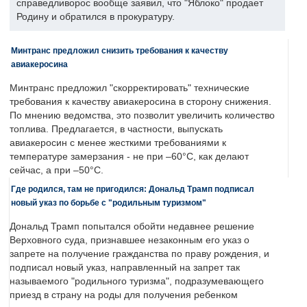
справедливорос вообще заявил, что "Яблоко" продает
Родину и обратился в прокуратуру.
Минтранс предложил снизить требования к качеству
авиакеросина
Минтранс предложил "скорректировать" технические
требования к качеству авиакеросина в сторону снижения.
По мнению ведомства, это позволит увеличить количество
топлива. Предлагается, в частности, выпускать
авиакеросин с менее жесткими требованиями к
температуре замерзания - не при –60°C, как делают
сейчас, а при –50°C.
Где родился, там не пригодился: Дональд Трамп подписал
новый указ по борьбе с "родильным туризмом"
Дональд Трамп попытался обойти недавнее решение
Верховного суда, признавшее незаконным его указ о
запрете на получение гражданства по праву рождения, и
подписал новый указ, направленный на запрет так
называемого "родильного туризма", подразумевающего
приезд в страну на роды для получения ребенком