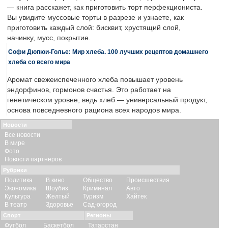
— книга расскажет, как приготовить торт перфекциониста.
Вы увидите муссовые торты в разрезе и узнаете, как
приготовить каждый слой: бисквит, хрустящий слой,
начинку, мусс, покрытие.
Софи Дюпюи-Голье: Мир хлеба. 100 лучших рецептов домашнего
хлеба со всего мира
Аромат свежеиспеченного хлеба повышает уровень
эндорфинов, гормонов счастья. Это работает на
генетическом уровне, ведь хлеб — универсальный продукт,
основа повседневного рациона всех народов мира.
Новости
Все новости
В мире
Фото
Новости партнеров
Рубрики
Политика
В кино
Общество
Происшествия
Экономика
Шоубиз
Криминал
Авто
Культура
Желтый
Туризм
Хайтек
В театр
Здоровье
Сад-огород
Спорт
Регионы
Футбол
Баскетбол
Татарстан