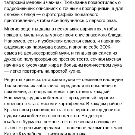
татарский медовый чак-чак. Тюльпанна позаботилась о
подробнейших описаниях с точными пропорциями, а для
сложных блюд — о фотографиях пошагового
приготовления, чтобы все получилось с первого раза.
Многие рецепты даны в нескольких вариантах, чтобы
показать мультикультурное прочтение знакомого блюда.
Например, есть и узбекская слоеная самса, и нарядная
андижанская пармурда самса, и вполне себе ЗОЖ-
самса из цельнозерновой муки, и тандырная самса из
духовки: полупрозрачное пресное тесто, сочная мясная
начинка с кусочками жира и большим количеством лука
— легко повторить на простой кухне.
Рецепты крымскотатарской кухни — семейное наследие
Тюльпанны: их заботливо передавали из поколения в
поколение, а теперь их может приготовить каждый.
Например, судакъ кобетеси — праздничный пирог из
слоеного теста с мясом и картофелем. В каждом районе
Крыма своя разновидность этого пирога: автор делится
судакским кобете из своего детства. На десерт —
къабакъ бурмасы: нежное тесто, сезонная начинка из
тыквы с грецкими орехами — полезное лакомство к чаю.
Как и «Къурабье» — визитная карточка