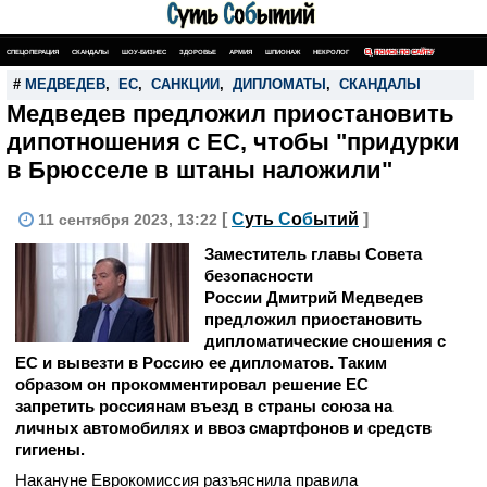
СПЕЦОПЕРАЦИЯ
СКАНДАЛЫ
ШОУ-БИЗНЕС
ЗДОРОВЬЕ
АРМИЯ
ШПИОНАЖ
НЕКРОЛОГ
ПОИСК ПО САЙТУ
#
МЕДВЕДЕВ
,
ЕС
,
САНКЦИИ
,
ДИПЛОМАТЫ
,
СКАНДАЛЫ
Медведев предложил приостановить
дипотношения с ЕС, чтобы "придурки
в Брюсселе в штаны наложили"
[
С
уть
С
о
б
ытий
]
11 сентября 2023, 13:22
Заместитель главы Совета
безопасности
России Дмитрий Медведев
предложил приостановить
дипломатические сношения с
ЕС и вывезти в Россию ее дипломатов. Таким
образом он прокомментировал решение ЕС
запретить россиянам въезд в страны союза на
личных автомобилях и ввоз смартфонов и средств
гигиены.
Накануне Еврокомиссия разъяснила правила