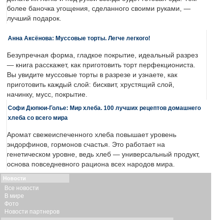
более баночка угощения, сделанного своими руками, —
лучший подарок.
Анна Аксёнова: Муссовые торты. Легче легкого!
Безупречная форма, гладкое покрытие, идеальный разрез
— книга расскажет, как приготовить торт перфекциониста.
Вы увидите муссовые торты в разрезе и узнаете, как
приготовить каждый слой: бисквит, хрустящий слой,
начинку, мусс, покрытие.
Софи Дюпюи-Голье: Мир хлеба. 100 лучших рецептов домашнего
хлеба со всего мира
Аромат свежеиспеченного хлеба повышает уровень
эндорфинов, гормонов счастья. Это работает на
генетическом уровне, ведь хлеб — универсальный продукт,
основа повседневного рациона всех народов мира.
Новости
Все новости
В мире
Фото
Новости партнеров