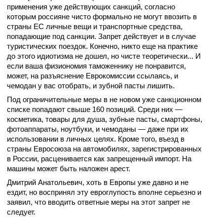
применения уже действующих санкций, согласно
которым россияне чисто формально не могут ввозить в
страны ЕС личные вещи и транспортные средства,
попадающие под санкции. Запрет действует и в случае
туристических поездок. Конечно, никто еще на практике
до этого идиотизма не дошел, но чисте теоретически... И
если ваша физиономия таможеннику не понравится,
может, на разъяснение Еврокомиссии ссылаясь, и
чемодан у вас отобрать, и зубной пасты лишить.
Под ограничительные меры в не новом уже санкционном
списке попадают свыше 160 позиций. Среди них —
косметика, товары для душа, зубные пасты, смартфоны,
фотоаппараты, ноутбуки, и чемоданы — даже при их
использовании в личных целях. Кроме того, въезд в
страны Евросоюза на автомобилях, зарегистрированных
в России, расценивается как запрещенный импорт. На
машины может быть наложен арест.
Дмитрий Анатольевич, хоть в Европы уже давно и не
ездит, но воспринял эту евроглупость вполне серьезно и
заявил, что вводить ответные меры на этот запрет не
следует.