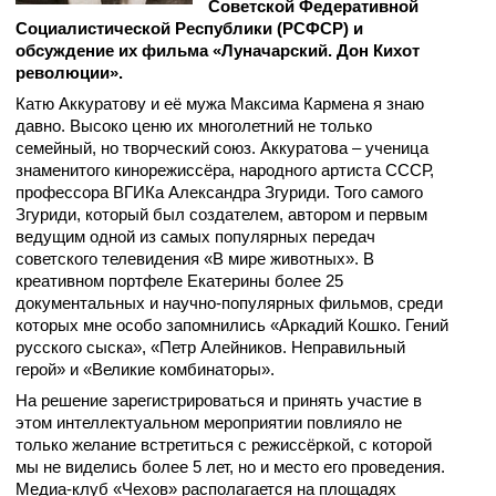
Советской Федеративной
Социалистической Республики (РСФСР) и
обсуждение их фильма «Луначарский. Дон Кихот
революции».
Катю Аккуратову и её мужа Максима Кармена я знаю
давно. Высоко ценю их многолетний не только
семейный, но творческий союз. Аккуратова – ученица
знаменитого кинорежиссёра, народного артиста СССР,
профессора ВГИКа Александра Згуриди. Того самого
Згуриди, который был создателем, автором и первым
ведущим одной из самых популярных передач
советского телевидения «В мире животных». В
креативном портфеле Екатерины более 25
документальных и научно-популярных фильмов, среди
которых мне особо запомнились «Аркадий Кошко. Гений
русского сыска», «Петр Алейников. Неправильный
герой» и «Великие комбинаторы».
На решение зарегистрироваться и принять участие в
этом интеллектуальном мероприятии повлияло не
только желание встретиться с режиссёркой, с которой
мы не виделись более 5 лет, но и место его проведения.
Медиа-клуб «Чехов» располагается на площадях