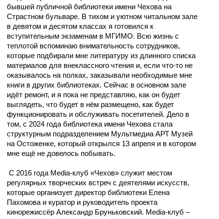
бывшей публичной библиотеки имени Чехова на
Страстном бульваре. В тихом и уютном читальном зале
в девятом и десятом классах я готовился к
вступительным экзаменам в МГИМО. Всю жизнь с
теплотой вспоминаю внимательность сотрудников,
которые подбирали мне литературу из длинного списка
материалов для внеклассного чтения и, если что-то не
оказывалось на полках, заказывали необходимые мне
книги в других библиотеках. Сейчас в основном зале
идёт ремонт, и я пока не представляю, как он будет
выглядеть, что будет в нём размещено, как будет
функционировать и обслуживать посетителей. Дело в
том, с 2024 года библиотека имени Чехова стала
структурным подразделением Мультмедиа АРТ Музей
на Остоженке, который открылся 13 апреля и в котором
мне ещё не довелось побывать.
C 2016 года Media-клуб «Чехов» служит местом
регулярных творческих встреч с деятелями искусств,
которые организует директор библиотеки Елена
Пахомова и куратор и руководитель проекта
кинорежиссёр Александр Бруньковский. Media-клуб –