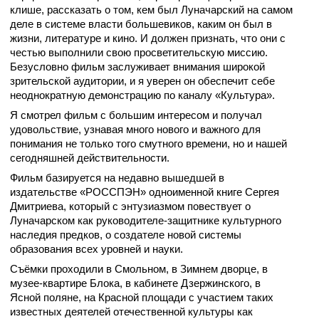
клише, рассказать о том, кем был Луначарский на самом
деле в системе власти большевиков, каким он был в
жизни, литературе и кино. И должен признать, что они с
честью выполнили свою просветительскую миссию.
Безусловно фильм заслуживает внимания широкой
зрительской аудитории, и я уверен он обеспечит себе
неоднократную демонстрацию по каналу «Культура».
Я смотрел фильм с большим интересом и получал
удовольствие, узнавая много нового и важного для
понимания не только того смутного времени, но и нашей
сегодняшней действительности.
Фильм базируется на недавно вышедшей в
издательстве «РОССПЭН» одноименной книге Сергея
Дмитриева, который с энтузиазмом повествует о
Луначарском как руководителе-защитнике культурного
наследия предков, о создателе новой системы
образования всех уровней и науки.
Съёмки проходили в Смольном, в Зимнем дворце, в
музее-квартире Блока, в кабинете Дзержинского, в
Ясной поляне, на Красной площади с участием таких
известных деятелей отечественной культуры как