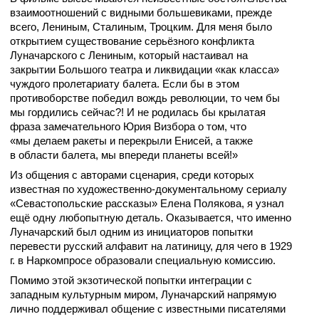
взаимоотношений с видными большевиками, прежде
всего, Лениным, Сталиным, Троцким. Для меня было
открытием существование серьёзного конфликта
Луначарского с Лениным, который настаивал на
закрытии Большого театра и ликвидации «как класса»
чуждого пролетариату балета. Если бы в этом
противоборстве победил вождь революции, то чем бы
мы гордились сейчас?! И не родилась бы крылатая
фраза замечательного Юрия Визбора о том, что
«мы делаем ракеты и перекрыли Енисей, а также
в области балета, мы впереди планеты всей!»
Из общения с авторами сценария, среди которых
известная по художественно-документальному сериалу
«Севастопольские рассказы» Елена Полякова, я узнал
ещё одну любопытную деталь. Оказывается, что именно
Луначарский был одним из инициаторов попытки
перевести русский алфавит на латиницу, для чего в 1929
г. в Наркомпросе образовали специальную комиссию.
Помимо этой экзотической попытки интеграции с
западным культурным миром, Луначарский напрямую
лично поддерживал общение с известными писателями