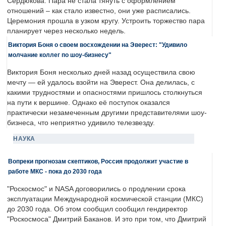
Сердюкова. Пара не стала тянуть с оформлением
отношений – как стало известно, они уже расписались.
Церемония прошла в узком кругу. Устроить торжество пара
планирует через несколько недель.
Виктория Боня о своем восхождении на Эверест: "Удивило
молчание коллег по шоу-бизнесу"
Виктория Боня несколько дней назад осуществила свою
мечту — ей удалось взойти на Эверест. Она делилась, с
какими трудностями и опасностями пришлось столкнуться
на пути к вершине. Однако её поступок оказался
практически незамеченным другими представителями шоу-
бизнеса, что неприятно удивило телезвезду.
НАУКА
Вопреки прогнозам скептиков, Россия продолжит участие в
работе МКС - пока до 2030 года
"Роскосмос" и NASA договорились о продлении срока
эксплуатации Международной космической станции (МКС)
до 2030 года. Об этом сообщил сообщил гендиректор
"Роскосмоса" Дмитрий Баканов. И это при том, что Дмитрий