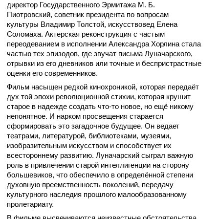
директор Государственного Эрмитажа М. Б.
Пиотровский, советник президента по вопросам
культуры Владимир Толстой, искусствовед Елена
Соломаха. Актерская реконструкция с частым
переодеванием в исполнении Александра Хорлина стала
частью тех эпизодов, где звучат письма Луначарского,
отрывки из его дневников или точные и беспристрастные
оценки его современников.
Фильм насыщен редкой кинохроникой, которая передаёт
дух той эпохи революционной стихии, которая крушит
старое в надежде создать что-то новое, но ещё никому
непонятное. И нарком просвещения старается
сформировать это загадочное будущее. Он ведает
театрами, литературой, библиотеками, музеями,
изобразительным искусством и способствует их
всестороннему развитию. Луначарский сыграл важную
роль в привлечении старой интеллигенции на сторону
большевиков, что обеспечило в определённой степени
духовную преемственность поколений, передачу
культурного наследия прошлого малообразованному
пролетариату.
В фильме высвечиваются неизвестные обстоятельства