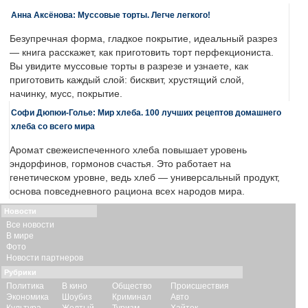
Анна Аксёнова: Муссовые торты. Легче легкого!
Безупречная форма, гладкое покрытие, идеальный разрез
— книга расскажет, как приготовить торт перфекциониста.
Вы увидите муссовые торты в разрезе и узнаете, как
приготовить каждый слой: бисквит, хрустящий слой,
начинку, мусс, покрытие.
Софи Дюпюи-Голье: Мир хлеба. 100 лучших рецептов домашнего
хлеба со всего мира
Аромат свежеиспеченного хлеба повышает уровень
эндорфинов, гормонов счастья. Это работает на
генетическом уровне, ведь хлеб — универсальный продукт,
основа повседневного рациона всех народов мира.
Новости
Все новости
В мире
Фото
Новости партнеров
Рубрики
Политика
В кино
Общество
Происшествия
Экономика
Шоубиз
Криминал
Авто