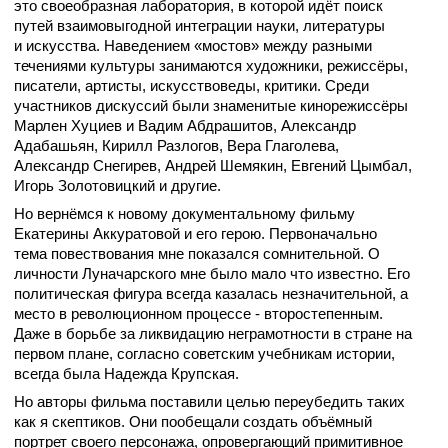
это своеобразная лаборатория, в которой идёт поиск
путей взаимовыгодной интеграции науки, литературы
и искусства. Наведением «мостов» между разными
течениями культуры занимаются художники, режиссёры,
писатели, артисты, искусствоведы, критики. Среди
участников дискуссий были знаменитые кинорежиссёры
Марлен Хуциев и Вадим Абдрашитов, Александр
Адабашьян, Кирилл Разлогов, Вера Глаголева,
Александр Снегирев, Андрей Шемякин, Евгений Цымбал,
Игорь Золотовицкий и другие.
Но вернёмся к новому документальному фильму
Екатерины Аккуратовой и его герою. Первоначально
тема повествования мне показался сомнительной. О
личности Луначарского мне было мало что известно. Его
политическая фигура всегда казалась незначительной, а
место в революционном процессе - второстепенным.
Даже в борьбе за ликвидацию неграмотности в стране на
первом плане, согласно советским учебникам истории,
всегда была Надежда Крупская.
Но авторы фильма поставили целью переубедить таких
как я скептиков. Они пообещали создать объёмный
портрет своего персонажа, опровергающий примитивное