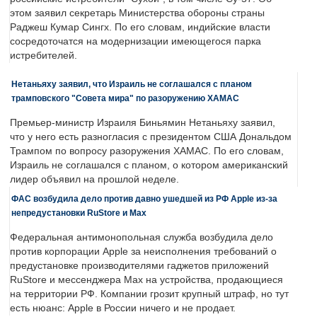
этом заявил секретарь Министерства обороны страны
Раджеш Кумар Сингх. По его словам, индийские власти
сосредоточатся на модернизации имеющегося парка
истребителей.
Нетаньяху заявил, что Израиль не соглашался с планом
трамповского "Совета мира" по разоружению ХАМАС
Премьер-министр Израиля Биньямин Нетаньяху заявил,
что у него есть разногласия с президентом США Дональдом
Трампом по вопросу разоружения ХАМАС. По его словам,
Израиль не соглашался с планом, о котором американский
лидер объявил на прошлой неделе.
ФАС возбудила дело против давно ушедшей из РФ Apple из-за
непредустановки RuStore и Max
Федеральная антимонопольная служба возбудила дело
против корпорации Apple за неисполнения требований о
предустановке производителями гаджетов приложений
RuStore и мессенджера Max на устройства, продающиеся
на территории РФ. Компании грозит крупный штраф, но тут
есть нюанс: Apple в России ничего и не продает.