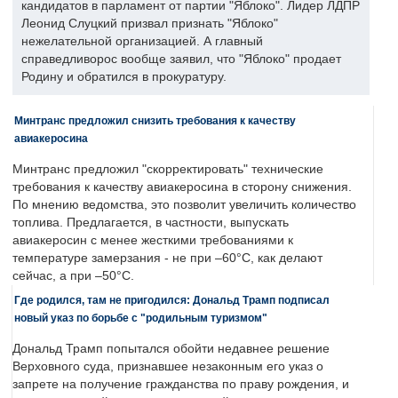
кандидатов в парламент от партии "Яблоко". Лидер ЛДПР
Леонид Слуцкий призвал признать "Яблоко"
нежелательной организацией. А главный
справедливорос вообще заявил, что "Яблоко" продает
Родину и обратился в прокуратуру.
Минтранс предложил снизить требования к качеству
авиакеросина
Минтранс предложил "скорректировать" технические
требования к качеству авиакеросина в сторону снижения.
По мнению ведомства, это позволит увеличить количество
топлива. Предлагается, в частности, выпускать
авиакеросин с менее жесткими требованиями к
температуре замерзания - не при –60°C, как делают
сейчас, а при –50°C.
Где родился, там не пригодился: Дональд Трамп подписал
новый указ по борьбе с "родильным туризмом"
Дональд Трамп попытался обойти недавнее решение
Верховного суда, признавшее незаконным его указ о
запрете на получение гражданства по праву рождения, и