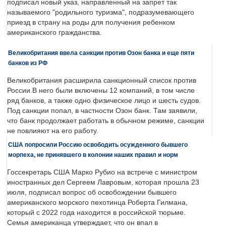
подписал новый указ, направленный на запрет так
называемого "родильного туризма", подразумевающего
приезд в страну на роды для получения ребенком
американского гражданства.
Великобритания ввела санкции против Озон банка и еще пяти
банков из РФ
Великобритания расширила санкционный список против
России.В него были включены 12 компаний, в том числе
ряд банков, а также одно физическое лицо и шесть судов.
Под санкции попал, в частности Озон банк. Там заявили,
что банк продолжает работать в обычном режиме, санкции
не повлияют на его работу.
США попросили Россию освободить осужденного бывшего
морпеха, не принявшего в колонии наших правил и норм
Госсекретарь США Марко Рубио на встрече с министром
иностранных дел Сергеем Лавровым, которая прошла 23
июля, подписал вопрос об освобождении бывшего
американского морского пехотинца Роберта Гилмана,
который с 2022 года находится в российской тюрьме.
Семья американца утверждает, что он впал в