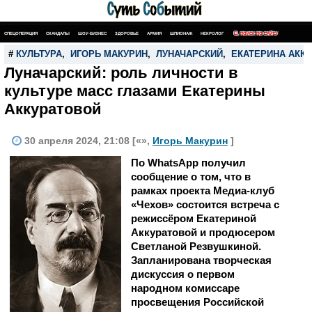
СПЕЦОПЕРАЦИЯ
СКАНДАЛЫ
ШОУ-БИЗНЕС
ЗДОРОВЬЕ
АРМИЯ
ШПИОНАЖ
НЕКРОЛОГ
ПОИСК ПО САЙТУ
#
КУЛЬТУРА
,
ИГОРЬ МАКУРИН
,
ЛУНАЧАРСКИЙ
,
ЕКАТЕРИНА АКК
Луначарский: роль личности в
культуре масс глазами Екатерины
Аккуратовой
30 апреля 2024, 21:08 [«»,
Игорь Макурин
]
По WhatsApp получил
сообщение о том, что в
рамках проекта Медиа-клуб
«Чехов» состоится встреча с
режиссёром Екатериной
Аккуратовой и продюсером
Светланой Резвушкиной.
Запланирована творческая
дискуссия о первом
народном комиссаре
просвещения Российской