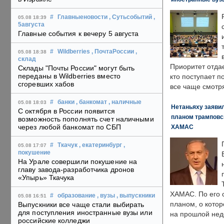
#
Главныеновости
, Сутьсобытий
,
05.08 18:39
5августа
Главные события к вечеру 5 августа
#
Wildberries
, ПочтаРоссии
,
05.08 18:38
склад
Приоритет отда
Склады "Почты России" могут быть
переданы в Wildberries вместо
кто поступает п
сгоревших хабов
все чаще смотря
#
банки
, банкомат
, наличные
05.08 18:03
Нетаньяху заявил
С октября в России появится
планом трамповс
возможность пополнять счет наличными
через любой банкомат по СБП
ХАМАС
#
Ткачук
, екатеринбург
,
05.08 17:07
покушение
На Урале совершили покушение на
главу завода-разработчика дронов
«Упырь» Ткачука
ХАМАС. По его 
#
образование
, вузы
, выпускники
05.08 16:51
планом, о кото
Выпускники все чаще стали выбирать
для поступления иностранные вузы или
на прошлой нед
российские колледжи