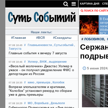
КАРТИНА ДНЯ
СПЕ
ПОИСК ПО САЙТ
В Ека
загор
логис
Wildb
Наши ленты:
ВСУ
#Главная
#ВСЯ
#Скандалы
#
ЛОБОВИКОВ
,
Сержан
#
Главныеновости
, Сутьсобытий
,
07.08 18:49
7августа
Главные события к вечеру 7 августа
подрыв
#
Уолкер
, ВНЖ
, выдворение
07.08 18:46
«Веселый молочник» Джастас Уолкер в
5 июня 2024
ужасе - он получил уведомление ФМС о
депортации из России
#
кино
, премьера
, Колобок
07.08 18:35
Вопреки злопыхателям и критикам,
"Колобок" установил рекорд по сборам
уже в день премьеры
#
МО
, Воробьев
, Деньполя
07.08 18:29
Губернатор Подмосковья на «Дне поля»