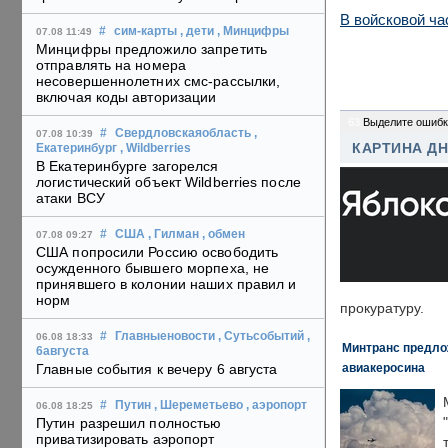
В войсковой ча
#
сим-карты
, дети
, Минцифры
07.08 11:49
Минцифры предложило запретить
отправлять на номера
несовершеннолетних смс-рассылки,
включая коды авторизации
63
Выделите ошибк
#
Свердловскаяобласть
,
07.08 10:39
КАРТИНА Д
Екатеринбург
, Wildberries
В Екатеринбурге загорелся
логистический объект Wildberries после
атаки ВСУ
#
США
, Гилман
, обмен
07.08 09:27
США попросили Россию освободить
осужденного бывшего морпеха, не
принявшего в колонии наших правил и
норм
прокуратуру.
#
Главныеновости
, Сутьсобытий
,
06.08 18:33
Минтранс предлож
6августа
авиакеросина
Главные события к вечеру 6 августа
#
Путин
, Шереметьево
, аэропорт
06.08 18:25
Путин разрешил полностью
приватизировать аэропорт