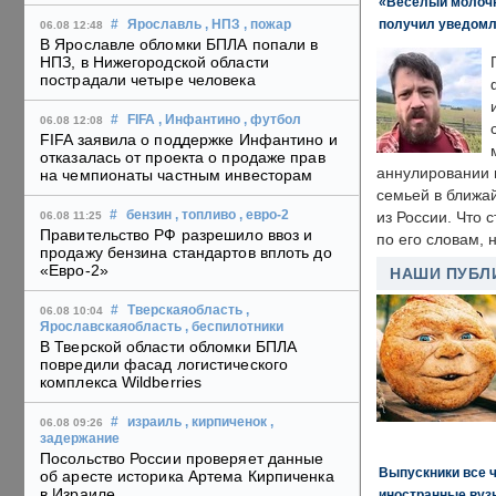
«Веселый молочни
получил уведомл
#
Ярославль
, НПЗ
, пожар
06.08 12:48
В Ярославле обломки БПЛА попали в
НПЗ, в Нижегородской области
пострадали четыре человека
#
FIFA
, Инфантино
, футбол
06.08 12:08
FIFA заявила о поддержке Инфантино и
отказалась от проекта о продаже прав
аннулировании в
на чемпионаты частным инвесторам
семьей в ближа
#
бензин
, топливо
, евро-2
из России. Что 
06.08 11:25
Правительство РФ разрешило ввоз и
по его словам, н
продажу бензина стандартов вплоть до
«Евро-2»
НАШИ ПУБЛ
#
Тверскаяобласть
,
06.08 10:04
Ярославскаяобласть
, беспилотники
В Тверской области обломки БПЛА
повредили фасад логистического
комплекса Wildberries
#
израиль
, кирпиченок
,
06.08 09:26
задержание
Посольство России проверяет данные
Выпускники все 
об аресте историка Артема Кирпиченка
в Израиле
иностранные вуз