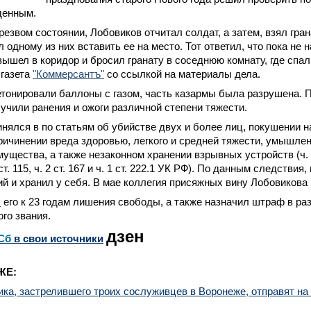
денным.
резвом состоянии, Лобовиков отчитал солдат, а затем, взял гра
 одному из них вставить ее на место. Тот ответил, что пока не 
вышел в коридор и бросил гранату в соседнюю комнату, где спал
 газета
"Коммерсантъ"
со ссылкой на материалы дела.
тонировали баллоны с газом, часть казармы была разрушена. П
учили ранения и ожоги различной степени тяжести.
нялся в по статьям об убийстве двух и более лиц, покушении н
ичинении вреда здоровью, легкого и средней тяжести, умышле
щества, а также незаконном хранении взрывных устройств (ч. 2 ст
, ст. 115, ч. 2 ст. 167 и ч. 1 ст. 222.1 УК РФ). По данным следствия
й и хранил у себя. В мае коллегия присяжных вину Лобовикова
л
его к 23 годам лишения свободы, а также назначил штраф в раз
го звания.
дзен
Сб
в свои источники
ЖЕ:
ка, застрелившего троих сослуживцев в Воронеже, отправят на