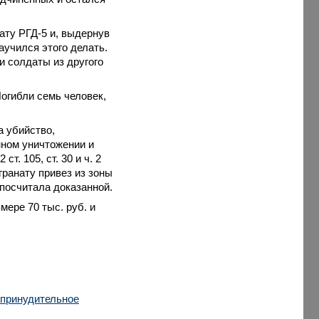
нату РГД-5 и, выдернув
научился этого делать.
и солдаты из другого
огибли семь человек,
а убийство,
нном уничтожении и
. 105, ст. 30 и ч. 2
, гранату привез из зоны
 посчитала доказанной.
мере 70 тыс. руб. и
 принудительное