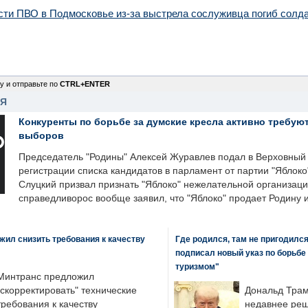
сти ПВО в Подмосковье из-за выстрела сослуживца погиб солд
у и отправьте по
CTRL+ENTER
НЯ
Конкуренты по борьбе за думские кресла активно требуют
выборов
Председатель "Родины" Алексей Журавлев подал в Верховный 
регистрации списка кандидатов в парламент от партии "Яблок
Слуцкий призвал признать "Яблоко" нежелательной организаци
справедливорос вообще заявил, что "Яблоко" продает Родину 
ил снизить требования к качеству
Где родился, там не пригодилс
подписал новый указ по борьбе
туризмом"
Минтранс предложил
"скорректировать" технические
Дональд Трам
требования к качеству
недавнее реш