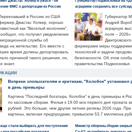
к» Джастас Уолкер в ужасе - он
Губернатор Подмосковья на «Д
ение ФМС о депортации из России
аграриям сохранить все субсид
Переехавший в Россию из США
Губернатор М
фермер Джастас Уолкер, хорошо
Андрей Вороб
известный как "Веселый молочник",
аграрную выс
сообщил, что получил уведомление
поля – 2026»
миграционной службы об
Дмитровского 
ида на жительство. Его вместе с
фермерами меры поддержки
йшее время должны депортировать
технологий и задачи продов
стало причиной такого решения, он,
безопасности. Об этом сооб
е знает.
правительства Подмосковья.
ИКАЦИИ
Вопреки злопыхателям и критикам, "Колобок" установил 
в день премьеры
Картина "Последний богатырь. Колобок" в день премьеры в Ро
по кассовым сборам. Фильм к 19.00 мск первого дня проката 
рублей. Это больше, чем другие летние релизы 2026 года. Пр
картины, включая предпродажи, превысили 53,7 миллиона руб
чаще стали выбирать для поступления
Министр обороны Индии закрыл
ы или российские колледжи
Су-57: истребитель покупать н