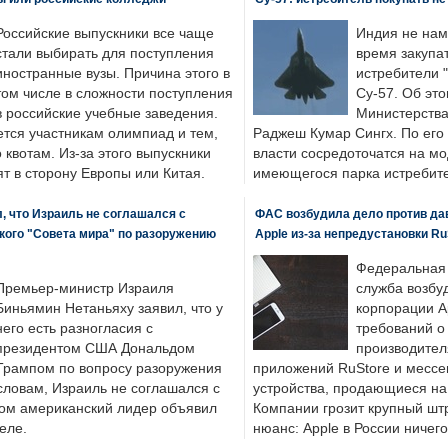
Российские выпускники все чаще
Индия не нам
стали выбирать для поступления
время закупа
иностранные вузы. Причина этого в
истребители "
том числе в сложности поступления
Су-57. Об это
в российские учебные заведения.
Министерства
ется участникам олимпиад и тем,
Раджеш Кумар Сингх. По его
о квотам. Из-за этого выпускники
власти сосредоточатся на м
т в сторону Европы или Китая.
имеющегося парка истребит
, что Израиль не соглашался с
ФАС возбудила дело против да
кого "Совета мира" по разоружению
Apple из-за непредустановки Ru
Федеральная
Премьер-министр Израиля
служба возбу
Биньямин Нетаньяху заявил, что у
корпорации A
него есть разногласия с
требований о
президентом США Дональдом
производител
Трампом по вопросу разоружения
приложений RuStore и месс
словам, Израиль не соглашался с
устройства, продающиеся на
ром американский лидер объявил
Компании грозит крупный штр
еле.
нюанс: Apple в России ничего