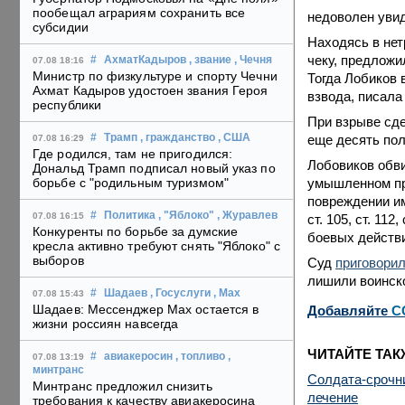
пообещал аграриям сохранить все
недоволен уви
субсидии
Находясь в нет
чеку, предложил
#
АхматКадыров
, звание
, Чечня
07.08 18:16
Министр по физкультуре и спорту Чечни
Тогда Лобиков 
Ахмат Кадыров удостоен звания Героя
взвода, писала
республики
При взрыве сде
еще десять пол
#
Трамп
, гражданство
, США
07.08 16:29
Где родился, там не пригодился:
Лобовиков обви
Дональд Трамп подписал новый указ по
умышленном пр
борьбе с "родильным туризмом"
повреждении иму
#
Политика
, "Яблоко"
, Журавлев
07.08 16:15
ст. 105, ст. 112
Конкуренты по борьбе за думские
боевых действи
кресла активно требуют снять "Яблоко" с
выборов
Суд
приговори
лишили воинско
#
Шадаев
, Госуслуги
, Max
07.08 15:43
Шадаев: Мессенджер Max остается в
Добавляйте
C
жизни россиян навсегда
ЧИТАЙТЕ ТАК
#
авиакеросин
, топливо
,
07.08 13:19
минтранс
Солдата-срочни
Минтранс предложил снизить
лечение
требования к качеству авиакеросина