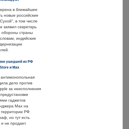
ерена в ближайшее
ть новые российские
Сухой", в том числе
м заявил секретарь
 обороны страны
 словам, индийские
одернизации
елей.
вно ушедшей из РФ
Store и Max
 антимонопольная
дила дело против
pple за неисполнения
 предустановке
ями гаджетов
енджера Max на
 территории РФ.
аф, но тут есть
 и не продает.