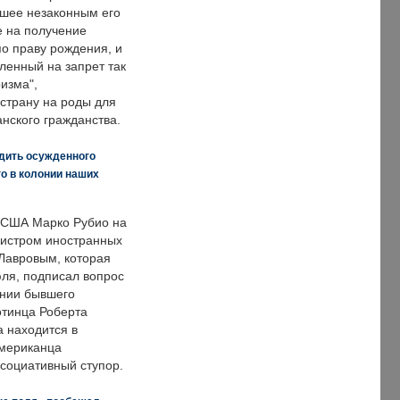
вшее незаконным его
е на получение
по праву рождения, и
ленный на запрет так
изма",
страну на роды для
нского гражданства.
дить осужденного
о в колонии наших
 США Марко Рубио на
нистром иностранных
Лавровым, которая
ля, подписал вопрос
нии бывшего
отинца Роберта
а находится в
американца
ссоциативный ступор.