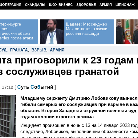
ЦОПЕРАЦИЯ
СКАНДАЛЫ
ШОУ-БИЗНЕС
ЗДОРОВЬЕ
АРМИЯ
ШПИОНАЖ
У
теринбурге
Шадаев: Мессенджер
елся
Max остается в жизни
тический объект
россиян навсегда
erries после атаки
СУД
,
ГРАНАТА
,
ВЗРЫВ
,
АРМИЯ
та приговорили к 23 годам 
 сослуживцев гранатой
[
С
уть
С
о
б
ытий
]
, 17:12
Младшему сержанту Дмитрию Лобовикову вынесли
гибели семерых его сослуживцев при взрыве в ка
области. Второй Западный окружной военный суд п
годам колонии строгого режима.
Инцидент произошел в ночь с 13 на 14 января 2023 год
следствия, Лобовиков, выполнявший обязанности ком
празднования старого Нового года решил проверить п