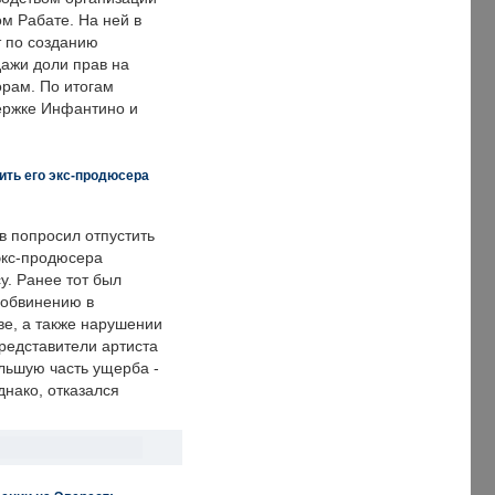
м Рабате. На ней в
т по созданию
дажи доли прав на
рам. По итогам
держке Инфантино и
ить его экс-продюсера
в попросил отпустить
экс-продюсера
у. Ранее тот был
 обвинению в
е, а также нарушении
редставители артиста
льшую часть ущерба -
днако, отказался