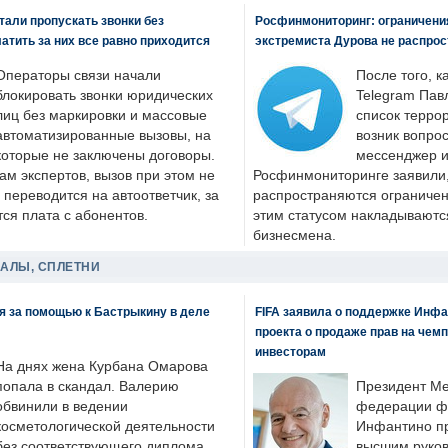
али пропускать звонки без
Росфинмониторинг: ограничения
латить за них все равно приходится
экстремиста Дурова не распрос
Операторы связи начали
После того, к
блокировать звонки юридических
Telegram Пав
лиц без маркировки и массовые
список террор
автоматизированные вызовы, на
возник вопрос
которые не заключены договоры.
мессенджер и
ам экспертов, вызов при этом не
Росфинмониторинге заявили, 
 переводится на автоответчик, за
распространяются ограничени
ся плата с абонентов.
этим статусом накладываютс
бизнесмена.
ДАЛЫ, СПЛЕТНИ
я за помощью к Бастрыкину в деле
FIFA заявила о поддержке Инфа
проекта о продаже прав на чем
инвесторам
На днях жена Курбана Омарова
попала в скандал. Валерию
Президент М
обвинили в ведении
федерации фу
косметологической деятельности
Инфантино пр
без соответствующего диплома.
высшим руков