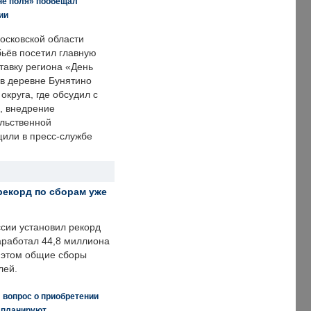
не поля» пообещал
ии
осковской области
ьёв посетил главную
тавку региона «День
 в деревне Бунятино
округа, где обсудил с
, внедрение
ольственной
щили в пресс-службе
рекорд по сборам уже
ссии установил рекорд
заработал 44,8 миллиона
и этом общие сборы
лей.
 вопрос о приобретении
е планируют