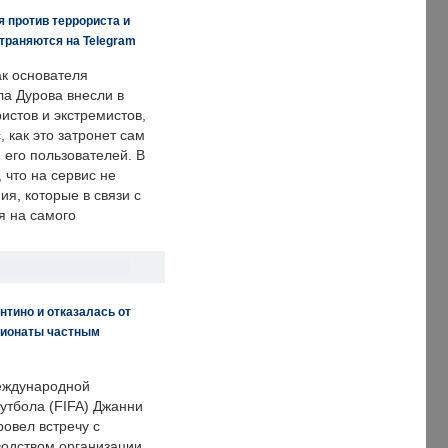
 против террориста и
траняются на Telegram
ак основателя
ла Дурова внесли в
истов и экстремистов,
, как это затронет сам
 его пользователей. В
что на сервис не
я, которые в связи с
я на самого
нтино и отказалась от
пионаты частным
еждународной
тбола (FIFA) Джанни
овел встречу с
одством организации