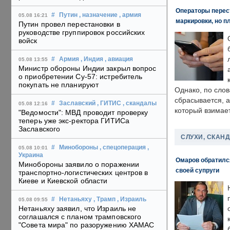
Операторы перест
#
Путин
, назначение
, армия
05.08 16:21
маркировки, но п
Путин провел перестановки в
руководстве группировок российских
войск
#
Армия
, Индия
, авиация
05.08 13:55
Министр обороны Индии закрыл вопрос
о приобретении Су-57: истребитель
покупать не планируют
Однако, по слов
сбрасывается, а
#
Заславский
, ГИТИС
, скандалы
05.08 12:16
который взимает
"Ведомости": МВД проводит проверку
теперь уже экс-ректора ГИТИСа
Заславского
СЛУХИ, СКАН
#
Минобороны
, спецоперация
,
05.08 10:01
Украина
Омаров обратилс
Минобороны заявило о поражении
своей супруги
транспортно-логистических центров в
Киеве и Киевской области
#
Нетаньяху
, Трамп
, Израиль
05.08 09:55
Нетаньяху заявил, что Израиль не
соглашался с планом трамповского
"Совета мира" по разоружению ХАМАС