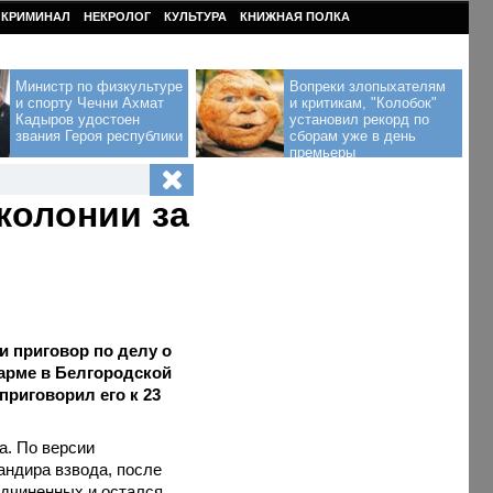
КРИМИНАЛ
НЕКРОЛОГ
КУЛЬТУРА
КНИЖНАЯ ПОЛКА
Министр по физкультуре
Вопреки злопыхателям
и спорту Чечни Ахмат
и критикам, "Колобок"
Кадыров удостоен
установил рекорд по
звания Героя республики
сборам уже в день
премьеры
колонии за
 приговор по делу о
зарме в Белгородской
риговорил его к 23
а. По версии
андира взвода, после
одчиненных и остался