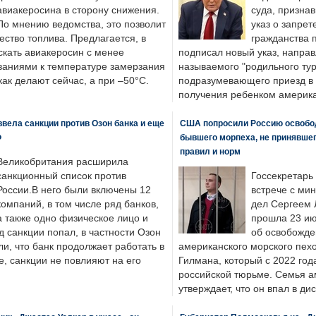
авиакеросина в сторону снижения.
суда, призна
По мнению ведомства, это позволит
указ о запрет
ество топлива. Предлагается, в
гражданства 
скать авиакеросин с менее
подписал новый указ, направ
ваниями к температуре замерзания
называемого "родильного тур
 как делают сейчас, а при –50°C.
подразумевающего приезд в 
получения ребенком америка
вела санкции против Озон банка и еще
США попросили Россию освобо
Ф
бывшего морпеха, не принявшег
правил и норм
Великобритания расширила
санкционный список против
Госсекретарь
России.В него были включены 12
встрече с ми
компаний, в том числе ряд банков,
дел Сергеем 
а также одно физическое лицо и
прошла 23 ию
д санкции попал, в частности Озон
об освобожде
ли, что банк продолжает работать в
американского морского пех
, санкции не повлияют на его
Гилмана, который с 2022 год
российской тюрьме. Семья 
утверждает, что он впал в ди