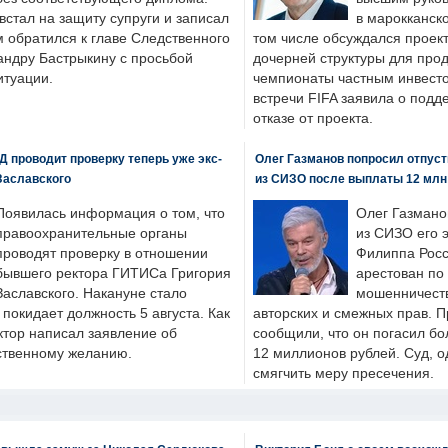
стал на защиту супруги и записал
в марокканско
м обратился к главе Следственного
том числе обсуждался проек
андру Бастрыкину с просьбой
дочерней структуры для про
итуации.
чемпионаты частным инвесто
встречи FIFA заявила о под
отказе от проекта.
 проводит проверку теперь уже экс-
Олег Газманов попросил отпуст
Заславского
из СИЗО после выплаты 12 млн
Появилась информация о том, что
Олег Газмано
правоохранительные органы
из СИЗО его 
проводят проверку в отношении
Филиппа Росс
бывшего ректора ГИТИСа Григория
арестован по
Заславского. Накануне стало
мошенничеств
н покидает должность 5 августа. Как
авторских и смежных прав. П
ктор написал заявление об
сообщили, что он погасил бо
бственному желанию.
12 миллионов рублей. Суд, о
смягчить меру пресечения.