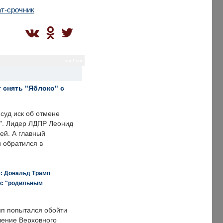
ат-срочник
sm / sm
 снять "Яблоко" с
суд иск об отмене
о". Лидер ЛДПР Леонид
ей. А главный
и обратился в
я: Дональд Трамп
 с "родильным
п попытался обойти
ение Верховного