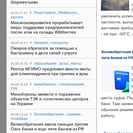
Шереметьево
#
Решетников
, Wildberries
,
06.08 17:27
увеличить колич
налоги
частности, выпу
Минэкономразвития прорабатывает
меры поддержки предпринимателей
жесткими требо
после атак на склады Wildberries
- не при –60°C,
#
Омаров
, скандалы
06.08 16:27
Омаров обратился за помощью к
Великобритания в
Бастрыкину в деле своей супруги
пяти банков из Р
#
образование
, вузы
, квоты
06.08 15:33
Ректор МГИМО предложил ввести квоты
для олимпиадников при приеме в вузы
#
минобороны
, спецоперация
,
06.08 15:04
ТЭК
Минобороны заявило о поражении
шесть судов. По
объектов ТЭК и логистических центров
на Украине
банк. Там заяви
обычном режиме
#
Великобритания
, санкции
,
06.08 13:18
работу.
Озонбанк
Великобритания ввела санкции против
Озон банка и еще пяти банков из РФ