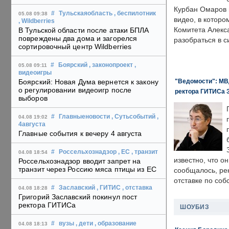
Курбан Омаров в
#
Тульскаяобласть
, беспилотник
05.08 09:38
видео, в которо
, Wildberries
Комитета Алекс
В Тульской области после атаки БПЛА
повреждены два дома и загорелся
разобраться в с
сортировочный центр Wildberries
#
Боярский
, законопроект
,
05.08 09:11
видеоигры
"Ведомости": МВД
Боярский: Новая Дума вернется к закону
о регулировании видеоигр после
ректора ГИТИСа 
выборов
#
Главныеновости
, Сутьсобытий
,
04.08 19:02
4августа
Главные события к вечеру 4 августа
#
Россельхознадзор
, ЕС
, транзит
04.08 18:54
известно, что о
Россельхознадзор вводит запрет на
транзит через Россию мяса птицы из ЕС
сообщалось, ре
отставке по со
#
Заславский
, ГИТИС
, отставка
04.08 18:28
Григорий Заславский покинул пост
ректора ГИТИСа
ШОУБИЗ
#
вузы
, дети
, образование
04.08 18:13