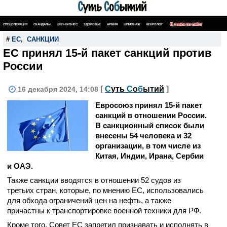
СПЕЦОПЕРАЦИЯ
СКАНДАЛЫ
ШОУ-БИЗНЕС
ЗДОРОВЬЕ
АРМИЯ
ШПИОНАЖ
НЕКРОЛОГ
ПОИСК ПО САЙТУ
#
ЕС
,
САНКЦИИ
ЕС принял 15-й пакет санкций против
России
[
С
уть
С
о
б
ытий
]
16 декабря 2024, 14:08
Евросоюз принял 15-й пакет
санкций в отношении России.
В санкционный список были
внесены 54 человека и 32
организации, в том числе из
Китая, Индии, Ирана, Сербии
и ОАЭ.
Также санкции вводятся в отношении 52 судов из
третьих стран, которые, по мнению ЕС, использовались
для обхода ограничений цен на нефть, а также
причастны к транспортировке военной техники для РФ.
Кроме того, Совет ЕС запретил признавать и исполнять в