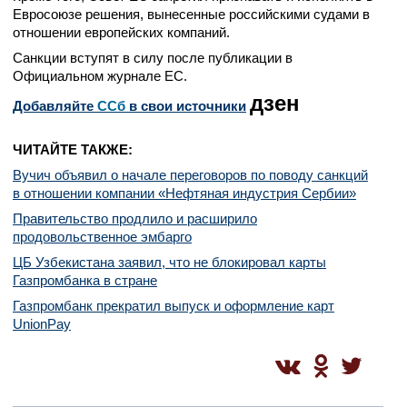
Евросоюзе решения, вынесенные российскими судами в
отношении европейских компаний.
Санкции вступят в силу после публикации в
Официальном журнале ЕС.
дзен
Добавляйте
CСб
в свои источники
ЧИТАЙТЕ ТАКЖЕ:
Вучич объявил о начале переговоров по поводу санкций
в отношении компании «Нефтяная индустрия Сербии»
Правительство продлило и расширило
продовольственное эмбарго
ЦБ Узбекистана заявил, что не блокировал карты
Газпромбанка в стране
Газпромбанк прекратил выпуск и оформление карт
UnionPay