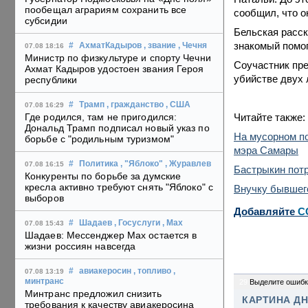
пообещал аграриям сохранить все
сообщил, что о
субсидии
Бельская расск
знакомый помог
#
АхматКадыров
, звание
, Чечня
07.08 18:16
Министр по физкультуре и спорту Чечни
Соучастник пре
Ахмат Кадыров удостоен звания Героя
убийстве двух 
республики
#
Трамп
, гражданство
, США
07.08 16:29
Читайте также:
Где родился, там не пригодился:
Дональд Трамп подписал новый указ по
На мусорном по
борьбе с "родильным туризмом"
мэра Самары
#
Политика
, "Яблоко"
, Журавлев
07.08 16:15
Бастрыкин потр
Конкуренты по борьбе за думские
кресла активно требуют снять "Яблоко" с
Внучку бывшего
выборов
Добавляйте
C
#
Шадаев
, Госуслуги
, Max
07.08 15:43
Шадаев: Мессенджер Max остается в
жизни россиян навсегда
#
авиакеросин
, топливо
,
07.08 13:19
минтранс
29
Выделите ошибк
Минтранс предложил снизить
КАРТИНА Д
требования к качеству авиакеросина