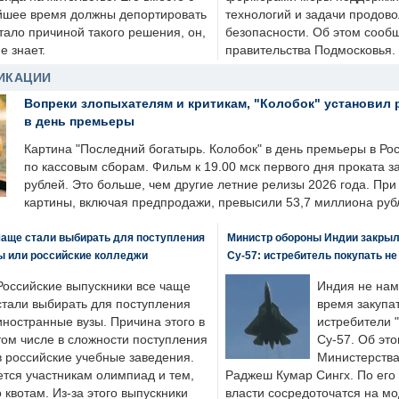
йшее время должны депортировать
технологий и задачи продов
стало причиной такого решения, он,
безопасности. Об этом сооб
е знает.
правительства Подмосковья.
ИКАЦИИ
Вопреки злопыхателям и критикам, "Колобок" установил 
в день премьеры
Картина "Последний богатырь. Колобок" в день премьеры в Ро
по кассовым сборам. Фильм к 19.00 мск первого дня проката 
рублей. Это больше, чем другие летние релизы 2026 года. Пр
картины, включая предпродажи, превысили 53,7 миллиона руб
чаще стали выбирать для поступления
Министр обороны Индии закрыл
ы или российские колледжи
Су-57: истребитель покупать н
Российские выпускники все чаще
Индия не нам
стали выбирать для поступления
время закупа
иностранные вузы. Причина этого в
истребители "
том числе в сложности поступления
Су-57. Об это
в российские учебные заведения.
Министерства
ется участникам олимпиад и тем,
Раджеш Кумар Сингх. По его
о квотам. Из-за этого выпускники
власти сосредоточатся на м