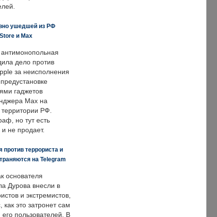
елей.
вно ушедшей из РФ
Store и Max
 антимонопольная
дила дело против
pple за неисполнения
 предустановке
ями гаджетов
енджера Max на
 территории РФ.
аф, но тут есть
 и не продает.
 против террориста и
траняются на Telegram
ак основателя
ла Дурова внесли в
истов и экстремистов,
, как это затронет сам
 его пользователей. В