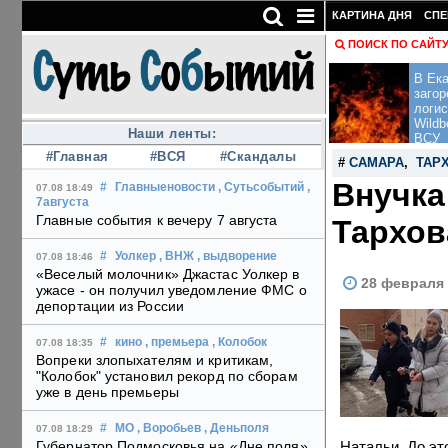
КАРТИНА ДНЯ
СПЕ
ПОИСК ПО САЙТ
В Ека
загор
логис
Wildb
Наши ленты:
ВСУ
#Главная
#ВСЯ
#Скандалы
#
САМАРА
,
ТАР
Внучка
#
Главныеновости
, Сутьсобытий
,
07.08 18:49
7августа
Главные события к вечеру 7 августа
Тархов
#
Уолкер
, ВНЖ
, выдворение
07.08 18:46
«Веселый молочник» Джастас Уолкер в
28 февраля 
ужасе - он получил уведомление ФМС о
депортации из России
#
кино
, премьера
, Колобок
07.08 18:35
Вопреки злопыхателям и критикам,
"Колобок" установил рекорд по сборам
уже в день премьеры
#
МО
, Воробьев
, Деньполя
07.08 18:29
Натальи. До эт
Губернатор Подмосковья на «Дне поля»