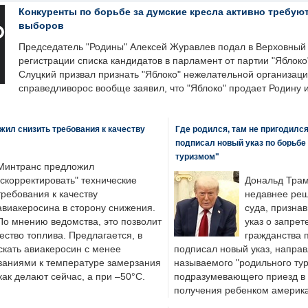
Конкуренты по борьбе за думские кресла активно требуют
выборов
Председатель "Родины" Алексей Журавлев подал в Верховный 
регистрации списка кандидатов в парламент от партии "Яблок
Слуцкий призвал признать "Яблоко" нежелательной организаци
справедливорос вообще заявил, что "Яблоко" продает Родину 
ил снизить требования к качеству
Где родился, там не пригодилс
подписал новый указ по борьбе
туризмом"
Минтранс предложил
"скорректировать" технические
Дональд Трам
требования к качеству
недавнее реш
авиакеросина в сторону снижения.
суда, призна
По мнению ведомства, это позволит
указ о запрет
ество топлива. Предлагается, в
гражданства 
скать авиакеросин с менее
подписал новый указ, направ
ваниями к температуре замерзания
называемого "родильного тур
 как делают сейчас, а при –50°C.
подразумевающего приезд в 
получения ребенком америка