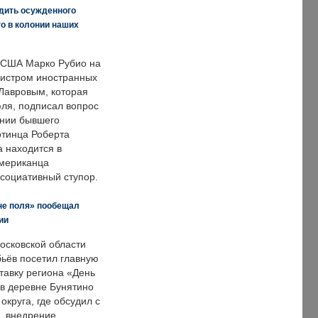
дить осужденного
о в колонии наших
 США Марко Рубио на
нистром иностранных
Лавровым, которая
ля, подписал вопрос
нии бывшего
отинца Роберта
а находится в
американца
ссоциативный ступор.
не поля» пообещал
ии
осковской области
ьёв посетил главную
тавку региона «День
 в деревне Бунятино
округа, где обсудил с
, внедрение