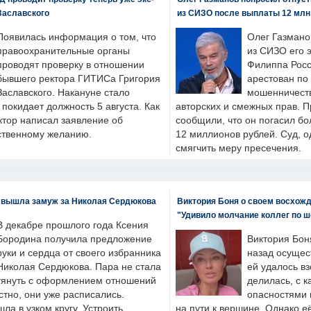
Заславского
из СИЗО после выплаты 12 млн
Появилась информация о том, что
Олег Газмано
правоохранительные органы
из СИЗО его 
проводят проверку в отношении
Филиппа Росс
бывшего ректора ГИТИСа Григория
арестован по
Заславского. Накануне стало
мошенничеств
н покидает должность 5 августа. Как
авторских и смежных прав. П
ктор написал заявление об
сообщили, что он погасил бо
бственному желанию.
12 миллионов рублей. Суд, о
смягчить меру пресечения.
 вышла замуж за Николая Сердюкова
Виктория Боня о своем восхожд
"Удивило молчание коллег по ш
В декабре прошлого года Ксения
Бородина получила предложение
Виктория Бон
руки и сердца от своего избранника
назад осущес
Николая Сердюкова. Пара не стала
ей удалось вз
тянуть с оформлением отношений
делилась, с к
естно, они уже расписались.
опасностями 
а в узком кругу. Устроить
на пути к вершине. Однако е