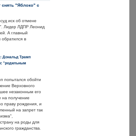
 снять "Яблоко" с
суд иск об отмене
о". Лидер ЛДПР Леонид
ей. А главный
и обратился в
я: Дональд Трамп
 с "родильным
п попытался обойти
ение Верховного
вшее незаконным его
е на получение
по праву рождения, и
ленный на запрет так
изма",
страну на роды для
нского гражданства.