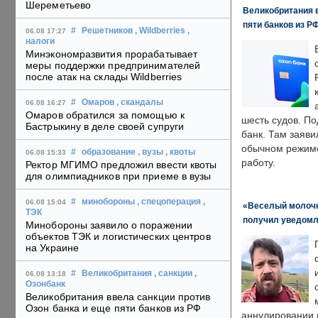
Шереметьево
Великобритания в
пяти банков из Р
#
Решетников
, Wildberries
,
06.08 17:27
налоги
Минэкономразвития прорабатывает
меры поддержки предпринимателей
после атак на склады Wildberries
#
Омаров
, скандалы
06.08 16:27
Омаров обратился за помощью к
шесть судов. По
Бастрыкину в деле своей супруги
банк. Там заяви
обычном режиме
#
образование
, вузы
, квоты
06.08 15:33
работу.
Ректор МГИМО предложил ввести квоты
для олимпиадников при приеме в вузы
#
минобороны
, спецоперация
,
06.08 15:04
«Веселый молочни
ТЭК
получил уведомл
Минобороны заявило о поражении
объектов ТЭК и логистических центров
на Украине
#
Великобритания
, санкции
,
06.08 13:18
Озонбанк
Великобритания ввела санкции против
Озон банка и еще пяти банков из РФ
аннулировании в