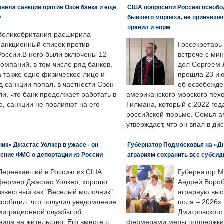
вела санкции против Озон банка и еще
США попросили Россию освобо
Ф
бывшего морпеха, не принявшег
правил и норм
Великобритания расширила
санкционный список против
Госсекретарь
России.В него были включены 12
встрече с ми
компаний, в том числе ряд банков,
дел Сергеем 
а также одно физическое лицо и
прошла 23 ию
д санкции попал, в частности Озон
об освобожде
ли, что банк продолжает работать в
американского морского пех
, санкции не повлияют на его
Гилмана, который с 2022 год
российской тюрьме. Семья 
утверждает, что он впал в ди
к» Джастас Уолкер в ужасе - он
Губернатор Подмосковья на «Д
ение ФМС о депортации из России
аграриям сохранить все субсид
Переехавший в Россию из США
Губернатор М
фермер Джастас Уолкер, хорошо
Андрей Вороб
известный как "Веселый молочник",
аграрную выс
сообщил, что получил уведомление
поля – 2026»
миграционной службы об
Дмитровского 
ида на жительство. Его вместе с
фермерами меры поддержки