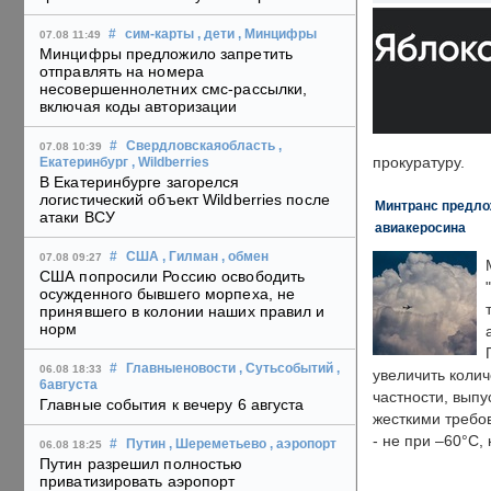
#
сим-карты
, дети
, Минцифры
07.08 11:49
Минцифры предложило запретить
отправлять на номера
несовершеннолетних смс-рассылки,
включая коды авторизации
#
Свердловскаяобласть
,
07.08 10:39
прокуратуру.
Екатеринбург
, Wildberries
В Екатеринбурге загорелся
логистический объект Wildberries после
Минтранс предлож
атаки ВСУ
авиакеросина
#
США
, Гилман
, обмен
07.08 09:27
США попросили Россию освободить
осужденного бывшего морпеха, не
принявшего в колонии наших правил и
норм
#
Главныеновости
, Сутьсобытий
,
06.08 18:33
увеличить колич
6августа
частности, выпу
Главные события к вечеру 6 августа
жесткими требо
- не при –60°C,
#
Путин
, Шереметьево
, аэропорт
06.08 18:25
Путин разрешил полностью
приватизировать аэропорт