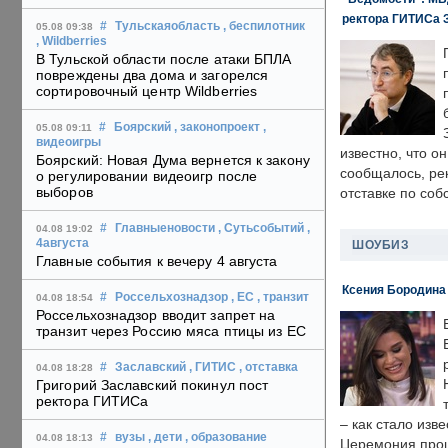
ректора ГИТИСа 
#
Тульскаяобласть
, беспилотник
05.08 09:38
, Wildberries
В Тульской области после атаки БПЛА
повреждены два дома и загорелся
сортировочный центр Wildberries
#
Боярский
, законопроект
,
05.08 09:11
видеоигры
известно, что о
Боярский: Новая Дума вернется к закону
сообщалось, ре
о регулировании видеоигр после
выборов
отставке по со
#
Главныеновости
, Сутьсобытий
,
04.08 19:02
4августа
ШОУБИЗ
Главные события к вечеру 4 августа
Ксения Бородина
#
Россельхознадзор
, ЕС
, транзит
04.08 18:54
Россельхознадзор вводит запрет на
транзит через Россию мяса птицы из ЕС
#
Заславский
, ГИТИС
, отставка
04.08 18:28
Григорий Заславский покинул пост
ректора ГИТИСа
– как стало изв
#
вузы
, дети
, образование
04.08 18:13
Церемония прошл