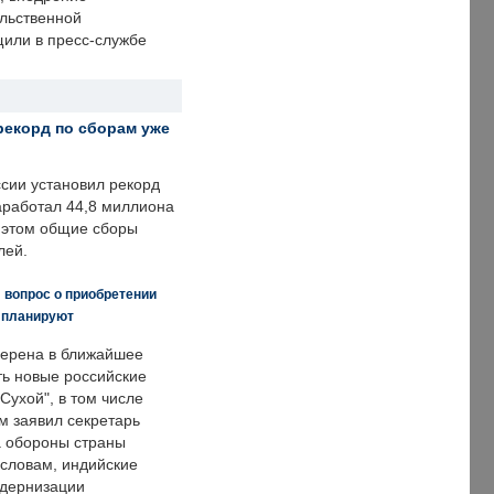
ольственной
щили в пресс-службе
рекорд по сборам уже
ссии установил рекорд
заработал 44,8 миллиона
и этом общие сборы
лей.
 вопрос о приобретении
е планируют
ерена в ближайшее
ть новые российские
Сухой", в том числе
м заявил секретарь
 обороны страны
 словам, индийские
одернизации