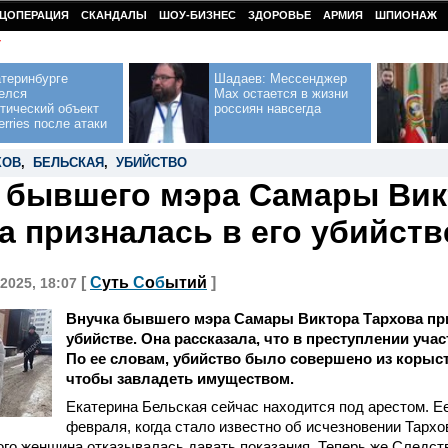
ЦОПЕРАЦИЯ
СКАНДАЛЫ
ШОУ-БИЗНЕС
ЗДОРОВЬЕ
АРМИЯ
ШПИОНАЖ
У
теринбурге
Шадаев: Мессенджер
елся
Max остается в жизни
тический объект
россиян навсегда
erries после атаки
ХОВ
,
БЕЛЬСКАЯ
,
УБИЙСТВО
 бывшего мэра Самары Вик
а призналась в его убийств
[
С
уть
С
о
б
ытий
]
2025, 18:07
Внучка бывшего мэра Самары Виктора Тархова при
убийстве. Она рассказала, что в преступлении уча
По ее словам, убийство было совершено из корыс
чтобы завладеть имуществом.
Екатерина Бельская сейчас находится под арестом. Е
февраля, когда стало известно об исчезновении Тархов
ого женщина отказывалась давать показания. Теперь же Следс