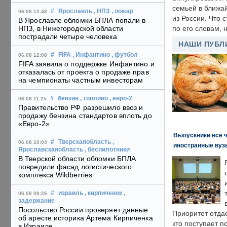
семьей в ближа
#
Ярославль
, НПЗ
, пожар
06.08 12:48
из России. Что 
В Ярославле обломки БПЛА попали в
НПЗ, в Нижегородской области
по его словам, н
пострадали четыре человека
НАШИ ПУБЛ
#
FIFA
, Инфантино
, футбол
06.08 12:08
FIFA заявила о поддержке Инфантино и
отказалась от проекта о продаже прав
на чемпионаты частным инвесторам
#
бензин
, топливо
, евро-2
06.08 11:25
Правительство РФ разрешило ввоз и
продажу бензина стандартов вплоть до
«Евро-2»
Выпускники все 
#
Тверскаяобласть
,
06.08 10:04
иностранные вуз
Ярославскаяобласть
, беспилотники
В Тверской области обломки БПЛА
повредили фасад логистического
комплекса Wildberries
#
израиль
, кирпиченок
,
06.08 09:26
задержание
Посольство России проверяет данные
Приоритет отда
об аресте историка Артема Кирпиченка
кто поступает п
в Израиле