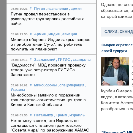
Однако, по слов
#
Путин
, назначение
, армия
05.08 16:21
сбрасывается, а
Путин провел перестановки в
который взимает
руководстве группировок российских
войск
СЛУХИ, СКАН
#
Армия
, Индия
, авиация
05.08 13:55
Министр обороны Индии закрыл вопрос
о приобретении Су-57: истребитель
Омаров обратилс
покупать не планируют
своей супруги
#
Заславский
, ГИТИС
, скандалы
05.08 12:16
"Ведомости": МВД проводит проверку
теперь уже экс-ректора ГИТИСа
Заславского
#
Минобороны
, спецоперация
,
05.08 10:01
Украина
Курбан Омаров в
Минобороны заявило о поражении
видео, в которо
транспортно-логистических центров в
Комитета Алекс
Киеве и Киевской области
разобраться в с
#
Нетаньяху
, Трамп
, Израиль
05.08 09:55
Нетаньяху заявил, что Израиль не
соглашался с планом трамповского
"Совета мира" по разоружению ХАМАС
"Ведомости": МВД