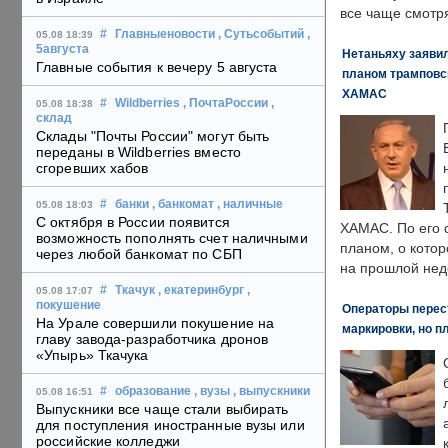
все чаще смотря
#
Главныеновости
, Сутьсобытий
,
05.08 18:39
5августа
Нетаньяху заявил
Главные события к вечеру 5 августа
планом трамповс
ХАМАС
#
Wildberries
, ПочтаРоссии
,
05.08 18:38
склад
Склады "Почты России" могут быть
переданы в Wildberries вместо
сгоревших хабов
#
банки
, банкомат
, наличные
05.08 18:03
С октября в России появится
ХАМАС. По его 
возможность пополнять счет наличными
планом, о кото
через любой банкомат по СБП
на прошлой нед
#
Ткачук
, екатеринбург
,
05.08 17:07
покушение
Операторы перест
На Урале совершили покушение на
маркировки, но п
главу завода-разработчика дронов
«Упырь» Ткачука
#
образование
, вузы
, выпускники
05.08 16:51
Выпускники все чаще стали выбирать
для поступления иностранные вузы или
российские колледжи