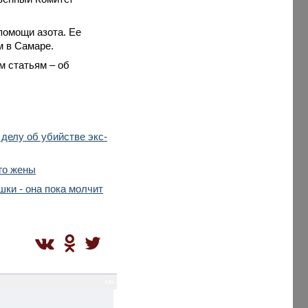
помощи азота. Ее
м в Самаре.
м статьям – об
делу об убийстве экс-
го жены
ки - она пока молчит
sm