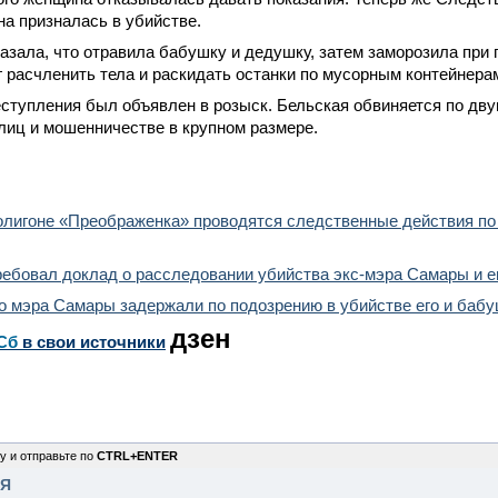
на призналась в убийстве.
азала, что отравила бабушку и дедушку, затем заморозила при 
 расчленить тела и раскидать останки по мусорным контейнера
ступления был объявлен в розыск. Бельская обвиняется по дву
лиц и мошенничестве в крупном размере.
лигоне «Преображенка» проводятся следственные действия по 
ебовал доклад о расследовании убийства экс-мэра Самары и е
 мэра Самары задержали по подозрению в убийстве его и бабуш
дзен
Сб
в свои источники
у и отправьте по
CTRL+ENTER
НЯ