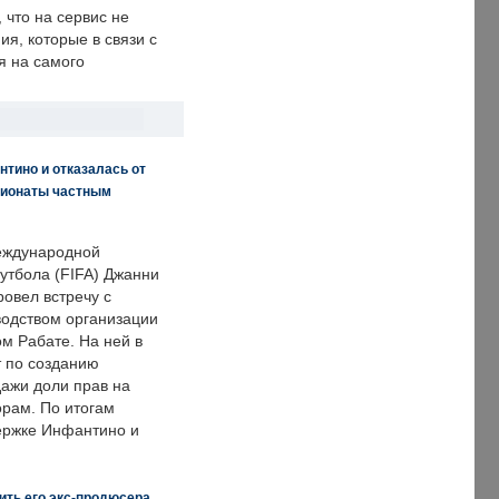
что на сервис не
я, которые в связи с
я на самого
нтино и отказалась от
пионаты частным
еждународной
тбола (FIFA) Джанни
овел встречу с
одством организации
м Рабате. На ней в
т по созданию
дажи доли прав на
рам. По итогам
держке Инфантино и
ить его экс-продюсера