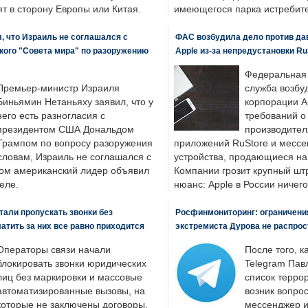
т в сторону Европы или Китая.
имеющегося парка истребит
, что Израиль не соглашался с
ФАС возбудила дело против да
кого "Совета мира" по разоружению
Apple из-за непредустановки Ru
Федеральная
Премьер-министр Израиля
служба возбу
Биньямин Нетаньяху заявил, что у
корпорации A
него есть разногласия с
требований о
президентом США Дональдом
производител
Трампом по вопросу разоружения
приложений RuStore и месс
словам, Израиль не соглашался с
устройства, продающиеся на
ром американский лидер объявил
Компании грозит крупный штр
еле.
нюанс: Apple в России ничего
али пропускать звонки без
Росфинмониторинг: ограничения
латить за них все равно приходится
экстремиста Дурова не распрос
Операторы связи начали
После того, к
блокировать звонки юридических
Telegram Пав
лиц без маркировки и массовые
список террор
автоматизированные вызовы, на
возник вопрос
которые не заключены договоры.
мессенджер и