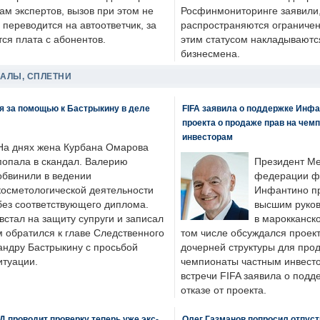
ам экспертов, вызов при этом не
Росфинмониторинге заявили, 
 переводится на автоответчик, за
распространяются ограничени
ся плата с абонентов.
этим статусом накладываютс
бизнесмена.
ДАЛЫ, СПЛЕТНИ
я за помощью к Бастрыкину в деле
FIFA заявила о поддержке Инфа
проекта о продаже прав на чем
инвесторам
На днях жена Курбана Омарова
попала в скандал. Валерию
Президент М
обвинили в ведении
федерации фу
косметологической деятельности
Инфантино пр
без соответствующего диплома.
высшим руков
стал на защиту супруги и записал
в марокканско
м обратился к главе Следственного
том числе обсуждался проек
андру Бастрыкину с просьбой
дочерней структуры для про
итуации.
чемпионаты частным инвесто
встречи FIFA заявила о под
отказе от проекта.
 проводит проверку теперь уже экс-
Олег Газманов попросил отпуст