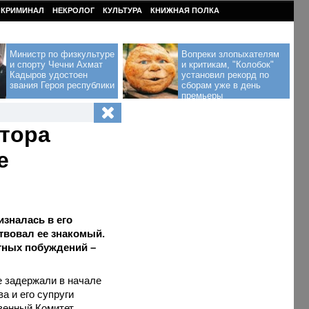
КРИМИНАЛ
НЕКРОЛОГ
КУЛЬТУРА
КНИЖНАЯ ПОЛКА
Министр по физкультуре
Вопреки злопыхателям
и спорту Чечни Ахмат
и критикам, "Колобок"
Кадыров удостоен
установил рекорд по
звания Героя республики
сборам уже в день
премьеры
тора
е
зналась в его
ствовал ее знакомый.
тных побуждений –
е задержали в начале
а и его супруги
твенный Комитет