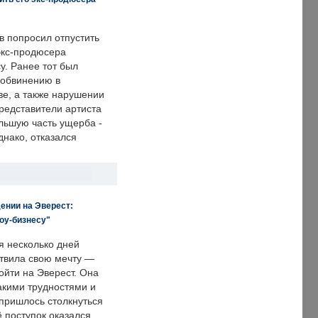
в попросил отпустить
экс-продюсера
у. Ранее тот был
 обвинению в
е, а также нарушении
редставители артиста
льшую часть ущерба -
днако, отказался
ении на Эверест:
оу-бизнесу"
я несколько дней
твила свою мечту —
ойти на Эверест. Она
акими трудностями и
пришлось столкнуться
ё поступок оказался