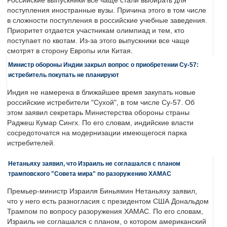
Российские выпускники все чаще стали выбирать для
поступления иностранные вузы. Причина этого в том числе
в сложности поступления в российские учебные заведения.
Приоритет отдается участникам олимпиад и тем, кто
поступает по квотам. Из-за этого выпускники все чаще
смотрят в сторону Европы или Китая.
Министр обороны Индии закрыл вопрос о приобретении Су-57:
истребитель покупать не планируют
Индия не намерена в ближайшее время закупать новые
российские истребители "Сухой", в том числе Су-57. Об
этом заявил секретарь Министерства обороны страны
Раджеш Кумар Сингх. По его словам, индийские власти
сосредоточатся на модернизации имеющегося парка
истребителей.
Нетаньяху заявил, что Израиль не соглашался с планом
трамповского "Совета мира" по разоружению ХАМАС
Премьер-министр Израиля Биньямин Нетаньяху заявил,
что у него есть разногласия с президентом США Дональдом
Трампом по вопросу разоружения ХАМАС. По его словам,
Израиль не соглашался с планом, о котором американский