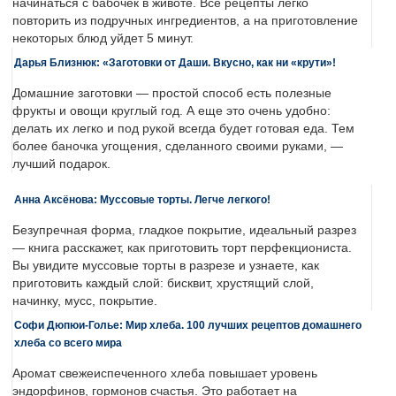
начинаться с бабочек в животе. Все рецепты легко
повторить из подручных ингредиентов, а на приготовление
некоторых блюд уйдет 5 минут.
Дарья Близнюк: «Заготовки от Даши. Вкусно, как ни «крути»!
Домашние заготовки — простой способ есть полезные
фрукты и овощи круглый год. А еще это очень удобно:
делать их легко и под рукой всегда будет готовая еда. Тем
более баночка угощения, сделанного своими руками, —
лучший подарок.
Анна Аксёнова: Муссовые торты. Легче легкого!
Безупречная форма, гладкое покрытие, идеальный разрез
— книга расскажет, как приготовить торт перфекциониста.
Вы увидите муссовые торты в разрезе и узнаете, как
приготовить каждый слой: бисквит, хрустящий слой,
начинку, мусс, покрытие.
Софи Дюпюи-Голье: Мир хлеба. 100 лучших рецептов домашнего
хлеба со всего мира
Аромат свежеиспеченного хлеба повышает уровень
эндорфинов, гормонов счастья. Это работает на