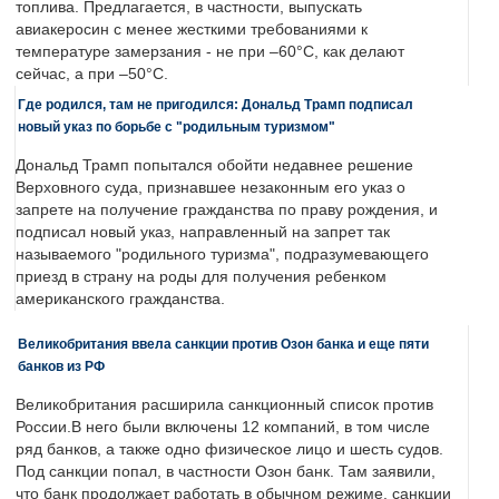
топлива. Предлагается, в частности, выпускать
авиакеросин с менее жесткими требованиями к
температуре замерзания - не при –60°C, как делают
сейчас, а при –50°C.
Где родился, там не пригодился: Дональд Трамп подписал
новый указ по борьбе с "родильным туризмом"
Дональд Трамп попытался обойти недавнее решение
Верховного суда, признавшее незаконным его указ о
запрете на получение гражданства по праву рождения, и
подписал новый указ, направленный на запрет так
называемого "родильного туризма", подразумевающего
приезд в страну на роды для получения ребенком
американского гражданства.
Великобритания ввела санкции против Озон банка и еще пяти
банков из РФ
Великобритания расширила санкционный список против
России.В него были включены 12 компаний, в том числе
ряд банков, а также одно физическое лицо и шесть судов.
Под санкции попал, в частности Озон банк. Там заявили,
что банк продолжает работать в обычном режиме, санкции