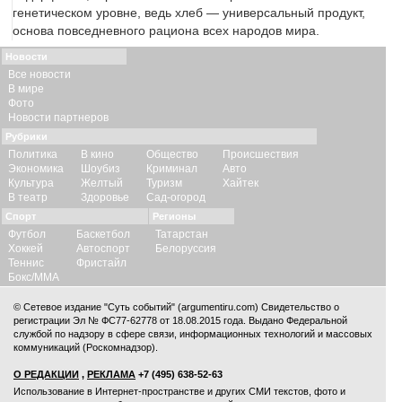
генетическом уровне, ведь хлеб — универсальный продукт,
основа повседневного рациона всех народов мира.
Новости
Все новости
В мире
Фото
Новости партнеров
Рубрики
Политика
В кино
Общество
Происшествия
Экономика
Шоубиз
Криминал
Авто
Культура
Желтый
Туризм
Хайтек
В театр
Здоровье
Сад-огород
Спорт
Регионы
Футбол
Баскетбол
Татарстан
Хоккей
Автоспорт
Белоруссия
Теннис
Фристайл
Бокс/ММА
© Сетевое издание "Суть событий" (argumentiru.com) Свидетельство о
регистрации Эл № ФС77-62778 от 18.08.2015 года. Выдано Федеральной
службой по надзору в сфере связи, информационных технологий и массовых
коммуникаций (Роскомнадзор).
О РЕДАКЦИИ
,
РЕКЛАМА
+7 (495) 638-52-63
Использование в Интернет-пространстве и других СМИ текстов, фото и