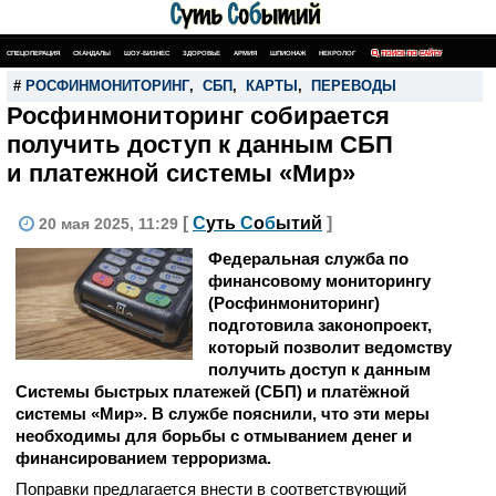
СПЕЦОПЕРАЦИЯ
СКАНДАЛЫ
ШОУ-БИЗНЕС
ЗДОРОВЬЕ
АРМИЯ
ШПИОНАЖ
НЕКРОЛОГ
ПОИСК ПО САЙТУ
#
РОСФИНМОНИТОРИНГ
,
СБП
,
КАРТЫ
,
ПЕРЕВОДЫ
Росфинмониторинг собирается
получить доступ к данным СБП
и платежной системы «Мир»
[
С
уть
С
о
б
ытий
]
20 мая 2025, 11:29
Федеральная служба по
финансовому мониторингу
(Росфинмониторинг)
подготовила законопроект,
который позволит ведомству
получить доступ к данным
Системы быстрых платежей (СБП) и платёжной
системы «Мир». В службе пояснили, что эти меры
необходимы для борьбы с отмыванием денег и
финансированием терроризма.
Поправки предлагается внести в соответствующий