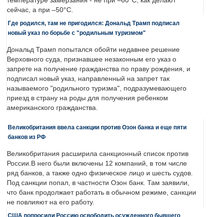
температуре замерзания - не при –60°C, как делают
сейчас, а при –50°C.
Где родился, там не пригодился: Дональд Трамп подписал
новый указ по борьбе с "родильным туризмом"
Дональд Трамп попытался обойти недавнее решение
Верховного суда, признавшее незаконным его указ о
запрете на получение гражданства по праву рождения, и
подписал новый указ, направленный на запрет так
называемого "родильного туризма", подразумевающего
приезд в страну на роды для получения ребенком
американского гражданства.
Великобритания ввела санкции против Озон банка и еще пяти
банков из РФ
Великобритания расширила санкционный список против
России.В него были включены 12 компаний, в том числе
ряд банков, а также одно физическое лицо и шесть судов.
Под санкции попал, в частности Озон банк. Там заявили,
что банк продолжает работать в обычном режиме, санкции
не повлияют на его работу.
США попросили Россию освободить осужденного бывшего