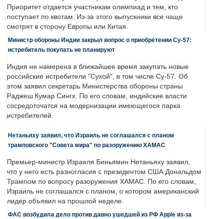
Приоритет отдается участникам олимпиад и тем, кто
поступает по квотам. Из-за этого выпускники все чаще
смотрят в сторону Европы или Китая.
Министр обороны Индии закрыл вопрос о приобретении Су-57:
истребитель покупать не планируют
Индия не намерена в ближайшее время закупать новые
российские истребители "Сухой", в том числе Су-57. Об
этом заявил секретарь Министерства обороны страны
Раджеш Кумар Сингх. По его словам, индийские власти
сосредоточатся на модернизации имеющегося парка
истребителей.
Нетаньяху заявил, что Израиль не соглашался с планом
трамповского "Совета мира" по разоружению ХАМАС
Премьер-министр Израиля Биньямин Нетаньяху заявил,
что у него есть разногласия с президентом США Дональдом
Трампом по вопросу разоружения ХАМАС. По его словам,
Израиль не соглашался с планом, о котором американский
лидер объявил на прошлой неделе.
ФАС возбудила дело против давно ушедшей из РФ Apple из-за