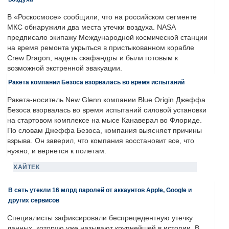
В «Роскосмосе» сообщили, что на российском сегменте
МКС обнаружили два места утечки воздуха. NASA
предписало экипажу Международной космической станции
на время ремонта укрыться в пристыкованном корабле
Crew Dragon, надеть скафандры и были готовым к
возможной экстренной эвакуации.
Ракета компании Безоса взорвалась во время испытаний
Ракета-носитель New Glenn компании Blue Origin Джеффа
Безоса взорвалась во время испытаний силовой установки
на стартовом комплексе на мысе Канаверал во Флориде.
По словам Джеффа Безоса, компания выясняет причины
взрыва. Он заверил, что компания восстановит все, что
нужно, и вернется к полетам.
ХАЙТЕК
В сеть утекли 16 млрд паролей от аккаунтов Apple, Google и
других сервисов
Специалисты зафиксировали беспрецедентную утечку
данных, которую уже называют крупнейшей в истории. В