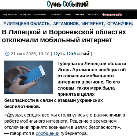
СПЕЦОПЕРАЦИЯ
СКАНДАЛЫ
ШОУ-БИЗНЕС
ЗДОРОВЬЕ
АРМИЯ
ШПИОНАЖ
НЕКРОЛОГ
ПОИСК ПО САЙТУ
#
ЛИПЕЦКАЯ ОБЛАСТЬ
,
АРТАМОНОВ
,
ИНТЕРНЕТ
,
ОГРАНИЧЕНИЯ
В Липецкой и Воронежской областях
отключали мобильный интернет
[
С
уть
С
о
б
ытий
]
21 мая 2025, 13:10
Губернатор Липецкой области
Игорь Артамонов сообщил об
отключении мобильного
интернета в регионе. По его
словам, такая мера была
принята в целях
безопасности в связи с атаками украинских
беспилотников.
«Друзья, сегодня все мы столкнулись с ограничениями в
работе мобильного интернета. Решение о временном
отключении принято военными в целях безопасности»,
— говорится в
сообщении
губернатора.