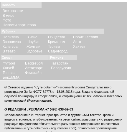
Новости
Все новости
В мире
Фото
Новости партнеров
Рубрики
Политика
В кино
Общество
Происшествия
Экономика
Шоубиз
Криминал
Авто
Культура
Желтый
Туризм
Хайтек
В театр
Здоровье
Сад-огород
Спорт
Регионы
Футбол
Баскетбол
Татарстан
Хоккей
Автоспорт
Белоруссия
Теннис
Фристайл
Бокс/ММА
© Сетевое издание "Суть событий" (argumentiru.com) Свидетельство о
регистрации Эл № ФС77-62778 от 18.08.2015 года. Выдано Федеральной
службой по надзору в сфере связи, информационных технологий и массовых
коммуникаций (Роскомнадзор).
О РЕДАКЦИИ
,
РЕКЛАМА
+7 (495) 638-52-63
Использование в Интернет-пространстве и других СМИ текстов, фото и
видеоматериалов, опубликованных на этом сайте, допускается с
разрешения
редакции
при условии обязательного размещения гиперссылки на источник
публикации («Суть событий» - argumentiru.com), точного воспроизведения