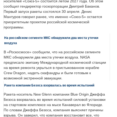
носителей «Союз-5» состоится летом 2027 года. Об этом
сообщил гендиректор госкорпорации Дмитрий Баканов.
Первый запуск ракеты состоялся 30 апреля. Денис
Мантуров говорил ранее, что именно «Союз-5» остается
приоритетным проектом российской космической
программы.
На российском сегменте МКС обнаружили два места утечки
воздуха
В «Роскосмосе» сообщили, что на российском сегменте
МКС обнаружили два места утечки воздуха. NASA
предписало экипажу Международной космической станции
на время ремонта укрыться в пристыкованном корабле
Crew Dragon, надеть скафандры и были готовым к
возможной экстренной эвакуации.
Ракета компании Безоса взорвалась во время испытаний
Ракета-носитель New Glenn компании Blue Origin Джеффа
Безоса взорвалась во время испытаний силовой установки
на стартовом комплексе на мысе Канаверал во Флориде.
По словам Джеффа Безоса, компания выясняет причины
взрыва. Он заверил, что компания восстановит все, что