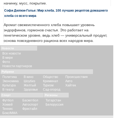
начинку, мусс, покрытие.
Софи Дюпюи-Голье: Мир хлеба. 100 лучших рецептов домашнего
хлеба со всего мира
Аромат свежеиспеченного хлеба повышает уровень
эндорфинов, гормонов счастья. Это работает на
генетическом уровне, ведь хлеб — универсальный продукт,
основа повседневного рациона всех народов мира.
Новости
Все новости
В мире
Фото
Новости партнеров
Рубрики
Политика
В кино
Общество
Происшествия
Экономика
Шоубиз
Криминал
Авто
Культура
Желтый
Туризм
Хайтек
В театр
Здоровье
Сад-огород
Спорт
Регионы
Футбол
Баскетбол
Татарстан
Хоккей
Автоспорт
Белоруссия
Теннис
Фристайл
Бокс/ММА