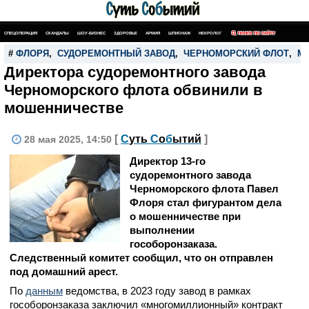
СПЕЦОПЕРАЦИЯ
СКАНДАЛЫ
ШОУ-БИЗНЕС
ЗДОРОВЬЕ
АРМИЯ
ШПИОНАЖ
НЕКРОЛОГ
ПОИСК ПО САЙТУ
#
ФЛОРЯ
,
СУДОРЕМОНТНЫЙ ЗАВОД
,
ЧЕРНОМОРСКИЙ ФЛОТ
,
М
Директора судоремонтного завода
Черноморского флота обвинили в
мошенничестве
[
С
уть
С
о
б
ытий
]
28 мая 2025, 14:50
Директор 13-го
судоремонтного завода
Черноморского флота Павел
Флоря стал фигурантом дела
о мошенничестве при
выполнении
гособоронзаказа.
Следственный комитет сообщил, что он отправлен
под домашний арест.
По
данным
ведомства, в 2023 году завод в рамках
гособоронзаказа заключил «многомиллионный» контракт