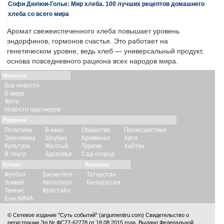
Софи Дюпюи-Голье: Мир хлеба. 100 лучших рецептов домашнего
хлеба со всего мира
Аромат свежеиспеченного хлеба повышает уровень
эндорфинов, гормонов счастья. Это работает на
генетическом уровне, ведь хлеб — универсальный продукт,
основа повседневного рациона всех народов мира.
Новости
Все новости
В мире
Фото
Новости партнеров
Рубрики
Политика
В кино
Общество
Происшествия
Экономика
Шоубиз
Криминал
Авто
Культура
Желтый
Туризм
Хайтек
В театр
Здоровье
Сад-огород
Спорт
Регионы
Футбол
Баскетбол
Татарстан
Хоккей
Автоспорт
Белоруссия
Теннис
Фристайл
Бокс/ММА
© Сетевое издание "Суть событий" (argumentiru.com) Свидетельство о
регистрации Эл № ФС77-62778 от 18.08.2015 года. Выдано Федеральной