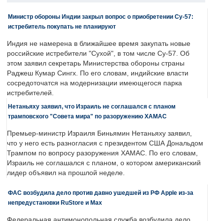
Министр обороны Индии закрыл вопрос о приобретении Су-57:
истребитель покупать не планируют
Индия не намерена в ближайшее время закупать новые
российские истребители "Сухой", в том числе Су-57. Об
этом заявил секретарь Министерства обороны страны
Раджеш Кумар Сингх. По его словам, индийские власти
сосредоточатся на модернизации имеющегося парка
истребителей.
Нетаньяху заявил, что Израиль не соглашался с планом
трамповского "Совета мира" по разоружению ХАМАС
Премьер-министр Израиля Биньямин Нетаньяху заявил,
что у него есть разногласия с президентом США Дональдом
Трампом по вопросу разоружения ХАМАС. По его словам,
Израиль не соглашался с планом, о котором американский
лидер объявил на прошлой неделе.
ФАС возбудила дело против давно ушедшей из РФ Apple из-за
непредустановки RuStore и Max
Федеральная антимонопольная служба возбудила дело