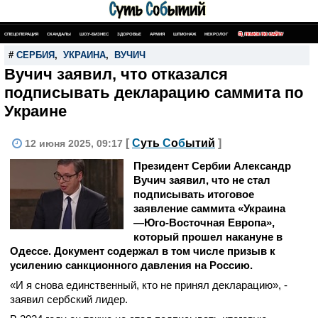
СПЕЦОПЕРАЦИЯ
СКАНДАЛЫ
ШОУ-БИЗНЕС
ЗДОРОВЬЕ
АРМИЯ
ШПИОНАЖ
НЕКРОЛОГ
ПОИСК ПО САЙТУ
#
СЕРБИЯ
,
УКРАИНА
,
ВУЧИЧ
Вучич заявил, что отказался
подписывать декларацию саммита по
Украине
[
С
уть
С
о
б
ытий
]
12 июня 2025, 09:17
Президент Сербии Александр
Вучич заявил, что не стал
подписывать итоговое
заявление саммита «Украина
—Юго-Восточная Европа»,
который прошел накануне в
Одессе. Документ содержал в том числе призыв к
усилению санкционного давления на Россию.
«И я снова единственный, кто не принял декларацию», -
заявил сербский лидер.