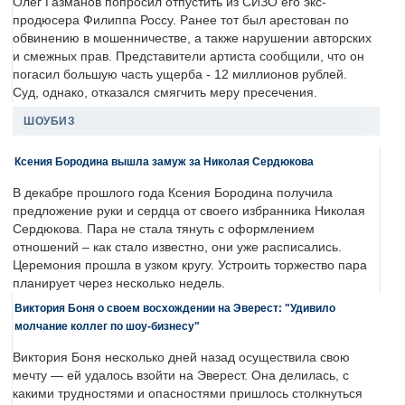
Олег Газманов попросил отпустить из СИЗО его экс-
продюсера Филиппа Россу. Ранее тот был арестован по
обвинению в мошенничестве, а также нарушении авторских
и смежных прав. Представители артиста сообщили, что он
погасил большую часть ущерба - 12 миллионов рублей.
Суд, однако, отказался смягчить меру пресечения.
ШОУБИЗ
Ксения Бородина вышла замуж за Николая Сердюкова
В декабре прошлого года Ксения Бородина получила
предложение руки и сердца от своего избранника Николая
Сердюкова. Пара не стала тянуть с оформлением
отношений – как стало известно, они уже расписались.
Церемония прошла в узком кругу. Устроить торжество пара
планирует через несколько недель.
Виктория Боня о своем восхождении на Эверест: "Удивило
молчание коллег по шоу-бизнесу"
Виктория Боня несколько дней назад осуществила свою
мечту — ей удалось взойти на Эверест. Она делилась, с
какими трудностями и опасностями пришлось столкнуться