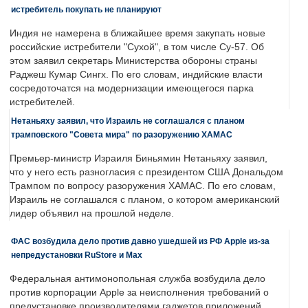
истребитель покупать не планируют
Индия не намерена в ближайшее время закупать новые
российские истребители "Сухой", в том числе Су-57. Об
этом заявил секретарь Министерства обороны страны
Раджеш Кумар Сингх. По его словам, индийские власти
сосредоточатся на модернизации имеющегося парка
истребителей.
Нетаньяху заявил, что Израиль не соглашался с планом
трамповского "Совета мира" по разоружению ХАМАС
Премьер-министр Израиля Биньямин Нетаньяху заявил,
что у него есть разногласия с президентом США Дональдом
Трампом по вопросу разоружения ХАМАС. По его словам,
Израиль не соглашался с планом, о котором американский
лидер объявил на прошлой неделе.
ФАС возбудила дело против давно ушедшей из РФ Apple из-за
непредустановки RuStore и Max
Федеральная антимонопольная служба возбудила дело
против корпорации Apple за неисполнения требований о
предустановке производителями гаджетов приложений