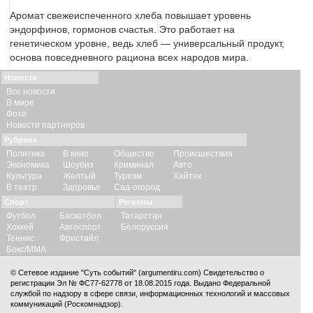
Аромат свежеиспеченного хлеба повышает уровень
эндорфинов, гормонов счастья. Это работает на
генетическом уровне, ведь хлеб — универсальный продукт,
основа повседневного рациона всех народов мира.
Новости
Все новости
В мире
Фото
Новости партнеров
Рубрики
Политика
В кино
Общество
Происшествия
Экономика
Шоубиз
Криминал
Авто
Культура
Желтый
Туризм
Хайтек
В театр
Здоровье
Сад-огород
Спорт
Регионы
Футбол
Баскетбол
Татарстан
Хоккей
Автоспорт
Белоруссия
Теннис
Фристайл
Бокс/ММА
© Сетевое издание "Суть событий" (argumentiru.com) Свидетельство о
регистрации Эл № ФС77-62778 от 18.08.2015 года. Выдано Федеральной
службой по надзору в сфере связи, информационных технологий и массовых
коммуникаций (Роскомнадзор).