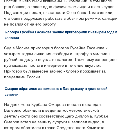
России.В него были включены 12 компаний, в том числе
ряд банков, а также одно физическое лицо и шесть судов.
Под санкции попал, в частности Озон банк. Там заявили,
что банк продолжает работать в обычном режиме, санкции
не повлияют на его работу.
Блогера Гусейна Гасанова заочно приговорили к четырем годам
колонии
Суд в Москве приговорил блогера Гусейна Гасанова к
четырем годам лишения свободы и штрафу в миллион
рублей по делу о неуплате налогов. Также ему запрещено
публиковать посты в интернете в течение двух лет.
Приговор был вынесен заочно - блогер проживает за
пределами России.
Омаров обратился за помощью к Бастрыкину в деле своей
супруги
На днях жена Курбана Омарова попала в скандал.
Валерию обвинили в ведении косметологической
деятельности без соответствующего диплома. Курбан
Омаров встал на защиту супруги и записал видео, в
котором обратился к главе Следственного Комитета