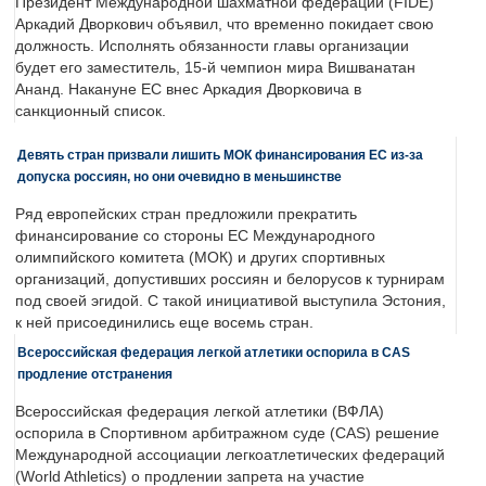
Президент Международной шахматной федерации (FIDE)
Аркадий Дворкович объявил, что временно покидает свою
должность. Исполнять обязанности главы организации
будет его заместитель, 15-й чемпион мира Вишванатан
Ананд. Накануне ЕС внес Аркадия Дворковича в
санкционный список.
Девять стран призвали лишить МОК финансирования ЕС из-за
допуска россиян, но они очевидно в меньшинстве
Ряд европейских стран предложили прекратить
финансирование со стороны ЕС Международного
олимпийского комитета (МОК) и других спортивных
организаций, допустивших россиян и белорусов к турнирам
под своей эгидой. С такой инициативой выступила Эстония,
к ней присоединились еще восемь стран.
Всероссийская федерация легкой атлетики оспорила в CAS
продление отстранения
Всероссийская федерация легкой атлетики (ВФЛА)
оспорила в Спортивном арбитражном суде (CAS) решение
Международной ассоциации легкоатлетических федераций
(World Athletics) о продлении запрета на участие