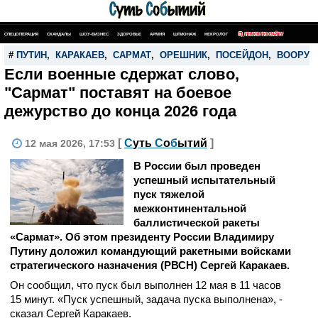
СПЕЦОПЕРАЦИЯ
СКАНДАЛЫ
ШОУ-БИЗНЕС
ЗДОРОВЬЕ
АРМИЯ
ШПИОНАЖ
НЕКРОЛОГ
ПОИСК ПО САЙТУ
#
ПУТИН
,
КАРАКАЕВ
,
САРМАТ
,
ОРЕШНИК
,
ПОСЕЙДОН
,
ВООРУЖ
Если военные сдержат слово,
"Сармат" поставят на боевое
дежурство до конца 2026 года
[
С
уть
С
о
б
ытий
]
12 мая 2026, 17:53
В России был проведен
успешный испытательный
пуск тяжелой
межконтинентальной
баллистической ракеты
«Сармат». Об этом президенту России Владимиру
Путину доложил командующий ракетными войсками
стратегического назначения (РВСН) Сергей Каракаев.
Он сообщил, что пуск был выполнен 12 мая в 11 часов
15 минут. «Пуск успешный, задача пуска выполнена», -
сказал Сергей Каракаев.