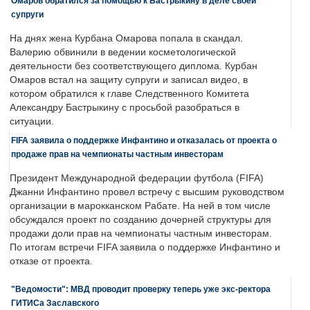
Омаров обратился за помощью к Бастрыкину в деле своей
супруги
На днях жена Курбана Омарова попала в скандал.
Валерию обвинили в ведении косметологической
деятельности без соответствующего диплома. Курбан
Омаров встал на защиту супруги и записал видео, в
котором обратился к главе Следственного Комитета
Александру Бастрыкину с просьбой разобраться в
ситуации.
FIFA заявила о поддержке Инфантино и отказалась от проекта о
продаже прав на чемпионаты частным инвесторам
Президент Международной федерации футбола (FIFA)
Джанни Инфантино провел встречу с высшим руководством
организации в марокканском Рабате. На ней в том числе
обсуждался проект по созданию дочерней структуры для
продажи доли прав на чемпионаты частным инвесторам.
По итогам встречи FIFA заявила о поддержке Инфантино и
отказе от проекта.
"Ведомости": МВД проводит проверку теперь уже экс-ректора
ГИТИСа Заславского