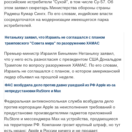
российские истребители "Сухой", в том числе Су-57. Об
этом заявил секретарь Министерства обороны страны
Раджеш Кумар Сингх. По его словам, индийские власти
сосредоточатся на модернизации имеющегося парка
истребителей.
Нетаньяху заявил, что Израиль не соглашался с планом
трамповского "Совета мира" по разоружению ХАМАС
Премьер-министр Израиля Биньямин Нетаньяху заявил,
что у него есть разногласия с президентом США Дональдом
Трампом по вопросу разоружения ХАМАС. По его словам,
Израиль не соглашался с планом, о котором американский
лидер объявил на прошлой неделе.
ФАС возбудила дело против давно ушедшей из РФ Apple из-за
непредустановки RuStore и Max
Федеральная антимонопольная служба возбудила дело
против корпорации Apple за неисполнения требований о
предустановке производителями гаджетов приложений
RuStore и мессенджера Max на устройства, продающиеся
на территории РФ. Компании грозит крупный штраф, но тут
есть нюанс: Apple в России ничего и не продает.