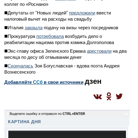
коллег по «Роснано»
◼️Депутаты от "Новых людей"
предложили
ввести
налоговый вычет на расходы на свадьбу
◼️Италия
закрыла
подачу на визы через посредников
◼️Прокуратура
потребовала
возбудить дело о
реабилитации нацизма против комика Долгополова
◼️Экс-главу офиса Зеленского Ермака
арестовали
на два
месяца по десу об отмывании денег
◼️
Скончалась
Зоя Богуславская - вдова поэта Андрея
Вознесенского
дзен
Добавляйте
CСб
в свои источники
6
Выделите ошибку и отправьте по
CTRL+ENTER
sm
КАРТИНА ДНЯ