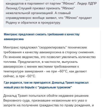
кандидатов в парламент от партии "Яблоко". Лидер ЛДПР
Леонид Слуцкий призвал признать "Яблоко"
нежелательной организацией. А главный
справедливорос вообще заявил, что "Яблоко" продает
Родину и обратился в прокуратуру.
Минтранс предложил снизить требования к качеству
авиакеросина
Минтранс предложил "скорректировать" технические
требования к качеству авиакеросина в сторону снижения.
По мнению ведомства, это позволит увеличить количество
топлива. Предлагается, в частности, выпускать
авиакеросин с менее жесткими требованиями к
температуре замерзания - не при –60°C, как делают
сейчас, а при –50°C.
Где родился, там не пригодился: Дональд Трамп подписал
новый указ по борьбе с "родильным туризмом"
Дональд Трамп попытался обойти недавнее решение
Верховного суда, признавшее незаконным его указ о
запрете на получение гражданства по праву рождения, и