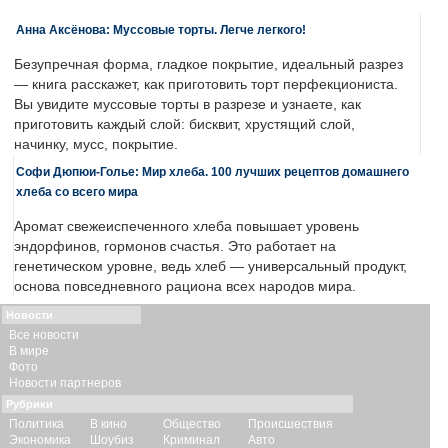
Анна Аксёнова: Муссовые торты. Легче легкого!
Безупречная форма, гладкое покрытие, идеальный разрез
— книга расскажет, как приготовить торт перфекциониста.
Вы увидите муссовые торты в разрезе и узнаете, как
приготовить каждый слой: бисквит, хрустящий слой,
начинку, мусс, покрытие.
Софи Дюпюи-Голье: Мир хлеба. 100 лучших рецептов домашнего
хлеба со всего мира
Аромат свежеиспеченного хлеба повышает уровень
эндорфинов, гормонов счастья. Это работает на
генетическом уровне, ведь хлеб — универсальный продукт,
основа повседневного рациона всех народов мира.
Новости
Все новости
В мире
Фото
Новости партнеров
Рубрики
Политика
В кино
Общество
Происшествия
Экономика
Шоубиз
Криминал
Авто