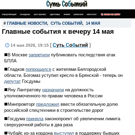
СПЕЦОПЕРАЦИЯ
СКАНДАЛЫ
ШОУ-БИЗНЕС
ЗДОРОВЬЕ
АРМИЯ
ШПИОНАЖ
НЕКРОЛОГ
ПОИСК ПО САЙТУ
#
ГЛАВНЫЕ НОВОСТИ
,
СУТЬ СОБЫТИЙ
,
14 МАЯ
Главные события к вечеру 14 мая
[
С
уть
С
о
б
ытий
]
14 мая 2026, 19:15
◼️В Москве
запретили
публиковать последствия атак
БПЛА
◼️Гладков
попрощался
с жителями Белгородской
области. Богомаз уступил кресло в Брянской - теперь он
депутат
Госдумы
◼️Яну Лантратову
назначили
на должность
уполномоченного по правам человека в России
◼️Минпромторг
предложил
ввести обязательную долю
российской спецтехники в строительстве дорог
◼️Госдума
приняла
законопроект об увеличении лимита
сверхурочной работы в два раза
◼️Чубайс из-за кордона
выступил
в поддержку бывших