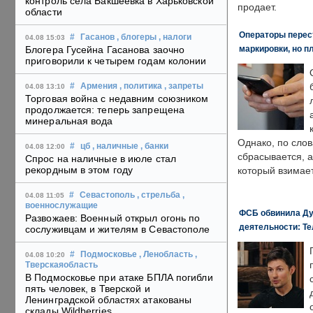
контроль села Бакшеевка в Харьковской
продает.
области
Операторы перест
#
Гасанов
, блогеры
, налоги
04.08 15:03
маркировки, но п
Блогера Гусейна Гасанова заочно
приговорили к четырем годам колонии
#
Армения
, политика
, запреты
04.08 13:10
Торговая война с недавним союзником
продолжается: теперь запрещена
минеральная вода
Однако, по слов
#
цб
, наличные
, банки
04.08 12:00
сбрасывается, а
Спрос на наличные в июле стал
рекордным в этом году
который взимает
#
Севастополь
, стрельба
,
04.08 11:05
военнослужащие
ФСБ обвинила Ду
Развожаев: Военный открыл огонь по
деятельности: Те
сослуживцам и жителям в Севастополе
#
Подмосковье
, Ленобласть
,
04.08 10:20
Тверскаяобласть
В Подмосковье при атаке БПЛА погибли
пять человек, в Тверской и
Ленинградской областях атакованы
склады Wildberries