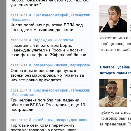
Мороз: "Она берет на свой курс тех, кто
уже снимается"
#
Краснодарскийкрай
, Геленджик
03.08 16:03
, Владимир
Число погибших при атаке БПЛА под
Геленджиком выросло до шести
известно, что о
#
Надеждин
, иноагенты
03.08 14:38
сообщалось, ре
Признанный иноагентом Борис
отставке по со
Надеждин улетел из России и постит
свои фото на фоне Эйфелевой башни
#
операторы
, звонки
, маркировка
03.08 14:14
Блогера Гусейна 
Операторы перестали пропускать
четырем годам к
звонки без маркировки, но платить за
них все равно приходится
#
Краснодарскийкрай
, Геленджик
03.08 12:47
, беспилотник
Три человека погибли при падении
обломков БПЛА в Геленджике, еще 13
пострадали
публиковать пос
Приговор был в
#
ритейлеры
, товары
, доставка
03.08 11:17
за пределами Р
Торговые сети хотят переложить
доставку товаров на поставщиков