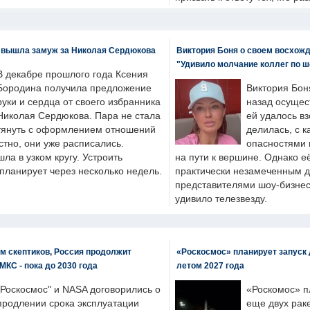
 вышла замуж за Николая Сердюкова
Виктория Боня о своем восхожд
"Удивило молчание коллег по ш
В декабре прошлого года Ксения
Бородина получила предложение
Виктория Бон
руки и сердца от своего избранника
назад осущес
Николая Сердюкова. Пара не стала
ей удалось вз
тянуть с оформлением отношений
делилась, с к
естно, они уже расписались.
опасностями 
а в узком кругу. Устроить
на пути к вершине. Однако е
планирует через несколько недель.
практически незамеченным 
представителями шоу-бизнес
удивило телезвезду.
м скептиков, Россия продолжит
«Роскосмос» планирует запуск 
МКС - пока до 2030 года
летом 2027 года
"Роскосмос" и NASA договорились о
«Роскомос» пл
продлении срока эксплуатации
еще двух рак