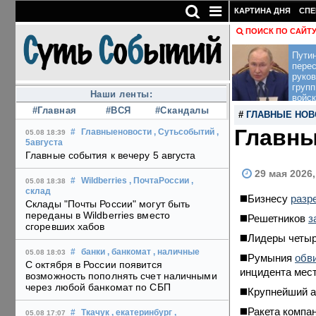
КАРТИНА ДНЯ
СПЕ
ПОИСК ПО САЙТ
Пути
перес
руко
групп
Наши ленты:
войск
#Главная
#ВСЯ
#Скандалы
#
ГЛАВНЫЕ НОВ
Главны
#
Главныеновости
, Сутьсобытий
,
05.08 18:39
5августа
Главные события к вечеру 5 августа
29 мая 2026
#
Wildberries
, ПочтаРоссии
,
05.08 18:38
склад
◼️Бизнесу
разр
Склады "Почты России" могут быть
переданы в Wildberries вместо
◼️Решетников
з
сгоревших хабов
◼️Лидеры четы
#
банки
, банкомат
, наличные
05.08 18:03
◼️Румыния
обв
С октября в России появится
инцидента мес
возможность пополнять счет наличными
через любой банкомат по СБП
◼️Крупнейший 
◼️Ракета компа
#
Ткачук
, екатеринбург
,
05.08 17:07