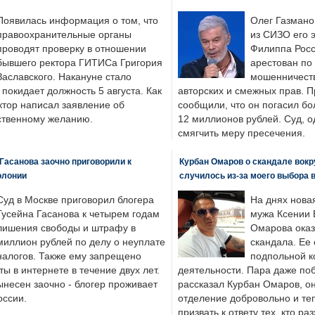
Появилась информация о том, что
Олег Газмано
правоохранительные органы
из СИЗО его 
проводят проверку в отношении
Филиппа Росс
бывшего ректора ГИТИСа Григория
арестован по
Заславского. Накануне стало
мошенничеств
н покидает должность 5 августа. Как
авторских и смежных прав. П
ктор написал заявление об
сообщили, что он погасил бо
бственному желанию.
12 миллионов рублей. Суд, о
смягчить меру пресечения.
Гасанова заочно приговорили к
Курбан Омаров о скандале вокр
олонии
случилось из-за моего выбора 
Суд в Москве приговорил блогера
На днях нова
Гусейна Гасанова к четырем годам
мужа Ксении 
лишения свободы и штрафу в
Омарова оказ
миллион рублей по делу о неуплате
скандала. Ее
налогов. Также ему запрещено
подпольной к
ты в интернете в течение двух лет.
деятельности. Пара даже поб
ынесен заочно - блогер проживает
рассказал Курбан Омаров, о
оссии.
отделение добровольно и т
призвать к ответу тех, кто ра