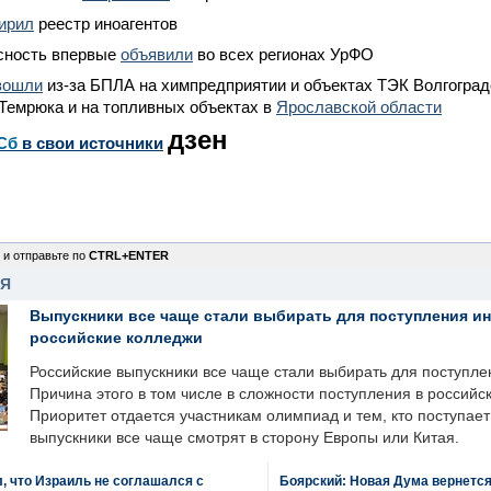
ирил
реестр иноагентов
асность впервые
объявили
во всех регионах УрФО
зошли
из-за БПЛА на химпредприятии и объектах ТЭК Волгоградс
Темрюка и на топливных объектах в
Ярославской области
дзен
Сб
в свои источники
 и отправьте по
CTRL+ENTER
НЯ
Выпускники все чаще стали выбирать для поступления и
российские колледжи
Российские выпускники все чаще стали выбирать для поступле
Причина этого в том числе в сложности поступления в российс
Приоритет отдается участникам олимпиад и тем, кто поступает 
выпускники все чаще смотрят в сторону Европы или Китая.
, что Израиль не соглашался с
Боярский: Новая Дума вернется 