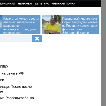
КРИМИНАЛ
НЕКРОЛОГ
КУЛЬТУРА
КНИЖНАЯ ПОЛКА
Казахстан может ввести
Признанный иноагентом
платные электронные
Борис Надеждин улетел
разрешения
из России и постит свои
на въезд в страну для
фото на фоне
иностранцев
Эйфелевой башни
й ПВО
т на цены в РФ
нии
алаце. После после
це
ние Россельхозбанка