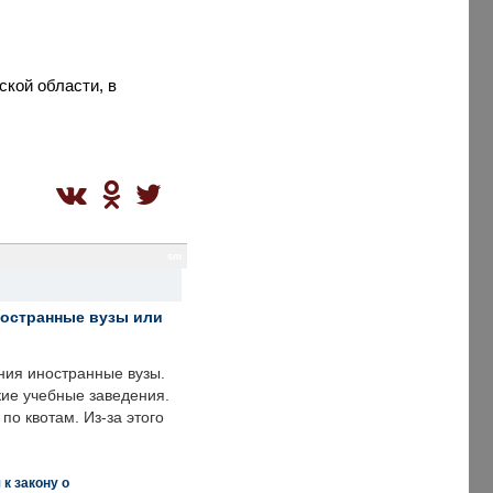
кой области, в
sm
ностранные вузы или
ния иностранные вузы.
кие учебные заведения.
по квотам. Из-за этого
к закону о