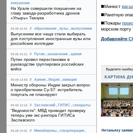
покушение
◼️Минюст
расш
На Урале совершили покушение на
главу завода-разработчика дронов
◼️Ракетную оп
«Упырь» Ткачука
◼️Пожары
прои
морском порту 
#
образование
, вузы
, выпускники
05.08 16:51
Выпускники все чаще стали выбирать
Добавляйте
C
для поступления иностранные вузы или
российские колледжи
#
Путин
, назначение
, армия
05.08 16:21
Путин провел перестановки в
руководстве группировок российских
войск
5
Выделите ошибку
КАРТИНА Д
#
Армия
, Индия
, авиация
05.08 13:55
Министр обороны Индии закрыл вопрос
о приобретении Су-57: истребитель
покупать не планируют
#
Заславский
, ГИТИС
, скандалы
05.08 12:16
"Ведомости": МВД проводит проверку
теперь уже экс-ректора ГИТИСа
Заславского
Нетаньяху заявил
#
Минобороны
, спецоперация
,
05.08 10:01