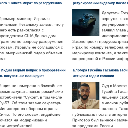
кого "Совета мира" по разоружению
регулировании видеоигр после
Депутаты Гос
Премьер-министр Израиля
вернутся к во
Биньямин Нетаньяху заявил, что у
регулировани
него есть разногласия с
заявил глава 
президентом США Дональдом
информполити
Трампом по вопросу разоружения
Законопроект предусматрива
словам, Израиль не соглашался с
играх по номеру телефона ил
ром американский лидер объявил
маркировку контента, а также
еле.
запрещенной в России инфо
 Индии закрыл вопрос о приобретении
Блогера Гусейна Гасанова заоч
ль покупать не планируют
четырем годам колонии
Индия не намерена в ближайшее
Суд в Москве
время закупать новые российские
Гусейна Гаса
истребители "Сухой", в том числе
лишения своб
Су-57. Об этом заявил секретарь
миллион рубл
Министерства обороны страны
налогов. Так
ингх. По его словам, индийские
публиковать посты в интернет
точатся на модернизации
Приговор был вынесен заочно
ка истребителей.
за пределами России.