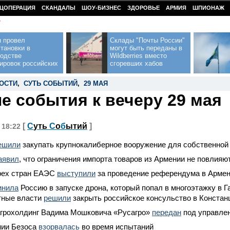
ЦОПЕРАЦИЯ
СКАНДАЛЫ
ШОУ-БИЗНЕС
ЗДОРОВЬЕ
АРМИЯ
ШПИОНАЖ
У
н провел
Склады "Почты России"
тановки в
могут быть переданы в
водстве
Wildberries вместо
ировок российских
сгоревших хабов
ОСТИ
,
СУТЬ СОБЫТИЙ
,
29 МАЯ
е события к вечеру 29 мая
[
С
уть
С
о
б
ытий
]
, 18:22
ешили
закупать крупнокалиберное вооружение для собственно
аявил
, что ограничения импорта товаров из Армении не повлияю
рех стран ЕАЭС
выступили
за проведение референдума в Арме
инила
Россию в запуске дрона, который попал в многоэтажку в Г
тные власти
решили
закрыть российское консульство в Констан
агрохолдинг Вадима Мошковича «Русагро»
передан
под управле
нии Безоса
взорвалась
во время испытаний