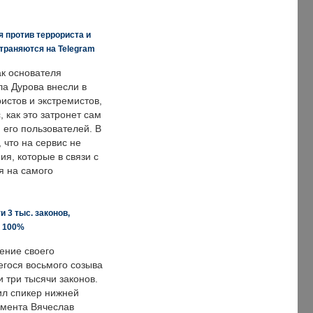
 против террориста и
траняются на Telegram
ак основателя
ла Дурова внесли в
истов и экстремистов,
, как это затронет сам
 его пользователей. В
что на сервис не
я, которые в связи с
я на самого
 3 тыс. законов,
а 100%
ение своего
гося восьмого созыва
 три тысячи законов.
ил спикер нижней
мента Вячеслав