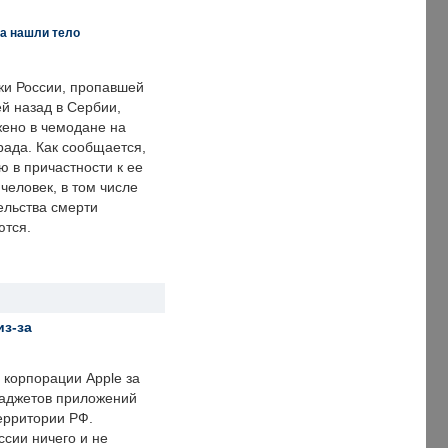
а нашли тело
ки России, пропавшей
й назад в Сербии,
ено в чемодане на
рада. Как сообщается,
ю в причастности к ее
человек, в том числе
ельства смерти
ются.
из-за
корпорации Apple за
гаджетов приложений
ерритории РФ.
ссии ничего и не