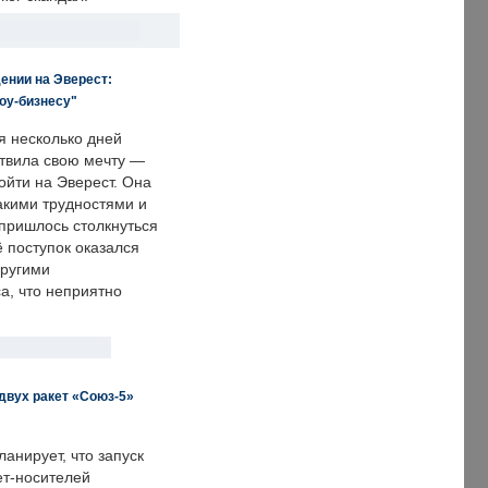
ении на Эверест:
оу-бизнесу"
я несколько дней
твила свою мечту —
ойти на Эверест. Она
акими трудностями и
пришлось столкнуться
ё поступок оказался
другими
а, что неприятно
двух ракет «Союз-5»
анирует, что запуск
ет-носителей