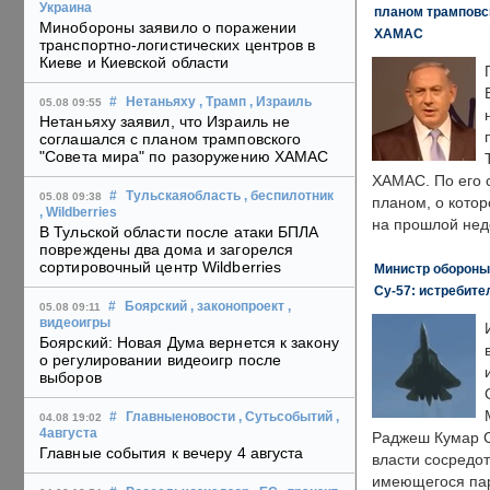
Украина
планом трамповс
Минобороны заявило о поражении
ХАМАС
транспортно-логистических центров в
Киеве и Киевской области
#
Нетаньяху
, Трамп
, Израиль
05.08 09:55
Нетаньяху заявил, что Израиль не
соглашался с планом трамповского
"Совета мира" по разоружению ХАМАС
ХАМАС. По его 
#
Тульскаяобласть
, беспилотник
05.08 09:38
планом, о кото
, Wildberries
на прошлой нед
В Тульской области после атаки БПЛА
повреждены два дома и загорелся
сортировочный центр Wildberries
Министр обороны
Су-57: истребите
#
Боярский
, законопроект
,
05.08 09:11
видеоигры
Боярский: Новая Дума вернется к закону
о регулировании видеоигр после
выборов
#
Главныеновости
, Сутьсобытий
,
04.08 19:02
4августа
Раджеш Кумар С
Главные события к вечеру 4 августа
власти сосредо
имеющегося пар