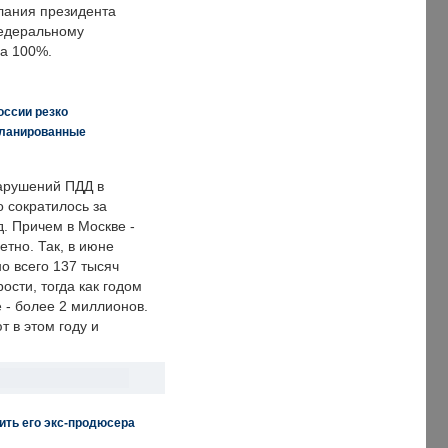
лания президента
едеральному
а 100%.
оссии резко
планированные
арушений ПДД в
о сократилось за
. Причем в Москве -
етно. Так, в июне
о всего 137 тысяч
сти, тогда как годом
 - более 2 миллионов.
 в этом году и
ить его экс-продюсера