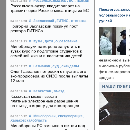
#
Россельхознадзор
, ЕС
, транзит
04.08 18:54
Россельхознадзор вводит запрет на
Прокуртура запр
транзит через Россию мяса птицы из ЕС
условный срок и 
рублей
#
Заславский
, ГИТИС
, отставка
04.08 18:28
Григорий Заславский покинул пост
ректора ГИТИСа
#
вузы
, дети
, образование
04.08 18:13
Минобрнауки намерено запустить в
вузах курс по подготовке студентов к
семейной жизни и воспитанию детей
незаконном выв
миллиона рубле
#
Газманов
, суд
, скандалы
04.08 17:27
Олег Газманов попросил отпустить его
фитнес-марафон
экс-продюсера из СИЗО после выплаты
средств.
12 млн
НАШИ ПУБЛ
#
Казахстан
, въезд
04.08 16:10
Казахстан может ввести
платные электронные разрешения
на въезд в страну для иностранцев
#
Минобороны
, спецоперация
,
04.08 15:12
Харьковскаяобласть
Минобороны РФ заявило о взятии под