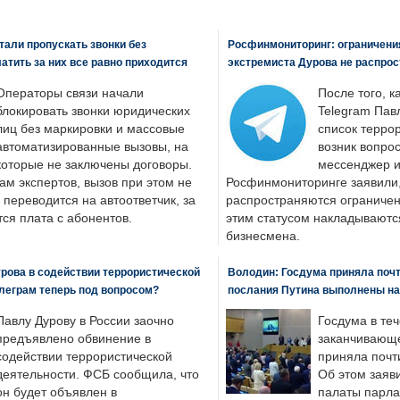
али пропускать звонки без
Росфинмониторинг: ограничения
латить за них все равно приходится
экстремиста Дурова не распрос
Операторы связи начали
После того, к
блокировать звонки юридических
Telegram Пав
лиц без маркировки и массовые
список террор
автоматизированные вызовы, на
возник вопрос
которые не заключены договоры.
мессенджер и
ам экспертов, вызов при этом не
Росфинмониторинге заявили, 
 переводится на автоответчик, за
распространяются ограничени
ся плата с абонентов.
этим статусом накладываютс
бизнесмена.
рова в содействии террористической
Володин: Госдума приняла почти
леграм теперь под вопросом?
послания Путина выполнены н
Павлу Дурову в России заочно
Госдума в теч
предъявлено обвинение в
заканчивающе
содействии террористической
приняла почти
деятельности. ФСБ сообщила, что
Об этом заяв
он будет объявлен в
палаты парла