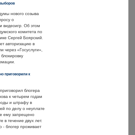
 выборов
думы нового созыва
просу о
и видеоигр. Об этом
думского комитета по
ке Сергей Боярский.
ет авторизацию в
и через «Госуслуги»,
 блокировку
рмации.
но приговорили к
 приговорил блогера
нова к четырем годам
оды и штрафу в
ей по делу о неуплате
же ему запрещено
е в течение двух лет.
 - блогер проживает