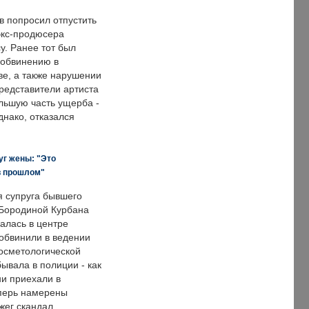
в попросил отпустить
экс-продюсера
у. Ранее тот был
 обвинению в
е, а также нарушении
редставители артиста
льшую часть ущерба -
днако, отказался
уг жены: "Это
в прошлом"
я супруга бывшего
Бородиной Курбана
алась в центре
 обвинили в ведении
осметологической
ывала в полиции - как
ни приехали в
еперь намерены
зжег скандал.