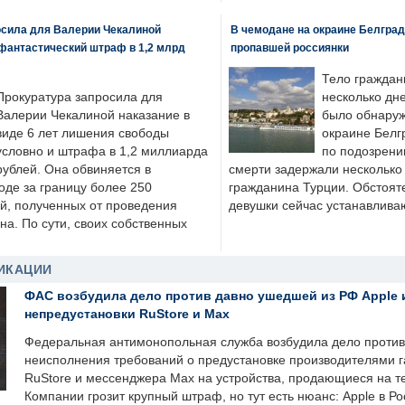
осила для Валерии Чекалиной
В чемодане на окраине Белград
фантастический штраф в 1,2 млрд
пропавшей россиянки
Тело граждан
Прокуратура запросила для
несколько дне
Валерии Чекалиной наказание в
было обнаруж
виде 6 лет лишения свободы
окраине Белг
условно и штрафа в 1,2 миллиарда
по подозрени
рублей. Она обвиняется в
смерти задержали несколько 
оде за границу более 250
гражданина Турции. Обстоят
й, полученных от проведения
девушки сейчас устанавлива
а. По сути, своих собственных
ИКАЦИИ
ФАС возбудила дело против давно ушедшей из РФ Apple 
непредустановки RuStore и Max
Федеральная антимонопольная служба возбудила дело против 
неисполнения требований о предустановке производителями 
RuStore и мессенджера Max на устройства, продающиеся на т
Компании грозит крупный штраф, но тут есть нюанс: Apple в Ро