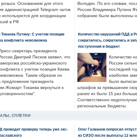
розыск. Основанием для этого
Володин. По его словам, пос
ие администрацией Telegram чатов
России Владимира Путина Ф
е используются для координации
собранию были выполнены н
рсий в РФ.
 Токаева Путину: С учетом позиции
Количество нарушений ПДД в Р
ка конфликта невозможна
сократилось, сократились и за
поступления в бюджет
Пресс-секретарь президента
России Дмитрий Песков заявил, что
Количество н
заморозка российско-украинского
России сильн
конфликта с учетом позиции Киева
последний год
невозможна. Таким образом он
наиболее зам
а предложение президента
было выписан
ым-Жомарт Токаева вернуться к
штрафов за превышение скоро
договоренностям".
ранее их было 15 раз больше
Соответственно недополучают
региональные бюджеты.
ДАЛЫ, СПЛЕТНИ
 проводит проверку теперь уже экс-
Олег Газманов попросил отпуст
Заславского
из СИЗО после выплаты 12 млн