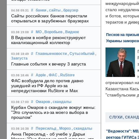
международный 
стало неудален
#
банки
, сайты
, браузер
04.08 09:31
Сайты российских банков перестали
и ботов, которы
открываться в зарубежных браузерах
терактов и диве
#
МО
, Воробьев
, Видное
03.08 19:08
Песков на призыв
В Видном в ноябре реконструируют
Украины замороз
канализационный коллектор
#
Главныеновости
, Сутьсобытий
,
03.08 18:49
3августа
Главные события к вечеру 3 августа
#
Apple
, ФАС
, RuStore
03.08 18:46
ФАС возбудила дело против давно
отреагировал н
ушедшей из РФ Apple из-за
Казахстана Кас
непредустановки RuStore и Max
"стамбульским 
#
Омаров
, скандалы
03.08 17:00
Курбан Омаров о скандале вокруг жены:
"Это случилось из-за моего выбора в
прошлом"
СЛУХИ, СКАН
#
Пересильд
, Мороз
, скандалы
03.08 16:38
"Ведомости": МВД
Анна Пересильд - об учебе у Дарьи
ректора ГИТИСа 