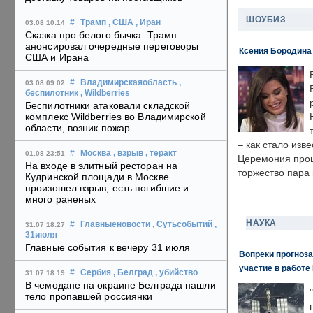
ШОУБИЗ
#
Трамп
, США
, Иран
03.08 10:14
Сказка про белого бычка: Трамп
анонсировал очередные переговоры
Ксения Бородина
США и Ирана
#
Владимирскаяобласть
,
03.08 09:02
беспилотник
, Wildberries
Беспилотники атаковали складской
комплекс Wildberries во Владимирской
области, возник пожар
– как стало изв
#
Москва
, взрыв
, теракт
01.08 23:51
Церемония прошл
На входе в элитный ресторан на
торжество пара 
Кудринской площади в Москве
произошел взрыв, есть погибшие и
много раненых
НАУКА
#
Главныеновости
, Сутьсобытий
,
31.07 18:27
31июля
Главные события к вечеру 31 июля
Вопреки прогноза
участие в работе 
#
Сербия
, Белград
, убийство
31.07 18:19
В чемодане на окраине Белграда нашли
тело пропавшей россиянки