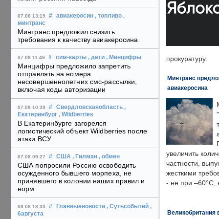
#
авиакеросин
, топливо
,
07.08 13:19
минтранс
Минтранс предложил снизить
требования к качеству авиакеросина
#
сим-карты
, дети
, Минцифры
07.08 11:49
прокуратуру.
Минцифры предложило запретить
отправлять на номера
Минтранс предлож
несовершеннолетних смс-рассылки,
авиакеросина
включая коды авторизации
#
Свердловскаяобласть
,
07.08 10:39
Екатеринбург
, Wildberries
В Екатеринбурге загорелся
логистический объект Wildberries после
атаки ВСУ
увеличить колич
#
США
, Гилман
, обмен
07.08 09:27
частности, выпу
США попросили Россию освободить
осужденного бывшего морпеха, не
жесткими требо
принявшего в колонии наших правил и
- не при –60°C,
норм
#
Главныеновости
, Сутьсобытий
,
06.08 18:33
Великобритания в
6августа