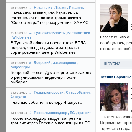
#
Нетаньяху
, Трамп
, Израиль
05.08 09:55
Нетаньяху заявил, что Израиль не
соглашался с планом трамповского
"Совета мира" по разоружению ХАМАС
#
Тульскаяобласть
, беспилотник
05.08 09:38
известно, что о
, Wildberries
В Тульской области после атаки БПЛА
сообщалось, ре
повреждены два дома и загорелся
отставке по со
сортировочный центр Wildberries
#
Боярский
, законопроект
,
05.08 09:11
ШОУБИЗ
видеоигры
Боярский: Новая Дума вернется к закону
о регулировании видеоигр после
Ксения Бородина
выборов
#
Главныеновости
, Сутьсобытий
,
04.08 19:02
4августа
Главные события к вечеру 4 августа
#
Россельхознадзор
, ЕС
, транзит
04.08 18:54
– как стало изв
Россельхознадзор вводит запрет на
Церемония прошл
транзит через Россию мяса птицы из ЕС
торжество пара 