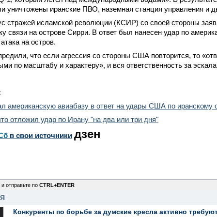
ли уничтожены иранские ПВО, наземная станция управления и 
ус стражей исламской революции (КСИР) со своей стороны зая
у связи на острове Сирри. В ответ был нанесен удар по америка
атака на остров.
едили, что если агрессия со стороны США повторится, то «от
ми по масштабу и характеру», и вся ответственность за эскал
:
ал американскую авиабазу в ответ на удары США по иранскому 
что отложил удар по Ирану "на два или три дня"
дзен
Сб
в свои источники
 и отправьте по
CTRL+ENTER
НЯ
Конкуренты по борьбе за думские кресла активно требуют