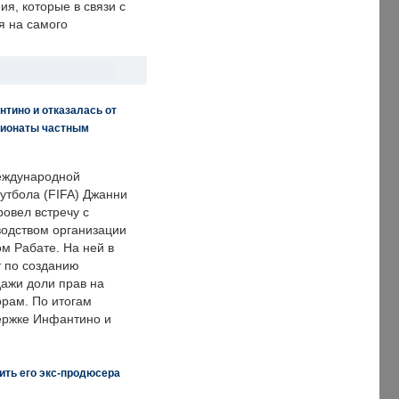
я, которые в связи с
я на самого
нтино и отказалась от
пионаты частным
еждународной
тбола (FIFA) Джанни
овел встречу с
одством организации
м Рабате. На ней в
т по созданию
дажи доли прав на
рам. По итогам
держке Инфантино и
ить его экс-продюсера