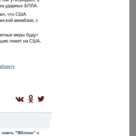
два ударных БПЛА.
вил, что США
нской авиабазе, с
ветные меры будут
ацию ляжет на США.
объекту
sm / sm
 снять "Яблоко" с