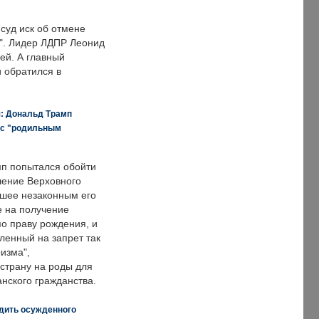
суд иск об отмене
о". Лидер ЛДПР Леонид
ей. А главный
и обратился в
я: Дональд Трамп
 с "родильным
п попытался обойти
ение Верховного
вшее незаконным его
е на получение
по праву рождения, и
ленный на запрет так
изма",
страну на роды для
нского гражданства.
дить осужденного