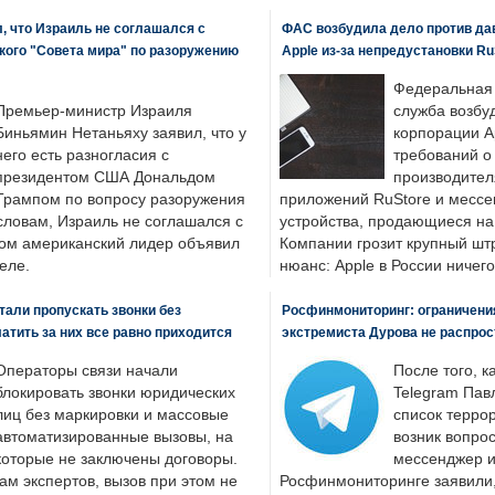
, что Израиль не соглашался с
ФАС возбудила дело против да
кого "Совета мира" по разоружению
Apple из-за непредустановки Ru
Федеральная
Премьер-министр Израиля
служба возбу
Биньямин Нетаньяху заявил, что у
корпорации A
него есть разногласия с
требований о
президентом США Дональдом
производител
Трампом по вопросу разоружения
приложений RuStore и месс
словам, Израиль не соглашался с
устройства, продающиеся на
ром американский лидер объявил
Компании грозит крупный штр
еле.
нюанс: Apple в России ничего
али пропускать звонки без
Росфинмониторинг: ограничения
латить за них все равно приходится
экстремиста Дурова не распрос
Операторы связи начали
После того, к
блокировать звонки юридических
Telegram Пав
лиц без маркировки и массовые
список террор
автоматизированные вызовы, на
возник вопрос
которые не заключены договоры.
мессенджер и
ам экспертов, вызов при этом не
Росфинмониторинге заявили, 