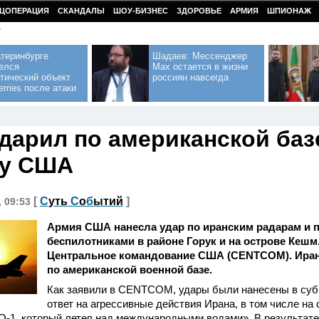
ЦОПЕРАЦИЯ
СКАНДАЛЫ
ШОУ-БИЗНЕС
ЗДОРОВЬЕ
АРМИЯ
ШПИОНАЖ
У
теринбурге
Шадаев: Мессенджер
елся
Max остается в жизни
тический объект
россиян навсегда
erries после атаки
дарил по американской базе
ку США
[
С
уть
С
о
б
ытий
]
, 09:53
Армия США нанесла удар по иранским радарам и 
беспилотниками в районе Горук и на острове Кешм
Центральное командование США (CENTCOM). Иран 
по американской военной базе.
Как заявили в CENTCOM, удары были нанесены в субб
ответ на агрессивные действия Ирана, в том числе на
-1, который летел над международными водами». В результате