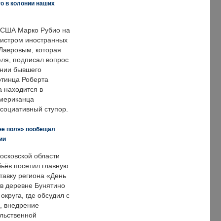
о в колонии наших
 США Марко Рубио на
нистром иностранных
Лавровым, которая
ля, подписал вопрос
нии бывшего
отинца Роберта
а находится в
американца
ссоциативный ступор.
не поля» пообещал
ии
осковской области
ьёв посетил главную
тавку региона «День
 в деревне Бунятино
округа, где обсудил с
, внедрение
ольственной