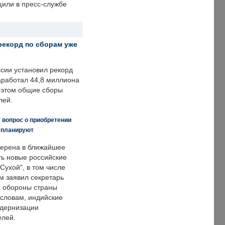
щили в пресс-службе
рекорд по сборам уже
ссии установил рекорд
заработал 44,8 миллиона
и этом общие сборы
лей.
 вопрос о приобретении
е планируют
ерена в ближайшее
ть новые российские
Сухой", в том числе
м заявил секретарь
 обороны страны
 словам, индийские
одернизации
елей.