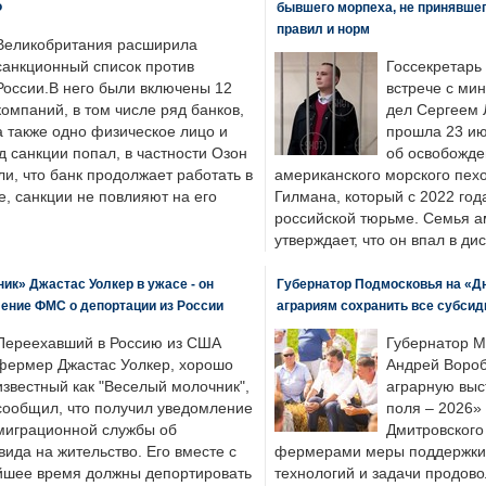
Ф
бывшего морпеха, не принявшег
правил и норм
Великобритания расширила
санкционный список против
Госсекретарь
России.В него были включены 12
встрече с ми
компаний, в том числе ряд банков,
дел Сергеем 
а также одно физическое лицо и
прошла 23 ию
д санкции попал, в частности Озон
об освобожде
ли, что банк продолжает работать в
американского морского пех
, санкции не повлияют на его
Гилмана, который с 2022 год
российской тюрьме. Семья 
утверждает, что он впал в ди
к» Джастас Уолкер в ужасе - он
Губернатор Подмосковья на «Д
ение ФМС о депортации из России
аграриям сохранить все субсид
Переехавший в Россию из США
Губернатор М
фермер Джастас Уолкер, хорошо
Андрей Вороб
известный как "Веселый молочник",
аграрную выс
сообщил, что получил уведомление
поля – 2026»
миграционной службы об
Дмитровского 
ида на жительство. Его вместе с
фермерами меры поддержки
йшее время должны депортировать
технологий и задачи продов