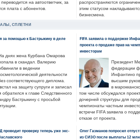
 переводится на автоответчик, за
распространяются ограничени
ся плата с абонентов.
этим статусом накладываютс
бизнесмена.
ДАЛЫ, СПЛЕТНИ
я за помощью к Бастрыкину в деле
FIFA заявила о поддержке Инфа
проекта о продаже прав на чем
инвесторам
На днях жена Курбана Омарова
попала в скандал. Валерию
Президент М
обвинили в ведении
федерации фу
косметологической деятельности
Инфантино пр
без соответствующего диплома.
высшим руков
стал на защиту супруги и записал
в марокканско
м обратился к главе Следственного
том числе обсуждался проек
андру Бастрыкину с просьбой
дочерней структуры для про
итуации.
чемпионаты частным инвесто
встречи FIFA заявила о под
отказе от проекта.
 проводит проверку теперь уже экс-
Олег Газманов попросил отпуст
Заславского
из СИЗО после выплаты 12 млн