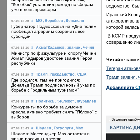
"Колобок" установил рекорд по сборам
ведомстве, бы
уже в день премьеры
Иранский Корп
атаковали вышк
#
МО
, Воробьев
, Деньполя
07.08 18:29
Губернатор Подмосковья на «Дне поля»
которой велась 
пообещал аграриям сохранить все
В КСИР предупр
субсидии
совершенно ины
#
АхматКадыров
, звание
, Чечня
07.08 18:16
Министр по физкультуре и спорту Чечни
Ахмат Кадыров удостоен звания Героя
Читайте также
республики
Тегеран атаков
#
Трамп
, гражданство
, США
07.08 16:29
Трамп заявил, 
Где родился, там не пригодился:
Дональд Трамп подписал новый указ по
Добавляйте
C
борьбе с "родильным туризмом"
#
Политика
, "Яблоко"
, Журавлев
07.08 16:15
Конкуренты по борьбе за думские
кресла активно требуют снять "Яблоко" с
выборов
3
Выделите ошибку
КАРТИНА Д
#
Шадаев
, Госуслуги
, Max
07.08 15:43
Шадаев: Мессенджер Max остается в
жизни россиян навсегда