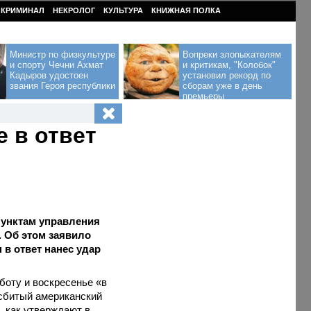
КРИМИНАЛ
НЕКРОЛОГ
КУЛЬТУРА
КНИЖНАЯ ПОЛКА
Министр по физкультуре
Вопреки злопыхателям
и спорту Чечни Ахмат
и критикам, "Колобок"
Кадыров удостоен
установил рекорд по
звания Героя республики
сборам уже в день
премьеры
 в ответ
пунктам управления
. Об этом заявило
в ответ нанес удар
оту и воскресенье «в
 сбитый американский
, как утверждают в