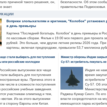
стало причиной такого решения, он,
безопасности. Об этом сооб
е знает.
правительства Подмосковья.
ИКАЦИИ
Вопреки злопыхателям и критикам, "Колобок" установил 
в день премьеры
Картина "Последний богатырь. Колобок" в день премьеры в Ро
по кассовым сборам. Фильм к 19.00 мск первого дня проката 
рублей. Это больше, чем другие летние релизы 2026 года. Пр
картины, включая предпродажи, превысили 53,7 миллиона руб
чаще стали выбирать для поступления
Министр обороны Индии закрыл
ы или российские колледжи
Су-57: истребитель покупать н
Российские выпускники все чаще
Индия не нам
стали выбирать для поступления
время закупа
иностранные вузы. Причина этого в
истребители "
том числе в сложности поступления
Су-57. Об это
в российские учебные заведения.
Министерства
ется участникам олимпиад и тем,
Раджеш Кумар Сингх. По его
о квотам. Из-за этого выпускники
власти сосредоточатся на м
т в сторону Европы или Китая.
имеющегося парка истребит