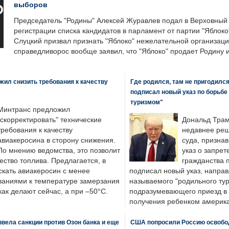
выборов
Председатель "Родины" Алексей Журавлев подал в Верховный 
регистрации списка кандидатов в парламент от партии "Яблок
Слуцкий призвал признать "Яблоко" нежелательной организаци
справедливорос вообще заявил, что "Яблоко" продает Родину 
ил снизить требования к качеству
Где родился, там не пригодилс
подписал новый указ по борьбе
туризмом"
Минтранс предложил
"скорректировать" технические
Дональд Трам
требования к качеству
недавнее реш
авиакеросина в сторону снижения.
суда, призна
По мнению ведомства, это позволит
указ о запрет
ество топлива. Предлагается, в
гражданства 
скать авиакеросин с менее
подписал новый указ, направ
ваниями к температуре замерзания
называемого "родильного тур
 как делают сейчас, а при –50°C.
подразумевающего приезд в 
получения ребенком америка
вела санкции против Озон банка и еще
США попросили Россию освобо