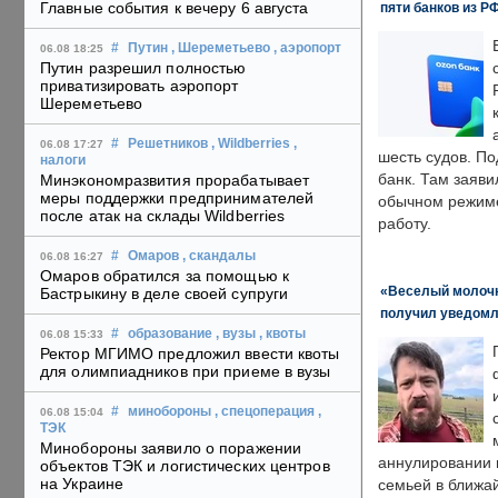
Главные события к вечеру 6 августа
пяти банков из Р
#
Путин
, Шереметьево
, аэропорт
06.08 18:25
Путин разрешил полностью
приватизировать аэропорт
Шереметьево
#
Решетников
, Wildberries
,
06.08 17:27
шесть судов. По
налоги
банк. Там заяви
Минэкономразвития прорабатывает
меры поддержки предпринимателей
обычном режиме
после атак на склады Wildberries
работу.
#
Омаров
, скандалы
06.08 16:27
Омаров обратился за помощью к
«Веселый молочни
Бастрыкину в деле своей супруги
получил уведомл
#
образование
, вузы
, квоты
06.08 15:33
Ректор МГИМО предложил ввести квоты
для олимпиадников при приеме в вузы
#
минобороны
, спецоперация
,
06.08 15:04
ТЭК
Минобороны заявило о поражении
аннулировании в
объектов ТЭК и логистических центров
на Украине
семьей в ближа