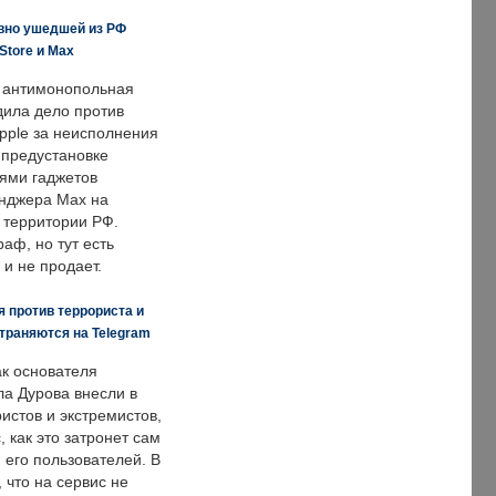
вно ушедшей из РФ
Store и Max
 антимонопольная
дила дело против
pple за неисполнения
 предустановке
ями гаджетов
енджера Max на
 территории РФ.
аф, но тут есть
 и не продает.
 против террориста и
траняются на Telegram
ак основателя
ла Дурова внесли в
истов и экстремистов,
, как это затронет сам
 его пользователей. В
что на сервис не