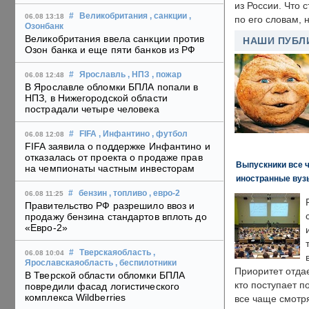
из России. Что 
#
Великобритания
, санкции
,
06.08 13:18
по его словам, н
Озонбанк
Великобритания ввела санкции против
НАШИ ПУБЛ
Озон банка и еще пяти банков из РФ
#
Ярославль
, НПЗ
, пожар
06.08 12:48
В Ярославле обломки БПЛА попали в
НПЗ, в Нижегородской области
пострадали четыре человека
#
FIFA
, Инфантино
, футбол
06.08 12:08
FIFA заявила о поддержке Инфантино и
отказалась от проекта о продаже прав
Выпускники все 
на чемпионаты частным инвесторам
иностранные вуз
#
бензин
, топливо
, евро-2
06.08 11:25
Правительство РФ разрешило ввоз и
продажу бензина стандартов вплоть до
«Евро-2»
#
Тверскаяобласть
,
06.08 10:04
Ярославскаяобласть
, беспилотники
Приоритет отда
В Тверской области обломки БПЛА
кто поступает п
повредили фасад логистического
комплекса Wildberries
все чаще смотря