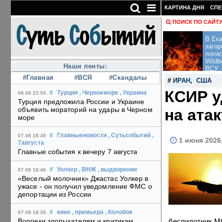
КАРТИНА ДНЯ
СПЕ
ПОИСК ПО САЙТ
В Ека
загор
логис
Wildb
Наши ленты:
ВСУ
#Главная
#ВСЯ
#Скандалы
#
ИРАН
,
США
КСИР у
#
Турция
, Черноеморе
, Украина
08.08 23:55
Турция предложила России и Украине
объявить мораторий на удары в Черном
на ата
море
#
Главныеновости
, Сутьсобытий
,
07.08 18:49
1 июня 2026
7августа
Главные события к вечеру 7 августа
#
Уолкер
, ВНЖ
, выдворение
07.08 18:46
«Веселый молочник» Джастас Уолкер в
ужасе - он получил уведомление ФМС о
депортации из России
#
кино
, премьера
, Колобок
07.08 18:35
беспилотник MQ
Вопреки злопыхателям и критикам,