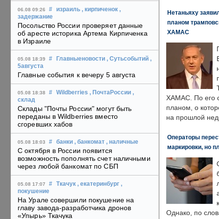
#
израиль
, кирпиченок
,
06.08 09:26
Нетаньяху заявил
задержание
планом трамповс
Посольство России проверяет данные
ХАМАС
об аресте историка Артема Кирпиченка
в Израиле
#
Главныеновости
, Сутьсобытий
,
05.08 18:39
5августа
Главные события к вечеру 5 августа
#
Wildberries
, ПочтаРоссии
,
05.08 18:38
ХАМАС. По его 
склад
планом, о кото
Склады "Почты России" могут быть
переданы в Wildberries вместо
на прошлой нед
сгоревших хабов
Операторы перест
#
банки
, банкомат
, наличные
05.08 18:03
маркировки, но п
С октября в России появится
возможность пополнять счет наличными
через любой банкомат по СБП
#
Ткачук
, екатеринбург
,
05.08 17:07
покушение
На Урале совершили покушение на
главу завода-разработчика дронов
Однако, по слов
«Упырь» Ткачука