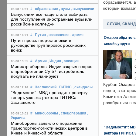
сбрасывается, а
который взимает
#
образование
, вузы
, выпускники
05.08 16:51
Выпускники все чаще стали выбирать
для поступления иностранные вузы или
российские колледжи
СЛУХИ, СКАН
#
Путин
, назначение
, армия
05.08 16:21
Омаров обратилс
Путин провел перестановки в
своей супруги
руководстве группировок российских
войск
#
Армия
, Индия
, авиация
05.08 13:55
Министр обороны Индии закрыл вопрос
о приобретении Су-57: истребитель
покупать не планируют
Курбан Омаров в
#
Заславский
, ГИТИС
, скандалы
05.08 12:16
видео, в которо
"Ведомости": МВД проводит проверку
Комитета Алекс
теперь уже экс-ректора ГИТИСа
Заславского
разобраться в с
#
Минобороны
, спецоперация
,
05.08 10:01
Украина
Минобороны заявило о поражении
"Ведомости": МВД
транспортно-логистических центров в
Киеве и Киевской области
ректора ГИТИСа 