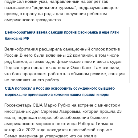
подписал новый указ, направленный на запрет так
называемого "родильного туризма", подразумевающего
приезд в страну на роды для получения ребенком
американского гражданства.
Великобритания ввела санкции против Озон банка и еще пяти
банков из РФ
Великобритания расширила санкционный список против
России.В него были включены 12 компаний, в том числе
ряд банков, а также одно физическое лицо и шесть судов.
Под санкции попал, в частности Озон банк. Там заявили,
что банк продолжает работать в обычном режиме, санкции
не повлияют на его работу.
США попросили Россию освободить осужденного бывшего
морпеха, не принявшего в колонии наших правил и норм
Госсекретарь США Марко Рубио на встрече с министром
иностранных дел Сергеем Лавровым, которая прошла 23
июля, подписал вопрос об освобождении бывшего
американского морского пехотинца Роберта Гилмана,
который с 2022 года находится в российской тюрьме.
Семья американца утверждает, что он впал в