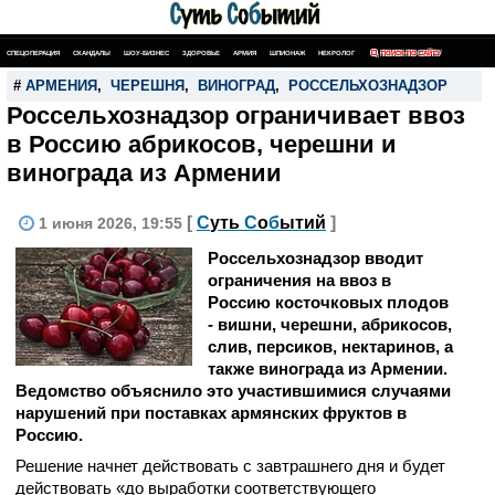
СПЕЦОПЕРАЦИЯ
СКАНДАЛЫ
ШОУ-БИЗНЕС
ЗДОРОВЬЕ
АРМИЯ
ШПИОНАЖ
НЕКРОЛОГ
ПОИСК ПО САЙТУ
#
АРМЕНИЯ
,
ЧЕРЕШНЯ
,
ВИНОГРАД
,
РОССЕЛЬХОЗНАДЗОР
Россельхознадзор ограничивает ввоз
в Россию абрикосов, черешни и
винограда из Армении
[
С
уть
С
о
б
ытий
]
1 июня 2026, 19:55
Россельхознадзор вводит
ограничения на ввоз в
Россию косточковых плодов
- вишни, черешни, абрикосов,
слив, персиков, нектаринов, а
также винограда из Армении.
Ведомство объяснило это участившимися случаями
нарушений при поставках армянских фруктов в
Россию.
Решение начнет действовать с завтрашнего дня и будет
действовать «до выработки соответствующего