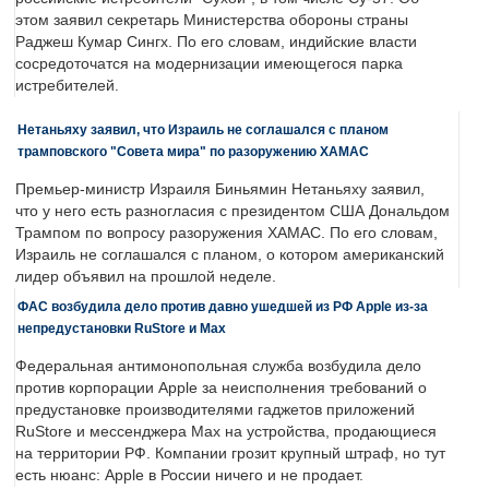
этом заявил секретарь Министерства обороны страны
Раджеш Кумар Сингх. По его словам, индийские власти
сосредоточатся на модернизации имеющегося парка
истребителей.
Нетаньяху заявил, что Израиль не соглашался с планом
трамповского "Совета мира" по разоружению ХАМАС
Премьер-министр Израиля Биньямин Нетаньяху заявил,
что у него есть разногласия с президентом США Дональдом
Трампом по вопросу разоружения ХАМАС. По его словам,
Израиль не соглашался с планом, о котором американский
лидер объявил на прошлой неделе.
ФАС возбудила дело против давно ушедшей из РФ Apple из-за
непредустановки RuStore и Max
Федеральная антимонопольная служба возбудила дело
против корпорации Apple за неисполнения требований о
предустановке производителями гаджетов приложений
RuStore и мессенджера Max на устройства, продающиеся
на территории РФ. Компании грозит крупный штраф, но тут
есть нюанс: Apple в России ничего и не продает.