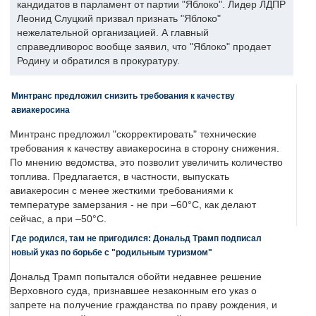
кандидатов в парламент от партии "Яблоко". Лидер ЛДПР
Леонид Слуцкий призвал признать "Яблоко"
нежелательной организацией. А главный
справедливорос вообще заявил, что "Яблоко" продает
Родину и обратился в прокуратуру.
Минтранс предложил снизить требования к качеству
авиакеросина
Минтранс предложил "скорректировать" технические
требования к качеству авиакеросина в сторону снижения.
По мнению ведомства, это позволит увеличить количество
топлива. Предлагается, в частности, выпускать
авиакеросин с менее жесткими требованиями к
температуре замерзания - не при –60°C, как делают
сейчас, а при –50°C.
Где родился, там не пригодился: Дональд Трамп подписал
новый указ по борьбе с "родильным туризмом"
Дональд Трамп попытался обойти недавнее решение
Верховного суда, признавшее незаконным его указ о
запрете на получение гражданства по праву рождения, и