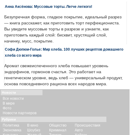
Анна Аксёнова: Муссовые торты. Легче легкого!
Безупречная форма, гладкое покрытие, идеальный разрез
— книга расскажет, как приготовить торт перфекциониста.
Вы увидите муссовые торты в разрезе и узнаете, как
приготовить каждый слой: бисквит, хрустящий слой,
начинку, мусс, покрытие.
Софи Дюпюи-Голье: Мир хлеба. 100 лучших рецептов домашнего
хлеба со всего мира
Аромат свежеиспеченного хлеба повышает уровень
эндорфинов, гормонов счастья. Это работает на
генетическом уровне, ведь хлеб — универсальный продукт,
основа повседневного рациона всех народов мира.
Новости
Все новости
В мире
Фото
Новости партнеров
Рубрики
Политика
В кино
Общество
Происшествия
Экономика
Шоубиз
Криминал
Авто