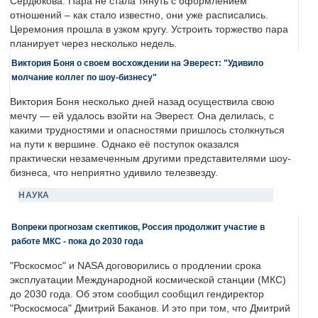
Сердюкова. Пара не стала тянуть с оформлением
отношений – как стало известно, они уже расписались.
Церемония прошла в узком кругу. Устроить торжество пара
планирует через несколько недель.
Виктория Боня о своем восхождении на Эверест: "Удивило
молчание коллег по шоу-бизнесу"
Виктория Боня несколько дней назад осуществила свою
мечту — ей удалось взойти на Эверест. Она делилась, с
какими трудностями и опасностями пришлось столкнуться
на пути к вершине. Однако её поступок оказался
практически незамеченным другими представителями шоу-
бизнеса, что неприятно удивило телезвезду.
НАУКА
Вопреки прогнозам скептиков, Россия продолжит участие в
работе МКС - пока до 2030 года
"Роскосмос" и NASA договорились о продлении срока
эксплуатации Международной космической станции (МКС)
до 2030 года. Об этом сообщил сообщил гендиректор
"Роскосмоса" Дмитрий Баканов. И это при том, что Дмитрий