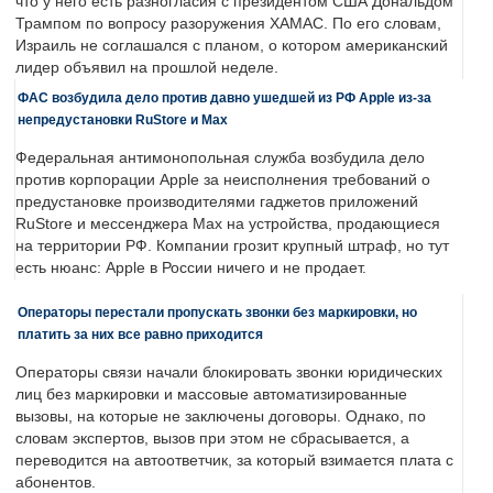
что у него есть разногласия с президентом США Дональдом
Трампом по вопросу разоружения ХАМАС. По его словам,
Израиль не соглашался с планом, о котором американский
лидер объявил на прошлой неделе.
ФАС возбудила дело против давно ушедшей из РФ Apple из-за
непредустановки RuStore и Max
Федеральная антимонопольная служба возбудила дело
против корпорации Apple за неисполнения требований о
предустановке производителями гаджетов приложений
RuStore и мессенджера Max на устройства, продающиеся
на территории РФ. Компании грозит крупный штраф, но тут
есть нюанс: Apple в России ничего и не продает.
Операторы перестали пропускать звонки без маркировки, но
платить за них все равно приходится
Операторы связи начали блокировать звонки юридических
лиц без маркировки и массовые автоматизированные
вызовы, на которые не заключены договоры. Однако, по
словам экспертов, вызов при этом не сбрасывается, а
переводится на автоответчик, за который взимается плата с
абонентов.