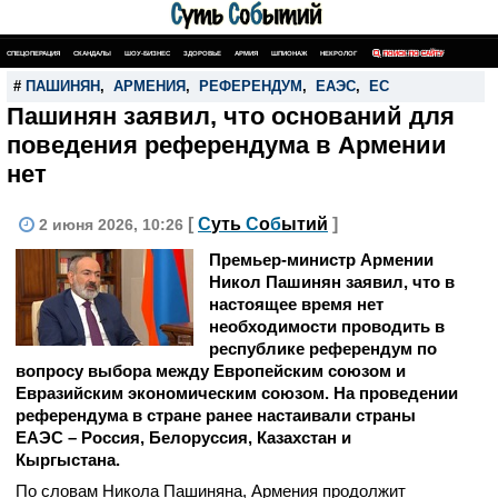
СПЕЦОПЕРАЦИЯ
СКАНДАЛЫ
ШОУ-БИЗНЕС
ЗДОРОВЬЕ
АРМИЯ
ШПИОНАЖ
НЕКРОЛОГ
ПОИСК ПО САЙТУ
#
ПАШИНЯН
,
АРМЕНИЯ
,
РЕФЕРЕНДУМ
,
ЕАЭС
,
ЕС
Пашинян заявил, что оснований для
поведения референдума в Армении
нет
[
С
уть
С
о
б
ытий
]
2 июня 2026, 10:26
Премьер-министр Армении
Никол Пашинян заявил, что в
настоящее время нет
необходимости проводить в
республике референдум по
вопросу выбора между Европейским союзом и
Евразийским экономическим союзом. На проведении
референдума в стране ранее настаивали страны
ЕАЭС – Россия, Белоруссия, Казахстан и
Кыргыстана.
По словам Никола Пашиняна, Армения продолжит