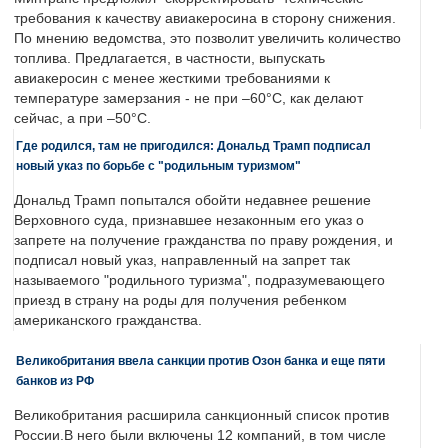
требования к качеству авиакеросина в сторону снижения.
По мнению ведомства, это позволит увеличить количество
топлива. Предлагается, в частности, выпускать
авиакеросин с менее жесткими требованиями к
температуре замерзания - не при –60°C, как делают
сейчас, а при –50°C.
Где родился, там не пригодился: Дональд Трамп подписал
новый указ по борьбе с "родильным туризмом"
Дональд Трамп попытался обойти недавнее решение
Верховного суда, признавшее незаконным его указ о
запрете на получение гражданства по праву рождения, и
подписал новый указ, направленный на запрет так
называемого "родильного туризма", подразумевающего
приезд в страну на роды для получения ребенком
американского гражданства.
Великобритания ввела санкции против Озон банка и еще пяти
банков из РФ
Великобритания расширила санкционный список против
России.В него были включены 12 компаний, в том числе