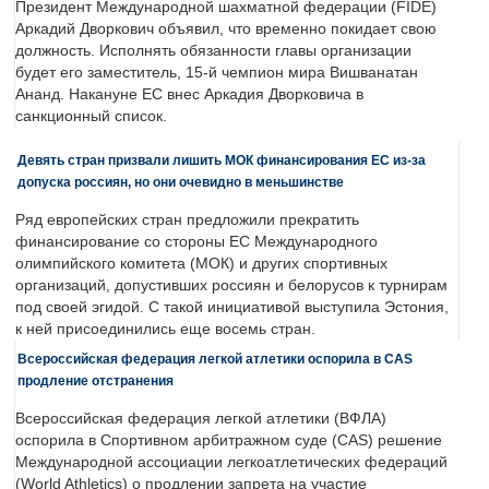
Президент Международной шахматной федерации (FIDE)
Аркадий Дворкович объявил, что временно покидает свою
должность. Исполнять обязанности главы организации
будет его заместитель, 15-й чемпион мира Вишванатан
Ананд. Накануне ЕС внес Аркадия Дворковича в
санкционный список.
Девять стран призвали лишить МОК финансирования ЕС из-за
допуска россиян, но они очевидно в меньшинстве
Ряд европейских стран предложили прекратить
финансирование со стороны ЕС Международного
олимпийского комитета (МОК) и других спортивных
организаций, допустивших россиян и белорусов к турнирам
под своей эгидой. С такой инициативой выступила Эстония,
к ней присоединились еще восемь стран.
Всероссийская федерация легкой атлетики оспорила в CAS
продление отстранения
Всероссийская федерация легкой атлетики (ВФЛА)
оспорила в Спортивном арбитражном суде (CAS) решение
Международной ассоциации легкоатлетических федераций
(World Athletics) о продлении запрета на участие