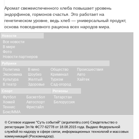
Аромат свежеиспеченного хлеба повышает уровень
эндорфинов, гормонов счастья. Это работает на
генетическом уровне, ведь хлеб — универсальный продукт,
основа повседневного рациона всех народов мира.
Новости
Все новости
В мире
Фото
Новости партнеров
Рубрики
Политика
В кино
Общество
Происшествия
Экономика
Шоубиз
Криминал
Авто
Культура
Желтый
Туризм
Хайтек
В театр
Здоровье
Сад-огород
Спорт
Регионы
Футбол
Баскетбол
Татарстан
Хоккей
Автоспорт
Белоруссия
Теннис
Фристайл
Бокс/ММА
© Сетевое издание "Суть событий" (argumentiru.com) Свидетельство о
регистрации Эл № ФС77-62778 от 18.08.2015 года. Выдано Федеральной
службой по надзору в сфере связи, информационных технологий и массовых
коммуникаций (Роскомнадзор).