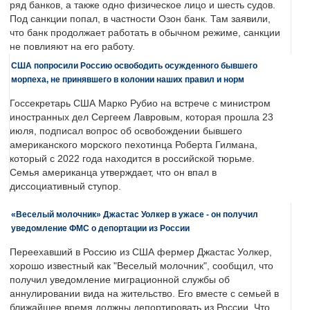
ряд банков, а также одно физическое лицо и шесть судов.
Под санкции попал, в частности Озон банк. Там заявили,
что банк продолжает работать в обычном режиме, санкции
не повлияют на его работу.
США попросили Россию освободить осужденного бывшего
морпеха, не принявшего в колонии наших правил и норм
Госсекретарь США Марко Рубио на встрече с министром
иностранных дел Сергеем Лавровым, которая прошла 23
июля, подписал вопрос об освобождении бывшего
американского морского пехотинца Роберта Гилмана,
который с 2022 года находится в российской тюрьме.
Семья американца утверждает, что он впал в
диссоциативный ступор.
«Веселый молочник» Джастас Уолкер в ужасе - он получил
уведомление ФМС о депортации из России
Переехавший в Россию из США фермер Джастас Уолкер,
хорошо известный как "Веселый молочник", сообщил, что
получил уведомление миграционной службы об
аннулировании вида на жительство. Его вместе с семьей в
ближайшее время должны депортировать из России. Что