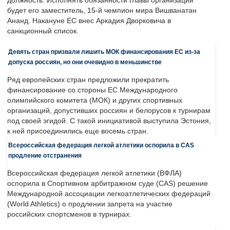
должность. Исполнять обязанности главы организации
будет его заместитель, 15-й чемпион мира Вишванатан
Ананд. Накануне ЕС внес Аркадия Дворковича в
санкционный список.
Девять стран призвали лишить МОК финансирования ЕС из-за
допуска россиян, но они очевидно в меньшинстве
Ряд европейских стран предложили прекратить
финансирование со стороны ЕС Международного
олимпийского комитета (МОК) и других спортивных
организаций, допустивших россиян и белорусов к турнирам
под своей эгидой. С такой инициативой выступила Эстония,
к ней присоединились еще восемь стран.
Всероссийская федерация легкой атлетики оспорила в CAS
продление отстранения
Всероссийская федерация легкой атлетики (ВФЛА)
оспорила в Спортивном арбитражном суде (CAS) решение
Международной ассоциации легкоатлетических федераций
(World Athletics) о продлении запрета на участие
российских спортсменов в турнирах.