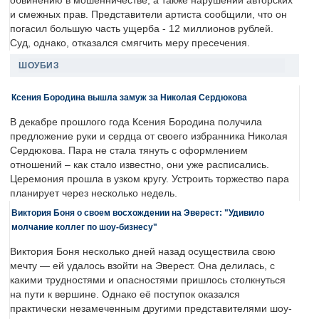
обвинению в мошенничестве, а также нарушении авторских
и смежных прав. Представители артиста сообщили, что он
погасил большую часть ущерба - 12 миллионов рублей.
Суд, однако, отказался смягчить меру пресечения.
ШОУБИЗ
Ксения Бородина вышла замуж за Николая Сердюкова
В декабре прошлого года Ксения Бородина получила
предложение руки и сердца от своего избранника Николая
Сердюкова. Пара не стала тянуть с оформлением
отношений – как стало известно, они уже расписались.
Церемония прошла в узком кругу. Устроить торжество пара
планирует через несколько недель.
Виктория Боня о своем восхождении на Эверест: "Удивило
молчание коллег по шоу-бизнесу"
Виктория Боня несколько дней назад осуществила свою
мечту — ей удалось взойти на Эверест. Она делилась, с
какими трудностями и опасностями пришлось столкнуться
на пути к вершине. Однако её поступок оказался
практически незамеченным другими представителями шоу-