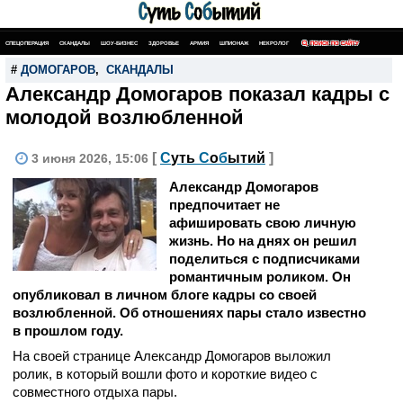
СПЕЦОПЕРАЦИЯ
СКАНДАЛЫ
ШОУ-БИЗНЕС
ЗДОРОВЬЕ
АРМИЯ
ШПИОНАЖ
НЕКРОЛОГ
ПОИСК ПО САЙТУ
#
ДОМОГАРОВ
,
СКАНДАЛЫ
Александр Домогаров показал кадры с
молодой возлюбленной
[
С
уть
С
о
б
ытий
]
3 июня 2026, 15:06
Александр Домогаров
предпочитает не
афишировать свою личную
жизнь. Но на днях он решил
поделиться с подписчиками
романтичным роликом. Он
опубликовал в личном блоге кадры со своей
возлюбленной. Об отношениях пары стало известно
в прошлом году.
На своей странице Александр Домогаров выложил
ролик, в который вошли фото и короткие видео с
совместного отдыха пары.