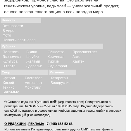
эндорфинов, гормонов счастья. Это работает на
генетическом уровне, ведь хлеб — универсальный продукт,
основа повседневного рациона всех народов мира.
Новости
Все новости
В мире
Фото
Новости партнеров
Рубрики
Политика
В кино
Общество
Происшествия
Экономика
Шоубиз
Криминал
Авто
Культура
Желтый
Туризм
Хайтек
В театр
Здоровье
Сад-огород
Спорт
Регионы
Футбол
Баскетбол
Татарстан
Хоккей
Автоспорт
Белоруссия
Теннис
Фристайл
Бокс/ММА
© Сетевое издание "Суть событий" (argumentiru.com) Свидетельство о
регистрации Эл № ФС77-62778 от 18.08.2015 года. Выдано Федеральной
службой по надзору в сфере связи, информационных технологий и массовых
коммуникаций (Роскомнадзор).
О РЕДАКЦИИ
,
РЕКЛАМА
+7 (495) 638-52-63
Использование в Интернет-пространстве и других СМИ текстов, фото и