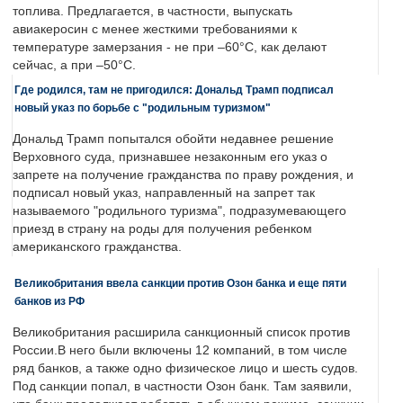
топлива. Предлагается, в частности, выпускать
авиакеросин с менее жесткими требованиями к
температуре замерзания - не при –60°C, как делают
сейчас, а при –50°C.
Где родился, там не пригодился: Дональд Трамп подписал
новый указ по борьбе с "родильным туризмом"
Дональд Трамп попытался обойти недавнее решение
Верховного суда, признавшее незаконным его указ о
запрете на получение гражданства по праву рождения, и
подписал новый указ, направленный на запрет так
называемого "родильного туризма", подразумевающего
приезд в страну на роды для получения ребенком
американского гражданства.
Великобритания ввела санкции против Озон банка и еще пяти
банков из РФ
Великобритания расширила санкционный список против
России.В него были включены 12 компаний, в том числе
ряд банков, а также одно физическое лицо и шесть судов.
Под санкции попал, в частности Озон банк. Там заявили,