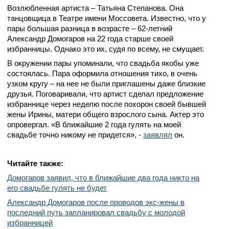
Возлюбленная артиста – Татьяна Степанова. Она
танцовщица в Театре имени Моссовета. Известно, что у
пары большая разница в возрасте – 62-летний
Александр Домогаров на 22 года старше своей
избранницы. Однако это их, судя по всему, не смущает.
В окружении пары упоминали, что свадьба якобы уже
состоялась. Пара оформила отношения тихо, в очень
узком кругу – на нее не были приглашены даже близкие
друзья. Поговаривали, что артист сделал предложение
избраннице через неделю после похорон своей бывшей
жены Ирины, матери общего взрослого сына. Актер это
опровергал. «В ближайшие 2 года гулять на моей
свадьбе точно никому не придется», -
заявлял
он.
Читайте также:
Домогаров заявил, что в ближайшие два года никто на
его свадьбе гулять не будет
Александр Домогаров после проводов экс-жены в
последний путь запланировал свадьбу с молодой
избранницей