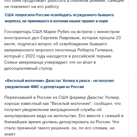
что банк продолжает работать в обычном режиме, санкции
не повлияют на его работу.
США попросили Россию освободить осужденного бывшего
морпеха, не принявшего в колонии наших правил и норм
Госсекретарь США Марко Рубио на встрече с министром
иностранных дел Сергеем Лавровым, которая прошла 23
июля, подписал вопрос об освобождении бывшего
американского морского пехотинца Роберта Гилмана,
который с 2022 года находится в российской тюрьме.
Семья американца утверждает, что он впал в
диссоциативный ступор.
«Веселый молочник» Джастас Уолкер в ужасе - он получил
уведомление ФМС о депортации из России
Переехавший в Россию из США фермер Джастас Уолкер,
хорошо известный как "Веселый молочник", сообщил, что
получил уведомление миграционной службы об
аннулировании вида на жительство. Его вместе с семьей в
ближайшее время должны депортировать из России. Что
стало причиной такого решения, он, по его словам, не
знает.