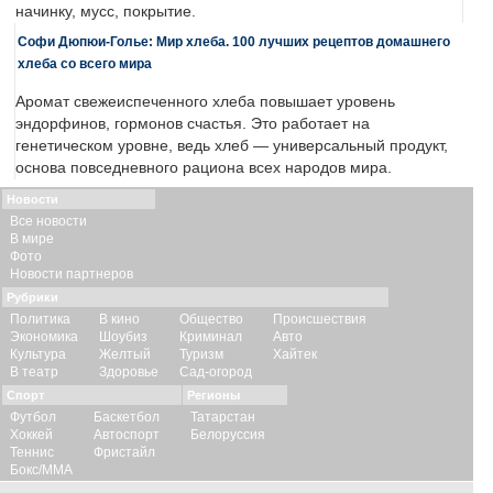
начинку, мусс, покрытие.
Софи Дюпюи-Голье: Мир хлеба. 100 лучших рецептов домашнего
хлеба со всего мира
Аромат свежеиспеченного хлеба повышает уровень
эндорфинов, гормонов счастья. Это работает на
генетическом уровне, ведь хлеб — универсальный продукт,
основа повседневного рациона всех народов мира.
Новости
Все новости
В мире
Фото
Новости партнеров
Рубрики
Политика
В кино
Общество
Происшествия
Экономика
Шоубиз
Криминал
Авто
Культура
Желтый
Туризм
Хайтек
В театр
Здоровье
Сад-огород
Спорт
Регионы
Футбол
Баскетбол
Татарстан
Хоккей
Автоспорт
Белоруссия
Теннис
Фристайл
Бокс/ММА