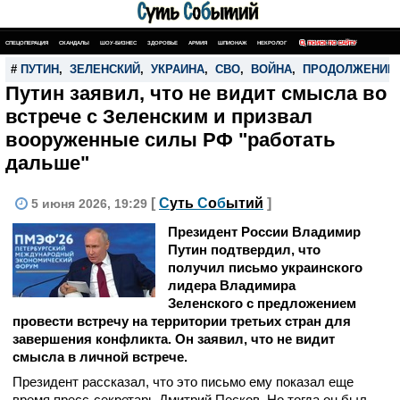
СПЕЦОПЕРАЦИЯ
СКАНДАЛЫ
ШОУ-БИЗНЕС
ЗДОРОВЬЕ
АРМИЯ
ШПИОНАЖ
НЕКРОЛОГ
ПОИСК ПО САЙТУ
#
ПУТИН
,
ЗЕЛЕНСКИЙ
,
УКРАИНА
,
СВО
,
ВОЙНА
,
ПРОДОЛЖЕНИЕ
Путин заявил, что не видит смысла во
встрече с Зеленским и призвал
вооруженные силы РФ "работать
дальше"
[
С
уть
С
о
б
ытий
]
5 июня 2026, 19:29
Президент России Владимир
Путин подтвердил, что
получил письмо украинского
лидера Владимира
Зеленского с предложением
провести встречу на территории третьих стран для
завершения конфликта. Он заявил, что не видит
смысла в личной встрече.
Президент рассказал, что это письмо ему показал еще
время пресс-секретарь Дмитрий Песков. Но тогда он был