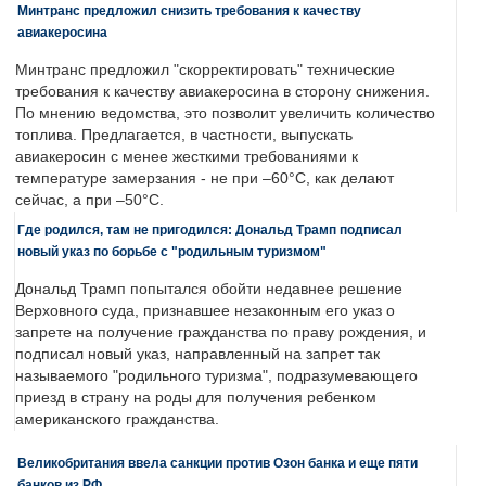
Минтранс предложил снизить требования к качеству
авиакеросина
Минтранс предложил "скорректировать" технические
требования к качеству авиакеросина в сторону снижения.
По мнению ведомства, это позволит увеличить количество
топлива. Предлагается, в частности, выпускать
авиакеросин с менее жесткими требованиями к
температуре замерзания - не при –60°C, как делают
сейчас, а при –50°C.
Где родился, там не пригодился: Дональд Трамп подписал
новый указ по борьбе с "родильным туризмом"
Дональд Трамп попытался обойти недавнее решение
Верховного суда, признавшее незаконным его указ о
запрете на получение гражданства по праву рождения, и
подписал новый указ, направленный на запрет так
называемого "родильного туризма", подразумевающего
приезд в страну на роды для получения ребенком
американского гражданства.
Великобритания ввела санкции против Озон банка и еще пяти
банков из РФ