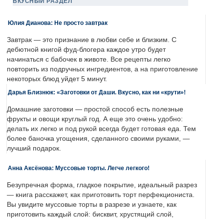
ВКУСНЫЙ РАЗДЕЛ
Юлия Дианова: Не просто завтрак
Завтрак — это признание в любви себе и близким. С
дебютной книгой фуд-блогера каждое утро будет
начинаться с бабочек в животе. Все рецепты легко
повторить из подручных ингредиентов, а на приготовление
некоторых блюд уйдет 5 минут.
Дарья Близнюк: «Заготовки от Даши. Вкусно, как ни «крути»!
Домашние заготовки — простой способ есть полезные
фрукты и овощи круглый год. А еще это очень удобно:
делать их легко и под рукой всегда будет готовая еда. Тем
более баночка угощения, сделанного своими руками, —
лучший подарок.
Анна Аксёнова: Муссовые торты. Легче легкого!
Безупречная форма, гладкое покрытие, идеальный разрез
— книга расскажет, как приготовить торт перфекциониста.
Вы увидите муссовые торты в разрезе и узнаете, как
приготовить каждый слой: бисквит, хрустящий слой,