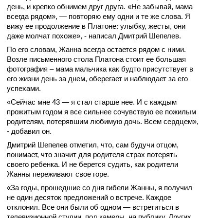
день, и крепко обнимем друг друга. «Не забывай, мама
всегда рядом», — повторяю ему одни и те же слова. Я
вижу ее продолжение в Платоне: улыбку, жесты, они
даже молчат похоже», - написал Дмитрий Шепелев.
По его словам, Жанна всегда остается рядом с ними.
Возле письменного стола Платона стоит ее большая
фотография – мама мальчика как будто присутствует в
его жизни день за днем, оберегает и наблюдает за его
успехами.
«Сейчас мне 43 — я стал старше нее. И с каждым
прожитым годом я все сильнее сочувствую ее пожилым
родителям, потерявшим любимую дочь. Всем сердцем»,
- добавил он.
Дмитрий Шепелев отметил, что, сам будучи отцом,
понимает, что значит для родителя страх потерять
своего ребенка. И не берется судить, как родители
Жанны переживают свое горе.
«За годы, прошедшие со дня гибели Жанны, я получил
не один десяток предложений о встрече. Каждое
отклонил. Все они были об одном — встретиться в
телевизионной студии, под камеры, на публику. Других