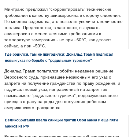
Минтранс предложил "скорректировать" технические
требования к качеству авиакеросина в сторону снижения.
По мнению ведомства, это позволит увеличить количество
топлива. Предлагается, в частности, выпускать
авиакеросин с менее жесткими требованиями к
температуре замерзания - не при –60°C, как делают
сейчас, а при –50°C.
Где родился, там не пригодился: Дональд Трамп подписал
новый указ по борьбе с "родильным туризмом"
Дональд Трамп попытался обойти недавнее решение
Верховного суда, признавшее незаконным его указ о
запрете на получение гражданства по праву рождения, и
подписал новый указ, направленный на запрет так
называемого "родильного туризма", подразумевающего
приезд в страну на роды для получения ребенком
американского гражданства.
Великобритания ввела санкции против Озон банка и еще пяти
банков из РФ
Великобритания расширила санкционный список против