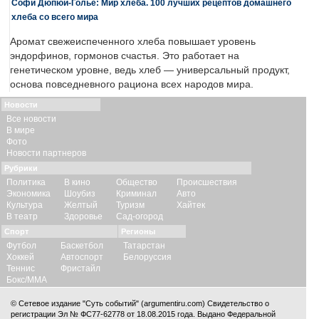
Софи Дюпюи-Голье: Мир хлеба. 100 лучших рецептов домашнего
хлеба со всего мира
Аромат свежеиспеченного хлеба повышает уровень
эндорфинов, гормонов счастья. Это работает на
генетическом уровне, ведь хлеб — универсальный продукт,
основа повседневного рациона всех народов мира.
Новости
Все новости
В мире
Фото
Новости партнеров
Рубрики
Политика
В кино
Общество
Происшествия
Экономика
Шоубиз
Криминал
Авто
Культура
Желтый
Туризм
Хайтек
В театр
Здоровье
Сад-огород
Спорт
Регионы
Футбол
Баскетбол
Татарстан
Хоккей
Автоспорт
Белоруссия
Теннис
Фристайл
Бокс/ММА
© Сетевое издание "Суть событий" (argumentiru.com) Свидетельство о
регистрации Эл № ФС77-62778 от 18.08.2015 года. Выдано Федеральной