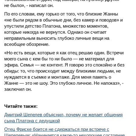
не было», - написал он.
По его словам, ему горько от того, что близкие Жанны
«не были рядом в обычные дни, без камер и поводов» и
упустили детство Платона, множество моментов,
которые никогда не вернутся. Однако он считает
неправильным выносить глубоко личные вещи на
всеобщее обозрение.
«Но есть вещи, которые я как отец решаю один. Встречи
моего сына с кем бы то ни было — не материал для
эфира. Семья — не контент. Я говорю это спокойно и без
обиды: то, что происходит между близкими людьми, не
нуждается в съемке и монтаже. Для меня память о
Жанне — это не шоу. Это глубоко личное. Не напоказ», -
заключил он.
Читайте также:
Дмитрий Шепелев объяснил, почему не желает общения
сына Платона с дедушкой
Отец Фриске боится не сдержаться при встрече с
Шепелевым: «Начинается какое-то нехорошее состояние