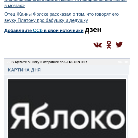
в мозгах»
Отец Жанны Фриске рассказал о том, что говорят его
внуку Платону про бабушку и дедушку
дзен
Добавляйте
CСб
в свои источники
22
Выделите ошибку и отправьте по
CTRL+ENTER
sm / sm
КАРТИНА ДНЯ