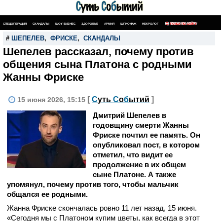
СПЕЦОПЕРАЦИЯ
СКАНДАЛЫ
ШОУ-БИЗНЕС
ЗДОРОВЬЕ
АРМИЯ
ШПИОНАЖ
НЕКРОЛОГ
ПОИСК ПО САЙТУ
#
ШЕПЕЛЕВ
,
ФРИСКЕ
,
СКАНДАЛЫ
Шепелев рассказал, почему против
общения сына Платона с родными
Жанны Фриске
[
С
уть
С
о
б
ытий
]
15 июня 2026, 15:15
Дмитрий Шепелев в
годовщину смерти Жанны
Фриске почтил ее память. Он
опубликовал пост, в котором
отметил, что видит ее
продолжение в их общем
сыне Платоне. А также
упомянул, почему против того, чтобы мальчик
общался ее родными.
Жанна Фриске скончалась ровно 11 лет назад, 15 июня.
«Сегодня мы с Платоном купим цветы, как всегда в этот