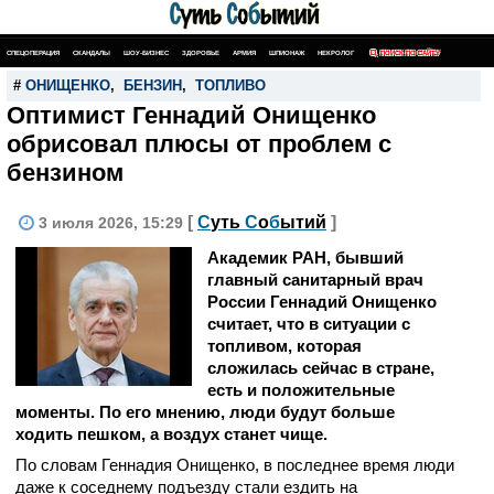
СПЕЦОПЕРАЦИЯ
СКАНДАЛЫ
ШОУ-БИЗНЕС
ЗДОРОВЬЕ
АРМИЯ
ШПИОНАЖ
НЕКРОЛОГ
ПОИСК ПО САЙТУ
#
ОНИЩЕНКО
,
БЕНЗИН
,
ТОПЛИВО
Оптимист Геннадий Онищенко
обрисовал плюсы от проблем с
бензином
[
С
уть
С
о
б
ытий
]
3 июля 2026, 15:29
Академик РАН, бывший
главный санитарный врач
России Геннадий Онищенко
считает, что в ситуации с
топливом, которая
сложилась сейчас в стране,
есть и положительные
моменты. По его мнению, люди будут больше
ходить пешком, а воздух станет чище.
По словам Геннадия Онищенко, в последнее время люди
даже к соседнему подъезду стали ездить на