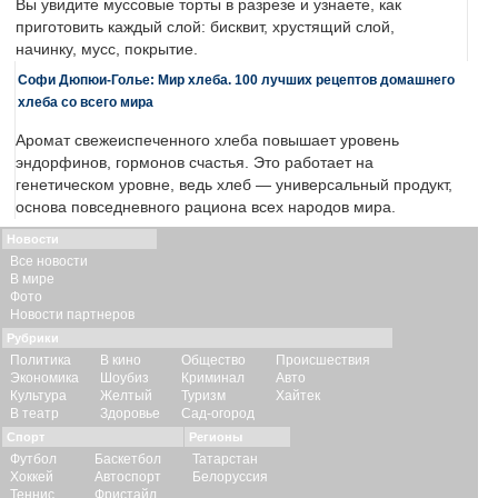
Вы увидите муссовые торты в разрезе и узнаете, как
приготовить каждый слой: бисквит, хрустящий слой,
начинку, мусс, покрытие.
Софи Дюпюи-Голье: Мир хлеба. 100 лучших рецептов домашнего
хлеба со всего мира
Аромат свежеиспеченного хлеба повышает уровень
эндорфинов, гормонов счастья. Это работает на
генетическом уровне, ведь хлеб — универсальный продукт,
основа повседневного рациона всех народов мира.
Новости
Все новости
В мире
Фото
Новости партнеров
Рубрики
Политика
В кино
Общество
Происшествия
Экономика
Шоубиз
Криминал
Авто
Культура
Желтый
Туризм
Хайтек
В театр
Здоровье
Сад-огород
Спорт
Регионы
Футбол
Баскетбол
Татарстан
Хоккей
Автоспорт
Белоруссия
Теннис
Фристайл