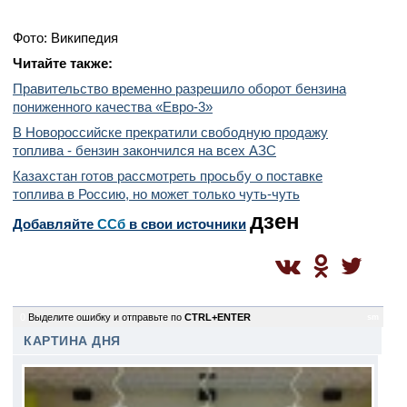
Фото: Википедия
Читайте также:
Правительство временно разрешило оборот бензина
пониженного качества «Евро-3»
В Новороссийске прекратили свободную продажу
топлива - бензин закончился на всех АЗС
Казахстан готов рассмотреть просьбу о поставке
топлива в Россию, но может только чуть-чуть
дзен
Добавляйте
CСб
в свои источники
0
Выделите ошибку и отправьте по
CTRL+ENTER
sm
КАРТИНА ДНЯ