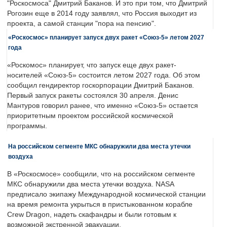
"Роскосмоса" Дмитрий Баканов. И это при том, что Дмитрий
Рогозин еще в 2014 году заявлял, что Россия выходит из
проекта, а самой станции "пора на пенсию".
«Роскосмос» планирует запуск двух ракет «Союз-5» летом 2027
года
«Роскомос» планирует, что запуск еще двух ракет-
носителей «Союз-5» состоится летом 2027 года. Об этом
сообщил гендиректор госкорпорации Дмитрий Баканов.
Первый запуск ракеты состоялся 30 апреля. Денис
Мантуров говорил ранее, что именно «Союз-5» остается
приоритетным проектом российской космической
программы.
На российском сегменте МКС обнаружили два места утечки
воздуха
В «Роскосмосе» сообщили, что на российском сегменте
МКС обнаружили два места утечки воздуха. NASA
предписало экипажу Международной космической станции
на время ремонта укрыться в пристыкованном корабле
Crew Dragon, надеть скафандры и были готовым к
возможной экстренной эвакуации.