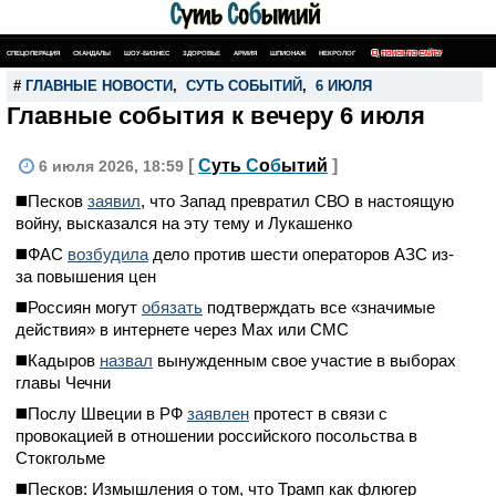
СПЕЦОПЕРАЦИЯ
СКАНДАЛЫ
ШОУ-БИЗНЕС
ЗДОРОВЬЕ
АРМИЯ
ШПИОНАЖ
НЕКРОЛОГ
ПОИСК ПО САЙТУ
#
ГЛАВНЫЕ НОВОСТИ
,
СУТЬ СОБЫТИЙ
,
6 ИЮЛЯ
Главные события к вечеру 6 июля
[
С
уть
С
о
б
ытий
]
6 июля 2026, 18:59
◼️Песков
заявил
, что Запад превратил СВО в настоящую
войну, высказался на эту тему и Лукашенко
◼️ФАС
возбудила
дело против шести операторов АЗС из-
за повышения цен
◼️Россиян могут
обязать
подтверждать все «значимые
действия» в интернете через Max или СМС
◼️Кадыров
назвал
вынужденным свое участие в выборах
главы Чечни
◼️Послу Швеции в РФ
заявлен
протест в связи с
провокацией в отношении российского посольства в
Стокгольме
◼️Песков: Измышления о том, что Трамп как флюгер