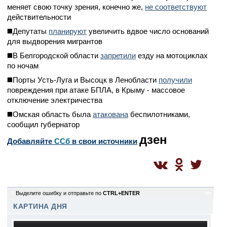
меняет свою точку зрения, конечно же,
не соответствуют
действительности
◼️Депутаты
планируют
увеличить вдвое число оснований
для выдворения мигрантов
◼️В Белгородской области
запретили
езду на мотоциклах
по ночам
◼️Порты Усть-Луга и Высоцк в Ленобласти
получили
повреждения при атаке БПЛА, в Крыму - массовое
отключение электричества
◼️Омская область была
атакована
беспилотниками,
сообщил губернатор
дзен
Добавляйте
CСб
в свои источники
0
Выделите ошибку и отправьте по
CTRL+ENTER
sm
КАРТИНА ДНЯ