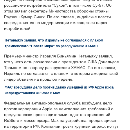
российские истребители "Сухой", в том числе Су-57. Об
этом заявил секретарь Министерства обороны страны
Раджеш Кумар Сингх. По его словам, индийские власти
сосредоточатся на модернизации имеющегося парка
истребителей.
Нетаньяху заявил, что Израиль не соглашался с планом
трамповского "Совета мира" по разоружению ХАМАС
Премьер-министр Израиля Биньямин Нетаньяху заявил,
что у него есть разногласия с президентом США Дональдом
Трампом по вопросу разоружения ХАМАС. По его словам,
Израиль не соглашался с планом, о котором американский
лидер объявил на прошлой неделе.
ФАС возбудила дело против давно ушедшей из РФ Apple из-за
непредустановки RuStore и Max
Федеральная антимонопольная служба возбудила дело
против корпорации Apple за неисполнения требований о
предустановке производителями гаджетов приложений
RuStore и мессенджера Max на устройства, продающиеся
на территории РФ. Компании грозит крупный штраф, но тут