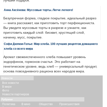
лучший подарок.
Анна Аксёнова: Муссовые торты. Легче легкого!
Безупречная форма, гладкое покрытие, идеальный разрез
— книга расскажет, как приготовить торт перфекциониста.
Вы увидите муссовые торты в разрезе и узнаете, как
приготовить каждый слой: бисквит, хрустящий слой,
начинку, мусс, покрытие.
Софи Дюпюи-Голье: Мир хлеба. 100 лучших рецептов домашнего
хлеба со всего мира
Аромат свежеиспеченного хлеба повышает уровень
эндорфинов, гормонов счастья. Это работает на
генетическом уровне, ведь хлеб — универсальный продукт,
основа повседневного рациона всех народов мира.
Новости
Все новости
В мире
Фото
Новости партнеров
Рубрики
Политика
В кино
Общество
Происшествия