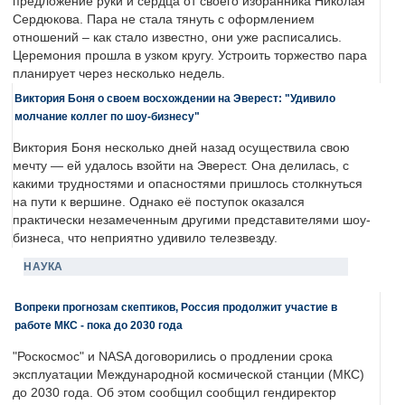
предложение руки и сердца от своего избранника Николая
Сердюкова. Пара не стала тянуть с оформлением
отношений – как стало известно, они уже расписались.
Церемония прошла в узком кругу. Устроить торжество пара
планирует через несколько недель.
Виктория Боня о своем восхождении на Эверест: "Удивило
молчание коллег по шоу-бизнесу"
Виктория Боня несколько дней назад осуществила свою
мечту — ей удалось взойти на Эверест. Она делилась, с
какими трудностями и опасностями пришлось столкнуться
на пути к вершине. Однако её поступок оказался
практически незамеченным другими представителями шоу-
бизнеса, что неприятно удивило телезвезду.
НАУКА
Вопреки прогнозам скептиков, Россия продолжит участие в
работе МКС - пока до 2030 года
"Роскосмос" и NASA договорились о продлении срока
эксплуатации Международной космической станции (МКС)
до 2030 года. Об этом сообщил сообщил гендиректор