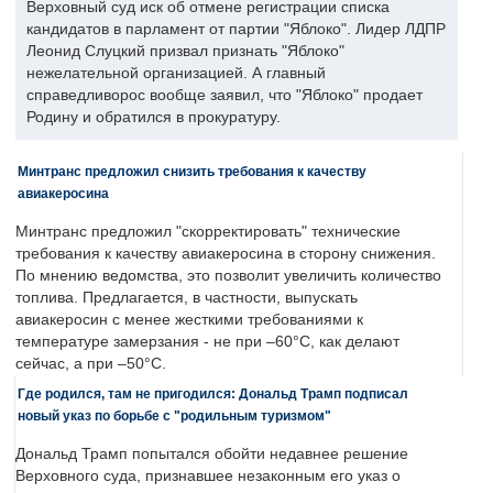
Верховный суд иск об отмене регистрации списка
кандидатов в парламент от партии "Яблоко". Лидер ЛДПР
Леонид Слуцкий призвал признать "Яблоко"
нежелательной организацией. А главный
справедливорос вообще заявил, что "Яблоко" продает
Родину и обратился в прокуратуру.
Минтранс предложил снизить требования к качеству
авиакеросина
Минтранс предложил "скорректировать" технические
требования к качеству авиакеросина в сторону снижения.
По мнению ведомства, это позволит увеличить количество
топлива. Предлагается, в частности, выпускать
авиакеросин с менее жесткими требованиями к
температуре замерзания - не при –60°C, как делают
сейчас, а при –50°C.
Где родился, там не пригодился: Дональд Трамп подписал
новый указ по борьбе с "родильным туризмом"
Дональд Трамп попытался обойти недавнее решение
Верховного суда, признавшее незаконным его указ о