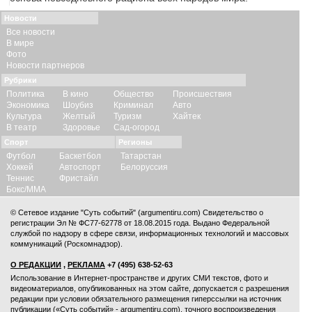
Новости
Все новости
В мире
Фото
Новости партнеров
Рубрики
Политика
В кино
Общество
Происшествия
Экономика
Шоубиз
Криминал
Авто
Культура
Желтый
Туризм
Хайтек
В театр
Здоровье
Сад-огород
Спорт
Регионы
Футбол
Баскетбол
Татарстан
Хоккей
Автоспорт
Белоруссия
Теннис
Фристайл
Бокс/ММА
© Сетевое издание "Суть событий" (argumentiru.com) Свидетельство о
регистрации Эл № ФС77-62778 от 18.08.2015 года. Выдано Федеральной
службой по надзору в сфере связи, информационных технологий и массовых
коммуникаций (Роскомнадзор).
О РЕДАКЦИИ
,
РЕКЛАМА
+7 (495) 638-52-63
Использование в Интернет-пространстве и других СМИ текстов, фото и
видеоматериалов, опубликованных на этом сайте, допускается с
разрешения
редакции
при условии обязательного размещения гиперссылки на источник
публикации («Суть событий» - argumentiru.com), точного воспроизведения