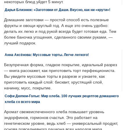
некоторых блюд уйдет 5 минут.
Дарья Близнюк: «Заготовки от Даши. Вкусно, как ни «крути»!
Домашние заготовки — простой способ есть полезные
фрукты и овощи круглый год. А еще это очень удобно:
делать их легко и под рукой всегда будет готовая еда. Тем
более баночка угощения, сделанного своими руками, —
лучший подарок.
Анна Аксёнова: Муссовые торты. Легче легкого!
Безупречная форма, гладкое покрытие, идеальный разрез
— книга расскажет, как приготовить торт перфекциониста.
Вы увидите муссовые торты в разрезе и узнаете, как
приготовить каждый слой: бисквит, хрустящий слой,
начинку, мусс, покрытие.
Софи Дюпюи-Голье: Мир хлеба. 100 лучших рецептов домашнего
хлеба со всего мира
Аромат свежеиспеченного хлеба повышает уровень
эндорфинов, гормонов счастья. Это работает на
генетическом уровне, ведь хлеб — универсальный продукт,
основа повседневного рациона всех народов мира.