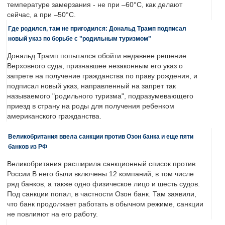
температуре замерзания - не при –60°C, как делают
сейчас, а при –50°C.
Где родился, там не пригодился: Дональд Трамп подписал
новый указ по борьбе с "родильным туризмом"
Дональд Трамп попытался обойти недавнее решение
Верховного суда, признавшее незаконным его указ о
запрете на получение гражданства по праву рождения, и
подписал новый указ, направленный на запрет так
называемого "родильного туризма", подразумевающего
приезд в страну на роды для получения ребенком
американского гражданства.
Великобритания ввела санкции против Озон банка и еще пяти
банков из РФ
Великобритания расширила санкционный список против
России.В него были включены 12 компаний, в том числе
ряд банков, а также одно физическое лицо и шесть судов.
Под санкции попал, в частности Озон банк. Там заявили,
что банк продолжает работать в обычном режиме, санкции
не повлияют на его работу.