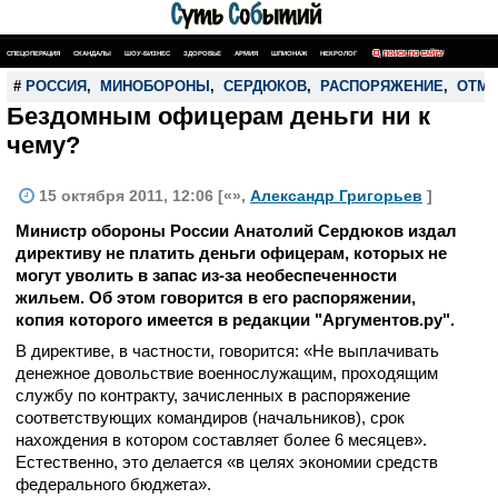
СПЕЦОПЕРАЦИЯ
СКАНДАЛЫ
ШОУ-БИЗНЕС
ЗДОРОВЬЕ
АРМИЯ
ШПИОНАЖ
НЕКРОЛОГ
ПОИСК ПО САЙТУ
#
РОССИЯ
,
МИНОБОРОНЫ
,
СЕРДЮКОВ
,
РАСПОРЯЖЕНИЕ
,
ОТМЕ
Бездомным офицерам деньги ни к
чему?
15 октября 2011, 12:06 [«»,
Александр Григорьев
]
Министр обороны России Анатолий Сердюков издал
директиву не платить деньги офицерам, которых не
могут уволить в запас из-за необеспеченности
жильем. Об этом говорится в его распоряжении,
копия которого имеется в редакции "Аргументов.ру".
В директиве, в частности, говорится: «Не выплачивать
денежное довольствие военнослужащим, проходящим
службу по контракту, зачисленных в распоряжение
соответствующих командиров (начальников), срок
нахождения в котором составляет более 6 месяцев».
Естественно, это делается «в целях экономии средств
федерального бюджета».