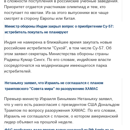
в сложности поступления в российские учебные заведения.
Приоритет отдается участникам олимпиад и тем, кто
поступает по квотам. Из-за этого выпускники все чаще
смотрят в сторону Европы или Китая.
Министр обороны Индии закрыл вопрос о приобретении Су-57:
истребитель покупать не планируют
Индия не намерена в ближайшее время закупать новые
российские истребители "Сухой", в том числе Су-57. Об
этом заявил секретарь Министерства обороны страны
Раджеш Кумар Сингх. По его словам, индийские власти
сосредоточатся на модернизации имеющегося парка
истребителей.
Нетаньяху заявил, что Израиль не соглашался с планом
трамповского "Совета мира" по разоружению ХАМАС
Премьер-министр Израиля Биньямин Нетаньяху заявил,
что у него есть разногласия с президентом США Дональдом
Трампом по вопросу разоружения ХАМАС. По его словам,
Израиль не соглашался с планом, о котором американский
лидер объявил на прошлой неделе.
ФАС возбудила дело против давно ушедшей из РФ Apple из-за