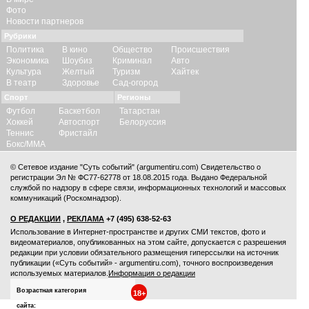
Фото
Новости партнеров
Рубрики
Политика
В кино
Общество
Происшествия
Экономика
Шоубиз
Криминал
Авто
Культура
Желтый
Туризм
Хайтек
В театр
Здоровье
Сад-огород
Спорт
Регионы
Футбол
Баскетбол
Татарстан
Хоккей
Автоспорт
Белоруссия
Теннис
Фристайл
Бокс/ММА
© Сетевое издание "Суть событий" (argumentiru.com) Свидетельство о
регистрации Эл № ФС77-62778 от 18.08.2015 года. Выдано Федеральной
службой по надзору в сфере связи, информационных технологий и массовых
коммуникаций (Роскомнадзор).
О РЕДАКЦИИ
,
РЕКЛАМА
+7 (495) 638-52-63
Использование в Интернет-пространстве и других СМИ текстов, фото и
видеоматериалов, опубликованных на этом сайте, допускается с
разрешения
редакции
при условии обязательного размещения гиперссылки на источник
публикации («Суть событий» - argumentiru.com), точного воспроизведения
используемых материалов.
Информация о редакции
Возрастная категория
18+
сайта: