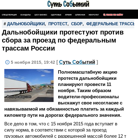
СПЕЦОПЕРАЦИЯ
СКАНДАЛЫ
ШОУ-БИЗНЕС
ЗДОРОВЬЕ
АРМИЯ
ШПИОНАЖ
НЕКРОЛОГ
ПОИСК ПО САЙТУ
#
ДАЛЬНОБОЙЩИКИ
,
ПРОТЕСТ
,
СБОР
,
ФЕДЕРАЛЬНЫЕ ТРАССЫ
Дальнобойщики протестуют против
сбора за проезд по федеральным
трассам России
[
С
уть
С
о
б
ытий
]
5 ноября 2015, 19:42
Полномасштабную акцию
протеста дальнобойщики
планируют провести 11
ноября. Таким образом
водители-профессионалы
Фото: pixabay.com
выскажут свое несогласие с
навязываемой им обязанностью платить за каждый
километр пути на дорогах федерального значения.
Все дело в том, что с 15 ноября 2015 года вступает в
силу норма, в соответствии с которой за проезд
грузовых автомобилей с разрешенной массой более 12 т