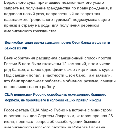
Верховного суда, признавшее незаконным его указ о
запрете на получение гражданства по праву рождения, и
подписал новый указ, направленный на запрет так
называемого "родильного туризма", подразумевающего
приезд в страну на роды для получения ребенком
американского гражданства.
Великобритания ввела санкции против Озон банка и еще пяти
банков из РФ
Великобритания расширила санкционный список против
России.В него были включены 12 компаний, в том числе
ряд банков, а также одно физическое лицо и шесть судов.
Под санкции попал, в частности Озон банк. Там заявили,
что банк продолжает работать в обычном режиме, санкции
не повлияют на его работу.
США попросили Россию освободить осужденного бывшего
морпеха, не принявшего в колонии наших правил и норм
Госсекретарь США Марко Рубио на встрече с министром
иностранных дел Сергеем Лавровым, которая прошла 23
июля, подписал вопрос об освобождении бывшего
американского морского пехотинца Роберта Гилмана,