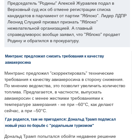
Председатель "Родины" Алексей Журавлев подал в
Верховный суд иск об отмене регистрации списка
кандидатов в парламент от партии "Яблоко". Лидер ЛДПР
Леонид Слуцкий призвал признать "Яблоко"
нежелательной организацией. А главный
справедливорос вообще заявил, что "Яблоко" продает
Родину и обратился в прокуратуру.
Минтранс предложил снизить требования к качеству
авиакеросина
Минтранс предложил "скорректировать" технические
требования к качеству авиакеросина в сторону снижения.
По мнению ведомства, это позволит увеличить количество
топлива. Предлагается, в частности, выпускать
авиакеросин с менее жесткими требованиями к
температуре замерзания - не при –60°C, как делают
сейчас, а при –50°C.
Где родился, там не пригодился: Дональд Трамп подписал
новый указ по борьбе с "родильным туризмом"
Дональд Трамп попытался обойти недавнее решение