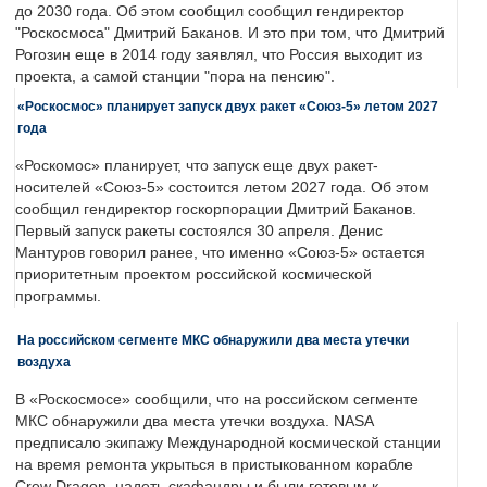
до 2030 года. Об этом сообщил сообщил гендиректор
"Роскосмоса" Дмитрий Баканов. И это при том, что Дмитрий
Рогозин еще в 2014 году заявлял, что Россия выходит из
проекта, а самой станции "пора на пенсию".
«Роскосмос» планирует запуск двух ракет «Союз-5» летом 2027
года
«Роскомос» планирует, что запуск еще двух ракет-
носителей «Союз-5» состоится летом 2027 года. Об этом
сообщил гендиректор госкорпорации Дмитрий Баканов.
Первый запуск ракеты состоялся 30 апреля. Денис
Мантуров говорил ранее, что именно «Союз-5» остается
приоритетным проектом российской космической
программы.
На российском сегменте МКС обнаружили два места утечки
воздуха
В «Роскосмосе» сообщили, что на российском сегменте
МКС обнаружили два места утечки воздуха. NASA
предписало экипажу Международной космической станции
на время ремонта укрыться в пристыкованном корабле
Crew Dragon, надеть скафандры и были готовым к