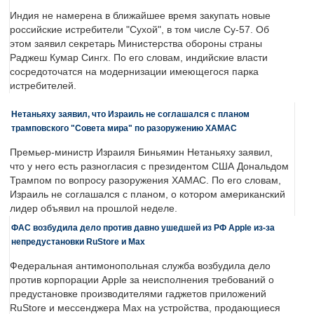
Индия не намерена в ближайшее время закупать новые
российские истребители "Сухой", в том числе Су-57. Об
этом заявил секретарь Министерства обороны страны
Раджеш Кумар Сингх. По его словам, индийские власти
сосредоточатся на модернизации имеющегося парка
истребителей.
Нетаньяху заявил, что Израиль не соглашался с планом
трамповского "Совета мира" по разоружению ХАМАС
Премьер-министр Израиля Биньямин Нетаньяху заявил,
что у него есть разногласия с президентом США Дональдом
Трампом по вопросу разоружения ХАМАС. По его словам,
Израиль не соглашался с планом, о котором американский
лидер объявил на прошлой неделе.
ФАС возбудила дело против давно ушедшей из РФ Apple из-за
непредустановки RuStore и Max
Федеральная антимонопольная служба возбудила дело
против корпорации Apple за неисполнения требований о
предустановке производителями гаджетов приложений
RuStore и мессенджера Max на устройства, продающиеся