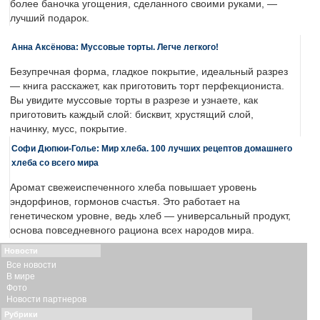
более баночка угощения, сделанного своими руками, —
лучший подарок.
Анна Аксёнова: Муссовые торты. Легче легкого!
Безупречная форма, гладкое покрытие, идеальный разрез
— книга расскажет, как приготовить торт перфекциониста.
Вы увидите муссовые торты в разрезе и узнаете, как
приготовить каждый слой: бисквит, хрустящий слой,
начинку, мусс, покрытие.
Софи Дюпюи-Голье: Мир хлеба. 100 лучших рецептов домашнего
хлеба со всего мира
Аромат свежеиспеченного хлеба повышает уровень
эндорфинов, гормонов счастья. Это работает на
генетическом уровне, ведь хлеб — универсальный продукт,
основа повседневного рациона всех народов мира.
Новости
Все новости
В мире
Фото
Новости партнеров
Рубрики