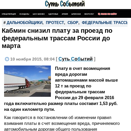
СПЕЦОПЕРАЦИЯ
СКАНДАЛЫ
ШОУ-БИЗНЕС
ЗДОРОВЬЕ
АРМИЯ
ШПИОНАЖ
НЕКРОЛОГ
ПОИСК ПО САЙТУ
#
ДАЛЬНОБОЙЩИКИ
,
ПРОТЕСТ
,
СБОР
,
ФЕДЕРАЛЬНЫЕ ТРАССЫ
Кабмин снизил плату за проезд по
федеральным трассам России до
марта
[
С
уть
С
о
б
ытий
]
10 ноября 2015, 08:04
Плату в счет возмещения
вреда дорогам
автомашинами массой выше
12 т за проезд по
федеральным трассам
Фото: pixabay.com
России до 29 февраля 2016
года включительно размер платы составит 1,53 руб.
на один километр пути.
Как говорится в постановлении об изменении правил
взимания платы в счет возмещения вреда, причиняемого
автомобильным дорогам общего пользования