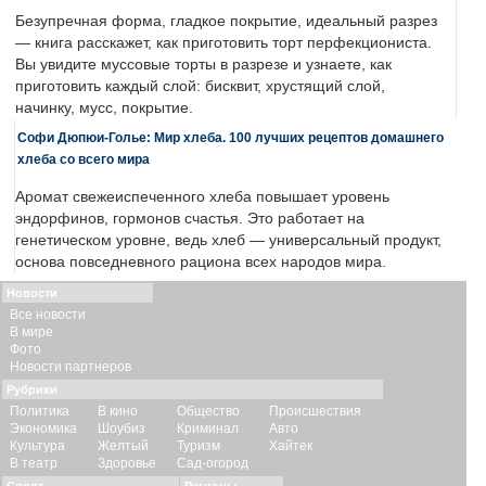
Безупречная форма, гладкое покрытие, идеальный разрез
— книга расскажет, как приготовить торт перфекциониста.
Вы увидите муссовые торты в разрезе и узнаете, как
приготовить каждый слой: бисквит, хрустящий слой,
начинку, мусс, покрытие.
Софи Дюпюи-Голье: Мир хлеба. 100 лучших рецептов домашнего
хлеба со всего мира
Аромат свежеиспеченного хлеба повышает уровень
эндорфинов, гормонов счастья. Это работает на
генетическом уровне, ведь хлеб — универсальный продукт,
основа повседневного рациона всех народов мира.
Новости
Все новости
В мире
Фото
Новости партнеров
Рубрики
Политика
В кино
Общество
Происшествия
Экономика
Шоубиз
Криминал
Авто
Культура
Желтый
Туризм
Хайтек
В театр
Здоровье
Сад-огород