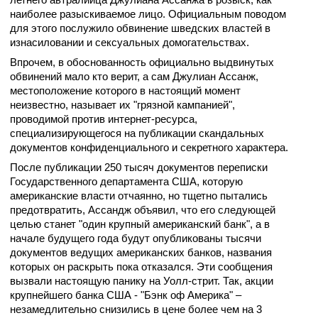
наиболее разыскиваемое лицо. Официальным поводом
для этого послужило обвинение шведских властей в
изнасиловании и сексуальных домогательствах.
Впрочем, в обоснованность официально выдвинутых
обвинений мало кто верит, а сам Джулиан Ассанж,
местоположение которого в настоящий момент
неизвестно, называет их "грязной кампанией",
проводимой против интернет-ресурса,
специализирующегося на публикации скандальных
документов конфиденциального и секретного характера.
После публикации 250 тысяч документов переписки
Государственного департамента США, которую
американские власти отчаянно, но тщетно пытались
предотвратить, Ассандж объявил, что его следующей
целью станет "один крупный американский банк", а в
начале будущего года будут опубликованы тысячи
документов ведущих американских банков, названия
которых он раскрыть пока отказался. Эти сообщения
вызвали настоящую панику на Уолл-стрит. Так, акции
крупнейшего банка США - "Бэнк оф Америка" –
незамедлительно снизились в цене более чем на 3