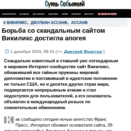
СПЕЦОПЕРАЦИЯ
СКАНДАЛЫ
ШОУ-БИЗНЕС
ЗДОРОВЬЕ
АРМИЯ
ШПИОНАЖ
НЕКРОЛОГ
ПОИСК ПО САЙТУ
#
ВИКИЛИКС
,
ДЖУЛИАН АССАНЖ
,
АССАНЖ
Борьба со скандальным сайтом
Викиликс достигла апогея
1 декабря 2010, 08:41 [«»,
Дмитрий Федотов
]
Скандально известный и ставший уже легендарным
в мировом Интернет-сообществе сайт Викиликс,
обнаживший все тайные пружины мировой
дипломатии и поставивший в идиотские положение
не только США, но и десятки других стран мира,
подвергается непрерывным атакам и стал
недоступен для пользователей, а его основатель
объявлен в международный розыск по
сомнительным обвинениям.
К
ак сообщило сегодня ночью агентство Франс
Пресс, Интерпол объявил основателя сайта, 39-
летнего автралийца Джулиана Ассанжа в розыск, как