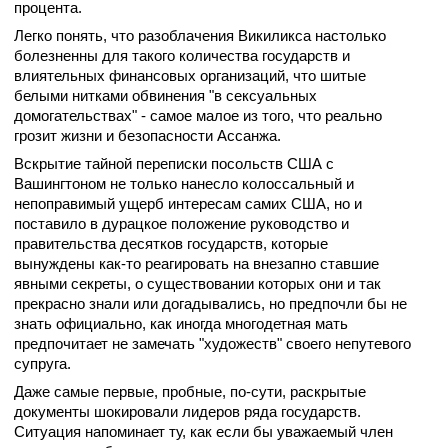
процента.
Легко понять, что разоблачения Викиликса настолько
болезненны для такого количества государств и
влиятельных финансовых организаций, что шитые
белыми нитками обвинения "в сексуальных
домогательствах" - самое малое из того, что реально
грозит жизни и безопасности Ассанжа.
Вскрытие тайной переписки посольств США с
Вашингтоном не только нанесло колоссальный и
непоправимый ущерб интересам самих США, но и
поставило в дурацкое положение руководство и
правительства десятков государств, которые
вынуждены как-то реагировать на внезапно ставшие
явными секреты, о существовании которых они и так
прекрасно знали или догадывались, но предпочли бы не
знать официально, как иногда многодетная мать
предпочитает не замечать "художеств" своего непутевого
супруга.
Даже самые первые, пробные, по-сути, раскрытые
документы шокировали лидеров ряда государств.
Ситуация напоминает ту, как если бы уважаемый член