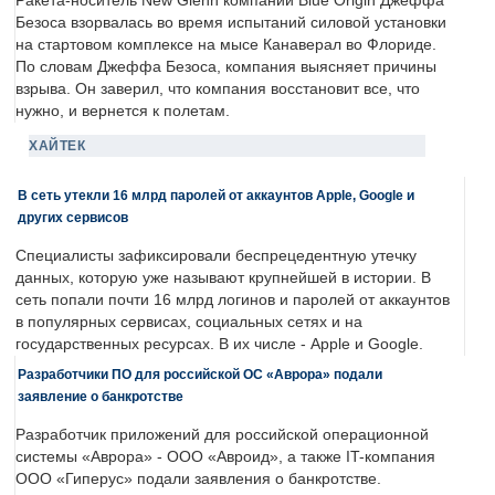
Ракета-носитель New Glenn компании Blue Origin Джеффа
Безоса взорвалась во время испытаний силовой установки
на стартовом комплексе на мысе Канаверал во Флориде.
По словам Джеффа Безоса, компания выясняет причины
взрыва. Он заверил, что компания восстановит все, что
нужно, и вернется к полетам.
ХАЙТЕК
В сеть утекли 16 млрд паролей от аккаунтов Apple, Google и
других сервисов
Специалисты зафиксировали беспрецедентную утечку
данных, которую уже называют крупнейшей в истории. В
сеть попали почти 16 млрд логинов и паролей от аккаунтов
в популярных сервисах, социальных сетях и на
государственных ресурсах. В их числе - Apple и Google.
Разработчики ПО для российской ОС «Аврора» подали
заявление о банкротстве
Разработчик приложений для российской операционной
системы «Аврора» - ООО «Авроид», а также IT-компания
ООО «Гиперус» подали заявления о банкротстве.