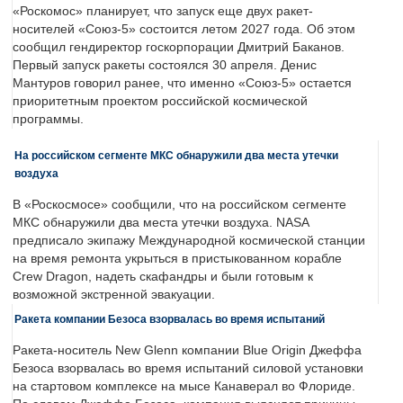
«Роскомос» планирует, что запуск еще двух ракет-
носителей «Союз-5» состоится летом 2027 года. Об этом
сообщил гендиректор госкорпорации Дмитрий Баканов.
Первый запуск ракеты состоялся 30 апреля. Денис
Мантуров говорил ранее, что именно «Союз-5» остается
приоритетным проектом российской космической
программы.
На российском сегменте МКС обнаружили два места утечки
воздуха
В «Роскосмосе» сообщили, что на российском сегменте
МКС обнаружили два места утечки воздуха. NASA
предписало экипажу Международной космической станции
на время ремонта укрыться в пристыкованном корабле
Crew Dragon, надеть скафандры и были готовым к
возможной экстренной эвакуации.
Ракета компании Безоса взорвалась во время испытаний
Ракета-носитель New Glenn компании Blue Origin Джеффа
Безоса взорвалась во время испытаний силовой установки
на стартовом комплексе на мысе Канаверал во Флориде.