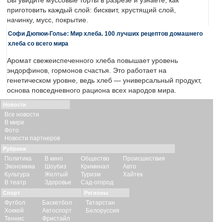
Вы увидите муссовые торты в разрезе и узнаете, как
приготовить каждый слой: бисквит, хрустящий слой,
начинку, мусс, покрытие.
Софи Дюпюи-Голье: Мир хлеба. 100 лучших рецептов домашнего
хлеба со всего мира
Аромат свежеиспеченного хлеба повышает уровень
эндорфинов, гормонов счастья. Это работает на
генетическом уровне, ведь хлеб — универсальный продукт,
основа повседневного рациона всех народов мира.
Новости
Все новости
В мире
Фото
Новости партнеров
Рубрики
Политика
В кино
Общество
Происшествия
Экономика
Шоубиз
Криминал
Авто
Культура
Желтый
Туризм
Хайтек
В театр
Здоровье
Сад-огород
Спорт
Регионы
Футбол
Баскетбол
Татарстан
Хоккей
Автоспорт
Белоруссия
Теннис
Фристайл