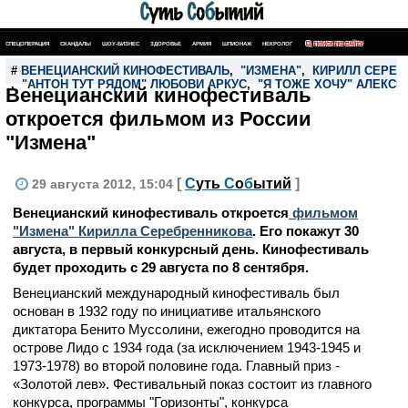
СПЕЦОПЕРАЦИЯ
СКАНДАЛЫ
ШОУ-БИЗНЕС
ЗДОРОВЬЕ
АРМИЯ
ШПИОНАЖ
НЕКРОЛОГ
ПОИСК ПО САЙТУ
#
ВЕНЕЦИАНСКИЙ КИНОФЕСТИВАЛЬ
,
"ИЗМЕНА"
,
КИРИЛЛ СЕРЕБ
,
"АНТОН ТУТ РЯДОМ" ЛЮБОВИ АРКУС
,
"Я ТОЖЕ ХОЧУ" АЛЕКСЕ
Венецианский кинофестиваль
откроется фильмом из России
"Измена"
[
С
уть
С
о
б
ытий
]
29 августа 2012, 15:04
Венецианский кинофестиваль откроется
фильмом
"Измена" Кирилла Серебренникова
. Его покажут 30
августа, в первый конкурсный день. Кинофестиваль
будет проходить с 29 августа по 8 сентября.
Венецианский международный кинофестиваль был
основан в 1932 году по инициативе итальянского
диктатора Бенито Муссолини, ежегодно проводится на
острове Лидо с 1934 года (за исключением 1943-1945 и
1973-1978) во второй половине года. Главный приз -
«Золотой лев». Фестивальный показ состоит из главного
конкурса, программы "Горизонты", конкурса