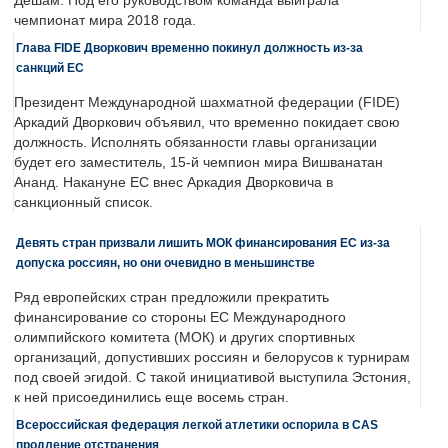
Дешам. Под его руководством команда выиграла
чемпионат мира 2018 года.
Глава FIDE Дворкович временно покинул должность из-за
санкций ЕС
Президент Международной шахматной федерации (FIDE)
Аркадий Дворкович объявил, что временно покидает свою
должность. Исполнять обязанности главы организации
будет его заместитель, 15-й чемпион мира Вишванатан
Ананд. Накануне ЕС внес Аркадия Дворковича в
санкционный список.
Девять стран призвали лишить МОК финансирования ЕС из-за
допуска россиян, но они очевидно в меньшинстве
Ряд европейских стран предложили прекратить
финансирование со стороны ЕС Международного
олимпийского комитета (МОК) и других спортивных
организаций, допустивших россиян и белорусов к турнирам
под своей эгидой. С такой инициативой выступила Эстония,
к ней присоединились еще восемь стран.
Всероссийская федерация легкой атлетики оспорила в CAS
продление отстранения