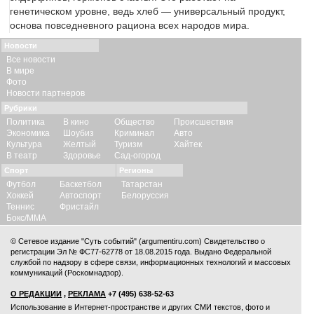
генетическом уровне, ведь хлеб — универсальный продукт,
основа повседневного рациона всех народов мира.
Новости
Все новости
В мире
Фото
Новости партнеров
Рубрики
Политика
В кино
Общество
Происшествия
Экономика
Шоубиз
Криминал
Авто
Культура
Желтый
Туризм
Хайтек
В театр
Здоровье
Сад-огород
Спорт
Регионы
Футбол
Баскетбол
Татарстан
Хоккей
Автоспорт
Белоруссия
Теннис
Фристайл
Бокс/ММА
© Сетевое издание "Суть событий" (argumentiru.com) Свидетельство о
регистрации Эл № ФС77-62778 от 18.08.2015 года. Выдано Федеральной
службой по надзору в сфере связи, информационных технологий и массовых
коммуникаций (Роскомнадзор).
О РЕДАКЦИИ
,
РЕКЛАМА
+7 (495) 638-52-63
Использование в Интернет-пространстве и других СМИ текстов, фото и