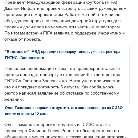
Президент Международной федерации футбола (FIFA)
Джанни Инфантино провел встречу с высшим руководством
организации в марокканском Рабате. На ней в том числе
обсуждался проект по созданию дочерней структуры для
продажи доли прав на чемпионаты частным инвесторам.
По итогам встречи FIFA заявила о поддержке Инфантино и
отказе от проекта.
"Ведомости": МВД проводит проверку теперь уже экс-ректора
ГИТИСа Заславского
Появилась информация о том, что правоохранительные
органы проводят проверку в отношении бывшего ректора
ГИТИСа Григория Заславского. Накануне стало известно,
что он покидает должность 5 августа. Как сообщалось,
ректор написал заявление об отставке по собственному
желанию.
Олег Газманов попросил отпустить его экс-продюсера из СИЗО
после выплаты 12 млн
Олег Газманов попросил отпустить из СИЗО его экс-
продюсера Филиппа Россу. Ранее тот был арестован по
обвинению в мошенничестве, а также нарушении авторских