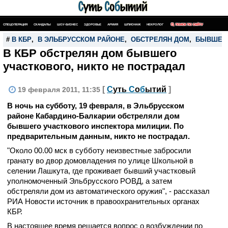
СПЕЦОПЕРАЦИЯ
СКАНДАЛЫ
ШОУ-БИЗНЕС
ЗДОРОВЬЕ
АРМИЯ
ШПИОНАЖ
НЕКРОЛОГ
ПОИСК ПО САЙТУ
#
В КБР
,
В ЭЛЬБРУССКОМ РАЙОНЕ
,
ОБСТРЕЛЯН ДОМ
,
БЫВШЕГО
В КБР обстрелян дом бывшего
участкового, никто не пострадал
[
С
уть
С
о
б
ытий
]
19 февраля 2011, 11:35
В ночь на субботу, 19 февраля, в Эльбрусском
районе Кабардино-Балкарии обстреляли дом
бывшего участкового инспектора милиции. По
предварительным данным, никто не пострадал.
"Около 00.00 мск в субботу неизвестные забросили
гранату во двор домовладения по улице Школьной в
селении Лашкута, где проживает бывший участковый
уполномоченный Эльбрусского РОВД, а затем
обстреляли дом из автоматического оружия", - рассказал
РИА Новости источник в правоохранительных органах
КБР.
В настоящее время решается вопрос о возбуждении по