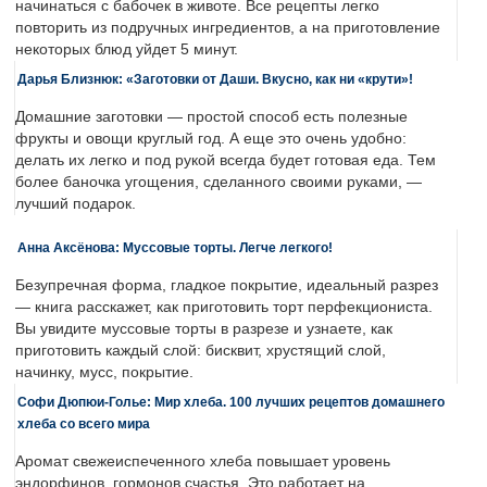
начинаться с бабочек в животе. Все рецепты легко
повторить из подручных ингредиентов, а на приготовление
некоторых блюд уйдет 5 минут.
Дарья Близнюк: «Заготовки от Даши. Вкусно, как ни «крути»!
Домашние заготовки — простой способ есть полезные
фрукты и овощи круглый год. А еще это очень удобно:
делать их легко и под рукой всегда будет готовая еда. Тем
более баночка угощения, сделанного своими руками, —
лучший подарок.
Анна Аксёнова: Муссовые торты. Легче легкого!
Безупречная форма, гладкое покрытие, идеальный разрез
— книга расскажет, как приготовить торт перфекциониста.
Вы увидите муссовые торты в разрезе и узнаете, как
приготовить каждый слой: бисквит, хрустящий слой,
начинку, мусс, покрытие.
Софи Дюпюи-Голье: Мир хлеба. 100 лучших рецептов домашнего
хлеба со всего мира
Аромат свежеиспеченного хлеба повышает уровень
эндорфинов, гормонов счастья. Это работает на