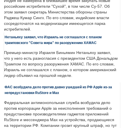
Индия не намерена в ближайшее время закупать новые
российские истребители "Сухой", в том числе Су-57. Об
этом заявил секретарь Министерства обороны страны
Раджеш Кумар Сингх. По его словам, индийские власти
сосредоточатся на модернизации имеющегося парка
истребителей.
Нетаньяху заявил, что Израиль не соглашался с планом
трамповского "Совета мира" по разоружению ХАМАС
Премьер-министр Израиля Биньямин Нетаньяху заявил,
что у него есть разногласия с президентом США Дональдом
Трампом по вопросу разоружения ХАМАС. По его словам,
Израиль не соглашался с планом, о котором американский
лидер объявил на прошлой неделе.
ФАС возбудила дело против давно ушедшей из РФ Apple из-за
непредустановки RuStore и Max
Федеральная антимонопольная служба возбудила дело
против корпорации Apple за неисполнения требований о
предустановке производителями гаджетов приложений
RuStore и мессенджера Max на устройства, продающиеся
на территории РФ. Компании грозит крупный штраф, но тут