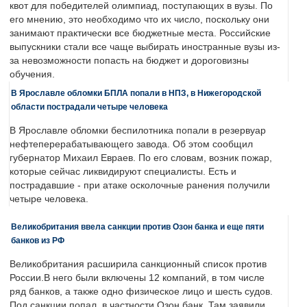
квот для победителей олимпиад, поступающих в вузы. По
его мнению, это необходимо что их число, поскольку они
занимают практически все бюджетные места. Российские
выпускники стали все чаще выбирать иностранные вузы из-
за невозможности попасть на бюджет и дороговизны
обучения.
В Ярославле обломки БПЛА попали в НПЗ, в Нижегородской
области пострадали четыре человека
В Ярославле обломки беспилотника попали в резервуар
нефтеперерабатывающего завода. Об этом сообщил
губернатор Михаил Евраев. По его словам, возник пожар,
которые сейчас ликвидируют специалисты. Есть и
пострадавшие - при атаке осколочные ранения получили
четыре человека.
Великобритания ввела санкции против Озон банка и еще пяти
банков из РФ
Великобритания расширила санкционный список против
России.В него были включены 12 компаний, в том числе
ряд банков, а также одно физическое лицо и шесть судов.
Под санкции попал, в частности Озон банк. Там заявили,