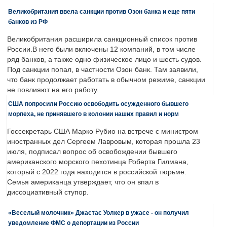
Великобритания ввела санкции против Озон банка и еще пяти
банков из РФ
Великобритания расширила санкционный список против
России.В него были включены 12 компаний, в том числе
ряд банков, а также одно физическое лицо и шесть судов.
Под санкции попал, в частности Озон банк. Там заявили,
что банк продолжает работать в обычном режиме, санкции
не повлияют на его работу.
США попросили Россию освободить осужденного бывшего
морпеха, не принявшего в колонии наших правил и норм
Госсекретарь США Марко Рубио на встрече с министром
иностранных дел Сергеем Лавровым, которая прошла 23
июля, подписал вопрос об освобождении бывшего
американского морского пехотинца Роберта Гилмана,
который с 2022 года находится в российской тюрьме.
Семья американца утверждает, что он впал в
диссоциативный ступор.
«Веселый молочник» Джастас Уолкер в ужасе - он получил
уведомление ФМС о депортации из России