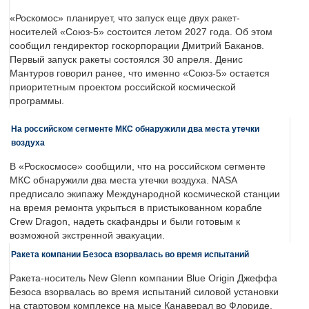
«Роскомос» планирует, что запуск еще двух ракет-
носителей «Союз-5» состоится летом 2027 года. Об этом
сообщил гендиректор госкорпорации Дмитрий Баканов.
Первый запуск ракеты состоялся 30 апреля. Денис
Мантуров говорил ранее, что именно «Союз-5» остается
приоритетным проектом российской космической
программы.
На российском сегменте МКС обнаружили два места утечки
воздуха
В «Роскосмосе» сообщили, что на российском сегменте
МКС обнаружили два места утечки воздуха. NASA
предписало экипажу Международной космической станции
на время ремонта укрыться в пристыкованном корабле
Crew Dragon, надеть скафандры и были готовым к
возможной экстренной эвакуации.
Ракета компании Безоса взорвалась во время испытаний
Ракета-носитель New Glenn компании Blue Origin Джеффа
Безоса взорвалась во время испытаний силовой установки
на стартовом комплексе на мысе Канаверал во Флориде.