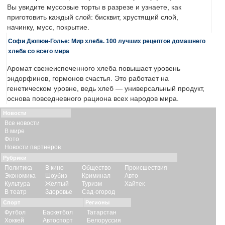
Вы увидите муссовые торты в разрезе и узнаете, как
приготовить каждый слой: бисквит, хрустящий слой,
начинку, мусс, покрытие.
Софи Дюпюи-Голье: Мир хлеба. 100 лучших рецептов домашнего
хлеба со всего мира
Аромат свежеиспеченного хлеба повышает уровень
эндорфинов, гормонов счастья. Это работает на
генетическом уровне, ведь хлеб — универсальный продукт,
основа повседневного рациона всех народов мира.
Новости
Все новости
В мире
Фото
Новости партнеров
Рубрики
Политика
В кино
Общество
Происшествия
Экономика
Шоубиз
Криминал
Авто
Культура
Желтый
Туризм
Хайтек
В театр
Здоровье
Сад-огород
Спорт
Регионы
Футбол
Баскетбол
Татарстан
Хоккей
Автоспорт
Белоруссия