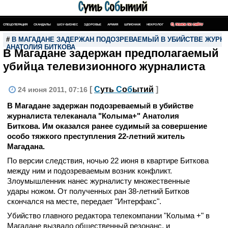
СПЕЦОПЕРАЦИЯ
СКАНДАЛЫ
ШОУ-БИЗНЕС
ЗДОРОВЬЕ
АРМИЯ
ШПИОНАЖ
НЕКРОЛОГ
ПОИСК ПО САЙТУ
#
В МАГАДАНЕ ЗАДЕРЖАН ПОДОЗРЕВАЕМЫЙ В УБИЙСТВЕ ЖУРНА
АНАТОЛИЯ БИТКОВА
В Магадане задержан предполагаемый
убийца телевизионного журналиста
[
С
уть
С
о
б
ытий
]
24 июня 2011, 07:16
В Магадане задержан подозреваемый в убийстве
журналиста телеканала "Колыма+" Анатолия
Биткова. Им оказался ранее судимый за совершение
особо тяжкого преступления 22-летний житель
Магадана.
По версии следствия, ночью 22 июня в квартире Биткова
между ним и подозреваемым возник конфликт.
Злоумышленник нанес журналисту множественные
удары ножом. От полученных ран 38-летний Битков
скончался на месте, передает "Интерфакс".
Убийство главного редактора телекомпании "Колыма +" в
Магадане вызвало общественный резонанс, и