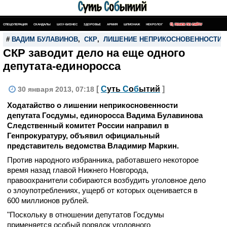
СПЕЦОПЕРАЦИЯ
СКАНДАЛЫ
ШОУ-БИЗНЕС
ЗДОРОВЬЕ
АРМИЯ
ШПИОНАЖ
НЕКРОЛОГ
ПОИСК ПО САЙТУ
#
ВАДИМ БУЛАВИНОВ
,
СКР
,
ЛИШЕНИЕ НЕПРИКОСНОВЕННОСТИ
СКР заводит дело на еще одного
депутата-единоросса
[
С
уть
С
о
б
ытий
]
30 января 2013, 07:18
Ходатайство о лишении неприкосновенности
депутата Госдумы, единоросса Вадима Булавинова
Следственный комитет России направил в
Генпрокуратуру, объявил официальный
представитель ведомства Владимир Маркин.
Против народного избранника, работавшего некоторое
время назад главой Нижнего Новгорода,
правоохранители собираются возбудить уголовное дело
о злоупотреблениях, ущерб от которых оценивается в
600 миллионов рублей.
"Поскольку в отношении депутатов Госдумы
применяется особый порядок уголовного