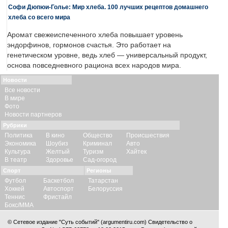
Софи Дюпюи-Голье: Мир хлеба. 100 лучших рецептов домашнего
хлеба со всего мира
Аромат свежеиспеченного хлеба повышает уровень
эндорфинов, гормонов счастья. Это работает на
генетическом уровне, ведь хлеб — универсальный продукт,
основа повседневного рациона всех народов мира.
Новости
Все новости
В мире
Фото
Новости партнеров
Рубрики
Политика
В кино
Общество
Происшествия
Экономика
Шоубиз
Криминал
Авто
Культура
Желтый
Туризм
Хайтек
В театр
Здоровье
Сад-огород
Спорт
Регионы
Футбол
Баскетбол
Татарстан
Хоккей
Автоспорт
Белоруссия
Теннис
Фристайл
Бокс/ММА
© Сетевое издание "Суть событий" (argumentiru.com) Свидетельство о