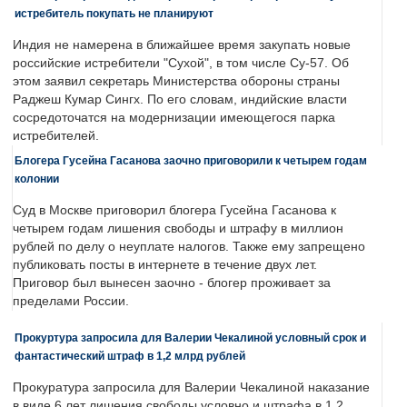
истребитель покупать не планируют
Индия не намерена в ближайшее время закупать новые
российские истребители "Сухой", в том числе Су-57. Об
этом заявил секретарь Министерства обороны страны
Раджеш Кумар Сингх. По его словам, индийские власти
сосредоточатся на модернизации имеющегося парка
истребителей.
Блогера Гусейна Гасанова заочно приговорили к четырем годам
колонии
Суд в Москве приговорил блогера Гусейна Гасанова к
четырем годам лишения свободы и штрафу в миллион
рублей по делу о неуплате налогов. Также ему запрещено
публиковать посты в интернете в течение двух лет.
Приговор был вынесен заочно - блогер проживает за
пределами России.
Прокуртура запросила для Валерии Чекалиной условный срок и
фантастический штраф в 1,2 млрд рублей
Прокуратура запросила для Валерии Чекалиной наказание
в виде 6 лет лишения свободы условно и штрафа в 1,2