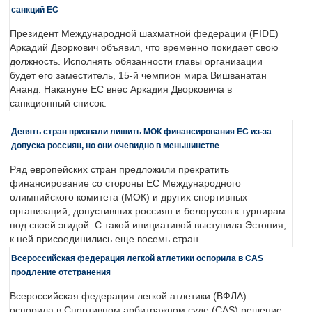
санкций ЕС
Президент Международной шахматной федерации (FIDE)
Аркадий Дворкович объявил, что временно покидает свою
должность. Исполнять обязанности главы организации
будет его заместитель, 15-й чемпион мира Вишванатан
Ананд. Накануне ЕС внес Аркадия Дворковича в
санкционный список.
Девять стран призвали лишить МОК финансирования ЕС из-за
допуска россиян, но они очевидно в меньшинстве
Ряд европейских стран предложили прекратить
финансирование со стороны ЕС Международного
олимпийского комитета (МОК) и других спортивных
организаций, допустивших россиян и белорусов к турнирам
под своей эгидой. С такой инициативой выступила Эстония,
к ней присоединились еще восемь стран.
Всероссийская федерация легкой атлетики оспорила в CAS
продление отстранения
Всероссийская федерация легкой атлетики (ВФЛА)
оспорила в Спортивном арбитражном суде (CAS) решение