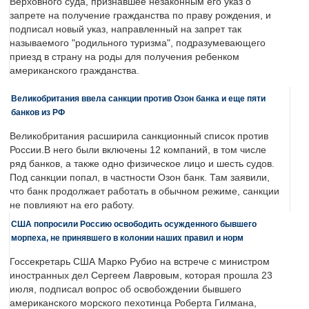
Верховного суда, признавшее незаконным его указ о
запрете на получение гражданства по праву рождения, и
подписал новый указ, направленный на запрет так
называемого "родильного туризма", подразумевающего
приезд в страну на роды для получения ребенком
американского гражданства.
Великобритания ввела санкции против Озон банка и еще пяти
банков из РФ
Великобритания расширила санкционный список против
России.В него были включены 12 компаний, в том числе
ряд банков, а также одно физическое лицо и шесть судов.
Под санкции попал, в частности Озон банк. Там заявили,
что банк продолжает работать в обычном режиме, санкции
не повлияют на его работу.
США попросили Россию освободить осужденного бывшего
морпеха, не принявшего в колонии наших правил и норм
Госсекретарь США Марко Рубио на встрече с министром
иностранных дел Сергеем Лавровым, которая прошла 23
июля, подписал вопрос об освобождении бывшего
американского морского пехотинца Роберта Гилмана,