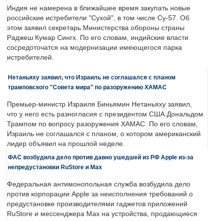
Индия не намерена в ближайшее время закупать новые
российские истребители "Сухой", в том числе Су-57. Об
этом заявил секретарь Министерства обороны страны
Раджеш Кумар Сингх. По его словам, индийские власти
сосредоточатся на модернизации имеющегося парка
истребителей.
Нетаньяху заявил, что Израиль не соглашался с планом
трамповского "Совета мира" по разоружению ХАМАС
Премьер-министр Израиля Биньямин Нетаньяху заявил,
что у него есть разногласия с президентом США Дональдом
Трампом по вопросу разоружения ХАМАС. По его словам,
Израиль не соглашался с планом, о котором американский
лидер объявил на прошлой неделе.
ФАС возбудила дело против давно ушедшей из РФ Apple из-за
непредустановки RuStore и Max
Федеральная антимонопольная служба возбудила дело
против корпорации Apple за неисполнения требований о
предустановке производителями гаджетов приложений
RuStore и мессенджера Max на устройства, продающиеся