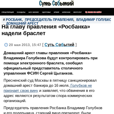
СПЕЦОПЕРАЦИЯ
СКАНДАЛЫ
ШОУ-БИЗНЕС
ЗДОРОВЬЕ
АРМИЯ
ШПИОНАЖ
НЕКРОЛОГ
ПОИСК ПО САЙТУ
#
РОСБАНК
,
ПРЕДСЕДАТЕЛЬ ПРАВЛЕНИЯ
,
ВЛАДИМИР ГОЛУБКОВ
,
ДОМАШНИЙ АРЕСТ
На главу правления «Росбанка»
надели браслет
[
С
уть
С
о
б
ытий
]
20 мая 2013, 15:47
Домашний арест главы правления «Росбанка»
Владимира Голубкова будут контролировать при
помощи электронного браслета, сообщил
официальный представитель столичного
управления ФСИН Сергей Цыганков.
Пресненский суд Москвы в пятницу санкционировал
домашний арест банкира до 16 июля.
Голубков не
признает свою вину
и заявляет, что обвинения в его
адрес являются результатом спора коммерческих
организаций.
Председатель правления Росбанка Владимир Голубков
и его подельница, старший вице-президент, были