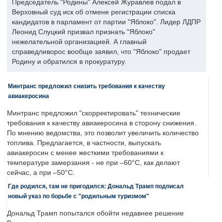
Председатель "Родины" Алексей Журавлев подал в
Верховный суд иск об отмене регистрации списка
кандидатов в парламент от партии "Яблоко". Лидер ЛДПР
Леонид Слуцкий призвал признать "Яблоко"
нежелательной организацией. А главный
справедливорос вообще заявил, что "Яблоко" продает
Родину и обратился в прокуратуру.
Минтранс предложил снизить требования к качеству
авиакеросина
Минтранс предложил "скорректировать" технические
требования к качеству авиакеросина в сторону снижения.
По мнению ведомства, это позволит увеличить количество
топлива. Предлагается, в частности, выпускать
авиакеросин с менее жесткими требованиями к
температуре замерзания - не при –60°C, как делают
сейчас, а при –50°C.
Где родился, там не пригодился: Дональд Трамп подписал
новый указ по борьбе с "родильным туризмом"
Дональд Трамп попытался обойти недавнее решение