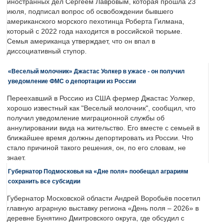
иностранных дел Сергеем Лавровым, которая прошла 23
июля, подписал вопрос об освобождении бывшего
американского морского пехотинца Роберта Гилмана,
который с 2022 года находится в российской тюрьме.
Семья американца утверждает, что он впал в
диссоциативный ступор.
«Веселый молочник» Джастас Уолкер в ужасе - он получил
уведомление ФМС о депортации из России
Переехавший в Россию из США фермер Джастас Уолкер,
хорошо известный как "Веселый молочник", сообщил, что
получил уведомление миграционной службы об
аннулировании вида на жительство. Его вместе с семьей в
ближайшее время должны депортировать из России. Что
стало причиной такого решения, он, по его словам, не
знает.
Губернатор Подмосковья на «Дне поля» пообещал аграриям
сохранить все субсидии
Губернатор Московской области Андрей Воробьёв посетил
главную аграрную выставку региона «День поля – 2026» в
деревне Бунятино Дмитровского округа, где обсудил с