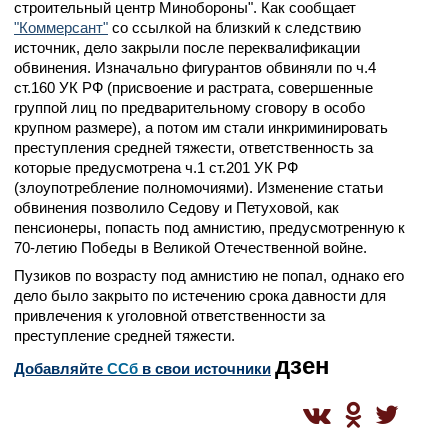
строительный центр Минобороны". Как сообщает
"Коммерсант"
со ссылкой на близкий к следствию
источник, дело закрыли после переквалификации
обвинения. Изначально фигурантов обвиняли по ч.4
ст.160 УК РФ (присвоение и растрата, совершенные
группой лиц по предварительному сговору в особо
крупном размере), а потом им стали инкриминировать
преступления средней тяжести, ответственность за
которые предусмотрена ч.1 ст.201 УК РФ
(злоупотребление полномочиями). Изменение статьи
обвинения позволило Седову и Петуховой, как
пенсионеры, попасть под амнистию, предусмотренную к
70-летию Победы в Великой Отечественной войне.
Пузиков по возрасту под амнистию не попал, однако его
дело было закрыто по истечению срока давности для
привлечения к уголовной ответственности за
преступление средней тяжести.
дзен
Добавляйте
CСб
в свои источники