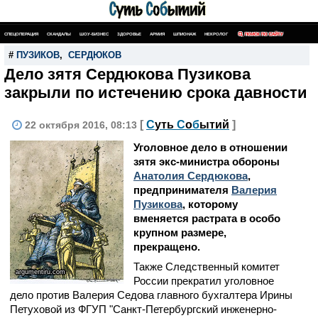
СПЕЦОПЕРАЦИЯ
СКАНДАЛЫ
ШОУ-БИЗНЕС
ЗДОРОВЬЕ
АРМИЯ
ШПИОНАЖ
НЕКРОЛОГ
ПОИСК ПО САЙТУ
#
ПУЗИКОВ
,
СЕРДЮКОВ
Дело зятя Сердюкова Пузикова
закрыли по истечению срока давности
[
С
уть
С
о
б
ытий
]
22 октября 2016, 08:13
Уголовное дело в отношении
зятя экс-министра обороны
Анатолия Сердюкова
,
предпринимателя
Валерия
Пузикова
, которому
вменяется растрата в особо
крупном размере,
прекращено.
Также Следственный комитет
argumentiru.com
России прекратил уголовное
дело против Валерия Седова главного бухгалтера Ирины
Петуховой из ФГУП "Санкт-Петербургский инженерно-