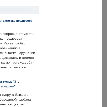
ить его экс-продюсера
в попросил отпустить
экс-продюсера
у. Ранее тот был
 обвинению в
е, а также нарушении
редставители артиста
льшую часть ущерба -
днако, отказался
уг жены: "Это
в прошлом"
я супруга бывшего
Бородиной Курбана
алась в центре