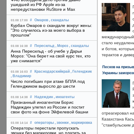
ушедшей из РФ Apple из-за
непредустановки RuStore и Max
#
Омаров
, скандалы
03.08 17:00
Курбан Омаров о скандале вокруг жены:
"Это случилось из-за моего выбора в
прошлом"
международный 
стало неудален
#
Пересильд
, Мороз
, скандалы
03.08 16:38
и ботов, которы
Анна Пересильд - об учебе у Дарьи
терактов и диве
Мороз: "Она берет на свой курс тех, кто
уже снимается"
Песков на призыв
#
Краснодарскийкрай
, Геленджик
03.08 16:03
Украины замороз
, Владимир
Число погибших при атаке БПЛА под
Геленджиком выросло до шести
#
Надеждин
, иноагенты
03.08 14:38
Признанный иноагентом Борис
Надеждин улетел из России и постит
свои фото на фоне Эйфелевой башни
отреагировал н
Казахстана Кас
#
операторы
, звонки
, маркировка
03.08 14:14
"стамбульским 
Операторы перестали пропускать
звонки без маркировки, но платить за