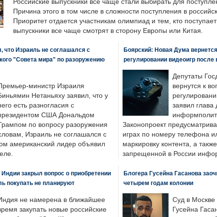
Российские выпускники все чаще стали выбирать для поступле
Причина этого в том числе в сложности поступления в российс
Приоритет отдается участникам олимпиад и тем, кто поступает 
выпускники все чаще смотрят в сторону Европы или Китая.
, что Израиль не соглашался с
Боярский: Новая Дума вернется 
кого "Совета мира" по разоружению
регулировании видеоигр после
Депутаты Гос
Премьер-министр Израиля
вернутся к во
Биньямин Нетаньяху заявил, что у
регулировани
него есть разногласия с
заявил глава 
президентом США Дональдом
информполити
Трампом по вопросу разоружения
Законопроект предусматрива
словам, Израиль не соглашался с
играх по номеру телефона ил
ром американский лидер объявил
маркировку контента, а также
еле.
запрещенной в России инфо
 Индии закрыл вопрос о приобретении
Блогера Гусейна Гасанова заоч
ль покупать не планируют
четырем годам колонии
Индия не намерена в ближайшее
Суд в Москве
время закупать новые российские
Гусейна Гаса