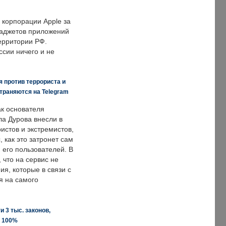
корпорации Apple за
гаджетов приложений
ерритории РФ.
ссии ничего и не
 против террориста и
траняются на Telegram
ак основателя
ла Дурова внесли в
истов и экстремистов,
, как это затронет сам
 его пользователей. В
что на сервис не
я, которые в связи с
я на самого
 3 тыс. законов,
а 100%