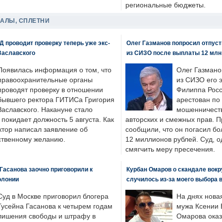
региональные бюджеты.
ДАЛЫ, СПЛЕТНИ
 проводит проверку теперь уже экс-
Олег Газманов попросил отпуст
Заславского
из СИЗО после выплаты 12 млн
Появилась информация о том, что
Олег Газмано
правоохранительные органы
из СИЗО его 
проводят проверку в отношении
Филиппа Росс
бывшего ректора ГИТИСа Григория
арестован по
Заславского. Накануне стало
мошенничеств
н покидает должность 5 августа. Как
авторских и смежных прав. П
ктор написал заявление об
сообщили, что он погасил бо
бственному желанию.
12 миллионов рублей. Суд, о
смягчить меру пресечения.
Гасанова заочно приговорили к
Курбан Омаров о скандале вокр
олонии
случилось из-за моего выбора 
Суд в Москве приговорил блогера
На днях нова
Гусейна Гасанова к четырем годам
мужа Ксении 
лишения свободы и штрафу в
Омарова оказ