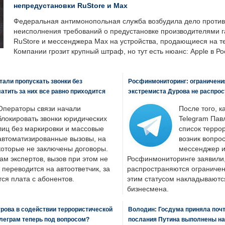
непредустановки RuStore и Max
Федеральная антимонопольная служба возбудила дело против 
неисполнения требований о предустановке производителями 
RuStore и мессенджера Max на устройства, продающиеся на т
Компании грозит крупный штраф, но тут есть нюанс: Apple в Ро
али пропускать звонки без
Росфинмониторинг: ограничения
латить за них все равно приходится
экстремиста Дурова не распрос
Операторы связи начали
После того, к
блокировать звонки юридических
Telegram Пав
лиц без маркировки и массовые
список террор
автоматизированные вызовы, на
возник вопрос
которые не заключены договоры.
мессенджер и
ам экспертов, вызов при этом не
Росфинмониторинге заявили, 
 переводится на автоответчик, за
распространяются ограничени
ся плата с абонентов.
этим статусом накладываютс
бизнесмена.
рова в содействии террористической
Володин: Госдума приняла почти
леграм теперь под вопросом?
послания Путина выполнены н