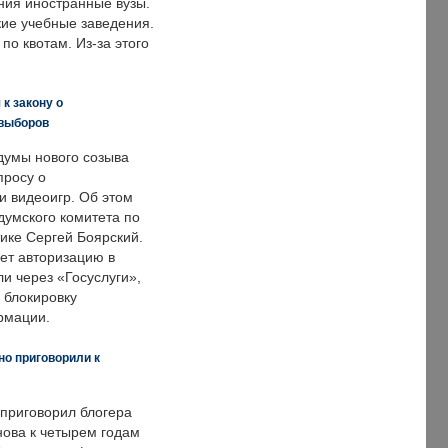
ния иностранные вузы.
кие учебные заведения.
по квотам. Из-за этого
к закону о
 выборов
думы нового созыва
просу о
и видеоигр. Об этом
думского комитета по
ке Сергей Боярский.
ет авторизацию в
и через «Госуслуги»,
 блокировку
рмации.
но приговорили к
 приговорил блогера
нова к четырем годам