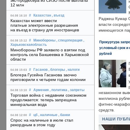
экс-продюсера из СИЗО после выплаты
12 млн
#
Казахстан
, въезд
04.08 16:10
Раджеш Кумар С
Казахстан может ввести
власти сосредо
платные электронные разрешения
на въезд в страну для иностранцев
имеющегося пар
#
Минобороны
, спецоперация
,
04.08 15:12
Прокуртура запр
Харьковскаяобласть
условный срок и 
Минобороны РФ заявило о взятии под
рублей
контроль села Бакшеевка в Харьковской
области
#
Гасанов
, блогеры
, налоги
04.08 15:03
Блогера Гусейна Гасанова заочно
приговорили к четырем годам колонии
#
Армения
, политика
, запреты
04.08 13:10
незаконном выв
Торговая война с недавним союзником
миллиона рубле
продолжается: теперь запрещена
фитнес-марафон
минеральная вода
средств.
#
цб
, наличные
, банки
04.08 12:00
НАШИ ПУБЛ
Спрос на наличные в июле стал
рекордным в этом году