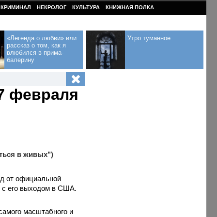
КРИМИНАЛ
НЕКРОЛОГ
КУЛЬТУРА
КНИЖНАЯ ПОЛКА
«Легенда о любви» или
Утро туманное
рассказ о том, как я
влюбился в прима-
балерину
7 февраля
ться в живых")
од от официальной
 с его выходом в США.
самого масштабного и