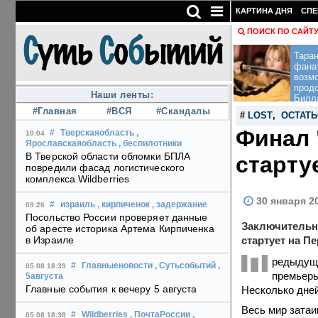
КАРТИНА ДНЯ
СПЕ
ПОИСК ПО САЙТ
Тара
фана
возм
прод
Наши ленты:
Билл
#Главная
#ВСЯ
#Скандалы
#
LOST
,
ОСТАТЬ
Финал 
#
Тверскаяобласть
,
10:04
Ярославскаяобласть
, беспилотники
В Тверской области обломки БПЛА
старту
повредили фасад логистического
комплекса Wildberries
30 января 2
#
израиль
, кирпиченок
, задержание
09:26
Посольство России проверяет данные
Заключительны
об аресте историка Артема Кирпиченка
стартует на П
в Израиле
П
редыдущи
#
Главныеновости
, Сутьсобытий
,
05.08 18:39
премьеры
5августа
Главные события к вечеру 5 августа
Несколько дней
Весь мир затаи
#
Wildberries
, ПочтаРоссии
,
05.08 18:38