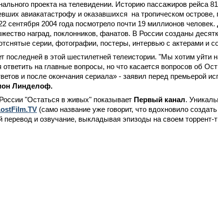
ального проекта на телевидении. Историю пассажиров рейса 81
рпевших авиакатастрофу и оказавшихся на тропическом острове, 
2 сентября 2004 года посмотрело почти 19 миллионов человек.
ожество наград, поклонников, фанатов. В России созданы десятк
тснятые серии, фотографии, постеры, интервью с актерами и с
ет последней в этой шестилетней телеистории. "Мы хотим уйти н
ответить на главные вопросы, но что касается вопросов об Ост
тветов и после окончания сериала» - заявил перед премьерой и
он Линделоф.
России "Остаться в живых" показывает
Первый канал
. Уникаль
ostFilm.TV
(само название уже говорит, что вдохновило создать
 перевод и озвучание, выкладывая эпизоды на своем торрент-т