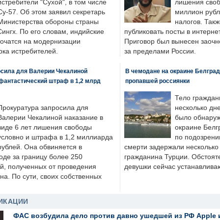
истребители "Сухой", в том числе
лишения своб
Су-57. Об этом заявил секретарь
миллион рубл
Министерства обороны страны
налогов. Так
ингх. По его словам, индийские
публиковать посты в интернет
точатся на модернизации
Приговор был вынесен заочно
ка истребителей.
за пределами России.
осила для Валерии Чекалиной
В чемодане на окраине Белград
фантастический штраф в 1,2 млрд
пропавшей россиянки
Тело граждан
Прокуратура запросила для
несколько дне
Валерии Чекалиной наказание в
было обнаруж
виде 6 лет лишения свободы
окраине Белг
условно и штрафа в 1,2 миллиарда
по подозрени
рублей. Она обвиняется в
смерти задержали несколько 
оде за границу более 250
гражданина Турции. Обстоят
й, полученных от проведения
девушки сейчас устанавлива
а. По сути, своих собственных
ИКАЦИИ
ФАС возбудила дело против давно ушедшей из РФ Apple 