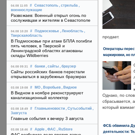
#
Севастополь
, стрельба
,
04.08 11:05
военнослужащие
Развожаев: Военный открыл огонь по
сослуживцам и жителям в Севастополе
#
Подмосковье
, Ленобласть
,
04.08 10:20
Тверскаяобласть
продает.
В Подмосковье при атаке БПЛА погибли
пять человек, в Тверской и
Операторы перест
Ленинградской областях атакованы
маркировки, но п
склады Wildberries
#
банки
, сайты
, браузер
04.08 09:31
Сайты российских банков перестали
открываться в зарубежных браузерах
#
МО
, Воробьев
, Видное
03.08 19:08
В Видном в ноябре реконструируют
Однако, по слов
канализационный коллектор
сбрасывается, а
который взимает
#
Главныеновости
, Сутьсобытий
,
03.08 18:49
3августа
Главные события к вечеру 3 августа
ФСБ обвинила Ду
#
Apple
, ФАС
, RuStore
03.08 18:46
деятельности: Те
ФАС возбудила дело против давно