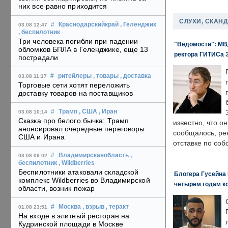
них все равно приходится
СЛУХИ, СКАН
#
Краснодарскийкрай
, Геленджик
03.08 12:47
, беспилотник
Три человека погибли при падении
"Ведомости": МВД
обломков БПЛА в Геленджике, еще 13
ректора ГИТИСа 
пострадали
#
ритейлеры
, товары
, доставка
03.08 11:17
Торговые сети хотят переложить
доставку товаров на поставщиков
#
Трамп
, США
, Иран
03.08 10:14
Сказка про белого бычка: Трамп
известно, что о
анонсировал очередные переговоры
сообщалось, ре
США и Ирана
отставке по со
#
Владимирскаяобласть
,
03.08 09:02
беспилотник
, Wildberries
Беспилотники атаковали складской
Блогера Гусейна 
комплекс Wildberries во Владимирской
четырем годам к
области, возник пожар
#
Москва
, взрыв
, теракт
01.08 23:51
На входе в элитный ресторан на
Кудринской площади в Москве