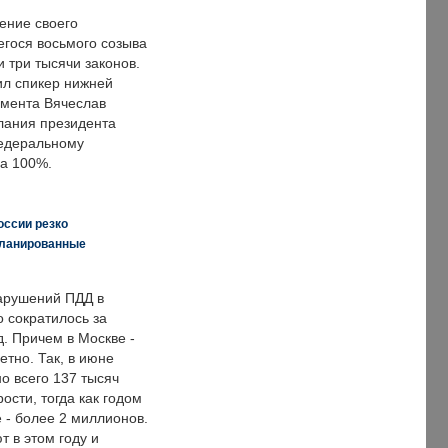
ение своего
гося восьмого созыва
 три тысячи законов.
ил спикер нижней
мента Вячеслав
лания президента
едеральному
а 100%.
оссии резко
планированные
арушений ПДД в
о сократилось за
. Причем в Москве -
етно. Так, в июне
о всего 137 тысяч
сти, тогда как годом
 - более 2 миллионов.
 в этом году и