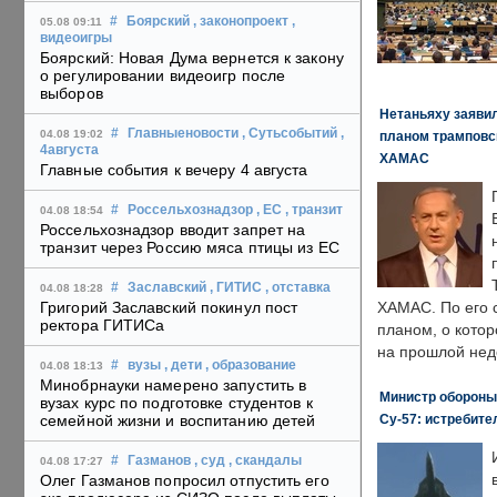
#
Боярский
, законопроект
,
05.08 09:11
видеоигры
Боярский: Новая Дума вернется к закону
о регулировании видеоигр после
выборов
Нетаньяху заявил
#
Главныеновости
, Сутьсобытий
,
04.08 19:02
планом трамповс
4августа
ХАМАС
Главные события к вечеру 4 августа
#
Россельхознадзор
, ЕС
, транзит
04.08 18:54
Россельхознадзор вводит запрет на
транзит через Россию мяса птицы из ЕС
#
Заславский
, ГИТИС
, отставка
04.08 18:28
Григорий Заславский покинул пост
ХАМАС. По его 
ректора ГИТИСа
планом, о кото
на прошлой нед
#
вузы
, дети
, образование
04.08 18:13
Минобрнауки намерено запустить в
Министр обороны
вузах курс по подготовке студентов к
Су-57: истребите
семейной жизни и воспитанию детей
#
Газманов
, суд
, скандалы
04.08 17:27
Олег Газманов попросил отпустить его