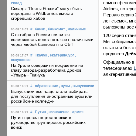
самого феномен
склад
Airlines, поте
Склады "Почты России" могут быть
переданы в Wildberries вместо
Первую серию 2
сгоревших хабов
лет съемок, мн
выложены все о
#
банки
, банкомат
, наличные
05.08 18:03
С октября в России появится
120 серия стан
возможность пополнять счет наличными
Мы собираемся 
через любой банкомат по СБП
остаться без о
продюсер
Дейм
#
Ткачук
, екатеринбург
,
05.08 17:07
покушение
Официально в 
На Урале совершили покушение на
телесериалах
L
главу завода-разработчика дронов
альтернативный
«Упырь» Ткачука
#
образование
, вузы
, выпускники
05.08 16:51
Выпускники все чаще стали выбирать
для поступления иностранные вузы или
российские колледжи
#
Путин
, назначение
, армия
05.08 16:21
Путин провел перестановки в
руководстве группировок российских
войск