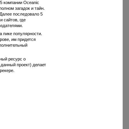
5 компании Oceanic
полном загадок и тайн.
 Далее последовало 5
и сайтов, где
оздателями.
а пике популярности.
рове, им придется
сполнительный
ный ресурс о
 данный проект) делает
рекере.