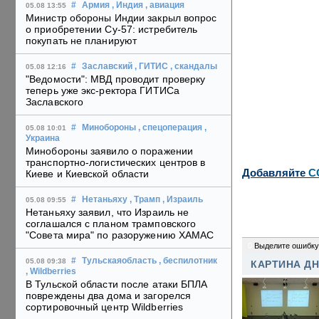
#
Армия
, Индия
, авиация
05.08 13:55
Министр обороны Индии закрыл вопрос
о приобретении Су-57: истребитель
покупать не планируют
#
Заславский
, ГИТИС
, скандалы
05.08 12:16
"Ведомости": МВД проводит проверку
теперь уже экс-ректора ГИТИСа
Заславского
#
Минобороны
, спецоперация
,
05.08 10:01
Украина
Минобороны заявило о поражении
транспортно-логистических центров в
Добавляйте
C
Киеве и Киевской области
#
Нетаньяху
, Трамп
, Израиль
05.08 09:55
Нетаньяху заявил, что Израиль не
соглашался с планом трамповского
"Совета мира" по разоружению ХАМАС
0
Выделите ошибку
#
Тульскаяобласть
, беспилотник
05.08 09:38
КАРТИНА Д
, Wildberries
В Тульской области после атаки БПЛА
повреждены два дома и загорелся
сортировочный центр Wildberries