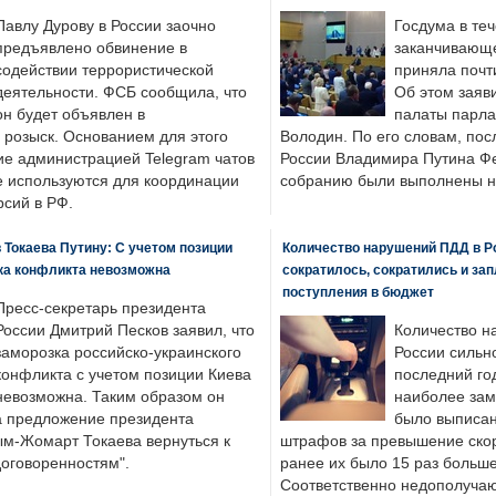
Павлу Дурову в России заочно
Госдума в теч
предъявлено обвинение в
заканчивающе
содействии террористической
приняла почти
деятельности. ФСБ сообщила, что
Об этом заяв
он будет объявлен в
палаты парла
розыск. Основанием для этого
Володин. По его словам, пос
ие администрацией Telegram чатов
России Владимира Путина Ф
е используются для координации
собранию были выполнены н
рсий в РФ.
 Токаева Путину: С учетом позиции
Количество нарушений ПДД в Р
ка конфликта невозможна
сократилось, сократились и за
поступления в бюджет
Пресс-секретарь президента
России Дмитрий Песков заявил, что
Количество н
заморозка российско-украинского
России сильн
конфликта с учетом позиции Киева
последний год
невозможна. Таким образом он
наиболее зам
а предложение президента
было выписан
ым-Жомарт Токаева вернуться к
штрафов за превышение скоро
договоренностям".
ранее их было 15 раз больше
Соответственно недополучают