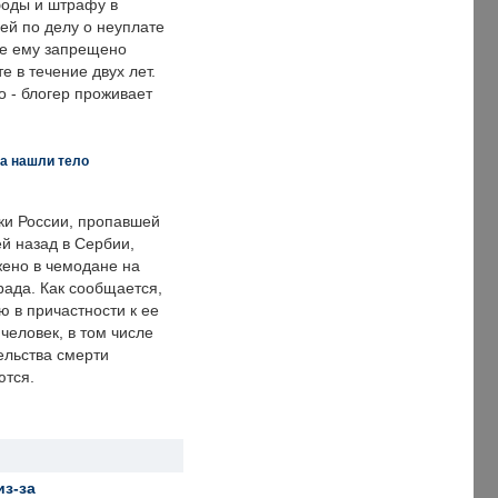
оды и штрафу в
ей по делу о неуплате
же ему запрещено
е в течение двух лет.
 - блогер проживает
а нашли тело
ки России, пропавшей
й назад в Сербии,
ено в чемодане на
рада. Как сообщается,
ю в причастности к ее
человек, в том числе
ельства смерти
ются.
из-за