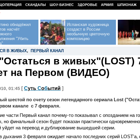
ЦОПЕРАЦИЯ
СКАНДАЛЫ
ШОУ-БИЗНЕС
ЗДОРОВЬЕ
АРМИЯ
ШПИОНАЖ
У
нтино обнадёжил
Испанская художница
тов насчёт
создаст в России
ожного
необычную цветочную
олжения "Убить
композицию
а"
СЯ В ЖИВЫХ
,
ПЕРВЫЙ КАНАЛ
"Остаться в живых"(LOST) 
ет на Первом (ВИДЕО)
[
С
уть
С
о
б
ытий
]
010, 01:45
й шестой по счету сезон легендарного сериала Lost ("Оста
ервом канале с 7 февраля.
е части Первый канал почему-то показывал с опозданием на г
, но финальный сезон будет показан практически одновременно
 уйдет на перевод и дублирование вышедшей серии.
в дыхания 3 февраля ожидает начало последних серий LOST'а, 