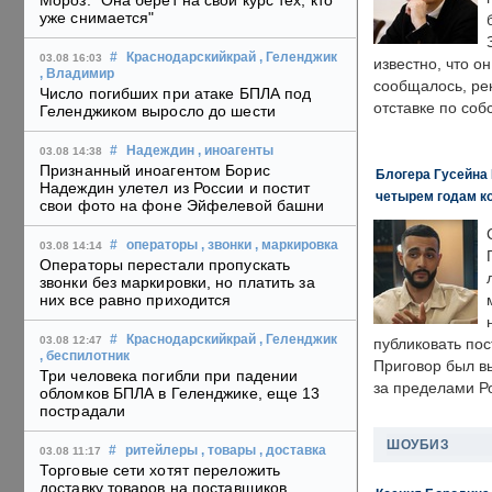
Мороз: "Она берет на свой курс тех, кто
уже снимается"
#
Краснодарскийкрай
, Геленджик
03.08 16:03
известно, что о
, Владимир
сообщалось, ре
Число погибших при атаке БПЛА под
отставке по со
Геленджиком выросло до шести
#
Надеждин
, иноагенты
03.08 14:38
Признанный иноагентом Борис
Блогера Гусейна 
Надеждин улетел из России и постит
четырем годам к
свои фото на фоне Эйфелевой башни
#
операторы
, звонки
, маркировка
03.08 14:14
Операторы перестали пропускать
звонки без маркировки, но платить за
них все равно приходится
#
Краснодарскийкрай
, Геленджик
03.08 12:47
публиковать пос
, беспилотник
Приговор был в
Три человека погибли при падении
за пределами Р
обломков БПЛА в Геленджике, еще 13
пострадали
ШОУБИЗ
#
ритейлеры
, товары
, доставка
03.08 11:17
Торговые сети хотят переложить
доставку товаров на поставщиков