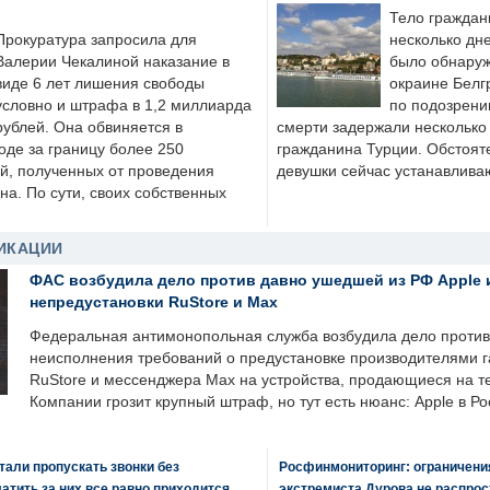
Тело граждан
Прокуратура запросила для
несколько дне
Валерии Чекалиной наказание в
было обнаруж
виде 6 лет лишения свободы
окраине Белг
условно и штрафа в 1,2 миллиарда
по подозрени
рублей. Она обвиняется в
смерти задержали несколько 
оде за границу более 250
гражданина Турции. Обстоят
й, полученных от проведения
девушки сейчас устанавлива
а. По сути, своих собственных
ИКАЦИИ
ФАС возбудила дело против давно ушедшей из РФ Apple 
непредустановки RuStore и Max
Федеральная антимонопольная служба возбудила дело против 
неисполнения требований о предустановке производителями 
RuStore и мессенджера Max на устройства, продающиеся на т
Компании грозит крупный штраф, но тут есть нюанс: Apple в Ро
али пропускать звонки без
Росфинмониторинг: ограничения
латить за них все равно приходится
экстремиста Дурова не распрос