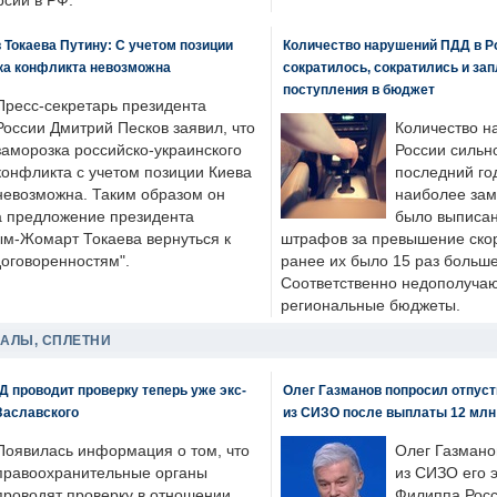
рсий в РФ.
 Токаева Путину: С учетом позиции
Количество нарушений ПДД в Р
ка конфликта невозможна
сократилось, сократились и за
поступления в бюджет
Пресс-секретарь президента
России Дмитрий Песков заявил, что
Количество н
заморозка российско-украинского
России сильн
конфликта с учетом позиции Киева
последний год
невозможна. Таким образом он
наиболее зам
а предложение президента
было выписан
ым-Жомарт Токаева вернуться к
штрафов за превышение скоро
договоренностям".
ранее их было 15 раз больше
Соответственно недополучают
региональные бюджеты.
ДАЛЫ, СПЛЕТНИ
 проводит проверку теперь уже экс-
Олег Газманов попросил отпуст
Заславского
из СИЗО после выплаты 12 млн
Появилась информация о том, что
Олег Газмано
правоохранительные органы
из СИЗО его 
проводят проверку в отношении
Филиппа Росс