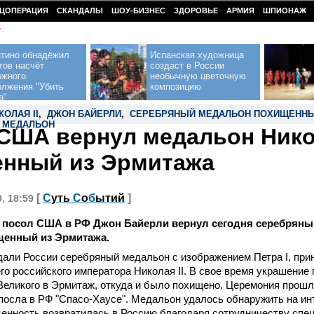
ЦОПЕРАЦИЯ
СКАНДАЛЫ
ШОУ-БИЗНЕС
ЗДОРОВЬЕ
АРМИЯ
ШПИОНАЖ
У
нтино обнадёжил
Испанская художница
тов насчёт
создаст в России
ожного
необычную цветочную
олжения "Убить
композицию
а"
ОЛАЯ II
,
ДЖОН БАЙЕРЛИ
,
СЕРЕБРЯНЫЙ МЕДАЛЬОН ПОХИЩЕННЫ
 МЕДАЛЬОН
США вернул медальон Никол
нный из Эрмитажа
[
С
уть
С
о
б
ытий
]
0, 18:59
 посол США в РФ Джон Байерли вернул сегодня серебрян
щенный из Эрмитажа.
али России серебряный медальон с изображением Петра I, пр
го российского императора Николая II. В свое время украшение
Великого в Эрмитаж, откуда и было похищено. Церемония прошл
посла в РФ "Спасо-Хаусе". Медальон удалось обнаружить на ин
енность возвратилась в Россию благодаря сотрудничеству спе