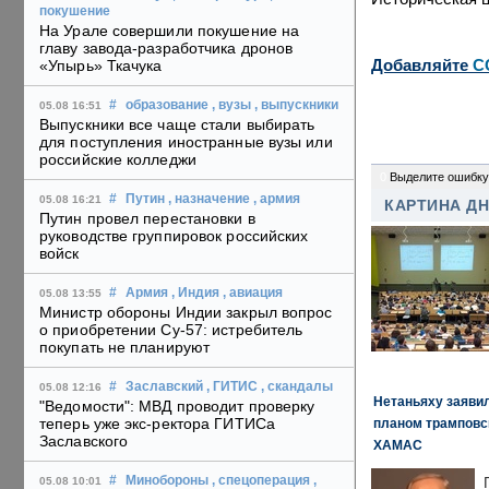
покушение
На Урале совершили покушение на
главу завода-разработчика дронов
Добавляйте
C
«Упырь» Ткачука
#
образование
, вузы
, выпускники
05.08 16:51
Выпускники все чаще стали выбирать
для поступления иностранные вузы или
российские колледжи
0
Выделите ошибку
#
Путин
, назначение
, армия
05.08 16:21
КАРТИНА Д
Путин провел перестановки в
руководстве группировок российских
войск
#
Армия
, Индия
, авиация
05.08 13:55
Министр обороны Индии закрыл вопрос
о приобретении Су-57: истребитель
покупать не планируют
#
Заславский
, ГИТИС
, скандалы
05.08 12:16
Нетаньяху заявил
"Ведомости": МВД проводит проверку
теперь уже экс-ректора ГИТИСа
планом трамповс
Заславского
ХАМАС
#
Минобороны
, спецоперация
,
05.08 10:01