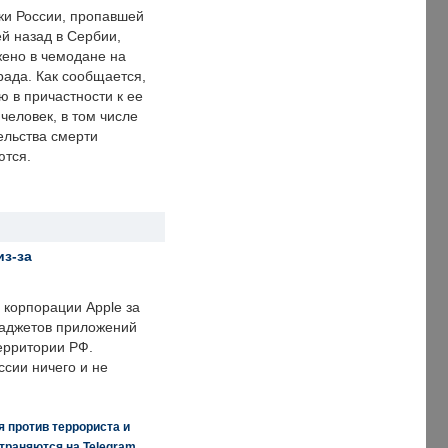
ки России, пропавшей
й назад в Сербии,
ено в чемодане на
рада. Как сообщается,
ю в причастности к ее
человек, в том числе
ельства смерти
ются.
из-за
корпорации Apple за
гаджетов приложений
ерритории РФ.
ссии ничего и не
 против террориста и
траняются на Telegram