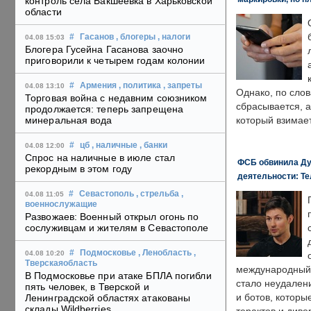
контроль села Бакшеевка в Харьковской
области
#
Гасанов
, блогеры
, налоги
04.08 15:03
Блогера Гусейна Гасанова заочно
приговорили к четырем годам колонии
#
Армения
, политика
, запреты
04.08 13:10
Однако, по слов
Торговая война с недавним союзником
сбрасывается, а
продолжается: теперь запрещена
минеральная вода
который взимает
#
цб
, наличные
, банки
04.08 12:00
Спрос на наличные в июле стал
ФСБ обвинила Ду
рекордным в этом году
деятельности: Те
#
Севастополь
, стрельба
,
04.08 11:05
военнослужащие
Развожаев: Военный открыл огонь по
сослуживцам и жителям в Севастополе
#
Подмосковье
, Ленобласть
,
04.08 10:20
Тверскаяобласть
международный 
В Подмосковье при атаке БПЛА погибли
стало неудален
пять человек, в Тверской и
и ботов, которы
Ленинградской областях атакованы
склады Wildberries