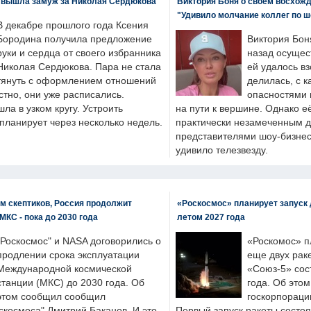
 вышла замуж за Николая Сердюкова
Виктория Боня о своем восхожд
"Удивило молчание коллег по ш
В декабре прошлого года Ксения
Бородина получила предложение
Виктория Бон
руки и сердца от своего избранника
назад осущес
Николая Сердюкова. Пара не стала
ей удалось вз
тянуть с оформлением отношений
делилась, с к
естно, они уже расписались.
опасностями 
а в узком кругу. Устроить
на пути к вершине. Однако е
планирует через несколько недель.
практически незамеченным 
представителями шоу-бизнес
удивило телезвезду.
м скептиков, Россия продолжит
«Роскосмос» планирует запуск 
МКС - пока до 2030 года
летом 2027 года
"Роскосмос" и NASA договорились о
«Роскомос» пл
продлении срока эксплуатации
еще двух рак
Международной космической
«Союз-5» сос
станции (МКС) до 2030 года. Об
года. Об это
этом сообщил сообщил
госкорпораци
скосмоса" Дмитрий Баканов. И это
Первый запуск ракеты состоя