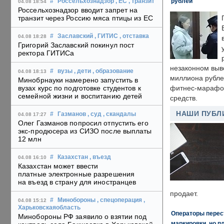
рублей
#
Россельхознадзор
, ЕС
, транзит
04.08 18:54
Россельхознадзор вводит запрет на
транзит через Россию мяса птицы из ЕС
#
Заславский
, ГИТИС
, отставка
04.08 18:28
Григорий Заславский покинул пост
ректора ГИТИСа
незаконном выв
#
вузы
, дети
, образование
04.08 18:13
миллиона рубле
Минобрнауки намерено запустить в
вузах курс по подготовке студентов к
фитнес-марафон
семейной жизни и воспитанию детей
средств.
НАШИ ПУБЛ
#
Газманов
, суд
, скандалы
04.08 17:27
Олег Газманов попросил отпустить его
экс-продюсера из СИЗО после выплаты
12 млн
#
Казахстан
, въезд
04.08 16:10
Казахстан может ввести
платные электронные разрешения
на въезд в страну для иностранцев
продает.
#
Минобороны
, спецоперация
,
04.08 15:12
Харьковскаяобласть
Операторы перест
Минобороны РФ заявило о взятии под
маркировки, но п