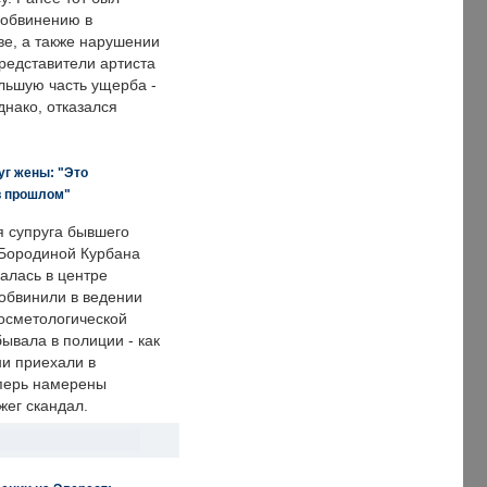
 обвинению в
е, а также нарушении
редставители артиста
льшую часть ущерба -
днако, отказался
уг жены: "Это
в прошлом"
я супруга бывшего
Бородиной Курбана
алась в центре
 обвинили в ведении
осметологической
ывала в полиции - как
ни приехали в
еперь намерены
зжег скандал.