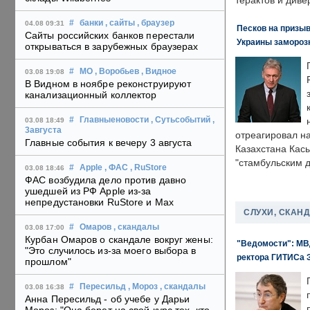
терактов и диве
#
банки
, сайты
, браузер
04.08 09:31
Песков на призыв
Сайты российских банков перестали
Украины замороз
открываться в зарубежных браузерах
#
МО
, Воробьев
, Видное
03.08 19:08
В Видном в ноябре реконструируют
канализационный коллектор
#
Главныеновости
, Сутьсобытий
,
03.08 18:49
3августа
отреагировал н
Главные события к вечеру 3 августа
Казахстана Кас
"стамбульским 
#
Apple
, ФАС
, RuStore
03.08 18:46
ФАС возбудила дело против давно
ушедшей из РФ Apple из-за
непредустановки RuStore и Max
СЛУХИ, СКАН
#
Омаров
, скандалы
03.08 17:00
Курбан Омаров о скандале вокруг жены:
"Ведомости": МВД
"Это случилось из-за моего выбора в
ректора ГИТИСа 
прошлом"
#
Пересильд
, Мороз
, скандалы
03.08 16:38
Анна Пересильд - об учебе у Дарьи