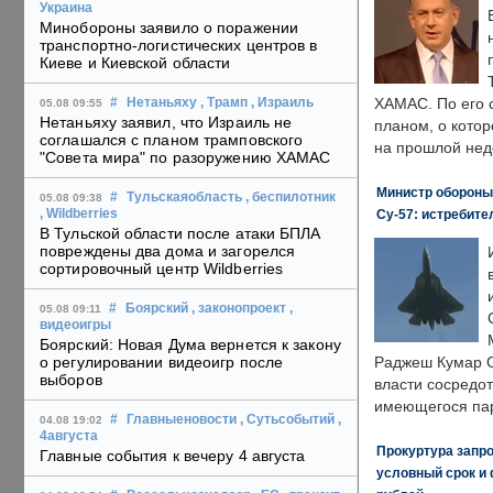
Украина
Минобороны заявило о поражении
транспортно-логистических центров в
Киеве и Киевской области
ХАМАС. По его 
#
Нетаньяху
, Трамп
, Израиль
05.08 09:55
Нетаньяху заявил, что Израиль не
планом, о кото
соглашался с планом трамповского
на прошлой нед
"Совета мира" по разоружению ХАМАС
Министр обороны
#
Тульскаяобласть
, беспилотник
05.08 09:38
Су-57: истребите
, Wildberries
В Тульской области после атаки БПЛА
повреждены два дома и загорелся
сортировочный центр Wildberries
#
Боярский
, законопроект
,
05.08 09:11
видеоигры
Боярский: Новая Дума вернется к закону
о регулировании видеоигр после
Раджеш Кумар С
выборов
власти сосредо
имеющегося пар
#
Главныеновости
, Сутьсобытий
,
04.08 19:02
4августа
Прокуртура запр
Главные события к вечеру 4 августа
условный срок и 