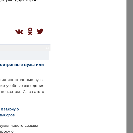
ec
ностранные вузы или
ния иностранные вузы.
кие учебные заведения.
по квотам. Из-за этого
к закону о
 выборов
думы нового созыва
просу о