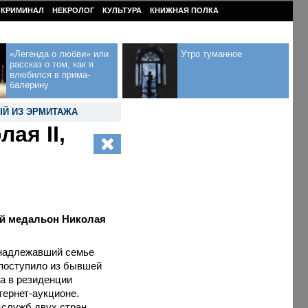
КРИМИНАЛ
НЕКРОЛОГ
КУЛЬТУРА
КНИЖНАЯ ПОЛКА
«Легенда о любви» или
Утро туманное
рассказ о том, как я
влюбился в прима-
балерину
Й ИЗ ЭРМИТАЖА
ая II,
ый медальон Николая
инадлежавший семье
 поступило из бывшей
а в резиденции
тернет-аукционе.
цслужб двух стран.