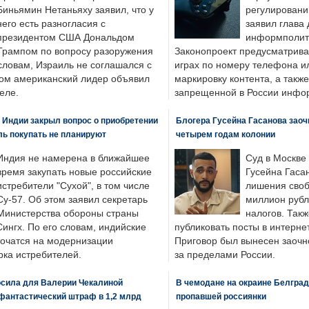
Биньямин Нетаньяху заявил, что у
регулировани
него есть разногласия с
заявил глава 
президентом США Дональдом
информполити
Трампом по вопросу разоружения
Законопроект предусматрива
словам, Израиль не соглашался с
играх по номеру телефона ил
ром американский лидер объявил
маркировку контента, а также
еле.
запрещенной в России инфо
 Индии закрыл вопрос о приобретении
Блогера Гусейна Гасанова заоч
ль покупать не планируют
четырем годам колонии
Индия не намерена в ближайшее
Суд в Москве
время закупать новые российские
Гусейна Гаса
истребители "Сухой", в том числе
лишения своб
Су-57. Об этом заявил секретарь
миллион рубл
Министерства обороны страны
налогов. Так
ингх. По его словам, индийские
публиковать посты в интернет
точатся на модернизации
Приговор был вынесен заочно
ка истребителей.
за пределами России.
осила для Валерии Чекалиной
В чемодане на окраине Белград
фантастический штраф в 1,2 млрд
пропавшей россиянки