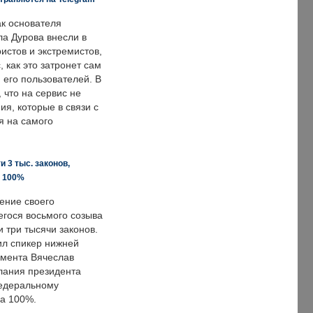
ак основателя
ла Дурова внесли в
истов и экстремистов,
, как это затронет сам
 его пользователей. В
что на сервис не
я, которые в связи с
я на самого
 3 тыс. законов,
а 100%
ение своего
гося восьмого созыва
 три тысячи законов.
ил спикер нижней
мента Вячеслав
лания президента
едеральному
а 100%.