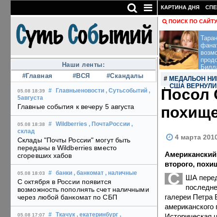
КАРТИНА ДНЯ
СПЕ
ПОИСК ПО САЙТ
Тара
фана
возм
прод
Наши ленты:
Билл
#Главная
#ВСЯ
#Скандалы
#
МЕДАЛЬОН НИК
,
США ВЕРНУЛИ
Посол 
#
Главныеновости
, Сутьсобытий
,
05.08 18:39
5августа
Главные события к вечеру 5 августа
похище
#
Wildberries
, ПочтаРоссии
,
05.08 18:38
склад
4 марта 201
Склады "Почты России" могут быть
переданы в Wildberries вместо
Американский
сгоревших хабов
второго, похи
С
#
банки
, банкомат
, наличные
05.08 18:03
ША перед
С октября в России появится
последне
возможность пополнять счет наличными
галереи Петра 
через любой банкомат по СБП
американского 
#
Ткачук
, екатеринбург
,
Историческая ц
05.08 17:07