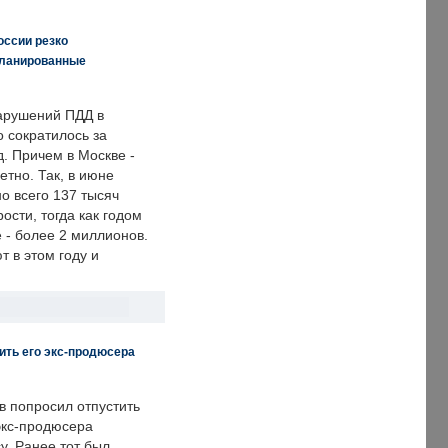
оссии резко
планированные
арушений ПДД в
о сократилось за
. Причем в Москве -
етно. Так, в июне
о всего 137 тысяч
сти, тогда как годом
 - более 2 миллионов.
 в этом году и
ить его экс-продюсера
в попросил отпустить
экс-продюсера
у. Ранее тот был