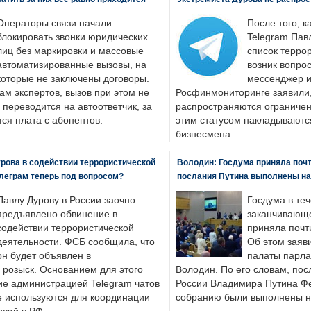
Операторы связи начали
После того, к
блокировать звонки юридических
Telegram Пав
лиц без маркировки и массовые
список террор
автоматизированные вызовы, на
возник вопрос
которые не заключены договоры.
мессенджер и
ам экспертов, вызов при этом не
Росфинмониторинге заявили, 
 переводится на автоответчик, за
распространяются ограничени
ся плата с абонентов.
этим статусом накладываютс
бизнесмена.
рова в содействии террористической
Володин: Госдума приняла почти
леграм теперь под вопросом?
послания Путина выполнены н
Павлу Дурову в России заочно
Госдума в теч
предъявлено обвинение в
заканчивающе
содействии террористической
приняла почти
деятельности. ФСБ сообщила, что
Об этом заяв
он будет объявлен в
палаты парла
розыск. Основанием для этого
Володин. По его словам, пос
ие администрацией Telegram чатов
России Владимира Путина Ф
е используются для координации
собранию были выполнены н