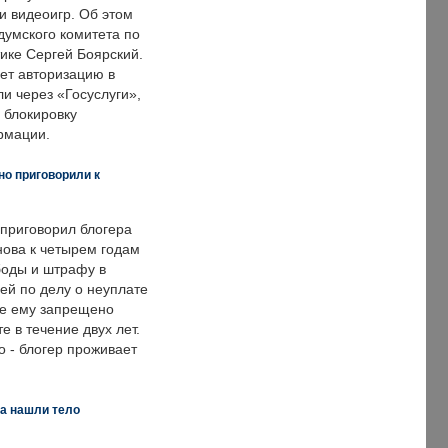
и видеоигр. Об этом
думского комитета по
ке Сергей Боярский.
ет авторизацию в
и через «Госуслуги»,
 блокировку
рмации.
но приговорили к
 приговорил блогера
нова к четырем годам
оды и штрафу в
ей по делу о неуплате
же ему запрещено
е в течение двух лет.
 - блогер проживает
а нашли тело