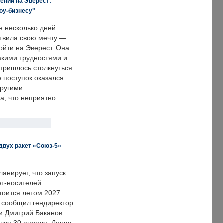
ении на Эверест:
оу-бизнесу"
я несколько дней
твила свою мечту —
ойти на Эверест. Она
акими трудностями и
пришлось столкнуться
ё поступок оказался
другими
а, что неприятно
двух ракет «Союз-5»
анирует, что запуск
ет-носителей
тоится летом 2027
м сообщил гендиректор
и Дмитрий Баканов.
лся 30 апреля. Денис