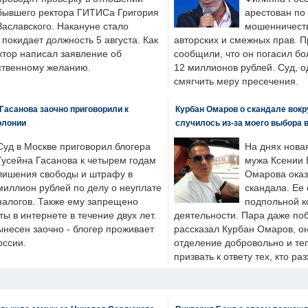
бывшего ректора ГИТИСа Григория
арестован по
Заславского. Накануне стало
мошенничеств
н покидает должность 5 августа. Как
авторских и смежных прав. П
ктор написал заявление об
сообщили, что он погасил бо
бственному желанию.
12 миллионов рублей. Суд, о
смягчить меру пресечения.
Гасанова заочно приговорили к
Курбан Омаров о скандале вокр
олонии
случилось из-за моего выбора 
Суд в Москве приговорил блогера
На днях нова
Гусейна Гасанова к четырем годам
мужа Ксении 
лишения свободы и штрафу в
Омарова оказ
миллион рублей по делу о неуплате
скандала. Ее
налогов. Также ему запрещено
подпольной к
ты в интернете в течение двух лет.
деятельности. Пара даже поб
ынесен заочно - блогер проживает
рассказал Курбан Омаров, о
оссии.
отделение добровольно и т
призвать к ответу тех, кто ра