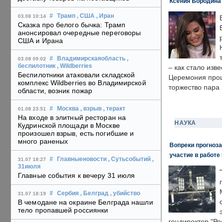
Ксения Бородина
#
Трамп
, США
, Иран
03.08 10:14
Сказка про белого бычка: Трамп
анонсировал очередные переговоры
США и Ирана
#
Владимирскаяобласть
,
03.08 09:02
беспилотник
, Wildberries
– как стало изв
Беспилотники атаковали складской
Церемония прошл
комплекс Wildberries во Владимирской
торжество пара 
области, возник пожар
#
Москва
, взрыв
, теракт
01.08 23:51
На входе в элитный ресторан на
НАУКА
Кудринской площади в Москве
произошел взрыв, есть погибшие и
много раненых
Вопреки прогноза
участие в работе 
#
Главныеновости
, Сутьсобытий
,
31.07 18:27
31июля
Главные события к вечеру 31 июля
#
Сербия
, Белград
, убийство
31.07 18:19
В чемодане на окраине Белграда нашли
тело пропавшей россиянки
гендиректор "Ро