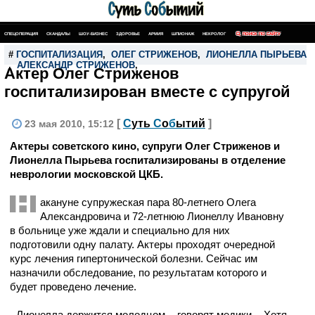
СПЕЦОПЕРАЦИЯ
СКАНДАЛЫ
ШОУ-БИЗНЕС
ЗДОРОВЬЕ
АРМИЯ
ШПИОНАЖ
НЕКРОЛОГ
ПОИСК ПО САЙТУ
#
ГОСПИТАЛИЗАЦИЯ
,
ОЛЕГ СТРИЖЕНОВ
,
ЛИОНЕЛЛА ПЫРЬЕВА
,
,
АЛЕКСАНДР СТРИЖЕНОВ
,
Актер Олег Стриженов
госпитализирован вместе с супругой
[
С
уть
С
о
б
ытий
]
23 мая 2010, 15:12
Актеры советского кино, супруги Олег Стриженов и
Лионелла Пырьева госпитализированы в отделение
неврологии московской ЦКБ.
Н
акануне супружеская пара 80-летнего Олега
Александровича и 72-летнюю Лионеллу Ивановну
в больнице уже ждали и специально для них
подготовили одну палату. Актеры проходят очередной
курс лечения гипертонической болезни. Сейчас им
назначили обследование, по результатам которого и
будет проведено лечение.
- Лионелла держится молодцом, - говорят медики. - Хотя