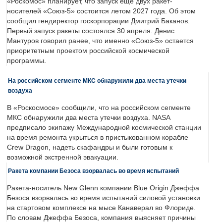
«Роскомос» планирует, что запуск еще двух ракет-
носителей «Союз-5» состоится летом 2027 года. Об этом
сообщил гендиректор госкорпорации Дмитрий Баканов.
Первый запуск ракеты состоялся 30 апреля. Денис
Мантуров говорил ранее, что именно «Союз-5» остается
приоритетным проектом российской космической
программы.
На российском сегменте МКС обнаружили два места утечки
воздуха
В «Роскосмосе» сообщили, что на российском сегменте
МКС обнаружили два места утечки воздуха. NASA
предписало экипажу Международной космической станции
на время ремонта укрыться в пристыкованном корабле
Crew Dragon, надеть скафандры и были готовым к
возможной экстренной эвакуации.
Ракета компании Безоса взорвалась во время испытаний
Ракета-носитель New Glenn компании Blue Origin Джеффа
Безоса взорвалась во время испытаний силовой установки
на стартовом комплексе на мысе Канаверал во Флориде.
По словам Джеффа Безоса, компания выясняет причины