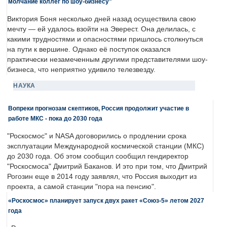
молчание коллег по шоу-бизнесу"
Виктория Боня несколько дней назад осуществила свою
мечту — ей удалось взойти на Эверест. Она делилась, с
какими трудностями и опасностями пришлось столкнуться
на пути к вершине. Однако её поступок оказался
практически незамеченным другими представителями шоу-
бизнеса, что неприятно удивило телезвезду.
НАУКА
Вопреки прогнозам скептиков, Россия продолжит участие в
работе МКС - пока до 2030 года
"Роскосмос" и NASA договорились о продлении срока
эксплуатации Международной космической станции (МКС)
до 2030 года. Об этом сообщил сообщил гендиректор
"Роскосмоса" Дмитрий Баканов. И это при том, что Дмитрий
Рогозин еще в 2014 году заявлял, что Россия выходит из
проекта, а самой станции "пора на пенсию".
«Роскосмос» планирует запуск двух ракет «Союз-5» летом 2027
года