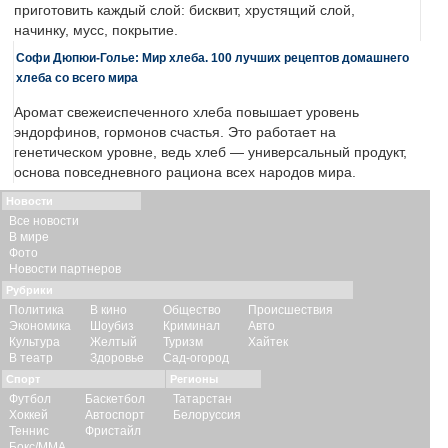
приготовить каждый слой: бисквит, хрустящий слой,
начинку, мусс, покрытие.
Софи Дюпюи-Голье: Мир хлеба. 100 лучших рецептов домашнего
хлеба со всего мира
Аромат свежеиспеченного хлеба повышает уровень
эндорфинов, гормонов счастья. Это работает на
генетическом уровне, ведь хлеб — универсальный продукт,
основа повседневного рациона всех народов мира.
Новости
Все новости
В мире
Фото
Новости партнеров
Рубрики
Политика
В кино
Общество
Происшествия
Экономика
Шоубиз
Криминал
Авто
Культура
Желтый
Туризм
Хайтек
В театр
Здоровье
Сад-огород
Спорт
Регионы
Футбол
Баскетбол
Татарстан
Хоккей
Автоспорт
Белоруссия
Теннис
Фристайл
Бокс/ММА