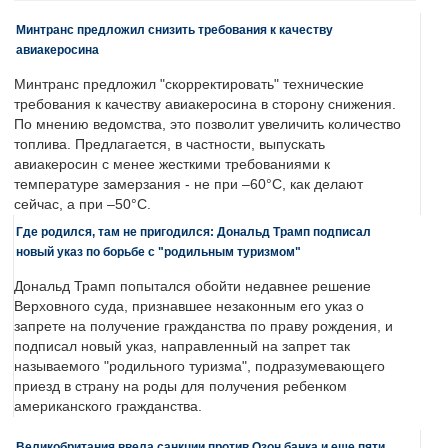
Минтранс предложил снизить требования к качеству
авиакеросина
Минтранс предложил "скорректировать" технические
требования к качеству авиакеросина в сторону снижения.
По мнению ведомства, это позволит увеличить количество
топлива. Предлагается, в частности, выпускать
авиакеросин с менее жесткими требованиями к
температуре замерзания - не при –60°C, как делают
сейчас, а при –50°C.
Где родился, там не пригодился: Дональд Трамп подписал
новый указ по борьбе с "родильным туризмом"
Дональд Трамп попытался обойти недавнее решение
Верховного суда, признавшее незаконным его указ о
запрете на получение гражданства по праву рождения, и
подписал новый указ, направленный на запрет так
называемого "родильного туризма", подразумевающего
приезд в страну на роды для получения ребенком
американского гражданства.
Великобритания ввела санкции против Озон банка и еще пяти