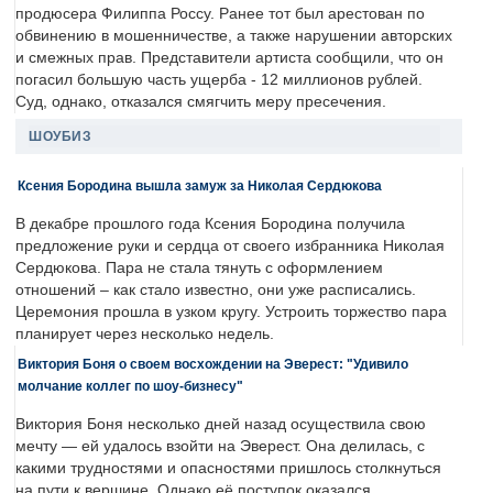
продюсера Филиппа Россу. Ранее тот был арестован по
обвинению в мошенничестве, а также нарушении авторских
и смежных прав. Представители артиста сообщили, что он
погасил большую часть ущерба - 12 миллионов рублей.
Суд, однако, отказался смягчить меру пресечения.
ШОУБИЗ
Ксения Бородина вышла замуж за Николая Сердюкова
В декабре прошлого года Ксения Бородина получила
предложение руки и сердца от своего избранника Николая
Сердюкова. Пара не стала тянуть с оформлением
отношений – как стало известно, они уже расписались.
Церемония прошла в узком кругу. Устроить торжество пара
планирует через несколько недель.
Виктория Боня о своем восхождении на Эверест: "Удивило
молчание коллег по шоу-бизнесу"
Виктория Боня несколько дней назад осуществила свою
мечту — ей удалось взойти на Эверест. Она делилась, с
какими трудностями и опасностями пришлось столкнуться
на пути к вершине. Однако её поступок оказался