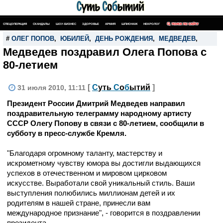
СПЕЦОПЕРАЦИЯ
СКАНДАЛЫ
ШОУ-БИЗНЕС
ЗДОРОВЬЕ
АРМИЯ
ШПИОНАЖ
НЕКРОЛОГ
ПОИСК ПО САЙТУ
#
ОЛЕГ ПОПОВ
,
ЮБИЛЕЙ
,
ДЕНЬ РОЖДЕНИЯ
,
МЕДВЕДЕВ
,
Медведев поздравил Олега Попова с
80-летием
[
С
уть
С
о
б
ытий
]
31 июля 2010, 11:11
Президент России Дмитрий Медведев направил
поздравительную телеграмму народному артисту
СССР Олегу Попову в связи с 80-летием, сообщили в
субботу в пресс-службе Кремля.
"Благодаря огромному таланту, мастерству и
искрометному чувству юмора вы достигли выдающихся
успехов в отечественном и мировом цирковом
искусстве. Выработали свой уникальный стиль. Ваши
выступления полюбились миллионам детей и их
родителям в нашей стране, принесли вам
международное признание", - говорится в поздравлении
президента.