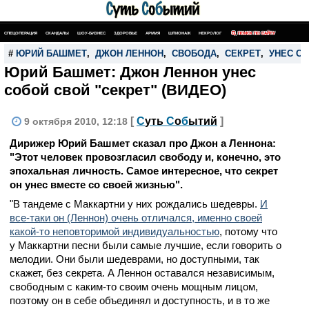
СПЕЦОПЕРАЦИЯ
СКАНДАЛЫ
ШОУ-БИЗНЕС
ЗДОРОВЬЕ
АРМИЯ
ШПИОНАЖ
НЕКРОЛОГ
ПОИСК ПО САЙТУ
#
ЮРИЙ БАШМЕТ
,
ДЖОН ЛЕННОН
,
СВОБОДА
,
СЕКРЕТ
,
УНЕС С 
Юрий Башмет: Джон Леннон унес
собой свой "секрет" (ВИДЕО)
[
С
уть
С
о
б
ытий
]
9 октября 2010, 12:18
Дирижер Юрий Башмет сказал про Джон а Леннона:
"Этот человек провозгласил свободу и, конечно, это
эпохальная личность. Самое интересное, что секрет
он унес вместе со своей жизнью".
"В тандеме с Маккартни у них рождались шедевры.
И
все-таки он (Леннон) очень отличался, именно своей
какой-то неповторимой индивидуальностью
, потому что
у Маккартни песни были самые лучшие, если говорить о
мелодии. Они были шедеврами, но доступными, так
скажет, без секрета. А Леннон оставался независимым,
свободным с каким-то своим очень мощным лицом,
поэтому он в себе объединял и доступность, и в то же