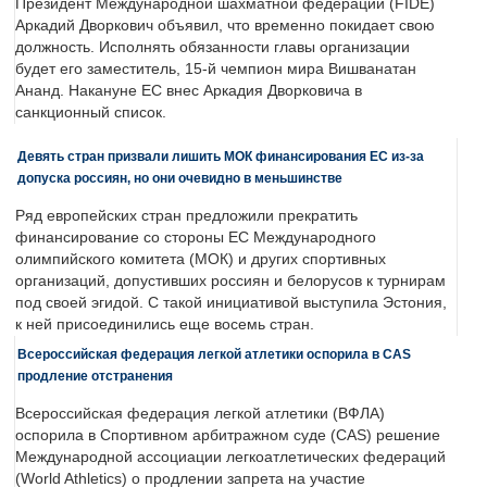
Президент Международной шахматной федерации (FIDE)
Аркадий Дворкович объявил, что временно покидает свою
должность. Исполнять обязанности главы организации
будет его заместитель, 15-й чемпион мира Вишванатан
Ананд. Накануне ЕС внес Аркадия Дворковича в
санкционный список.
Девять стран призвали лишить МОК финансирования ЕС из-за
допуска россиян, но они очевидно в меньшинстве
Ряд европейских стран предложили прекратить
финансирование со стороны ЕС Международного
олимпийского комитета (МОК) и других спортивных
организаций, допустивших россиян и белорусов к турнирам
под своей эгидой. С такой инициативой выступила Эстония,
к ней присоединились еще восемь стран.
Всероссийская федерация легкой атлетики оспорила в CAS
продление отстранения
Всероссийская федерация легкой атлетики (ВФЛА)
оспорила в Спортивном арбитражном суде (CAS) решение
Международной ассоциации легкоатлетических федераций
(World Athletics) о продлении запрета на участие