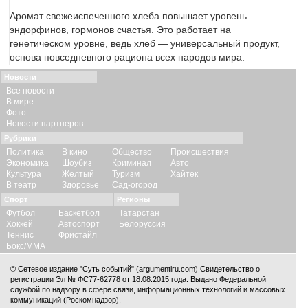
Аромат свежеиспеченного хлеба повышает уровень
эндорфинов, гормонов счастья. Это работает на
генетическом уровне, ведь хлеб — универсальный продукт,
основа повседневного рациона всех народов мира.
Новости
Все новости
В мире
Фото
Новости партнеров
Рубрики
Политика
В кино
Общество
Происшествия
Экономика
Шоубиз
Криминал
Авто
Культура
Желтый
Туризм
Хайтек
В театр
Здоровье
Сад-огород
Спорт
Регионы
Футбол
Баскетбол
Татарстан
Хоккей
Автоспорт
Белоруссия
Теннис
Фристайл
Бокс/ММА
© Сетевое издание "Суть событий" (argumentiru.com) Свидетельство о
регистрации Эл № ФС77-62778 от 18.08.2015 года. Выдано Федеральной
службой по надзору в сфере связи, информационных технологий и массовых
коммуникаций (Роскомнадзор).