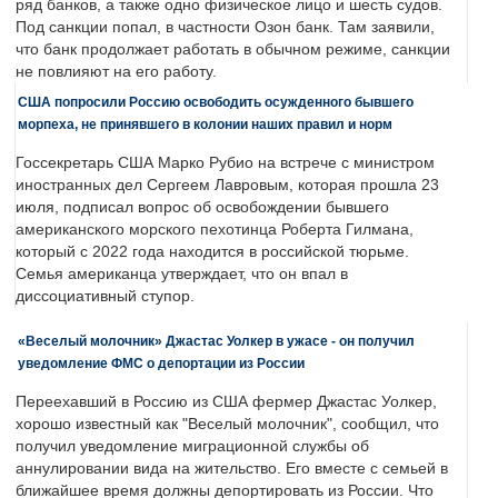
ряд банков, а также одно физическое лицо и шесть судов.
Под санкции попал, в частности Озон банк. Там заявили,
что банк продолжает работать в обычном режиме, санкции
не повлияют на его работу.
США попросили Россию освободить осужденного бывшего
морпеха, не принявшего в колонии наших правил и норм
Госсекретарь США Марко Рубио на встрече с министром
иностранных дел Сергеем Лавровым, которая прошла 23
июля, подписал вопрос об освобождении бывшего
американского морского пехотинца Роберта Гилмана,
который с 2022 года находится в российской тюрьме.
Семья американца утверждает, что он впал в
диссоциативный ступор.
«Веселый молочник» Джастас Уолкер в ужасе - он получил
уведомление ФМС о депортации из России
Переехавший в Россию из США фермер Джастас Уолкер,
хорошо известный как "Веселый молочник", сообщил, что
получил уведомление миграционной службы об
аннулировании вида на жительство. Его вместе с семьей в
ближайшее время должны депортировать из России. Что