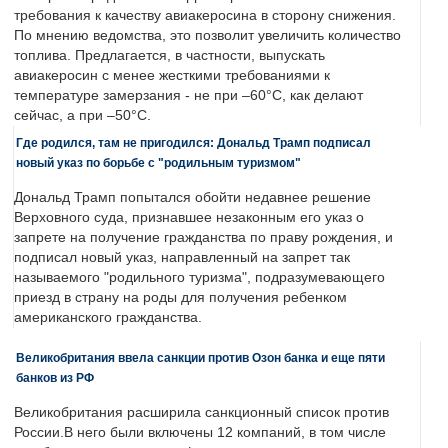
требования к качеству авиакеросина в сторону снижения.
По мнению ведомства, это позволит увеличить количество
топлива. Предлагается, в частности, выпускать
авиакеросин с менее жесткими требованиями к
температуре замерзания - не при –60°C, как делают
сейчас, а при –50°C.
Где родился, там не пригодился: Дональд Трамп подписал
новый указ по борьбе с "родильным туризмом"
Дональд Трамп попытался обойти недавнее решение
Верховного суда, признавшее незаконным его указ о
запрете на получение гражданства по праву рождения, и
подписал новый указ, направленный на запрет так
называемого "родильного туризма", подразумевающего
приезд в страну на роды для получения ребенком
американского гражданства.
Великобритания ввела санкции против Озон банка и еще пяти
банков из РФ
Великобритания расширила санкционный список против
России.В него были включены 12 компаний, в том числе