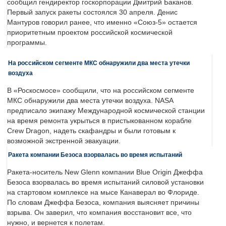
сообщил гендиректор госкорпорации Дмитрий Баканов.
Первый запуск ракеты состоялся 30 апреля. Денис
Мантуров говорил ранее, что именно «Союз-5» остается
приоритетным проектом российской космической
программы.
На российском сегменте МКС обнаружили два места утечки
воздуха
В «Роскосмосе» сообщили, что на российском сегменте
МКС обнаружили два места утечки воздуха. NASA
предписало экипажу Международной космической станции
на время ремонта укрыться в пристыкованном корабле
Crew Dragon, надеть скафандры и были готовым к
возможной экстренной эвакуации.
Ракета компании Безоса взорвалась во время испытаний
Ракета-носитель New Glenn компании Blue Origin Джеффа
Безоса взорвалась во время испытаний силовой установки
на стартовом комплексе на мысе Канаверал во Флориде.
По словам Джеффа Безоса, компания выясняет причины
взрыва. Он заверил, что компания восстановит все, что
нужно, и вернется к полетам.