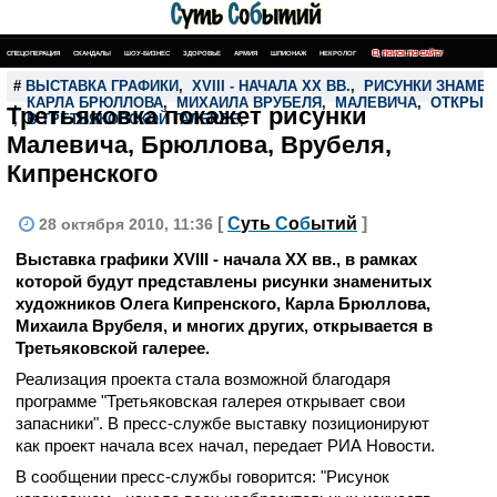
СПЕЦОПЕРАЦИЯ
СКАНДАЛЫ
ШОУ-БИЗНЕС
ЗДОРОВЬЕ
АРМИЯ
ШПИОНАЖ
НЕКРОЛОГ
ПОИСК ПО САЙТУ
#
ВЫСТАВКА ГРАФИКИ
,
XVIII - НАЧАЛА XX ВВ.
,
РИСУНКИ ЗНАМЕ
,
КАРЛА БРЮЛЛОВА
,
МИХАИЛА ВРУБЕЛЯ
,
МАЛЕВИЧА
,
ОТКРЫВ
Третьяковка покажет рисунки
,
В ТРЕТЬЯКОВСКОЙ ГАЛЕРЕЕ
,
Малевича, Брюллова, Врубеля,
Кипренского
[
С
уть
С
о
б
ытий
]
28 октября 2010, 11:36
Выставка графики XVIII - начала XX вв., в рамках
которой будут представлены рисунки знаменитых
художников Олега Кипренского, Карла Брюллова,
Михаила Врубеля, и многих других, открывается в
Третьяковской галерее.
Реализация проекта стала возможной благодаря
программе "Третьяковская галерея открывает свои
запасники". В пресс-службе выставку позиционируют
как проект начала всех начал, передает РИА Новости.
В сообщении пресс-службы говорится: "Рисунок