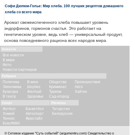
Софи Дюпюи-Голье: Мир хлеба. 100 лучших рецептов домашнего
хлеба со всего мира
Аромат свежеиспеченного хлеба повышает уровень
эндорфинов, гормонов счастья. Это работает на
генетическом уровне, ведь хлеб — универсальный продукт,
основа повседневного рациона всех народов мира.
Новости
Все новости
В мире
Фото
Новости партнеров
Рубрики
Политика
В кино
Общество
Происшествия
Экономика
Шоубиз
Криминал
Авто
Культура
Желтый
Туризм
Хайтек
В театр
Здоровье
Сад-огород
Спорт
Регионы
Футбол
Баскетбол
Татарстан
Хоккей
Автоспорт
Белоруссия
Теннис
Фристайл
Бокс/ММА
© Сетевое издание "Суть событий" (argumentiru.com) Свидетельство о