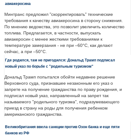
авиакеросина
Минтранс предложил "скорректировать" технические
требования к качеству авиакеросина в сторону снижения.
По мнению ведомства, это позволит увеличить количество
топлива. Предлагается, в частности, выпускать
авиакеросин с менее жесткими требованиями к
температуре замерзания - не при –60°C, как делают
сейчас, а при –50°C.
Где родился, там не пригодился: Дональд Трамп подписал
новый указ по борьбе с "родильным туризмом"
Дональд Трамп попытался обойти недавнее решение
Верховного суда, признавшее незаконным его указ о
запрете на получение гражданства по праву рождения, и
подписал новый указ, направленный на запрет так
называемого "родильного туризма", подразумевающего
приезд в страну на роды для получения ребенком
американского гражданства.
Великобритания ввела санкции против Озон банка и еще пяти
банков из РФ