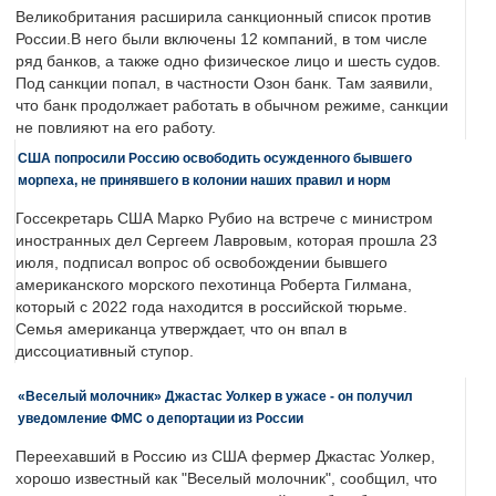
Великобритания расширила санкционный список против
России.В него были включены 12 компаний, в том числе
ряд банков, а также одно физическое лицо и шесть судов.
Под санкции попал, в частности Озон банк. Там заявили,
что банк продолжает работать в обычном режиме, санкции
не повлияют на его работу.
США попросили Россию освободить осужденного бывшего
морпеха, не принявшего в колонии наших правил и норм
Госсекретарь США Марко Рубио на встрече с министром
иностранных дел Сергеем Лавровым, которая прошла 23
июля, подписал вопрос об освобождении бывшего
американского морского пехотинца Роберта Гилмана,
который с 2022 года находится в российской тюрьме.
Семья американца утверждает, что он впал в
диссоциативный ступор.
«Веселый молочник» Джастас Уолкер в ужасе - он получил
уведомление ФМС о депортации из России
Переехавший в Россию из США фермер Джастас Уолкер,
хорошо известный как "Веселый молочник", сообщил, что