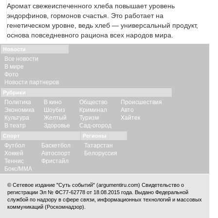
Аромат свежеиспеченного хлеба повышает уровень
эндорфинов, гормонов счастья. Это работает на
генетическом уровне, ведь хлеб — универсальный продукт,
основа повседневного рациона всех народов мира.
Новости
Все новости
В мире
Фото
Новости партнеров
Рубрики
Политика
В кино
Общество
Происшествия
Экономика
Шоубиз
Криминал
Авто
Культура
Желтый
Туризм
Хайтек
В театр
Здоровье
Сад-огород
Спорт
Регионы
Футбол
Баскетбол
Татарстан
Хоккей
Автоспорт
Белоруссия
Теннис
Фристайл
Бокс/ММА
© Сетевое издание "Суть событий" (argumentiru.com) Свидетельство о
регистрации Эл № ФС77-62778 от 18.08.2015 года. Выдано Федеральной
службой по надзору в сфере связи, информационных технологий и массовых
коммуникаций (Роскомнадзор).