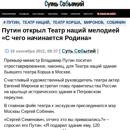
СПЕЦОПЕРАЦИЯ
СКАНДАЛЫ
ШОУ-БИЗНЕС
ЗДОРОВЬЕ
АРМИЯ
ШПИОНАЖ
НЕКРОЛОГ
ПОИСК ПО САЙТУ
#
ПУТИН
,
ТЕАТР НАЦИЙ
,
ТЕАТР КОРША
,
МИРОНОВ
,
СОБЯНИН
Путин открыл Театр наций мелодией
«С чего начинается Родина»
[
С
уть
С
о
б
ытий
]
16 сентября 2011, 08:37
Премьер-министр Владимир Путин посетил
отреставрированное, наконец, для Театра наций здание
бывшего театра Корша в Москве.
Счастливый художественный руководитель театра актер
Евгений Миронов встретил главу правительства России
на крыльце исторического здания в Петровском
переулке.
В главном фойе театра к экскурсии присоединился мэр
Москвы Сергей Собянин.
«Сергей Семенович, отчего это вы примазались?» –
спросил его Путин. «Я подарил здание ему, 120