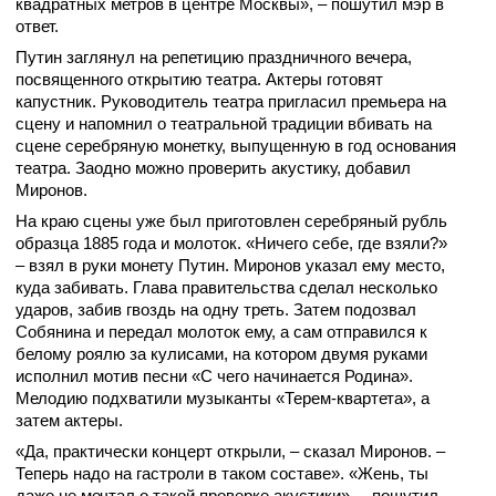
квадратных метров в центре Москвы», – пошутил мэр в
ответ.
Путин заглянул на репетицию праздничного вечера,
посвященного открытию театра. Актеры готовят
капустник. Руководитель театра пригласил премьера на
сцену и напомнил о театральной традиции вбивать на
сцене серебряную монетку, выпущенную в год основания
театра. Заодно можно проверить акустику, добавил
Миронов.
На краю сцены уже был приготовлен серебряный рубль
образца 1885 года и молоток. «Ничего себе, где взяли?»
– взял в руки монету Путин. Миронов указал ему место,
куда забивать. Глава правительства сделал несколько
ударов, забив гвоздь на одну треть. Затем подозвал
Собянина и передал молоток ему, а сам отправился к
белому роялю за кулисами, на котором двумя руками
исполнил мотив песни «С чего начинается Родина».
Мелодию подхватили музыканты «Терем-квартета», а
затем актеры.
«Да, практически концерт открыли, – сказал Миронов. –
Теперь надо на гастроли в таком составе». «Жень, ты
даже не мечтал о такой проверке акустики», – пошутил