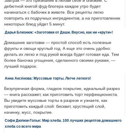
Завтрак — это признание в любви себе и близким. С
дебютной книгой фуд-блогера каждое утро будет
начинаться с бабочек в животе. Все рецепты легко
повторить из подручных ингредиентов, а на приготовление
некоторых блюд уйдет 5 минут.
Дарья Близнюк: «Заготовки от Даши. Вкусно, как ни «крути»!
Домашние заготовки — простой способ есть полезные
фрукты и овощи круглый год. А еще это очень удобно:
делать их легко и под рукой всегда будет готовая еда. Тем
более баночка угощения, сделанного своими руками, —
лучший подарок.
Анна Аксёнова: Муссовые торты. Легче легкого!
Безупречная форма, гладкое покрытие, идеальный разрез
— книга расскажет, как приготовить торт перфекциониста.
Вы увидите муссовые торты в разрезе и узнаете, как
приготовить каждый слой: бисквит, хрустящий слой,
начинку, мусс, покрытие.
Софи Дюпюи-Голье: Мир хлеба. 100 лучших рецептов домашнего
хлеба со всего мира