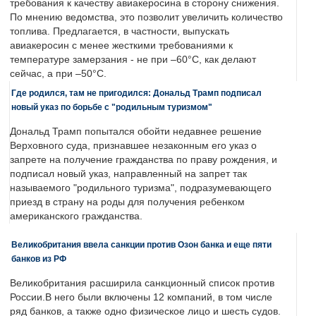
требования к качеству авиакеросина в сторону снижения.
По мнению ведомства, это позволит увеличить количество
топлива. Предлагается, в частности, выпускать
авиакеросин с менее жесткими требованиями к
температуре замерзания - не при –60°C, как делают
сейчас, а при –50°C.
Где родился, там не пригодился: Дональд Трамп подписал
новый указ по борьбе с "родильным туризмом"
Дональд Трамп попытался обойти недавнее решение
Верховного суда, признавшее незаконным его указ о
запрете на получение гражданства по праву рождения, и
подписал новый указ, направленный на запрет так
называемого "родильного туризма", подразумевающего
приезд в страну на роды для получения ребенком
американского гражданства.
Великобритания ввела санкции против Озон банка и еще пяти
банков из РФ
Великобритания расширила санкционный список против
России.В него были включены 12 компаний, в том числе
ряд банков, а также одно физическое лицо и шесть судов.