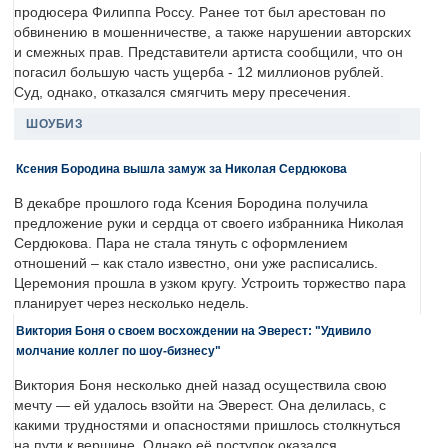
продюсера Филиппа Россу. Ранее тот был арестован по
обвинению в мошенничестве, а также нарушении авторских
и смежных прав. Представители артиста сообщили, что он
погасил большую часть ущерба - 12 миллионов рублей.
Суд, однако, отказался смягчить меру пресечения.
ШОУБИЗ
Ксения Бородина вышла замуж за Николая Сердюкова
В декабре прошлого года Ксения Бородина получила
предложение руки и сердца от своего избранника Николая
Сердюкова. Пара не стала тянуть с оформлением
отношений – как стало известно, они уже расписались.
Церемония прошла в узком кругу. Устроить торжество пара
планирует через несколько недель.
Виктория Боня о своем восхождении на Эверест: "Удивило
молчание коллег по шоу-бизнесу"
Виктория Боня несколько дней назад осуществила свою
мечту — ей удалось взойти на Эверест. Она делилась, с
какими трудностями и опасностями пришлось столкнуться
на пути к вершине. Однако её поступок оказался