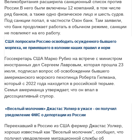
Великобритания расширила санкционный список против
России.В него были включены 12 компаний, в том числе
ряд банков, а также одно физическое лицо и шесть судов.
Под санкции попал, в частности Озон банк. Там заявили,
что банк продолжает работать в обычном режиме, санкции
не повлияют на его работу.
США попросили Россию освободить осужденного бывшего
морпеха, не принявшего в колонии наших правил и норм
Госсекретарь США Марко Рубио на встрече с министром
иностранных дел Сергеем Лавровым, которая прошла 23
июля, подписал вопрос об освобождении бывшего
американского морского пехотинца Роберта Гилмана,
который с 2022 года находится в российской тюрьме.
Семья американца утверждает, что он впал в
диссоциативный ступор.
«Веселый молочник» Джастас Уолкер в ужасе - он получил
уведомление ФМС о депортации из России
Переехавший в Россию из США фермер Джастас Уолкер,
хорошо известный как "Веселый молочник", сообщил, что
получил уведомление миграционной службы об