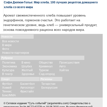
Софи Дюпюи-Голье: Мир хлеба. 100 лучших рецептов домашнего
хлеба со всего мира
Аромат свежеиспеченного хлеба повышает уровень
эндорфинов, гормонов счастья. Это работает на
генетическом уровне, ведь хлеб — универсальный продукт,
основа повседневного рациона всех народов мира.
Новости
Все новости
В мире
Фото
Новости партнеров
Рубрики
Политика
В кино
Общество
Происшествия
Экономика
Шоубиз
Криминал
Авто
Культура
Желтый
Туризм
Хайтек
В театр
Здоровье
Сад-огород
Спорт
Регионы
Футбол
Баскетбол
Татарстан
Хоккей
Автоспорт
Белоруссия
Теннис
Фристайл
Бокс/ММА
© Сетевое издание "Суть событий" (argumentiru.com) Свидетельство о
регистрации Эл № ФС77-62778 от 18.08.2015 года. Выдано Федеральной