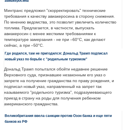
авиакеросина
Минтранс предложил "скорректировать" технические
требования к качеству авиакеросина в сторону снижения.
По мнению ведомства, это позволит увеличить количество
топлива. Предлагается, в частности, выпускать
авиакеросин с менее жесткими требованиями к
температуре замерзания - не при –60°C, как делают
сейчас, а при –50°C.
Где родился, там не пригодился: Дональд Трамп подписал
новый указ по борьбе с "родильным туризмом"
Дональд Трамп попытался обойти недавнее решение
Верховного суда, признавшее незаконным его указ о
запрете на получение гражданства по праву рождения, и
подписал новый указ, направленный на запрет так
называемого "родильного туризма", подразумевающего
приезд в страну на роды для получения ребенком
американского гражданства.
Великобритания ввела санкции против Озон банка и еще пяти
банков из РФ