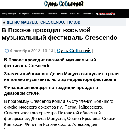
СПЕЦОПЕРАЦИЯ
СКАНДАЛЫ
ШОУ-БИЗНЕС
ЗДОРОВЬЕ
АРМИЯ
ШПИОНАЖ
НЕКРОЛОГ
ПОИСК ПО САЙТУ
#
ДЕНИС МАЦУЕВ
,
CRESCENDO
,
ПСКОВ
В Пскове проходит восьмой
музыкальный фестиваль Crescendo
[
С
уть
С
о
б
ытий
]
4 октября 2012, 13:13
В Пскове проходит восьмой музыкальный
фестиваль Crescendo.
Знаменитый пианист Денис Мацуев выступает в роли
не только музыканта, но и арт-директора фестиваля.
Финальный концерт по традиции пройдет в
джазовом стиле.
В программу Crescendo вошли выступления Большого
симфонического оркестра им. Петра Чайковского,
Симфонического оркестра Псковской областной
филармонии, Дениса Мацуева, Сергея Крылова, Софьи
Кипрской, Филиппа Копачевского, Александры