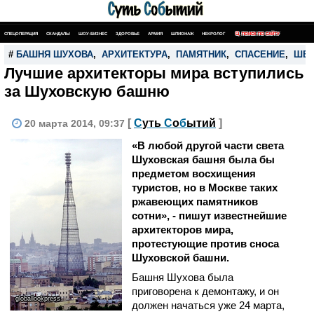
СПЕЦОПЕРАЦИЯ
СКАНДАЛЫ
ШОУ-БИЗНЕС
ЗДОРОВЬЕ
АРМИЯ
ШПИОНАЖ
НЕКРОЛОГ
ПОИСК ПО САЙТУ
#
БАШНЯ ШУХОВА
,
АРХИТЕКТУРА
,
ПАМЯТНИК
,
СПАСЕНИЕ
,
ШЕД
Лучшие архитекторы мира вступились
за Шуховскую башню
[
С
уть
С
о
б
ытий
]
20 марта 2014, 09:37
«В любой другой части света
Шуховская башня была бы
предметом восхищения
туристов, но в Москве таких
ржавеющих памятников
сотни», - пишут известнейшие
архитекторов мира,
протестующие против сноса
Шуховской башни.
Башня Шухова была
приговорена к демонтажу, и он
globallookpress
должен начаться уже 24 марта,