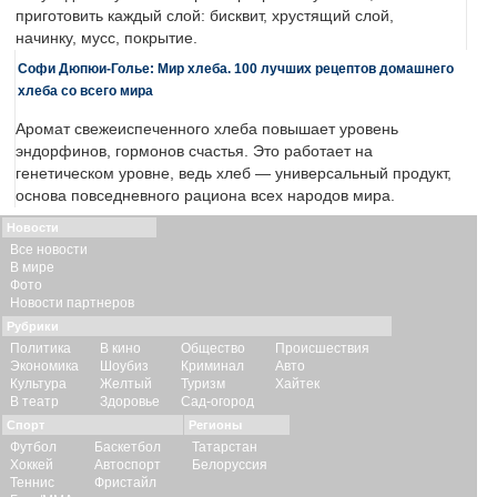
приготовить каждый слой: бисквит, хрустящий слой,
начинку, мусс, покрытие.
Софи Дюпюи-Голье: Мир хлеба. 100 лучших рецептов домашнего
хлеба со всего мира
Аромат свежеиспеченного хлеба повышает уровень
эндорфинов, гормонов счастья. Это работает на
генетическом уровне, ведь хлеб — универсальный продукт,
основа повседневного рациона всех народов мира.
Новости
Все новости
В мире
Фото
Новости партнеров
Рубрики
Политика
В кино
Общество
Происшествия
Экономика
Шоубиз
Криминал
Авто
Культура
Желтый
Туризм
Хайтек
В театр
Здоровье
Сад-огород
Спорт
Регионы
Футбол
Баскетбол
Татарстан
Хоккей
Автоспорт
Белоруссия
Теннис
Фристайл