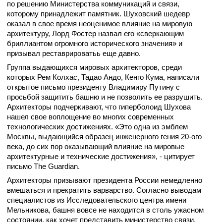
по решению Министерства коммуникаций и связи,
которому принадлежит памятник. Шуховский шедевр
оказал в свое время неоценимое влияние на мировую
архитектуру, Лорд Фостер назвал его «сверкающим
бриллиантом огромного исторического значения» и
призывал реставрироватьь еще давно.
Группа выдающихся мировых архитекторов, среди
которых Рем Колхас, Тадао Андо, Кенго Кума, написали
открытое письмо президенту Владимиру Путину с
просьбой защитить башню и не позволить ее разрушить.
Архитекторы подчеркивают, что гиперболоид Шухова
нашел свое воплощение во многих современных
технологических достижениях. «Это одна из эмблем
Москвы, выдающийся образец инженерного гения 20-ого
века, до сих пор оказывающий влияние на мировые
архитектурные и технические достижения», - цитирует
письмо The Guardian.
Архитекторы призывают президента России немедленно
вмешаться и прекратить варварство. Согласно выводам
специалистов из Исследовательского центра имени
Мельникова, башня вовсе не находится в столь ужасном
состоянии, как хочет представить министерство связи.