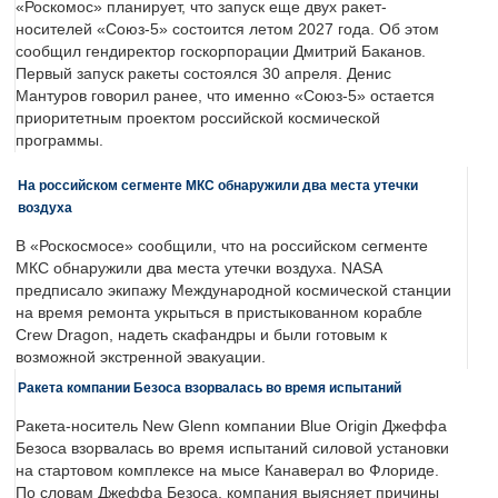
«Роскомос» планирует, что запуск еще двух ракет-
носителей «Союз-5» состоится летом 2027 года. Об этом
сообщил гендиректор госкорпорации Дмитрий Баканов.
Первый запуск ракеты состоялся 30 апреля. Денис
Мантуров говорил ранее, что именно «Союз-5» остается
приоритетным проектом российской космической
программы.
На российском сегменте МКС обнаружили два места утечки
воздуха
В «Роскосмосе» сообщили, что на российском сегменте
МКС обнаружили два места утечки воздуха. NASA
предписало экипажу Международной космической станции
на время ремонта укрыться в пристыкованном корабле
Crew Dragon, надеть скафандры и были готовым к
возможной экстренной эвакуации.
Ракета компании Безоса взорвалась во время испытаний
Ракета-носитель New Glenn компании Blue Origin Джеффа
Безоса взорвалась во время испытаний силовой установки
на стартовом комплексе на мысе Канаверал во Флориде.
По словам Джеффа Безоса, компания выясняет причины