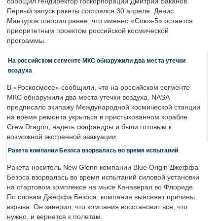
сообщил гендиректор госкорпорации Дмитрий Баканов.
Первый запуск ракеты состоялся 30 апреля. Денис
Мантуров говорил ранее, что именно «Союз-5» остается
приоритетным проектом российской космической
программы.
На российском сегменте МКС обнаружили два места утечки
воздуха
В «Роскосмосе» сообщили, что на российском сегменте
МКС обнаружили два места утечки воздуха. NASA
предписало экипажу Международной космической станции
на время ремонта укрыться в пристыкованном корабле
Crew Dragon, надеть скафандры и были готовым к
возможной экстренной эвакуации.
Ракета компании Безоса взорвалась во время испытаний
Ракета-носитель New Glenn компании Blue Origin Джеффа
Безоса взорвалась во время испытаний силовой установки
на стартовом комплексе на мысе Канаверал во Флориде.
По словам Джеффа Безоса, компания выясняет причины
взрыва. Он заверил, что компания восстановит все, что
нужно, и вернется к полетам.