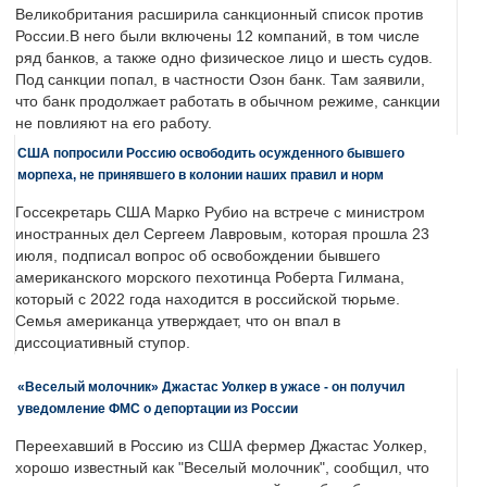
Великобритания расширила санкционный список против
России.В него были включены 12 компаний, в том числе
ряд банков, а также одно физическое лицо и шесть судов.
Под санкции попал, в частности Озон банк. Там заявили,
что банк продолжает работать в обычном режиме, санкции
не повлияют на его работу.
США попросили Россию освободить осужденного бывшего
морпеха, не принявшего в колонии наших правил и норм
Госсекретарь США Марко Рубио на встрече с министром
иностранных дел Сергеем Лавровым, которая прошла 23
июля, подписал вопрос об освобождении бывшего
американского морского пехотинца Роберта Гилмана,
который с 2022 года находится в российской тюрьме.
Семья американца утверждает, что он впал в
диссоциативный ступор.
«Веселый молочник» Джастас Уолкер в ужасе - он получил
уведомление ФМС о депортации из России
Переехавший в Россию из США фермер Джастас Уолкер,
хорошо известный как "Веселый молочник", сообщил, что