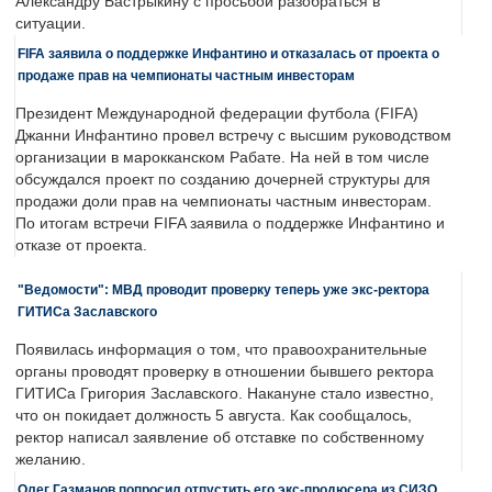
Александру Бастрыкину с просьбой разобраться в
ситуации.
FIFA заявила о поддержке Инфантино и отказалась от проекта о
продаже прав на чемпионаты частным инвесторам
Президент Международной федерации футбола (FIFA)
Джанни Инфантино провел встречу с высшим руководством
организации в марокканском Рабате. На ней в том числе
обсуждался проект по созданию дочерней структуры для
продажи доли прав на чемпионаты частным инвесторам.
По итогам встречи FIFA заявила о поддержке Инфантино и
отказе от проекта.
"Ведомости": МВД проводит проверку теперь уже экс-ректора
ГИТИСа Заславского
Появилась информация о том, что правоохранительные
органы проводят проверку в отношении бывшего ректора
ГИТИСа Григория Заславского. Накануне стало известно,
что он покидает должность 5 августа. Как сообщалось,
ректор написал заявление об отставке по собственному
желанию.
Олег Газманов попросил отпустить его экс-продюсера из СИЗО