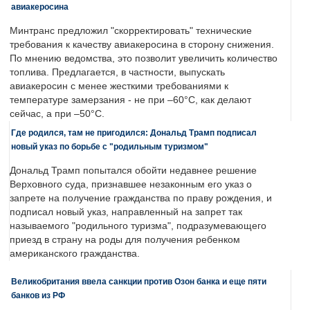
авиакеросина
Минтранс предложил "скорректировать" технические
требования к качеству авиакеросина в сторону снижения.
По мнению ведомства, это позволит увеличить количество
топлива. Предлагается, в частности, выпускать
авиакеросин с менее жесткими требованиями к
температуре замерзания - не при –60°C, как делают
сейчас, а при –50°C.
Где родился, там не пригодился: Дональд Трамп подписал
новый указ по борьбе с "родильным туризмом"
Дональд Трамп попытался обойти недавнее решение
Верховного суда, признавшее незаконным его указ о
запрете на получение гражданства по праву рождения, и
подписал новый указ, направленный на запрет так
называемого "родильного туризма", подразумевающего
приезд в страну на роды для получения ребенком
американского гражданства.
Великобритания ввела санкции против Озон банка и еще пяти
банков из РФ