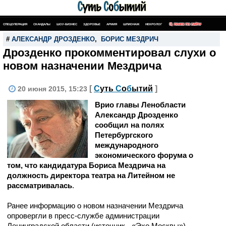
СПЕЦОПЕРАЦИЯ
СКАНДАЛЫ
ШОУ-БИЗНЕС
ЗДОРОВЬЕ
АРМИЯ
ШПИОНАЖ
НЕКРОЛОГ
ПОИСК ПО САЙТУ
#
АЛЕКСАНДР ДРОЗДЕНКО
,
БОРИС МЕЗДРИЧ
Дрозденко прокомментировал слухи о
новом назначении Мездрича
[
С
уть
С
о
б
ытий
]
20 июня 2015, 15:23
Врио главы Ленобласти
Александр Дрозденко
сообщил на полях
Петербургского
международного
экономического форума о
том, что кандидатура Бориса Мездрича на
должность директора театра на Литейном не
рассматривалась
.
Ранее информацию о новом назначении Мездрича
опровергли в пресс-службе администрации
Ленинградской области (источник - «Эхо Москвы»).