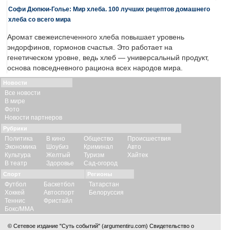
Софи Дюпюи-Голье: Мир хлеба. 100 лучших рецептов домашнего
хлеба со всего мира
Аромат свежеиспеченного хлеба повышает уровень
эндорфинов, гормонов счастья. Это работает на
генетическом уровне, ведь хлеб — универсальный продукт,
основа повседневного рациона всех народов мира.
Новости
Все новости
В мире
Фото
Новости партнеров
Рубрики
Политика
В кино
Общество
Происшествия
Экономика
Шоубиз
Криминал
Авто
Культура
Желтый
Туризм
Хайтек
В театр
Здоровье
Сад-огород
Спорт
Регионы
Футбол
Баскетбол
Татарстан
Хоккей
Автоспорт
Белоруссия
Теннис
Фристайл
Бокс/ММА
© Сетевое издание "Суть событий" (argumentiru.com) Свидетельство о