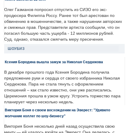
Олег Газманов попросил отпустить из СИЗО его экс-
продюсера Филиппа Россу. Ранее тот был арестован по
обвинению в мошенничестве, а также нарушении авторских
и смежных прав. Представители артиста сообщили, что он
погасил большую часть ущерба - 12 миллионов рублей.
Суд, однако, отказался смягчить меру пресечения.
ШОУБИЗ
Ксения Бородина вышла замуж за Николая Сердюкова
В декабре прошлого года Ксения Бородина получила
предложение руки и сердца от своего избранника Николая
Сердюкова. Пара не стала тянуть с оформлением
отношений – как стало известно, они уже расписались.
Церемония прошла в узком кругу. Устроить торжество пара
планирует через несколько недель.
Виктория Боня о своем восхождении на Эверест: "Удивило
молчание коллег по шоу-бизнесу"
Виктория Боня несколько дней назад осуществила свою
мечту — ей удалось взойти на Эверест. Она делилась, с