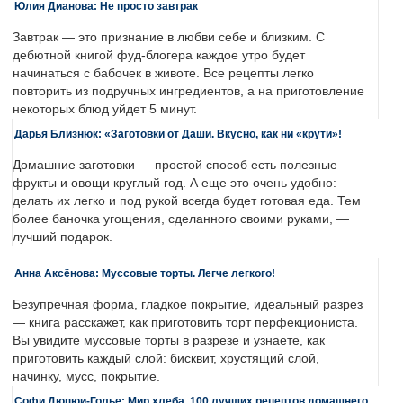
Юлия Дианова: Не просто завтрак
Завтрак — это признание в любви себе и близким. С
дебютной книгой фуд-блогера каждое утро будет
начинаться с бабочек в животе. Все рецепты легко
повторить из подручных ингредиентов, а на приготовление
некоторых блюд уйдет 5 минут.
Дарья Близнюк: «Заготовки от Даши. Вкусно, как ни «крути»!
Домашние заготовки — простой способ есть полезные
фрукты и овощи круглый год. А еще это очень удобно:
делать их легко и под рукой всегда будет готовая еда. Тем
более баночка угощения, сделанного своими руками, —
лучший подарок.
Анна Аксёнова: Муссовые торты. Легче легкого!
Безупречная форма, гладкое покрытие, идеальный разрез
— книга расскажет, как приготовить торт перфекциониста.
Вы увидите муссовые торты в разрезе и узнаете, как
приготовить каждый слой: бисквит, хрустящий слой,
начинку, мусс, покрытие.
Софи Дюпюи-Голье: Мир хлеба. 100 лучших рецептов домашнего