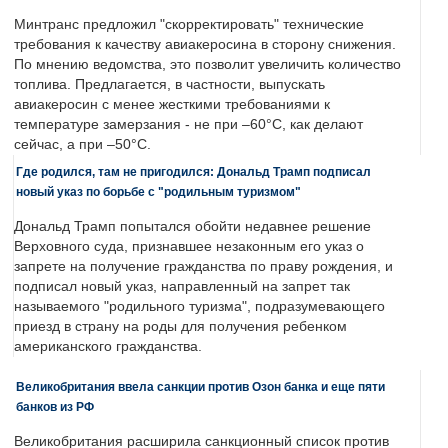
Минтранс предложил "скорректировать" технические
требования к качеству авиакеросина в сторону снижения.
По мнению ведомства, это позволит увеличить количество
топлива. Предлагается, в частности, выпускать
авиакеросин с менее жесткими требованиями к
температуре замерзания - не при –60°C, как делают
сейчас, а при –50°C.
Где родился, там не пригодился: Дональд Трамп подписал
новый указ по борьбе с "родильным туризмом"
Дональд Трамп попытался обойти недавнее решение
Верховного суда, признавшее незаконным его указ о
запрете на получение гражданства по праву рождения, и
подписал новый указ, направленный на запрет так
называемого "родильного туризма", подразумевающего
приезд в страну на роды для получения ребенком
американского гражданства.
Великобритания ввела санкции против Озон банка и еще пяти
банков из РФ
Великобритания расширила санкционный список против