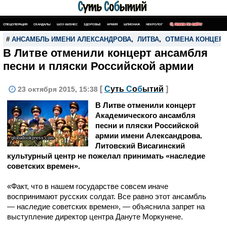
СПЕЦОПЕРАЦИЯ
СКАНДАЛЫ
ШОУ-БИЗНЕС
ЗДОРОВЬЕ
АРМИЯ
ШПИОНАЖ
НЕКРОЛОГ
ПОИСК ПО САЙТУ
#
АНСАМБЛЬ ИМЕНИ АЛЕКСАНДРОВА
,
ЛИТВА
,
ОТМЕНА КОНЦЕР
В Литве отменили концерт ансамбля
песни и пляски Российской армии
[
С
уть
С
о
б
ытий
]
23 октября 2015, 15:38
В Литве отменили концерт
Академического ансамбля
песни и пляски Российской
армии имени Александрова.
globallookpress.com
Литовский Висагинский
культурный центр не пожелал принимать «наследие
советских времен».
«Факт, что в нашем государстве совсем иначе
воспринимают русских солдат. Все равно этот ансамбль
— наследие советских времен», — объяснила запрет на
выступление директор центра Дануте Моркунене.