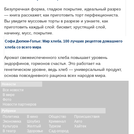
Безупречная форма, гладкое покрытие, идеальный разрез
— книга расскажет, как приготовить торт перфекциониста.
Вы увидите муссовые торты в разрезе и узнаете, как
приготовить каждый слой: бисквит, хрустящий слой,
начинку, мусс, покрытие.
Софи Дюпюи-Голье: Мир хлеба. 100 лучших рецептов домашнего
хлеба со всего мира
Аромат свежеиспеченного хлеба повышает уровень
эндорфинов, гормонов счастья. Это работает на
генетическом уровне, ведь хлеб — универсальный продукт,
основа повседневного рациона всех народов мира.
Новости
Все новости
В мире
Фото
Новости партнеров
Рубрики
Политика
В кино
Общество
Происшествия
Экономика
Шоубиз
Криминал
Авто
Культура
Желтый
Туризм
Хайтек
В театр
Здоровье
Сад-огород