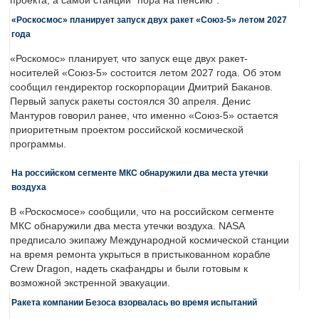
проекта, а самой станции "пора на пенсию".
«Роскосмос» планирует запуск двух ракет «Союз-5» летом 2027
года
«Роскомос» планирует, что запуск еще двух ракет-
носителей «Союз-5» состоится летом 2027 года. Об этом
сообщил гендиректор госкорпорации Дмитрий Баканов.
Первый запуск ракеты состоялся 30 апреля. Денис
Мантуров говорил ранее, что именно «Союз-5» остается
приоритетным проектом российской космической
программы.
На российском сегменте МКС обнаружили два места утечки
воздуха
В «Роскосмосе» сообщили, что на российском сегменте
МКС обнаружили два места утечки воздуха. NASA
предписало экипажу Международной космической станции
на время ремонта укрыться в пристыкованном корабле
Crew Dragon, надеть скафандры и были готовым к
возможной экстренной эвакуации.
Ракета компании Безоса взорвалась во время испытаний