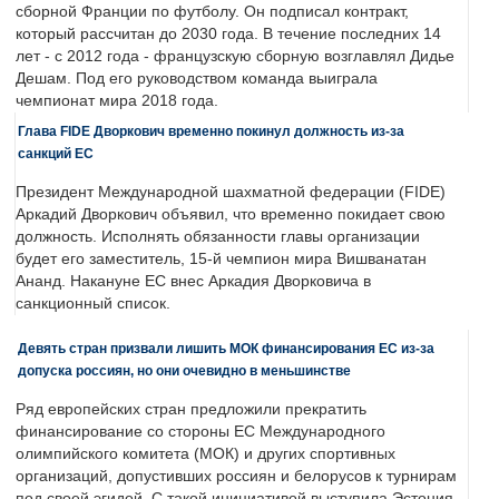
сборной Франции по футболу. Он подписал контракт,
который рассчитан до 2030 года. В течение последних 14
лет - с 2012 года - французскую сборную возглавлял Дидье
Дешам. Под его руководством команда выиграла
чемпионат мира 2018 года.
Глава FIDE Дворкович временно покинул должность из-за
санкций ЕС
Президент Международной шахматной федерации (FIDE)
Аркадий Дворкович объявил, что временно покидает свою
должность. Исполнять обязанности главы организации
будет его заместитель, 15-й чемпион мира Вишванатан
Ананд. Накануне ЕС внес Аркадия Дворковича в
санкционный список.
Девять стран призвали лишить МОК финансирования ЕС из-за
допуска россиян, но они очевидно в меньшинстве
Ряд европейских стран предложили прекратить
финансирование со стороны ЕС Международного
олимпийского комитета (МОК) и других спортивных
организаций, допустивших россиян и белорусов к турнирам
под своей эгидой. С такой инициативой выступила Эстония,